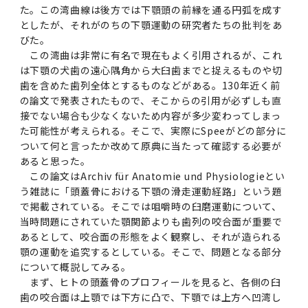
女性の活躍推進に向けた取り組み
（旧TMDU卓越大学院生制度）対象学生（秋入
2023年（49.5MB）
セミナー・特別講義トップ
設置計画履行状況報告書
た。この湾曲線は後方では下顎頭の前縁を通る円弧を成す
歯学部在学生
学生相談支援室
就職支援ガイド
統合イノベーション機構
統合国際機構
学対象）の募集について
としたが、それがのちの下顎運動の研究者たちの批判をあ
令和６年度（２０２４年度）東京医科歯科大学
大学統合時の教育・学生生活について（受験生
研究大学強化促進事業に関する情報・評価
動物実験等に関する情報
2023年（PDF：4.5MB）
次世代認定マーク「くるみん」を取得しました
びた。
「研究者早期育成コース」採用決定通知書授与
2022年（38.1 MB）
2026年度
向け）
大学院在学生
障害を理由とする差別の解消の推進に関する対
外国人留学生の就職情報について
統合イノベーション機構トップ
若手研究者支援センター（統合研究機構）
統合情報機構（図書館部門・ITセキュリティ部
この湾曲は非常に有名で現在もよく引用されるが、これ
（基準適合一般事業主認定）
Call for Applications to TMDU-SPRING
式を行いました。
Regarding education and student life after
応要領
は下顎の犬歯の遠心隅角から大臼歯までと捉えるものや切
門）
企業等からの資金提供状況の公表
2022年（PDF：53.8 MB）
Program (formerly the TMDU WISE
the integration（For prospective
歯を含めた歯列全体とするものなどがある。130年近く前
2021年（PDF：71.9 MB）
2025年度
附属学校在学生
就職活動体験談について
医療ビッグデータによるトータル・ヘルスケア
研究基盤クラスター（統合研究機構）
Program) for the 2024 Academic Year
students）
の論文で発表されたもので、そこからの引用が必ずしも直
令和５年度（２０２３年度）東京医科歯科大学
バリアフリーマップ
イノベーション創出の基盤構築プロジェクト
統合情報機構（図書館部門・ITセキュリティ部
学生支援・保健管理機構
女性活躍推進法による一般事業主行動計画
2021年（PDF：4.5 MB）
接でない場合も少なくないため内容が多少変わってしまっ
「研究者早期育成コース及び研究者養成コー
2020年 （PDF：67.8MB）
2023年度
門）トップ
た可能性が考えられる。そこで、実際にSpeeがどの部分に
OB・OG情報について
研究基盤クラスター（統合研究機構）トップ
先端医歯工学創成クラスター（統合研究機構）
令和6年度（2024年度）東京医科歯科大学
ス」採用決定通知書授与式を行いました。
大学統合時の教育・学生生活について（在学生
ついて何と言ったか改めて原典に当たって確認する必要が
困りごと対策貸出グッズ
オープンイノベーションセンター
学生支援・保健管理機構トップ
環境安全管理室
「TMDU-SPRING」対象学生の募集について
次世代育成支援対策推進法による一般事業主行
向け）
2020年 （PDF：4.6MB）
あると思った。
2019年 （PDF：71.7MB）
2024年度
ITヘルプデスク（学内専用サイト）
（※春入学対象）について
動計画
Regarding education and student life after
内定取り消しについて
リサーチコアセンター
先端医歯工学創成クラスター（統合研究機構）
統合研究機構から他部局へ異動したセンター
令和４年度（２０２２年度）東京医科歯科大学
この論文はArchiv für Anatomie und Physiologieとい
the integration (For current students)
ヘルスサイエンスR&Dセンター
トップ
保健管理センター
環境安全管理室トップ
広報部
う雑誌に「頭蓋骨における下顎の滑走運動経路」という題
「研究者早期育成コース及び研究者養成コー
2019年 （PDF：5.2MB）
2018年 （PDF：83.3MB）
2022年度
ITセキュリティ部門（学内専用サイト）
で掲載されている。そこでは咀嚼時の臼磨運動について、
Call for Application to TMDU WISE
ス」採用決定通知書授与式を行いました。
女性の活躍推進に向けた取り組み
進路届の提出について
実験動物センター
統合研究機構から他部局へ異動したセンタート
当時問題にされていた顎関節よりも歯列の咬合面が重要で
Programs (II) for the 2023 Academic Year
教学IR関連公開情報
再生医療研究センター
ップ
湯島学生支援センター
環境報告書
2018年 （PDF：18.7MB）
あるとして、咬合面の形態をよく観察し、それが造られる
by Eligible Students (*Autumn admission)
2017年 （PDF：75.1MB）
2021年度
図書館部門
令和３年度（２０２１年度）東京医科歯科大学
目標とする教員の適正な年齢構成
その他 就職関連情報（推薦書等）
生命倫理研究センター
顎の運動を追究するとしている。そこで、問題となる部分
「卓越大学院生制度（Ⅰ）」採用決定通知書授
教学IR関連公開情報トップ
再生医療研究センター（微生物安全性グルー
低侵襲医療センター（旧：低侵襲医歯学研究セ
湯島学生支援センタートップ
について概説してみる。
2017年 （PDF：7.2MB）
令和５年度（２０２３年度）東京医科歯科大学
与式を行いました。
まず、ヒトの頭蓋骨のプロフィールを見ると、各側の臼
2016年 （PDF：73.0MB）
2020年度
プ）
ンター）
図書館部門トップ
デジタル変革推進事務室
キャンパスマスタープラン2016
疾患バイオリソースセンター
「卓越大学院生制度（Ⅱ）」対象学生（秋入学
歯の咬合面は上顎では下方に凸で、下顎では上方へ凹湾し
卒業生進路アンケート
学生相談支援室