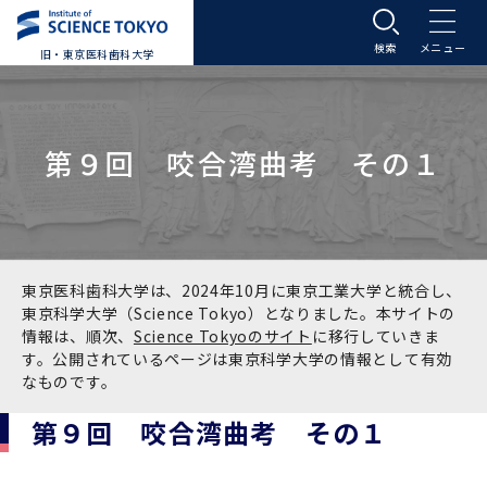
旧・東京医科歯科大学
大学案内
第９回 咬合湾曲考 その１
大学案内トップ
入学案内
学長メッセージ
入学案内トップ
学生生活
基本理念・沿革
大学案内
学生生活トップ
教育研究組織等
東京医科歯科大学は、2024年10月に東京工業大学と統合し、
東京科学大学（Science Tokyo）となりました。本サイトの
情報は、順次、
Science Tokyoのサイト
に移行していきま
基本理念・沿革トップ
東京医科歯科大学の特色
学部受験生向け「大学案内」（冊子）
Science Tokyo SPRING (医歯学系)
教育研究組織等トップ
大学病院
す。公開されているページは東京科学大学の情報として有効
なものです。
理念
東京医科歯科大学の特色トップ
アクセス
学部入学案内
Science Tokyo SPRING (医歯学系) トップ
Science Tokyo BOOST (医歯学系)
教育理念
大学病院トップ
研究・連携
第９回 咬合湾曲考 その１
沿革
学問と教育の聖地 湯島に建つ東京医科歯科大
アクセストップ
運営組織
学部入学案内トップ
大学院入学案内
今後の博士学生向け支援制度について
Science Tokyo BOOST (医歯学系)トップ
CS（クリニシャン・サイエンティスト）養成支
教育理念トップ
医学部（医学科･保健衛生学科）
医科（医系診療部門）
研究・連携トップ
国際交流