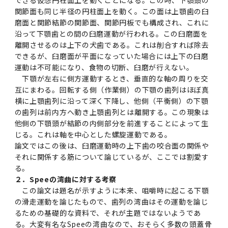
できる仮想円柱面上を動くことになる。この時、下顎頭の
関節面も同じ半径の円柱面上を動く。この面は上顎歯の臼
2011年度
磨面と関節結節の関節面、関節円板でも構成され、これに
沿って下顎歯との間の臼磨運動が行われる。この臼磨面を
離開させるのは上下の犬歯である。これは削合すれば除去
できるが、臼磨面が平面になっていた場合には上下の臼磨
運動は不可能になり、食物の切断、臼磨が行えない。
下顎が左右に側方運動するとき、垂直的な軸の周りを交
互にまわる。回転する側（作業側）の下顎の歯列はほぼ真
横に上顎歯列に沿って深く下降し、他側（平衡側）の下顎
の歯列は前内方へ動き上顎歯列とは離開する。この現象は
他側の下顎頭が結節の内側部分を前進することによって生
じる。これは軸を中心とした螺旋運動である。
論文ではこの後は、臼磨運動時の上下歯の咬合面の関係や
それに関係する筋について論じているが、ここでは割愛す
る。
２．Speeの湾曲に対する考察
この論文は題名が示すように本来、咀嚼時に起こる下顎
の滑走運動を論じたもので、歯列の湾曲はその運動を論じ
るための基礎的な資料で、それが主題ではないようであ
る。大変有名なSpeeの湾曲なので、おそらく多数の頭蓋骨