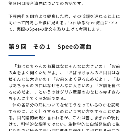
学
援制度
第９回は咬合湾曲についてのお話です．
建物沿革
キャンパスマップ
運営組織トップ
広報誌・刊行物
アドミッション・ポリシー
大学院入学案内トップ
聴講生・科目等履修生および大学院研究生募集
令和8年度（2026年度）総合知と癒しの次世代
令和8年度（2026年度）トップレベルAI研究の
ポリシー
歯学部（歯学科･口腔保健学科）
歯科（歯系診療部門）
外部資金
大学基金
下顎歯列を側方より観察した際，その咬頭を連ねると上に
教育について
フロントランナー育成プログラム Science
ための共創型エキスパート人材育成プログラム
CS（クリニシャン・サイエンティスト）養成支
授業・カリキュラム
向かって凹湾した線に見える，いわゆるSpee湾曲につい
Tokyo Post-SPRING(医歯学系)春募集につい
対象学生（Science Tokyo BOOST（医歯学
援制度トップ
歴代校長及び学長
大学組織一覧
広報誌・刊行物トップ
大学の計画と評価
入試制度
募集要項
聴講生・科目等履修生および大学院研究生募集
入学に関するお問い合わせ窓口
ポリシートップ
医学部（医学科･保健衛生学科）
教養部
外部資金トップ
研究手続き
て，実際のSpeeの論文を取り上げて考察します．
受験生
在学生
卒業生
て
系）生）の募集について
研究について
トップ
授業・カリキュラムトップ
入学料・授業料・奨学金
企業・研究者・一般の方
令和８年度（2026年度）CS（クリニシャン・
学生歌
学長・役員
大学紹介動画
大学の計画と評価トップ
入試制度トップ
募集要項トップ
四大学連合
学部などについて
WEB出願
医学部（医学科･保健衛生学科）
医学部（医学科･保健衛生学科）トップ
歯学部（歯学科･口腔保健学科）
教養部トップ
大学院医歯学総合研究科
第９回 その１ Speeの湾曲
研究費獲得支援
研究手続きトップ
研究活動
病院をご利用の方
令和7年度（2025年度）「総合知と癒しの次世
令和7年度トップレベルAI研究のための共創型
サイエンティスト）養成支援制度の募集につい
医療について
医学部
四大学連合･複合領域コース
入学料・授業料・奨学金トップ
留学情報
代フロントランナー育成プログラム Science
エキスパート人材育成プログラム対象学生（医
て
大学紹介動画トップ
ブランド
副学長
大学概要（冊子）
大学評価の制度について
四大学連合トップ
学部入試の変更点（予告）
学部などについてトップ
医歯学総合研究科
情報公開・個人情報
学生生活などについて
アドミッション・ポリシー
歯学部（歯学科･口腔保健学科）
医学科
歯学部（歯学科･口腔保健学科）トップ
大学院医歯学総合研究科
公開講座・公開シンポジウム・講演会等のお知
大学院医歯学総合研究科トップ
大学院保健衛生学研究科
産学官連携
倫理審査申請システム
研究活動トップ
研究組織
Tokyo SPRING(医歯学系)」対象学生の春募集
歯学系-BOOST生）の募集について
アクセス
学内サイト
EN
「おばあちゃんのお耳はなぜそんなに大きいの」「お前
東京医科歯科大学の誓い
歯学部
教育要項（学部シラバス）
授業料・入学料・検定料
学生生活サポート
らせ
について
Call for Applications for the Clinician
の声をよく聞くためだよ」、「おばあちゃんのお目目はな
大学紹介動画
大学評価の制度についてトップ
理事･監事
統合報告書
1-1．第４期中期目標・中期計画等について【6
四大学連合憲章等
情報公開・個人情報トップ
入試データ
ILA国府台
学生生活などについてトップ
保健衛生学研究科
東京医科歯科大学ＳＤＧｓ推進宣言
イベント
過去の試験問題・入試データ
大学院医歯学総合研究科
保健衛生学科 【看護学専攻】
歯学科
大学院医歯学総合研究科トップ
大学院保健衛生学研究科
修士課程 医歯理工保健学専攻
大学院保健衛生学研究科トップ
寄附講座・寄附部門一覧
e-Rad 府省共通研究開発管理システム(外部サ
利益相反申告システム(学外利用時VPN必要)
研究情報データベース
研究組織トップ
取り組み・規制
ぜそんなに大きいの」「お前をよく見るためだよ」、「お
令和６年度（2024年度）TMDUトップレベル
Scientist (CS) Training Support Program
世界大学ランキング
年間】
生体材料工学研究所
授業料・入学料・検定料トップ
履修要項（大学院シラバス）
入学料・授業料免除・徴収猶予について
学生生活サポートトップ
各種支援制度
ILA国府台担当教員一覧
ばあちゃんのお口はなぜそんなに大きいの」「お前を食べ
イト)
Call for Applications to Science Tokyo
AI研究のための共創型エキスパート人材育成プ
for Academic Year 2026
(Admission & Tuition
るためだよ」、というのはグリム童話のおなじみ赤ずきん
キャンパスライフ編
概説
四大学連合憲章等トップ
Post-SPRING（MD）Program for the 2026
ログラム 対象学生（TMDU-BOOST生）の募
役員会
広報誌
複合領域コース(四大学共通)
情報公開制度
これまでの学部入試変更点
医学部
授業料・入学料・検定料
イベントトップ
FAQ
男性職員の育児休業等取得推進宣言
資料請求
TOEFL-ITP試験結果（スコアレポート）の返
大学院保健衛生学研究科
保健衛生学科 【検査技術学専攻】
口腔保健学科【口腔保健衛生学専攻】
修士課程 医歯理工保健学専攻
大学院保健衛生学研究科トップ
修士課程 医歯理工保健学専攻トップ
修士課程 医歯理工保健学専攻【医療管理政策
研究科長挨拶
ジョイントリサーチ講座・ジョイントリサーチ
臨床研究審査委員会申請システム
機関リポジトリ
若手研究者支援センター（YISC）
取り組み・規制トップ
事務部
ちゃんに出てくるお話である。
Exemption/Deferment)
1-1．第４期中期目標・中期計画等について【6
Academic Year by Eligible Students
集について
1-2.年度計画・年度評価等について【第1期～
却について
難治疾患研究所
授業料・入学料・検定料
保健衛生学研究科科目等履修生について
アルバイトについて
就職・キャリア支援
学（MMA）コース】
部門一覧
科研費電子申請システム(外部サイト)
体の各部分の形についてなぜそうなっているのかを説明
年間】トップ
(*Spring admission)
第3期】
留学制度編
広報誌トップ
１．国立大学法人評価
四大学連合憲章
複合領域コース(四大学共通)トップ
経営協議会
大学案内 【受験生向け】（冊子）
複合領域コース（東京医科歯科大学）
個人情報保護制度
歯学部
奨学金について
オープンキャンパス
医歯学総合研究科博士課程 国際連携専攻（ジ
ダイバーシティ
合格発表
口腔保健学科【口腔保健工学専攻】
修士課程 医歯理工保健学専攻【医療管理政策
博士課程看護先進科学専攻
概要
するのに、よく何々するためという言い方をすることがあ
概要
実験計画書のWeb申請システム(学外利用時
研究テーマ検索
重点研究領域
研究不正の防止
事務部トップ
入学料・授業料免除・徴収猶予について
奨学金について
ョイント・ディグリープログラム：JDP）
る。目的論的表現と言われるが、これは苦しまぎれの後付
大学院入学希望者向け入試説明会
大学院研究生
入学料・授業料免除・徴収猶予について
アパート等の紹介
就職・キャリア支援トップ
学（MMA）コース】
サークル・学園祭
修士課程 医歯理工保健学専攻 グローバルヘル
生体材料工学研究所
研究助成金
VPN必要)
(Admission & Tuition
けで、科学的な説明ではない。生物学的に自然発生的に生
第１期 中期目標・中期計画等について
1-2.年度計画・年度評価等について【第1期～
Call for Applications to Science Tokyo
2．認証評価
(Admission & Tuition
スリーダー養成 (MPH) コース
多職種連携教育編
広報誌「Bloom! 医科歯科大」
２．大学認証評価
「大学院学生の教育研究交流」に関する協定書
複合領域コースについて
教育研究評議会
写真で綴る 東京医科歯科大学
三大学連合（外部サイト）
統合報告書
ダイバーシティトップ
生体材料工学研究所
入学料・授業料の免除・徴収猶予について
医学部医学科サマープログラム
コンプライアンス・ハラスメント
試験問題及び解答例等の公表
博士課程共同災害看護学専攻
分野構成
組織
research map
統合研究機構・統合イノベーション推進機構
研究不正等の公表について
各種お問い合わせ先(事務部)
Exemption/Deferment)トップ
じたものが極めて長い間に進化や退化して現在見る形にな