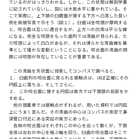
2016年 （PDF：13.5MB）
ているのがはっきりわかる。しかし、この状態は解剖学書
対象）の募集について
学位の申請
2015年 （PDF：83.3MB）
2019年度
脳統合機能研究センター
図書館
連絡先一覧
国立大学法人ガバナンス・コード報告書
に記されていないし、図には大抵水平に書かれている。そ
卒後3年大学評価アンケート
こで実際に、上下顎の臼磨面が接する下方へ凸湾した良い
ダイバーシティ・インクルージョン室
2015年 （PDF：2.3MB）
例を側貌写真で示そう（図１）。臼歯は全咬頭が摩耗する
2014年 （PDF：21.4MB）
2018年度
核酸・ペプチド創薬治療研究センター
図書館講習会
役員会議事概要について
と、咬合面は互いに適合するが、上方への凹湾は平らな線
卒業時大学評価アンケート
になる。完全な咬頭をもった歯列では湾曲が見られる、た
2013年 （PDF：6.4MB）
2017年度
アクティブラーニング教室・情報検索室
だ咬頭によって凹凸があるが、それは滑らかな湾曲線を基
企業活動と医療機関等の透明性ガイドライン
準として僅かな変動ということになる。咬合面の湾曲の問
科目評価（旧 科目別アンケート）
題には咬頭が存在していることが重要である。
2016年度
イマキク
教学IR 業績・活動
この湾曲を矢状面に投影してコンパスで調べると、
2015年度
情報システムポータル
１． 臼歯列の咬合面に見られる接触点は、ほぼ正確にその
円弧上に落ちる、そしてさらに、
２． この咬合面に接する円弧は後方では下顎頭の前部をか
2014年度
お茶の水医学雑誌
すめる。
他の頭蓋骨では接触点がずれるが、用いた資料では円弧
上にうまく並んだ。その湾曲の中心はコンパスの測定で鼻
2013年度
涙管口付近にある突起の後方にあった。
各側の咬合面はそれぞれこの中心を巡って動くが、下顎
2012年度
全体は左右の中心を結ぶ軸を回り、臼歯の咬合面はそこで