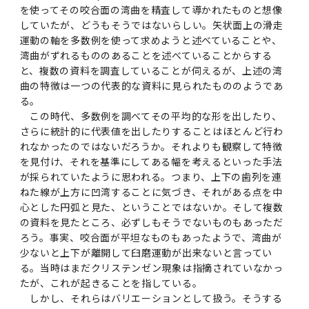
を使ってその咬合面の湾曲を精査して導かれたものと想像
していたが、どうもそうではないらしい。矢状面上の滑走
運動の軸を多数例を使って求めようと述べていることや、
湾曲がずれるもののあることを述べていることからする
と、複数の資料を調査していることが伺えるが、上述の湾
曲の特徴は一つの代表的な資料に見られたもののようであ
る。
この時代、多数例を調べてその平均的な形を出したり、
さらに統計的に代表値を出したりすることはほとんど行わ
れなかったのではないだろうか。それよりも観察して特徴
を見付け、それを基準にしてある幅を考えるといった手法
が採られていたように思われる。つまり、上下の歯列を連
ねた線が上方に凹湾することに気づき、それがある点を中
心とした円弧と見た、ということではないか。そして複数
の資料を見たところ、必ずしもそうでないものもあっただ
ろう。事実、咬合面が平坦なものもあったようで、湾曲が
少ないと上下が離開して臼磨運動が出来ないと言ってい
る。当時はまだクリステンゼン現象は指摘されていなかっ
たが、これが起きることを指している。
しかし、それらはバリエーションとして扱う。そうする