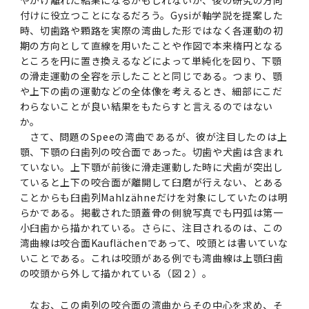
やかけ離れた結果になるかもしれないが、後の研究の方向
付けに役立つことになるだろう。Gysiが軸学説を提案した
時、切歯路や顆路を実際の湾曲した形ではなく各運動の初
期の方向として直線を用いたことや作図で本来楕円となる
ところを円に置き換えるなどによって単純化を図り、下顎
の滑走運動の全容を示したことと同じである。つまり、顎
や上下の歯の運動などの全体像を考えるとき、細部にこだ
わらないことが良い結果をもたらすと言えるのではない
か。
さて、問題のSpeeの湾曲であるが、彼が注目したのは上
顎、下顎の臼歯列の咬合面であった。切歯や犬歯は含まれ
ていない。上下顎が前後に滑走運動した時に犬歯が突出し
ていると上下の咬合面が離開して臼磨が行えない、とある
ことからも臼歯列Mahlzähneだけを対象にしていたのは明
らかである。掲載された頭蓋骨の側貌写真でも円弧は第一
小臼歯から描かれている。さらに、注目されるのは、この
湾曲線は咬合面Kauflächenであって、咬頭とは書いていな
いことである。これは咬頭がある例でも湾曲線は上顎臼歯
の咬頭から外して描かれている（図２）。
なお、この歯列の咬合面の湾曲からその中心を求め、そ