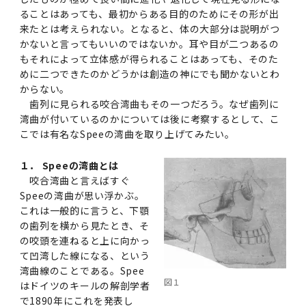
第3期】トップ
SPRING（MD）Program for the 2025
Exemption/Deferment)
奨学金についてトップ
日本学生支援機構
学費・入学金・奨学金について
大学院保健衛生学研究科
学生保険制度について
企業・官公庁・医療機関の皆様へ
サークル・学園祭トップ
博士課程 医歯学専攻
施設利用
難治疾患研究所
AMED研究費の年間公募スケジュール(学内専
倫理審査手続きについて
ることはあっても、最初からある目的のためにその形が出
Academic Year by Eligible Students
第２期 中期目標・中期計画等について
3．自己点検・評価
博士課程 医歯学専攻
用)
来たとは考えられない。となると、体の大部分は説明がつ
学長×医学部学生懇談
英語版広報誌「TMDU ANNUAL NEWS」
写真で綴る 東京医科歯科大学トップ
３．自己点検・評価
「大学院学生の教育研究交流」に関する実施細
各複合領域コースの概要
学長選考・監察会議
クラウドファンディング実施プロジェクト一覧
医療管理政策学（MMA）コース（東京医科歯科
法定公開情報
東京医科歯科大学ダイバーシティ＆インクルー
コンプライアンス・ハラスメントトップ
難治疾患研究所
アルバイトについて
歯学部サマープログラム
医歯学総合研究科修士課程履修要項（シラバ
教育研究分野組織、指導教員研究内容
(*Autumn admission)
プレスリリース
オープンイノベーションセンター
剽窃チェックツール(学内専用)
【2026年4月入学者】入学料免除・徴収猶予申
（第１期中期目標期間中）年度計画、年度評価
奨学金について
日本学生支援機構
かないと言ってもいいのではないか。耳や目が二つあるの
目
大学）
ジョン推進宣言等
学費・入学金・奨学金についてトップ
大学院医歯学総合研究科生体検査科学講座
国民年金について
在学生向け
お茶の水祭
施設利用トップ
博士課程 生命理工医療科学専攻
ス）
ボランティア
高等研究院
各種実験手続き例(学内専用)
請について（Admission Fee
等について
もそれによって立体感が得られることはあっても、そのた
第３期中期目標・中期計画等について
4．指定国立大学法人構想に関する進捗状況に
博士課程 医歯学専攻トップ
博士課程 国際連携専攻（ジョイント・ディグリ
GAPファンド等の公募
Exemption&Admission Fee Deferment）
学長×歯学部学生懇談
学内向け広報誌「TMDUニュース」
第1回『学びの地』
編入学制度について（複数学士号）
統計データ
ハラスメントへの対応について
国際交流サイト
学生寮について
オンライン個別進学相談
教育研究分野組織、指導教員研究内容トップ
履修要項（大学院シラバス）保健衛生学研究科
令和７年度（２０２５年度）総合知と癒しの次
青い鳥広場(学内専用)
各種センター
安全保障輸出管理(学内専用)
めに二つできたのかどうかは創造の神にでも聞かないとわ
ついて
財団法人・地方公共団体等奨学金
ー・プログラム：JDP）
「複合領域コース｣｢編入学｣及び｢複数学士号｣
東京医科歯科大学ダイバーシティ＆インクルー
ダイバーシティ・インクルージョン室
奨学金について
研究テーマ検索システム
在学生向けトップ
学生相談窓口
新型コロナウイルス感染症に伴うお知らせ
保健管理センター
情報システム
大学病院
世代フロントランナー育成プログラム（医歯学
研究に必要な講習会等
からない。
（第２期中期目標期間中）年度計画・年度評価
に関する協定書
ジョン推進宣言等トップ
概要
歯列に見られる咬合湾曲もその一つだろう。なぜ歯列に
系）「Science Tokyo SPRING (医歯学系)」
「修学支援に対する相談窓口」を設置しまし
東京医科歯科大学の歴史
医歯大ひろば
第2回『教育 講義・実習の軌跡』
土地・建物及び所在地／関係施設位置図
公益通報について
研究情報サイト
アパート等の紹介
地域特別枠推薦選抜説明会
看護先進科学専攻
５大学災害看護コンソーシアム履修の手引き
等について
高等研究院
利益相反
関連リンク先
2025年度国立大学臨床検査学系博士後期課程
湾曲が付いているのかについては後に考察するとして、こ
博士課程 生命理工医療科学専攻
（旧TMDU卓越大学院生制度）対象学生（秋入
た。
わくわく保育園（学内保育施設）
入学料・授業料の免除・徴収猶予について
お問い合わせ
学校推薦・求人情報について
ピアサポーター
卒業後の進路及び卒業者数
学生・女性支援センター
台風等の自然災害や交通機関運休による休講措
大学病院トップ
スポーツサイエンス機構
ES細胞/iPS細胞を使用する実験(学内専用)
こでは有名なSpeeの湾曲を取り上げてみたい。
優秀賞募集について
学対象）の募集について
「複合領域コース」の履修者に係る「編入学」
東京医科歯科大学ダイバーシティ＆インクルー
分野構成
置（湯島地区）Class Cancellation Measures
第3回『知と癒しの匠の創造者たち』
東京医科歯科大学規則集
研究テーマ検索システム
学生保険制度について
入試説明会
統合教育機構学務企画課
（第３期中期目標期間中）年度計画・年度評価
臨床研究法における臨床研究の利益相反管理に
及び「複数学士号」に関する実施細目
ジョン推進宣言／基本方針／アクション・プラ
博士課程 生命理工医療科学専攻トップ
due to Natural Disasters, such as
履修要項（大学院シラバス）
高等教育の修学支援制度
障がいのある学生のサポートについて
学内就職支援イベント
証明書関係
わくわく保育園
医科（医系診療部門）
１． Speeの湾曲とは
M&Dデータ科学センター
等について
各種委員会関係(学内専用)
ついて
ン
Typhoons, and Transportation
Call for Applications to Science Tokyo
咬合湾曲と言えばすぐ
医歯学総合研究科博士課程医歯学系専攻履修要
その他の情報公開
卒業後の進路データ
キャンパス見学 ※現在は受け付けておりませ
設置計画履行状況報告書
Cancellation (for the Yushima area)
SPRING（MD）Program for the 2024
Speeの湾曲が思い浮かぶ。
項（シラバス）
概要
年報
ん
証明書関係トップ
学外就職支援イベント
障がいのある学生サポート
フィットネスルーム・売店
歯科（歯系診療部門）
統合教育機構
特定認定再生医療等委員会
特定認定再生医療等委員会
Academic Year by Eligible Students
これは一般的に言うと、下顎
女性活躍推進法による一般事業主行動計画
研究不正の防止
サークル紹介
の歯列を横から見たとき、そ
(*Autumn admission)
年報
新入学の大学院生へ To New Graduate
分野構成
年報トップ
統合教育機構学務企画課
の咬頭を連ねると上に向かっ
ILA国府台 公開講座等のお知らせ
教養部在学生
障がいのある学生サポートトップ
インターンシップ
文部科学省からのお知らせ
国立美術館キャンパスメンバーズ
統合教育機構トップ
統合研究機構・統合イノベーション機構
ヒトES細胞倫理審査委員会
Students
次世代育成支援対策推進法による一般事業主行
て凹湾した線になる、という
会計監査人候補者の決定について
大学祭
令和６年度（２０２４年度）総合知と癒しの次
年報トップ
動計画
湾曲線のことである。Spee
医歯学総合研究科博士課程生命理工学系専攻履
2024年（25.7MB）
セミナー・特別講義
キャンパス紹介
医学部在学生
修学上の支援について
就職支援サイトリンク集
世代フロントランナー育成プログラム（医歯学
令和７年度（２０２５年度）新入生向けPC購
医学・歯学分野における数理・データサイエン
統合研究機構・統合イノベーション機構トップ
図１
オープンイノベーションセンター
利益相反に関する説明会資料(ダウンロード)(学
はドイツのキールの解剖学者
修要項（シラバス）
系）「Science Tokyo SPRING (医歯学系)」
入推奨仕様書
ス・AI教育開発事業
内専用)
で1890年にこれを発表し
教育等の情報
留学について
2024年（PDF：5.4MB）