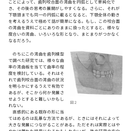
ことによって、歯列咬合面の湾曲を円弧として単純化で
き、その後の思考の展開がしやすくなる。さらに、それが
下顎頭までも同一の円弧に載るとなると、下顎全体の動き
を考えるうえで極めて話が簡単になる。もし、この咬合面
の湾曲を資料ごとにありのままに扱ったとすると、様々な
度合いの湾曲、いろいろな形となり、まとまりがつかなく
なるだろう。
のちにこの湾曲を歯列模型
で調べた研究では、様々な曲
率の湾曲板を当てて曲率の程
度を検討している。それはそ
れで歯列咬合面の湾曲の状況
を明らかにするうえで有効で
あるが、そこから何か発展さ
せようとすると難しいかもし
図２
れない。
直感的にある既存の形に当
てはめるのは乱暴な方法であるが、ときにはそれによって
大きな発展につながることがある。ただそれは実際とはや