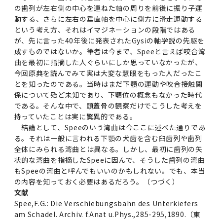
の歯列が左右側の中心を連ねた軸の周りを前後に振り子運
動する、さらに左右の垂直軸を中心に側方に滑走運動する
という考え方、それはイマジネーションの段階ではある
が、先に言った40年後に発表されたGysiの軸学説の先駆を
成すものではないか。筆者は今まで、Speeと言えば咬合湾
曲を最初に指摘した人ぐらいにしか思っていなかったが、
今回原典を読んでみて実は大変な慧眼をもった人だったこ
とを知ったのである。当時はまだ下顎の運動や咬合接触関
係について殆ど未知であり、下顎位の概念もなかった時代
である。そんな中で、頭蓋骨の観察だけでこうした考えを
持っていたことは実に驚異的である。
結論として、Speeのいう湾曲は今ここに述べた通りであ
る。それは一般に言われる下顎の犬歯を含む臼歯列や歯列
全体にみられる湾曲とは異なる。しかし、最初に歯列の矢
状的な湾曲を指摘したSpeeに因んで、そうした歯列の湾曲
もSpeeの湾曲と呼んでもいいのかもしれない。でも、本当
の内容を知っておく必要はあるだろう。（つづく）
文献
Spee,F.G.: Die Verschiebungsbahn des Unterkiefers
am Schadel. Archiv. f.Anat u.Phys.,285-295,1890.（東