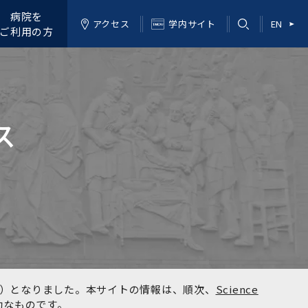
病院を
アクセス
学内サイト
EN
ご利用の方
ス
kyo）となりました。本サイトの情報は、順次、
Science
効なものです。