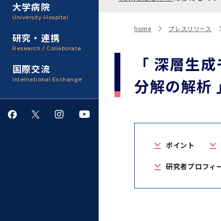
聴講生・科目等履修生およ
大学病院
び大学院研究生募集
大学院医歯学総合研究科
広報誌・刊行物
事務部
University Hospital
入学料・授業料・奨学金
home
プレスリリース
研究・連携
大学院保健衛生学研究科
大学の計画と評価
Research / Collaborate
「 深層生
国際交流
四大学連合
学生生活サポート
分解の解析 
International Exchange
情報公開・個人情報
就職・キャリア支援
ポイント
サークル・学園祭
研究者プロフィ
施設利用
ダイバーシティ