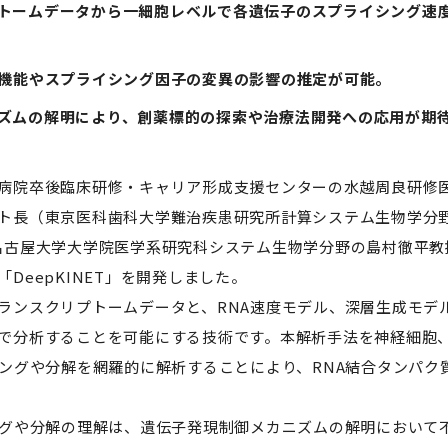
トームデータから一細胞レベルで各遺伝子のスプライシング速度と
の機能やスプライシング因子の変異の影響の推定が可能。
ズムの解明により、創薬標的の探索や治療法開発への応用が期
病院卒後臨床研修・キャリア形成支援センターの水越周良研修
ト長（東京医科歯科大学難治疾患研究所計算システム生物学分
名古屋大学大学院医学系研究科システム生物学分野の島村徹平教
DeepKINET」を開発しました。
ンスクリプトームデータと、RNA速度モデル、深層生成モデ
で分析することを可能にする技術です。本解析手法を神経細胞
シングや分解を網羅的に解析することにより、RNA結合タンパ
グや分解の理解は、遺伝子発現制御メカニズムの解明において