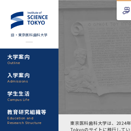
旧・東京医科歯科大学
大学案内
Science Tokyo SPRING
教育理念
外部資金
Outline
(医歯学系)
入学案内
基本理念・沿革
研究手続き
Science Tokyo BOOST (医
Admissions
歯学系)
東京医科歯科大学の特色
研究活動
学生生活
学部入学案内
Campus Life
CS（クリニシャン・サイエ
アクセス
研究組織
ンティスト）養成支援制度
教育研究組織等
大学院入学案内
Education and
教養部
東京医科歯科大学は、2024年
Research Structure
運営組織
取り組み・規制
授業・カリキュラム
Tokyoのサイト
に移行してい