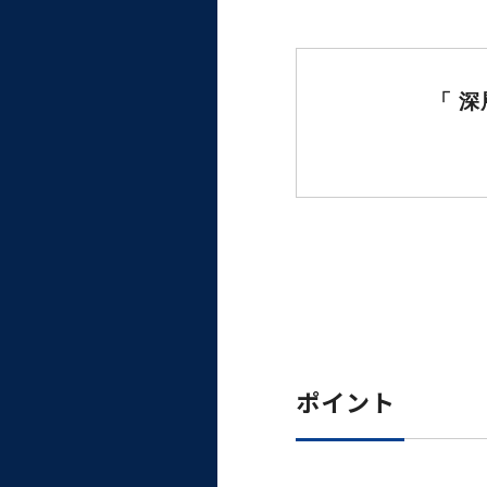
大学病院
コンプライアンス・ハラス
メント
「 
統合教育機構
統合研究機構・統合イノベ
ーション機構
ポイント