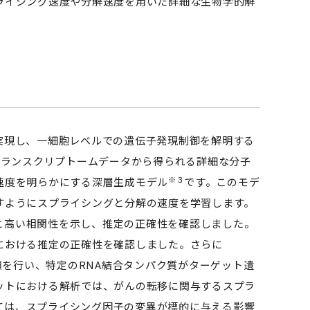
ライシング速度や分解速度を用いた詳細な生物学的解
実現し、一細胞レベルでの遺伝子発現制御を解明する
細胞トランスクリプトームデータから得られる詳細な分子
※３
速度を明らかにする深層生成モデル
です。このモデ
すようにスプライシングと分解の速度を学習します。
と高い相関性を示し、推定の正確性を確認しました。
における推定の正確性を確認しました。さらに
類を行い、特定のRNA結合タンパク質がターゲット遺
ットにおける解析では、がんの転移に関与するスプラ
ては、スプライシング因子の変異が標的に与える影響