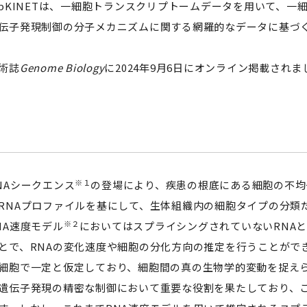
epKINETは、一細胞トランスクリプトームデータを用いて、一
伝子発現制御の分子メカニズムに関する網羅的なデータに基づ
術誌
Genome Biology
に2024年9月6日にオンライン掲載されま
※１
Aシークエンス
の登場により、疾患の根底にある細胞の不均
RNAプロファイルを基にして、生体組織内の細胞タイプの分類
※２
NA速度モデル
においてはスプライシングされていないRNA
とで、RNAの変化速度や細胞の分化方向の推定を行うことがで
細胞で一定と仮定しており、細胞間の真の生物学的変動を捉えら
遺伝子発現の精密な制御において重要な役割を果たしており、