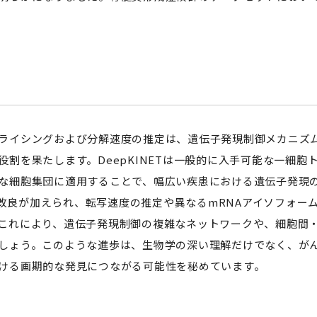
イシングおよび分解速度の推定は、遺伝子発現制御メカニズム
役割を果たします。DeepKINETは一般的に入手可能な一細
な細胞集団に適用することで、幅広い疾患における遺伝子発現
らなる改良が加えられ、転写速度の推定や異なるmRNAアイソフォ
これにより、遺伝子発現制御の複雑なネットワークや、細胞間
しょう。このような進歩は、生物学の深い理解だけでなく、が
ける画期的な発見につながる可能性を秘めています。