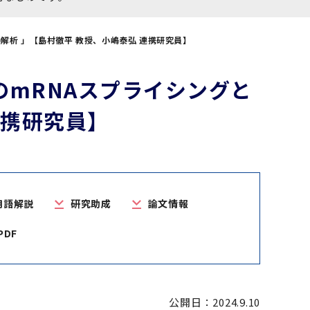
解析 」【島村徹平 教授、小嶋泰弘 連携研究員】
のmRNAスプライシングと
連携研究員】
用語解説
研究助成
論文情報
DF
公開日：2024.9.10