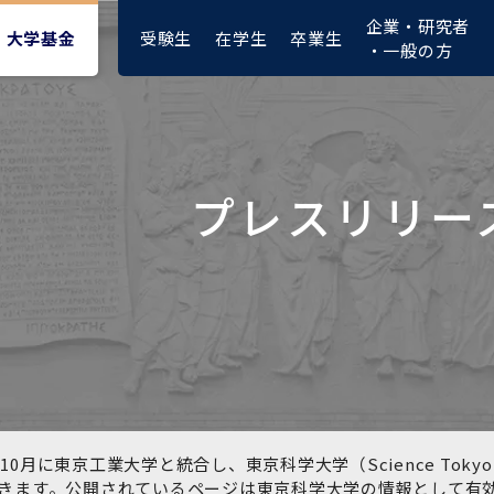
企業・研究者
受験生
在学生
卒業生
大学基金
・一般の方
プレスリリー
大学紹介動画
大学評価の制度について
四大学連合憲章等
東京医科歯科大学ダイバー
募集要項
授業料・入学料・検定料
ポリシー
修士課程 医歯理工保健学専
統合イノベーション機構
シティ＆インクルージョン
攻
推進宣言等
1-1．第４期中期目標・中期
複合領域コース(四大学共
入試制度
入学料・授業料免除・徴収
医学部（医学科･保健衛生学
湯島学生支援センター
計画等について【6年間】
通)
猶予について(Admission &
在学生向け
科）
Tuition
学部などについて
Exemption/Deferment)
1-2.年度計画・年度評価等
歯学部（歯学科･口腔保健学
研究基盤クラスター（統合
について【第1期～第3期】
科）
研究機構）
図書館部門
広報誌
学生生活などについて
教育研究分野組織、指導教
奨学金について
員研究内容
大学院医歯学総合研究科
先端医歯工学創成クラスタ
10月に東京工業大学と統合し、東京科学大学（Science To
イベント
ー（統合研究機構）
きます。公開されているページは東京科学大学の情報として有