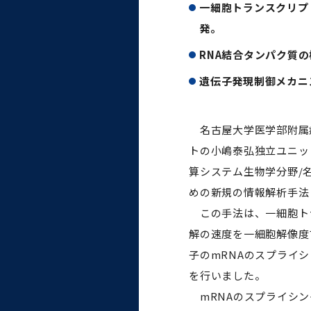
統合情報機構（図書館部
一細胞トランスクリプ
門・ITセキュリティ部門）
発。
RNA結合タンパク質
学生支援・保健管理機構
遺伝子発現制御メカニ
環境安全管理室
名古屋大学医学部附属
トの小嶋泰弘独立ユニッ
算システム生物学分野/
めの新規の情報解析手法「
この手法は、一細胞トラ
解の速度を一細胞解像度
子のmRNAのスプライ
を行いました。
mRNAのスプライシン