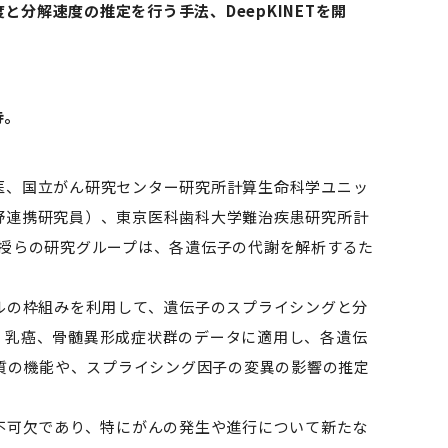
分解速度の推定を行う手法、DeepKINETを開
待。
医、国立がん研究センター研究所計算生命科学ユニッ
野連携研究員）、東京医科歯科大学難治疾患研究所計
授らの研究グループは、各遺伝子の代謝を解析するた
ルの枠組みを利用して、遺伝子のスプライシングと分
、乳癌、骨髄異形成症状群のデータに適用し、各遺伝
ク質の機能や、スプライシング因子の変異の影響の推定
不可欠であり、特にがんの発生や進行について新たな