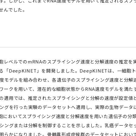
す。しかし、これまでRNA速度モデルを用いて推定されるスプ
せんでした。
レベルでのmRNAのスプライシング速度と分解速度の推定を
「DeepKINET」を開発しました。DeepKINETは、一
速度モデルを組み合わせ、各遺伝子のスプライシング速度と分解
ワークを用いて、潜在的な細胞状態からRNA速度モデルを満た
の適用では、推定されたスプライシングと分解の速度が設定値
リングを行った実験のデータセットへ適用し、実際の生物データ
神経細胞においてスプライシング速度と分解速度を用いた遺伝子の分
イシングまたは分解を制御することを示しました。乳癌データセ
明らかになりました。骨髄異形成症候群のデータセットにおい