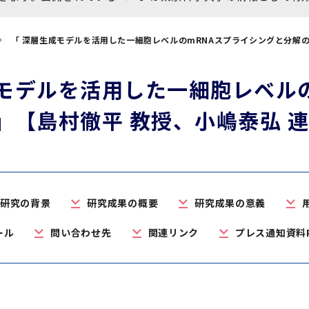
大学院保健衛生学研究科
博士課程 医歯学専攻
統合研究機構から他部局へ
写真で綴る 東京医科歯科大
「 深層生成モデルを活用した一細胞レベルのmRNAスプライシングと分解の
異動したセンター
学
証明書関係
成モデルを活用した一細胞レベル
障がいのある学生サポート
」【島村徹平 教授、小嶋泰弘 
教学IR関連公開情報
学費・入学金・奨学金につ
博士課程 生命理工医療科学
いて
専攻
年報
研究の背景
研究成果の概要
研究成果の意義
ール
問い合わせ先
関連リンク
プレス通知資料P
年報