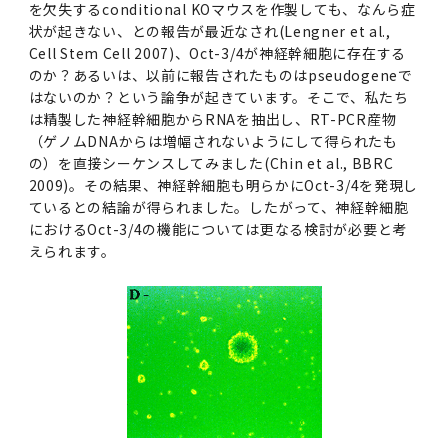
女性の活躍推進に向けた取り組み
を欠失するconditional KOマウスを作製しても、なんら症
（旧TMDU卓越大学院生制度）対象学生（秋入
2023年（49.5MB）
セミナー・特別講義トップ
設置計画履行状況報告書
歯学部在学生
学生相談支援室
就職支援ガイド
統合イノベーション機構
統合国際機構
状が起きない、との報告が最近なされ(Lengner et al.,
学対象）の募集について
令和６年度（２０２４年度）東京医科歯科大学
大学統合時の教育・学生生活について（受験生
研究大学強化促進事業に関する情報・評価
動物実験等に関する情報
Cell Stem Cell 2007)、Oct-3/4が神経幹細胞に存在する
2023年（PDF：4.5MB）
次世代認定マーク「くるみん」を取得しました
「研究者早期育成コース」採用決定通知書授与
2022年（38.1 MB）
2026年度
向け）
のか？あるいは、以前に報告されたものはpseudogeneで
大学院在学生
障害を理由とする差別の解消の推進に関する対
外国人留学生の就職情報について
統合イノベーション機構トップ
若手研究者支援センター（統合研究機構）
統合情報機構（図書館部門・ITセキュリティ部
（基準適合一般事業主認定）
Call for Applications to TMDU-SPRING
式を行いました。
Regarding education and student life after
はないのか？という論争が起きています。そこで、私たち
応要領
門）
企業等からの資金提供状況の公表
2022年（PDF：53.8 MB）
Program (formerly the TMDU WISE
the integration（For prospective
は精製した神経幹細胞からRNAを抽出し、RT-PCR産物
2021年（PDF：71.9 MB）
2025年度
附属学校在学生
就職活動体験談について
医療ビッグデータによるトータル・ヘルスケア
研究基盤クラスター（統合研究機構）
Program) for the 2024 Academic Year
（ゲノムDNAからは増幅されないようにして得られたも
students）
令和５年度（２０２３年度）東京医科歯科大学
バリアフリーマップ
イノベーション創出の基盤構築プロジェクト
統合情報機構（図書館部門・ITセキュリティ部
学生支援・保健管理機構
の）を直接シーケンスしてみました(Chin et al., BBRC
女性活躍推進法による一般事業主行動計画
2021年（PDF：4.5 MB）
「研究者早期育成コース及び研究者養成コー
2020年 （PDF：67.8MB）
2023年度
門）トップ
2009)。その結果、神経幹細胞も明らかにOct-3/4を発現し
OB・OG情報について
研究基盤クラスター（統合研究機構）トップ
先端医歯工学創成クラスター（統合研究機構）
令和6年度（2024年度）東京医科歯科大学
ス」採用決定通知書授与式を行いました。
大学統合時の教育・学生生活について（在学生
ているとの結論が得られました。したがって、神経幹細胞
困りごと対策貸出グッズ
オープンイノベーションセンター
学生支援・保健管理機構トップ
環境安全管理室
「TMDU-SPRING」対象学生の募集について
次世代育成支援対策推進法による一般事業主行
向け）
2020年 （PDF：4.6MB）
におけるOct-3/4の機能については更なる検討が必要と考
2019年 （PDF：71.7MB）
2024年度
ITヘルプデスク（学内専用サイト）
（※春入学対象）について
動計画
Regarding education and student life after
内定取り消しについて
リサーチコアセンター
先端医歯工学創成クラスター（統合研究機構）
統合研究機構から他部局へ異動したセンター
えられます。
令和４年度（２０２２年度）東京医科歯科大学
the integration (For current students)
ヘルスサイエンスR&Dセンター
トップ
保健管理センター
環境安全管理室トップ
広報部
「研究者早期育成コース及び研究者養成コー
2019年 （PDF：5.2MB）
2018年 （PDF：83.3MB）
2022年度
ITセキュリティ部門（学内専用サイト）
Call for Application to TMDU WISE
ス」採用決定通知書授与式を行いました。
女性の活躍推進に向けた取り組み
進路届の提出について
実験動物センター
統合研究機構から他部局へ異動したセンタート
Programs (II) for the 2023 Academic Year
教学IR関連公開情報
再生医療研究センター
ップ
湯島学生支援センター
環境報告書
2018年 （PDF：18.7MB）
by Eligible Students (*Autumn admission)
2017年 （PDF：75.1MB）
2021年度
図書館部門
令和３年度（２０２１年度）東京医科歯科大学
目標とする教員の適正な年齢構成
その他 就職関連情報（推薦書等）
生命倫理研究センター
「卓越大学院生制度（Ⅰ）」採用決定通知書授
教学IR関連公開情報トップ
再生医療研究センター（微生物安全性グルー
低侵襲医療センター（旧：低侵襲医歯学研究セ
湯島学生支援センタートップ
2017年 （PDF：7.2MB）
令和５年度（２０２３年度）東京医科歯科大学
与式を行いました。
2016年 （PDF：73.0MB）
2020年度
プ）
ンター）
図書館部門トップ
デジタル変革推進事務室
キャンパスマスタープラン2016
疾患バイオリソースセンター
「卓越大学院生制度（Ⅱ）」対象学生（秋入学
卒業生進路アンケート
学生相談支援室