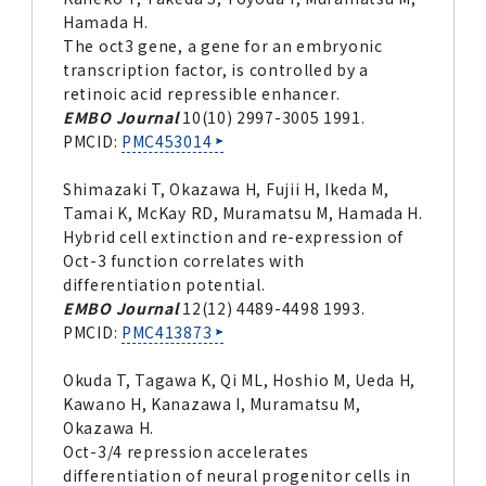
Hamada H.
The oct3 gene, a gene for an embryonic
transcription factor, is controlled by a
retinoic acid repressible enhancer.
EMBO Journal
10(10) 2997-3005 1991.
PMCID:
PMC453014
Shimazaki T, Okazawa H, Fujii H, Ikeda M,
Tamai K, McKay RD, Muramatsu M, Hamada H.
Hybrid cell extinction and re-expression of
Oct-3 function correlates with
differentiation potential.
EMBO Journal
12(12) 4489-4498 1993.
PMCID:
PMC413873
Okuda T, Tagawa K, Qi ML, Hoshio M, Ueda H,
Kawano H, Kanazawa I, Muramatsu M,
Okazawa H.
Oct-3/4 repression accelerates
differentiation of neural progenitor cells in