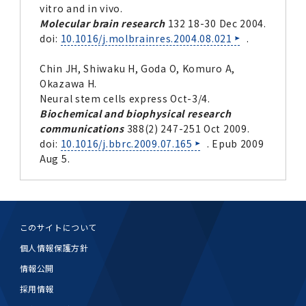
vitro and in vivo.
Molecular brain research
132 18-30 Dec 2004.
doi:
10.1016/j.molbrainres.2004.08.021
.
Chin JH, Shiwaku H, Goda O, Komuro A,
Okazawa H.
Neural stem cells express Oct-3/4.
Biochemical and biophysical research
communications
388(2) 247-251 Oct 2009.
doi:
10.1016/j.bbrc.2009.07.165
. Epub 2009
Aug 5.
このサイトについて
個人情報保護方針
情報公開
採用情報