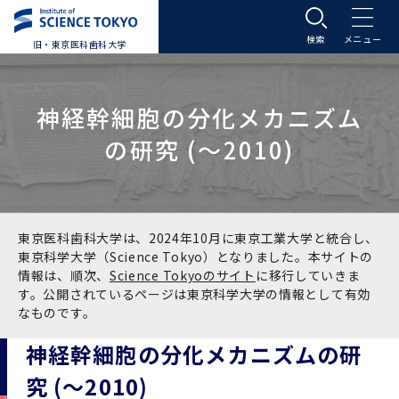
旧・東京医科歯科大学
大学案内
神経幹細胞の分化メカニズム
大学案内トップ
入学案内
の研究 (～2010)
学長メッセージ
入学案内トップ
学生生活
基本理念・沿革
大学案内
学生生活トップ
教育研究組織等
東京医科歯科大学は、2024年10月に東京工業大学と統合し、
東京科学大学（Science Tokyo）となりました。本サイトの
情報は、順次、
Science Tokyoのサイト
に移行していきま
基本理念・沿革トップ
東京医科歯科大学の特色
学部受験生向け「大学案内」（冊子）
Science Tokyo SPRING (医歯学系)
教育研究組織等トップ
大学病院
す。公開されているページは東京科学大学の情報として有効
なものです。
理念
東京医科歯科大学の特色トップ
アクセス
学部入学案内
Science Tokyo SPRING (医歯学系) トップ
Science Tokyo BOOST (医歯学系)
教育理念
大学病院トップ
研究・連携
神経幹細胞の分化メカニズムの研
究 (～2010)
沿革
学問と教育の聖地 湯島に建つ東京医科歯科大
アクセストップ
運営組織
学部入学案内トップ
大学院入学案内
今後の博士学生向け支援制度について
Science Tokyo BOOST (医歯学系)トップ
CS（クリニシャン・サイエンティスト）養成支
教育理念トップ
医学部（医学科･保健衛生学科）
医科（医系診療部門）
研究・連携トップ
国際交流