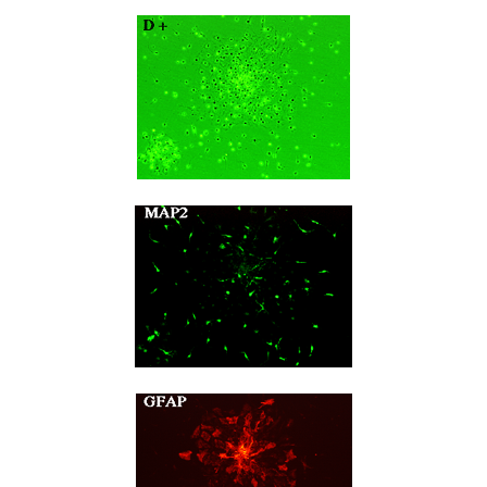
2016年 （PDF：13.5MB）
対象）の募集について
学位の申請
2015年 （PDF：83.3MB）
2019年度
脳統合機能研究センター
図書館
連絡先一覧
国立大学法人ガバナンス・コード報告書
卒後3年大学評価アンケート
ダイバーシティ・インクルージョン室
2015年 （PDF：2.3MB）
2014年 （PDF：21.4MB）
2018年度
核酸・ペプチド創薬治療研究センター
図書館講習会
役員会議事概要について
卒業時大学評価アンケート
2013年 （PDF：6.4MB）
2017年度
アクティブラーニング教室・情報検索室
企業活動と医療機関等の透明性ガイドライン
科目評価（旧 科目別アンケート）
2016年度
イマキク
教学IR 業績・活動
2015年度
情報システムポータル
2014年度
お茶の水医学雑誌
2013年度
2012年度