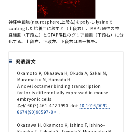
2011年度
神経幹細胞(neurosphere,上段左)をpoly-L-lysineで
coatingした培養皿に移すと（上段右）、MAP2陽性の神
経細胞（下段左）とGFAP陽性のグリア細胞（下段右）に分
化する。上段右、下段左、下段右は同一視野。
発表論文
Okamoto K, Okazawa H, Okuda A, Sakai M,
Muramatsu M, Hamada H.
A novel octamer binding transcription
factor is differentially expressed in mouse
embryonic cells.
Cell
. 60(3) 461-472 1990. doi:
10.1016/0092-
8674(90)90597-8
.
Okazawa H, Okamoto K, Ishino F, Ishino-
Kaneko T, Takeda S, Toyoda Y, Muramatsu M,