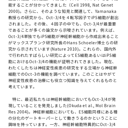
第3期】トップ
SPRING（MD）Program for the 2025
Exemption/Deferment)
奨学金についてトップ
日本学生支援機構
学費・入学金・奨学金について
大学院保健衛生学研究科
学生保険制度について
企業・官公庁・医療機関の皆様へ
サークル・学園祭トップ
博士課程 医歯学専攻
施設利用
難治疾患研究所
AMED研究費の年間公募スケジュール(学内専
倫理審査手続きについて
能することが分かってきました（Cell 1998, Nat Genet
Academic Year by Eligible Students
第２期 中期目標・中期計画等について
3．自己点検・評価
博士課程 医歯学専攻
2000)。さらに、そのような知見と関連して、Yamanaka
用)
学長×医学部学生懇談
英語版広報誌「TMDU ANNUAL NEWS」
写真で綴る 東京医科歯科大学トップ
３．自己点検・評価
「大学院学生の教育研究交流」に関する実施細
各複合領域コースの概要
学長選考・監察会議
クラウドファンディング実施プロジェクト一覧
医療管理政策学（MMA）コース（東京医科歯科
法定公開情報
東京医科歯科大学ダイバーシティ＆インクルー
コンプライアンス・ハラスメントトップ
難治疾患研究所
アルバイトについて
歯学部サマープログラム
医歯学総合研究科修士課程履修要項（シラバ
教育研究分野組織、指導教員研究内容
(*Autumn admission)
プレスリリース
オープンイノベーションセンター
剽窃チェックツール(学内専用)
【2026年4月入学者】入学料免除・徴収猶予申
（第１期中期目標期間中）年度計画、年度評価
奨学金について
日本学生支援機構
教授らの研究から、Oct-3/4を４転写因子でiPS細胞が創出
目
大学）
ジョン推進宣言等
学費・入学金・奨学金についてトップ
大学院医歯学総合研究科生体検査科学講座
国民年金について
在学生向け
お茶の水祭
施設利用トップ
博士課程 生命理工医療科学専攻
ス）
ボランティア
高等研究院
各種実験手続き例(学内専用)
請について（Admission Fee
等について
されました。その後、４因子の中でも、Oct-3/4が最重要
第３期中期目標・中期計画等について
4．指定国立大学法人構想に関する進捗状況に
博士課程 医歯学専攻トップ
博士課程 国際連携専攻（ジョイント・ディグリ
GAPファンド等の公募
Exemption&Admission Fee Deferment）
学長×歯学部学生懇談
学内向け広報誌「TMDUニュース」
第1回『学びの地』
編入学制度について（複数学士号）
統計データ
ハラスメントへの対応について
国際交流サイト
学生寮について
オンライン個別進学相談
教育研究分野組織、指導教員研究内容トップ
履修要項（大学院シラバス）保健衛生学研究科
であることが多くの論文から示唆されています。例えば、
令和７年度（２０２５年度）総合知と癒しの次
青い鳥広場(学内専用)
各種センター
安全保障輸出管理(学内専用)
ついて
財団法人・地方公共団体等奨学金
ー・プログラム：JDP）
「複合領域コース｣｢編入学｣及び｢複数学士号｣
東京医科歯科大学ダイバーシティ＆インクルー
ダイバーシティ・インクルージョン室
奨学金について
研究テーマ検索システム
在学生向けトップ
学生相談窓口
新型コロナウイルス感染症に伴うお知らせ
保健管理センター
Oct-3/4単独でもiPS細胞が神経幹細胞から作成出来ること
情報システム
大学病院
世代フロントランナー育成プログラム（医歯学
研究に必要な講習会等
（第２期中期目標期間中）年度計画・年度評価
に関する協定書
ジョン推進宣言等トップ
がマックスプランク研究所長のHans Schoeler博士らの研
概要
系）「Science Tokyo SPRING (医歯学系)」
「修学支援に対する相談窓口」を設置しまし
東京医科歯科大学の歴史
医歯大ひろば
第2回『教育 講義・実習の軌跡』
土地・建物及び所在地／関係施設位置図
公益通報について
研究情報サイト
アパート等の紹介
地域特別枠推薦選抜説明会
看護先進科学専攻
５大学災害看護コンソーシアム履修の手引き
等について
高等研究院
利益相反
究から示されています(Nature 2010)。これらの、国内外
関連リンク先
2025年度国立大学臨床検査学系博士後期課程
博士課程 生命理工医療科学専攻
（旧TMDU卓越大学院生制度）対象学生（秋入
た。
わくわく保育園（学内保育施設）
入学料・授業料の免除・徴収猶予について
お問い合わせ
学校推薦・求人情報について
ピアサポーター
卒業後の進路及び卒業者数
学生・女性支援センター
台風等の自然災害や交通機関運休による休講措
大学病院トップ
スポーツサイエンス機構
ES細胞/iPS細胞を使用する実験(学内専用)
で行われたすばらしい研究によってES細胞あるいはiPS細
優秀賞募集について
学対象）の募集について
「複合領域コース」の履修者に係る「編入学」
東京医科歯科大学ダイバーシティ＆インクルー
分野構成
置（湯島地区）Class Cancellation Measures
第3回『知と癒しの匠の創造者たち』
東京医科歯科大学規則集
研究テーマ検索システム
学生保険制度について
入試説明会
胞におけるOct-3/4の機能が証明されてきました。現在、
統合教育機構学務企画課
（第３期中期目標期間中）年度計画・年度評価
臨床研究法における臨床研究の利益相反管理に
及び「複数学士号」に関する実施細目
ジョン推進宣言／基本方針／アクション・プラ
博士課程 生命理工医療科学専攻トップ
due to Natural Disasters, such as
履修要項（大学院シラバス）
高等教育の修学支援制度
わたくしたちは神経変性疾患の研究をする立場から神経幹
障がいのある学生のサポートについて
学内就職支援イベント
証明書関係
わくわく保育園
医科（医系診療部門）
M&Dデータ科学センター
等について
各種委員会関係(学内専用)
ついて
ン
Typhoons, and Transportation
Call for Applications to Science Tokyo
細胞でのOct-3の機能を調べています。このことはやがて
医歯学総合研究科博士課程医歯学系専攻履修要
その他の情報公開
卒業後の進路データ
キャンパス見学 ※現在は受け付けておりませ
設置計画履行状況報告書
Cancellation (for the Yushima area)
神経変性疾患の治療にも役立つ知識を与えてくれるものと
SPRING（MD）Program for the 2024
項（シラバス）
概要
年報
ん
証明書関係トップ
学外就職支援イベント
障がいのある学生サポート
フィットネスルーム・売店
歯科（歯系診療部門）
統合教育機構
特定認定再生医療等委員会
特定認定再生医療等委員会
考えています。
Academic Year by Eligible Students
女性活躍推進法による一般事業主行動計画
研究不正の防止
サークル紹介
(*Autumn admission)
年報
新入学の大学院生へ To New Graduate
分野構成
年報トップ
統合教育機構学務企画課
特に、最近私たちは神経幹細胞においてもOct-3/4が発
ILA国府台 公開講座等のお知らせ
教養部在学生
障がいのある学生サポートトップ
インターンシップ
文部科学省からのお知らせ
国立美術館キャンパスメンバーズ
統合教育機構トップ
統合研究機構・統合イノベーション機構
ヒトES細胞倫理審査委員会
Students
次世代育成支援対策推進法による一般事業主行
現していることを発見しました(Okuda et al., Mol Brain
会計監査人候補者の決定について
大学祭
令和６年度（２０２４年度）総合知と癒しの次
年報トップ
動計画
Res 2004)。神経幹細胞においても、ES細胞同様にある種
医歯学総合研究科博士課程生命理工学系専攻履
2024年（25.7MB）
セミナー・特別講義
キャンパス紹介
医学部在学生
修学上の支援について
就職支援サイトリンク集
世代フロントランナー育成プログラム（医歯学
令和７年度（２０２５年度）新入生向けPC購
医学・歯学分野における数理・データサイエン
統合研究機構・統合イノベーション機構トップ
の分化のゲートキーパーとして働きうるのかということに
オープンイノベーションセンター
利益相反に関する説明会資料(ダウンロード)(学
修要項（シラバス）
興味を持っています。一方、神経幹細胞特異的にOct-3/4
系）「Science Tokyo SPRING (医歯学系)」
入推奨仕様書
ス・AI教育開発事業
内専用)
教育等の情報
留学について
2024年（PDF：5.4MB）