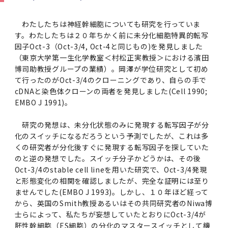
学
援制度
建物沿革
キャンパスマップ
運営組織トップ
広報誌・刊行物
アドミッション・ポリシー
大学院入学案内トップ
聴講生・科目等履修生および大学院研究生募集
令和8年度（2026年度）総合知と癒しの次世代
令和8年度（2026年度）トップレベルAI研究の
ポリシー
歯学部（歯学科･口腔保健学科）
歯科（歯系診療部門）
外部資金
大学基金
わたしたちは神経幹細胞についても研究を行っていま
教育について
フロントランナー育成プログラム Science
ための共創型エキスパート人材育成プログラム
CS（クリニシャン・サイエンティスト）養成支
授業・カリキュラム
す。わたしたちは２０年ちかく前に未分化細胞特異的転写
Tokyo Post-SPRING(医歯学系)春募集につい
対象学生（Science Tokyo BOOST（医歯学
援制度トップ
因子Oct-3（Oct-3/4, Oct-4と同じもの)を発見しました
歴代校長及び学長
大学組織一覧
広報誌・刊行物トップ
大学の計画と評価
入試制度
募集要項
聴講生・科目等履修生および大学院研究生募集
入学に関するお問い合わせ窓口
ポリシートップ
医学部（医学科･保健衛生学科）
教養部
外部資金トップ
研究手続き
受験生
在学生
卒業生
て
系）生）の募集について
（東京大学第一生化学教室＜村松正実教授＞における濱田
研究について
トップ
授業・カリキュラムトップ
入学料・授業料・奨学金
企業・研究者・一般の方
博司助教授グループの業績）。岡澤が学位研究として初め
令和８年度（2026年度）CS（クリニシャン・
学生歌
学長・役員
大学紹介動画
大学の計画と評価トップ
入試制度トップ
募集要項トップ
四大学連合
学部などについて
WEB出願
医学部（医学科･保健衛生学科）
医学部（医学科･保健衛生学科）トップ
歯学部（歯学科･口腔保健学科）
教養部トップ
大学院医歯学総合研究科
研究費獲得支援
研究手続きトップ
研究活動
て行ったのがOct-3/4のクローニングであり、自らの手で
病院をご利用の方
令和7年度（2025年度）「総合知と癒しの次世
令和7年度トップレベルAI研究のための共創型
サイエンティスト）養成支援制度の募集につい
医療について
医学部
四大学連合･複合領域コース
入学料・授業料・奨学金トップ
留学情報
cDNAと染色体クローンの両者を発見しました(Cell 1990;
代フロントランナー育成プログラム Science
エキスパート人材育成プログラム対象学生（医
て
EMBO J 1991)。
大学紹介動画トップ
ブランド
副学長
大学概要（冊子）
大学評価の制度について
四大学連合トップ
学部入試の変更点（予告）
学部などについてトップ
医歯学総合研究科
情報公開・個人情報
学生生活などについて
アドミッション・ポリシー
歯学部（歯学科･口腔保健学科）
医学科
歯学部（歯学科･口腔保健学科）トップ
大学院医歯学総合研究科
公開講座・公開シンポジウム・講演会等のお知
大学院医歯学総合研究科トップ
大学院保健衛生学研究科
産学官連携
倫理審査申請システム
研究活動トップ
研究組織
Tokyo SPRING(医歯学系)」対象学生の春募集
歯学系-BOOST生）の募集について
アクセス
学内サイト
EN
東京医科歯科大学の誓い
歯学部
教育要項（学部シラバス）
授業料・入学料・検定料
学生生活サポート
らせ
について
研究の発想は、未分化状態のみに発現する転写因子が分
Call for Applications for the Clinician
大学紹介動画
大学評価の制度についてトップ
理事･監事
統合報告書
1-1．第４期中期目標・中期計画等について【6
四大学連合憲章等
情報公開・個人情報トップ
入試データ
ILA国府台
学生生活などについてトップ
保健衛生学研究科
東京医科歯科大学ＳＤＧｓ推進宣言
イベント
過去の試験問題・入試データ
大学院医歯学総合研究科
保健衛生学科 【看護学専攻】
歯学科
大学院医歯学総合研究科トップ
大学院保健衛生学研究科
修士課程 医歯理工保健学専攻
大学院保健衛生学研究科トップ
化のスイッチになるだろうという予測でしたが、これは多
寄附講座・寄附部門一覧
e-Rad 府省共通研究開発管理システム(外部サ
利益相反申告システム(学外利用時VPN必要)
研究情報データベース
研究組織トップ
取り組み・規制
令和６年度（2024年度）TMDUトップレベル
Scientist (CS) Training Support Program
世界大学ランキング
年間】
生体材料工学研究所
授業料・入学料・検定料トップ
くの研究者が分化後すぐに発現する転写因子を探していた
履修要項（大学院シラバス）
入学料・授業料免除・徴収猶予について
学生生活サポートトップ
各種支援制度
ILA国府台担当教員一覧
イト)
Call for Applications to Science Tokyo
AI研究のための共創型エキスパート人材育成プ
for Academic Year 2026
のと逆の発想でした。スイッチ分子かどうかは、その後
(Admission & Tuition
キャンパスライフ編
概説
四大学連合憲章等トップ
Post-SPRING（MD）Program for the 2026
ログラム 対象学生（TMDU-BOOST生）の募
役員会
広報誌
複合領域コース(四大学共通)
情報公開制度
これまでの学部入試変更点
医学部
授業料・入学料・検定料
イベントトップ
FAQ
男性職員の育児休業等取得推進宣言
資料請求
TOEFL-ITP試験結果（スコアレポート）の返
大学院保健衛生学研究科
保健衛生学科 【検査技術学専攻】
口腔保健学科【口腔保健衛生学専攻】
修士課程 医歯理工保健学専攻
大学院保健衛生学研究科トップ
修士課程 医歯理工保健学専攻トップ
修士課程 医歯理工保健学専攻【医療管理政策
研究科長挨拶
ジョイントリサーチ講座・ジョイントリサーチ
臨床研究審査委員会申請システム
機関リポジトリ
若手研究者支援センター（YISC）
取り組み・規制トップ
事務部
Oct-3/4のstable cell lineを用いた研究で、Oct-3/4発現
Exemption/Deferment)
1-1．第４期中期目標・中期計画等について【6
Academic Year by Eligible Students
集について
1-2.年度計画・年度評価等について【第1期～
却について
難治疾患研究所
授業料・入学料・検定料
保健衛生学研究科科目等履修生について
アルバイトについて
就職・キャリア支援
学（MMA）コース】
部門一覧
科研費電子申請システム(外部サイト)
と形態変化の相関を確認しましたが、完全な証明には至り
年間】トップ
(*Spring admission)
第3期】
留学制度編
広報誌トップ
１．国立大学法人評価
四大学連合憲章
複合領域コース(四大学共通)トップ
ませんでした(EMBO J 1993)。しかし、１０年ほど経って
経営協議会
大学案内 【受験生向け】（冊子）
複合領域コース（東京医科歯科大学）
個人情報保護制度
歯学部
奨学金について
オープンキャンパス
医歯学総合研究科博士課程 国際連携専攻（ジ
ダイバーシティ
合格発表
口腔保健学科【口腔保健工学専攻】
修士課程 医歯理工保健学専攻【医療管理政策
博士課程看護先進科学専攻
概要
概要
実験計画書のWeb申請システム(学外利用時
研究テーマ検索
重点研究領域
研究不正の防止
事務部トップ
入学料・授業料免除・徴収猶予について
奨学金について
から、英国のSmith教授あるいはその共同研究者のNiwa博
ョイント・ディグリープログラム：JDP）
大学院入学希望者向け入試説明会
大学院研究生
入学料・授業料免除・徴収猶予について
アパート等の紹介
就職・キャリア支援トップ
学（MMA）コース】
サークル・学園祭
修士課程 医歯理工保健学専攻 グローバルヘル
生体材料工学研究所
研究助成金
VPN必要)
(Admission & Tuition
士らによって、私たちが妄想していたとおりにOct-3/4が
第１期 中期目標・中期計画等について
1-2.年度計画・年度評価等について【第1期～
Call for Applications to Science Tokyo
2．認証評価
(Admission & Tuition
スリーダー養成 (MPH) コース
多職種連携教育編
広報誌「Bloom! 医科歯科大」
２．大学認証評価
「大学院学生の教育研究交流」に関する協定書
複合領域コースについて
教育研究評議会
写真で綴る 東京医科歯科大学
三大学連合（外部サイト）
統合報告書
ダイバーシティトップ
生体材料工学研究所
入学料・授業料の免除・徴収猶予について
医学部医学科サマープログラム
コンプライアンス・ハラスメント
試験問題及び解答例等の公表
博士課程共同災害看護学専攻
分野構成
組織
research map
統合研究機構・統合イノベーション推進機構
研究不正等の公表について
各種お問い合わせ先(事務部)
Exemption/Deferment)トップ
胚性幹細胞（ES細胞）の分化のマスタースイッチとして機