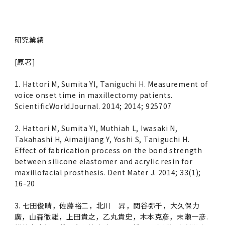
研究業績
[原著]
1. Hattori M, Sumita YI, Taniguchi H. Measurement of
voice onset time in maxillectomy patients.
ScientificWorldJournal. 2014; 2014; 925707
2. Hattori M, Sumita YI, Muthiah L, Iwasaki N,
Takahashi H, Aimaijiang Y, Yoshi S, Taniguchi H.
Effect of fabrication process on the bond strength
between silicone elastomer and acrylic resin for
maxillofacial prosthesis. Dent Mater J. 2014; 33(1);
16-20
3. 七田俊晴，佐藤裕二，北川 昇，関谷弥千，大久保力
廣，山森徹雄，上田貴之，乙丸貴史，木本克彦，末瀬一彦.