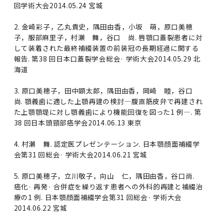
回学術大会2014.05.24 宮城
2. 金崎彩子，乙丸貴史，隅田由香，小坂 萌，原口美穂
子，服部麻里子，村瀬 舞，谷口 尚. 唇顎口蓋裂患者に対
して装着された最終補綴装置の前装冠の長期経過に関する
報告. 第38 回日本口蓋裂学会総会· 学術大会2014.05.29 北
海道
3. 原口美穂子，田中顕太郎，隅田由香，岡崎 睦，谷口
尚. 顎義歯に適した上顎再建の検討―腹直筋皮弁で再建され
た上顎顎堤に対し顎義歯により機能回復を図った1 例―. 第
38 回日本頭頸部癌学会2014.06.13 東京
4. 村瀬 舞. 認定医プレゼンテーション. 日本顎顔面補綴学
会第31 回総会· 学術大会2014.06.21 宮城
5. 原口美穂子，立川敬子，向山 仁，隅田由香，谷口尚.
癌化· 再発· 合併症を繰り返す患者への外科的再建と補綴治
療の1 例. 日本顎顔面補綴学会第31 回総会· 学術大会
2014.06.22 宮城