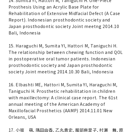
14. Sumita YI, Hattori M, Taniguchi H. One-Piece
Prosthesis Using an Acrylic Base Plate for
Rehabilitation of Extensive Midfacial Defect (A Case
Report). Indonesian prosthodontic society and
Japan prosthodontic society Joint meetng 2014.10
Bali, Indonesia
15. Haraguchi M, Sumita YI, Hattori M, Taniguchi H.
The relationship between chewing function and QOL
in postoperative oral tumor patients. Indonesian
prosthodontic society and Japan prosthodontic
society Joint meeting 2014.10.30 Bali, Indonesia
16. Elbashti ME, Hattori M, Sumita YI, Haraguchi M,
Taniguchi H. Prosthetic rehabilitation in children
with maxillectomy: A clinical case report. The 61st
annual meeting of the American Academy of
Maxillofacial Prosthetics (AAMP) 2014.11.01 New
Orleans, USA
17. 小坂 萌, 隅田由香, 乙丸貴史, 服部麻里子, 村瀬 舞, 原