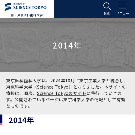
旧・東京医科歯科大学
大学案内
2014年
大学案内トップ
入学案内
学長メッセージ
入学案内トップ
学生生活
基本理念・沿革
大学案内
学生生活トップ
教育研究組織等
東京医科歯科大学は、2024年10月に東京工業大学と統合し、
東京科学大学（Science Tokyo）となりました。本サイトの
情報は、順次、
Science Tokyoのサイト
に移行していきま
基本理念・沿革トップ
東京医科歯科大学の特色
学部受験生向け「大学案内」（冊子）
Science Tokyo SPRING (医歯学系)
教育研究組織等トップ
大学病院
す。公開されているページは東京科学大学の情報として有効
なものです。
理念
東京医科歯科大学の特色トップ
アクセス
学部入学案内
Science Tokyo SPRING (医歯学系) トップ
Science Tokyo BOOST (医歯学系)
教育理念
大学病院トップ
研究・連携
2014年
沿革
学問と教育の聖地 湯島に建つ東京医科歯科大
アクセストップ
運営組織
学部入学案内トップ
大学院入学案内
今後の博士学生向け支援制度について
Science Tokyo BOOST (医歯学系)トップ
CS（クリニシャン・サイエンティスト）養成支
教育理念トップ
医学部（医学科･保健衛生学科）
医科（医系診療部門）
研究・連携トップ
国際交流