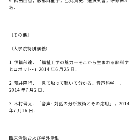
9. 隅田由香，服部麻里子，乙丸貴史．選択実習，研修医5
名．
2011年度
［その他］
（大学院特別講義）
1. 伊福部達．「福祉工学の魅力—そこから生まれる脳科学
とロボット-」2014 年6 月25 日．
2. 荒井隆行．「見て触って聴いて分かる、音声科学」，
2014 年7 月2 日．
3. 木村晋太．「音声· 対話の分析技術とその応用」，2014
年7 月16 日．
臨床活動および学外活動