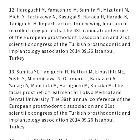
12. Haraguchi M, Yamashiro M, Sumita YI, Mizutani M,
Michi Y, Tachikawa N, Kasugai S, Harada H, Harada K,
Taniguchi H. Impact factors for chewing function in
maxillectomy patients. The 38th annual conference
of the European prosthodontic association and 21st
scientific congress of the Turkish prosthodontic and
implantology association 2014.09.26 Istanbul,
Turkey
13. Sumita YI, Taniguchi H, Hattori M, Elbasthti ME,
Yoshi S, Minamisawa N, Otomaru T, Kanazaki A,
Yanagi A, Moustafa M, Haraguchi M, Kosaka M. The
facial prosthetic treatment at Tokyo Medical and
Dental University. The 38th annual conference of the
European prosthodontic association and 21st
scientific congress of the Turkish prosthodontic and
implantology association 2014.09.26 Istanbul,
Turkey