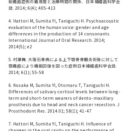
総義歯症例の難易度と治療時間の関係．日本補綴歯科学会
誌. 2014; 6(4); 405-413
4. Hattori M, Sumita YI, Taniguchi H. Psychoacoustic
evaluation of the human voice: gender and age
differences in the production of 14 consonants
International Journal of Oral Research. 2014;
2014(5); e2
5. 村瀬舞. 大理石骨病による上下顎骨骨髄炎術後に対して
顎義歯により機能回復を図った症例日本補綴歯科学会誌.
2014; 6(1); 55-58
6. Kosaka M, Sumita YI, Otomaru T, Taniguchi H.
Differences of salivary cortisol levels between long-
term and short-term wearers of dento-maxillary
prosthesis due to head and neck cancer resection. J
Prosthodont Res. 2014.01; 58(1); 41-47
7. Hattori M, Sumita YI, Taniguchi H. Influence of
changes in the oral cavity on the performance of