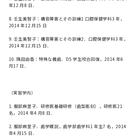
女性の活躍推進に向けた取り組み
（旧TMDU卓越大学院生制度）対象学生（秋入
2023年（49.5MB）
セミナー・特別講義トップ
設置計画履行状況報告書
年12 月8 日．
歯学部在学生
学生相談支援室
就職支援ガイド
統合イノベーション機構
統合国際機構
学対象）の募集について
令和６年度（２０２４年度）東京医科歯科大学
大学統合時の教育・学生生活について（受験生
研究大学強化促進事業に関する情報・評価
動物実験等に関する情報
2023年（PDF：4.5MB）
次世代認定マーク「くるみん」を取得しました
8. 壬生美智子：構音障害とその訓練1 口腔保健学科3 年，
「研究者早期育成コース」採用決定通知書授与
2022年（38.1 MB）
2026年度
向け）
大学院在学生
障害を理由とする差別の解消の推進に関する対
外国人留学生の就職情報について
統合イノベーション機構トップ
若手研究者支援センター（統合研究機構）
統合情報機構（図書館部門・ITセキュリティ部
（基準適合一般事業主認定）
2014 年12 月15 日
Call for Applications to TMDU-SPRING
式を行いました。
Regarding education and student life after
応要領
門）
企業等からの資金提供状況の公表
2022年（PDF：53.8 MB）
Program (formerly the TMDU WISE
the integration（For prospective
2021年（PDF：71.9 MB）
2025年度
9. 壬生美智子：構音障害とその訓練2．口腔保健学科3 年，
附属学校在学生
就職活動体験談について
医療ビッグデータによるトータル・ヘルスケア
研究基盤クラスター（統合研究機構）
Program) for the 2024 Academic Year
students）
2014 年12 月15 日．
令和５年度（２０２３年度）東京医科歯科大学
バリアフリーマップ
イノベーション創出の基盤構築プロジェクト
統合情報機構（図書館部門・ITセキュリティ部
学生支援・保健管理機構
女性活躍推進法による一般事業主行動計画
2021年（PDF：4.5 MB）
「研究者早期育成コース及び研究者養成コー
2020年 （PDF：67.8MB）
2023年度
門）トップ
OB・OG情報について
研究基盤クラスター（統合研究機構）トップ
先端医歯工学創成クラスター（統合研究機構）
10. 隅田由香：特殊な義歯．D5 学生咬合回復，2014 年6
令和6年度（2024年度）東京医科歯科大学
ス」採用決定通知書授与式を行いました。
大学統合時の教育・学生生活について（在学生
困りごと対策貸出グッズ
月17 日．
オープンイノベーションセンター
学生支援・保健管理機構トップ
環境安全管理室
「TMDU-SPRING」対象学生の募集について
次世代育成支援対策推進法による一般事業主行
向け）
2020年 （PDF：4.6MB）
2019年 （PDF：71.7MB）
2024年度
ITヘルプデスク（学内専用サイト）
（※春入学対象）について
動計画
Regarding education and student life after
内定取り消しについて
リサーチコアセンター
先端医歯工学創成クラスター（統合研究機構）
統合研究機構から他部局へ異動したセンター
令和４年度（２０２２年度）東京医科歯科大学
the integration (For current students)
ヘルスサイエンスR&Dセンター
トップ
保健管理センター
環境安全管理室トップ
広報部
「研究者早期育成コース及び研究者養成コー
2019年 （PDF：5.2MB）
2018年 （PDF：83.3MB）
2022年度
ITセキュリティ部門（学内専用サイト）
Call for Application to TMDU WISE
ス」採用決定通知書授与式を行いました。
（実習学内）
女性の活躍推進に向けた取り組み
進路届の提出について
実験動物センター
統合研究機構から他部局へ異動したセンタート
Programs (II) for the 2023 Academic Year
教学IR関連公開情報
再生医療研究センター
ップ
湯島学生支援センター
環境報告書
2018年 （PDF：18.7MB）
1. 服部麻里子．研修医基礎研修（歯型彫刻），研修医21
by Eligible Students (*Autumn admission)
2017年 （PDF：75.1MB）
2021年度
図書館部門
令和３年度（２０２１年度）東京医科歯科大学
目標とする教員の適正な年齢構成
その他 就職関連情報（推薦書等）
生命倫理研究センター
名，2014 年4 月8 日．
「卓越大学院生制度（Ⅰ）」採用決定通知書授
教学IR関連公開情報トップ
再生医療研究センター（微生物安全性グルー
低侵襲医療センター（旧：低侵襲医歯学研究セ
湯島学生支援センタートップ
2017年 （PDF：7.2MB）
令和５年度（２０２３年度）東京医科歯科大学
与式を行いました。
2016年 （PDF：73.0MB）
2020年度
プ）
ンター）
図書館部門トップ
デジタル変革推進事務室
2. 服部麻里子．歯学概説，歯学部歯学科1 年生7 名，2014
キャンパスマスタープラン2016
疾患バイオリソースセンター
「卓越大学院生制度（Ⅱ）」対象学生（秋入学
年4 月15 日．
卒業生進路アンケート
学生相談支援室