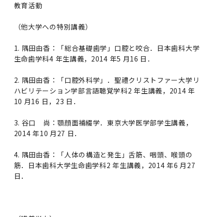
学
援制度
教育活動
建物沿革
キャンパスマップ
運営組織トップ
広報誌・刊行物
アドミッション・ポリシー
大学院入学案内トップ
聴講生・科目等履修生および大学院研究生募集
令和8年度（2026年度）総合知と癒しの次世代
令和8年度（2026年度）トップレベルAI研究の
ポリシー
歯学部（歯学科･口腔保健学科）
歯科（歯系診療部門）
外部資金
大学基金
（他大学への特別講義）
教育について
フロントランナー育成プログラム Science
ための共創型エキスパート人材育成プログラム
CS（クリニシャン・サイエンティスト）養成支
授業・カリキュラム
Tokyo Post-SPRING(医歯学系)春募集につい
対象学生（Science Tokyo BOOST（医歯学
援制度トップ
歴代校長及び学長
大学組織一覧
広報誌・刊行物トップ
大学の計画と評価
入試制度
募集要項
聴講生・科目等履修生および大学院研究生募集
入学に関するお問い合わせ窓口
ポリシートップ
医学部（医学科･保健衛生学科）
教養部
外部資金トップ
研究手続き
1. 隅田由香：「総合基礎歯学」口腔と咬合．日本歯科大学
受験生
在学生
卒業生
て
系）生）の募集について
研究について
トップ
授業・カリキュラムトップ
入学料・授業料・奨学金
生命歯学科4 年生講義，2014 年5 月16 日．
企業・研究者・一般の方
令和８年度（2026年度）CS（クリニシャン・
学生歌
学長・役員
大学紹介動画
大学の計画と評価トップ
入試制度トップ
募集要項トップ
四大学連合
学部などについて
WEB出願
医学部（医学科･保健衛生学科）
医学部（医学科･保健衛生学科）トップ
歯学部（歯学科･口腔保健学科）
教養部トップ
大学院医歯学総合研究科
研究費獲得支援
研究手続きトップ
研究活動
病院をご利用の方
2. 隅田由香：「口腔外科学」．聖禮クリストファー大学リ
令和7年度（2025年度）「総合知と癒しの次世
令和7年度トップレベルAI研究のための共創型
サイエンティスト）養成支援制度の募集につい
医療について
医学部
四大学連合･複合領域コース
入学料・授業料・奨学金トップ
留学情報
ハビリテーション学部言語聴覚学科2 年生講義，2014 年
代フロントランナー育成プログラム Science
エキスパート人材育成プログラム対象学生（医
て
大学紹介動画トップ
ブランド
副学長
大学概要（冊子）
大学評価の制度について
四大学連合トップ
学部入試の変更点（予告）
学部などについてトップ
医歯学総合研究科
情報公開・個人情報
学生生活などについて
アドミッション・ポリシー
歯学部（歯学科･口腔保健学科）
医学科
歯学部（歯学科･口腔保健学科）トップ
10 月16 日，23 日．
大学院医歯学総合研究科
公開講座・公開シンポジウム・講演会等のお知
大学院医歯学総合研究科トップ
大学院保健衛生学研究科
産学官連携
倫理審査申請システム
研究活動トップ
研究組織
Tokyo SPRING(医歯学系)」対象学生の春募集
歯学系-BOOST生）の募集について
アクセス
学内サイト
EN
東京医科歯科大学の誓い
歯学部
教育要項（学部シラバス）
授業料・入学料・検定料
学生生活サポート
らせ
について
Call for Applications for the Clinician
3. 谷口 尚：顎顔面補綴学．東京大学医学部学生講義，
大学紹介動画
大学評価の制度についてトップ
理事･監事
統合報告書
1-1．第４期中期目標・中期計画等について【6
四大学連合憲章等
情報公開・個人情報トップ
入試データ
ILA国府台
学生生活などについてトップ
保健衛生学研究科
東京医科歯科大学ＳＤＧｓ推進宣言
イベント
過去の試験問題・入試データ
大学院医歯学総合研究科
保健衛生学科 【看護学専攻】
歯学科
大学院医歯学総合研究科トップ
大学院保健衛生学研究科
修士課程 医歯理工保健学専攻
大学院保健衛生学研究科トップ
寄附講座・寄附部門一覧
e-Rad 府省共通研究開発管理システム(外部サ
利益相反申告システム(学外利用時VPN必要)
研究情報データベース
研究組織トップ
取り組み・規制
令和６年度（2024年度）TMDUトップレベル
Scientist (CS) Training Support Program
2014 年10 月27 日．
世界大学ランキング
年間】
生体材料工学研究所
授業料・入学料・検定料トップ
履修要項（大学院シラバス）
入学料・授業料免除・徴収猶予について
学生生活サポートトップ
各種支援制度
ILA国府台担当教員一覧
イト)
Call for Applications to Science Tokyo
AI研究のための共創型エキスパート人材育成プ
for Academic Year 2026
(Admission & Tuition
4. 隅田由香：「人体の構造と発生」舌筋、咽頭、喉頭の
キャンパスライフ編
概説
四大学連合憲章等トップ
Post-SPRING（MD）Program for the 2026
ログラム 対象学生（TMDU-BOOST生）の募
役員会
広報誌
複合領域コース(四大学共通)
情報公開制度
これまでの学部入試変更点
医学部
授業料・入学料・検定料
イベントトップ
FAQ
男性職員の育児休業等取得推進宣言
資料請求
TOEFL-ITP試験結果（スコアレポート）の返
大学院保健衛生学研究科
保健衛生学科 【検査技術学専攻】
口腔保健学科【口腔保健衛生学専攻】
修士課程 医歯理工保健学専攻
大学院保健衛生学研究科トップ
修士課程 医歯理工保健学専攻トップ
修士課程 医歯理工保健学専攻【医療管理政策
研究科長挨拶
ジョイントリサーチ講座・ジョイントリサーチ
臨床研究審査委員会申請システム
機関リポジトリ
若手研究者支援センター（YISC）
取り組み・規制トップ
事務部
Exemption/Deferment)
筋．日本歯科大学生命歯学科2 年生講義，2014 年6 月27
1-1．第４期中期目標・中期計画等について【6
Academic Year by Eligible Students
集について
1-2.年度計画・年度評価等について【第1期～
却について
難治疾患研究所
授業料・入学料・検定料
保健衛生学研究科科目等履修生について
アルバイトについて
就職・キャリア支援
学（MMA）コース】
部門一覧
科研費電子申請システム(外部サイト)
日．
年間】トップ
(*Spring admission)
第3期】
留学制度編
広報誌トップ
１．国立大学法人評価
四大学連合憲章
複合領域コース(四大学共通)トップ
経営協議会
大学案内 【受験生向け】（冊子）
複合領域コース（東京医科歯科大学）
個人情報保護制度
歯学部
奨学金について
オープンキャンパス
医歯学総合研究科博士課程 国際連携専攻（ジ
ダイバーシティ
合格発表
口腔保健学科【口腔保健工学専攻】
修士課程 医歯理工保健学専攻【医療管理政策
博士課程看護先進科学専攻
概要
概要
実験計画書のWeb申請システム(学外利用時
研究テーマ検索
重点研究領域
研究不正の防止
事務部トップ
入学料・授業料免除・徴収猶予について
奨学金について
ョイント・ディグリープログラム：JDP）
大学院入学希望者向け入試説明会
大学院研究生
入学料・授業料免除・徴収猶予について
アパート等の紹介
就職・キャリア支援トップ
学（MMA）コース】
サークル・学園祭
修士課程 医歯理工保健学専攻 グローバルヘル
生体材料工学研究所
研究助成金
VPN必要)
(Admission & Tuition
第１期 中期目標・中期計画等について
1-2.年度計画・年度評価等について【第1期～
Call for Applications to Science Tokyo
2．認証評価
(Admission & Tuition
スリーダー養成 (MPH) コース
多職種連携教育編
広報誌「Bloom! 医科歯科大」
２．大学認証評価
「大学院学生の教育研究交流」に関する協定書
複合領域コースについて
教育研究評議会
写真で綴る 東京医科歯科大学
三大学連合（外部サイト）
統合報告書
ダイバーシティトップ
生体材料工学研究所
入学料・授業料の免除・徴収猶予について
医学部医学科サマープログラム
コンプライアンス・ハラスメント
試験問題及び解答例等の公表
博士課程共同災害看護学専攻
分野構成
組織
research map
統合研究機構・統合イノベーション推進機構
研究不正等の公表について
各種お問い合わせ先(事務部)
Exemption/Deferment)トップ