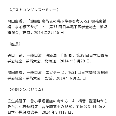
（ポストコングレスセミナー）
隅田由香．「頭頸部癌術後の嚥下障害を考える」顎義歯補
綴による嚥下サポート．第37 回日本嚥下医学会総会· 学術
講演会，東京，2014 年2 月15 日．
（座長）
谷口 尚．一般口演 治療法· 手術法I．第38 回日本口蓋裂
学会総会· 学術大会，北海道，2014 年5 月29 日．
隅田由香．一般口演 エピテーゼ．第31 回日本顎顔面補綴
学会総会· 学術大会，宮城，2014 年6 月21 日．
（公開シンポジウム）
壬生美智子．舌小帯短縮症の考え方 4．構音· 舌運動から
みた舌小帯短縮症 言語聴覚士の見解，主催公益社団法人
日本小児保険協会，2014 年8 月17 日．