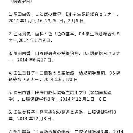
第3期】トップ
SPRING（MD）Program for the 2025
Exemption/Deferment)
奨学金についてトップ
（講義学内）
日本学生支援機構
学費・入学金・奨学金について
大学院保健衛生学研究科
学生保険制度について
企業・官公庁・医療機関の皆様へ
サークル・学園祭トップ
博士課程 医歯学専攻
施設利用
難治疾患研究所
AMED研究費の年間公募スケジュール(学内専
倫理審査手続きについて
Academic Year by Eligible Students
第２期 中期目標・中期計画等について
3．自己点検・評価
博士課程 医歯学専攻
用)
学長×医学部学生懇談
英語版広報誌「TMDU ANNUAL NEWS」
写真で綴る 東京医科歯科大学トップ
３．自己点検・評価
「大学院学生の教育研究交流」に関する実施細
各複合領域コースの概要
学長選考・監察会議
クラウドファンディング実施プロジェクト一覧
医療管理政策学（MMA）コース（東京医科歯科
法定公開情報
東京医科歯科大学ダイバーシティ＆インクルー
コンプライアンス・ハラスメントトップ
難治疾患研究所
アルバイトについて
歯学部サマープログラム
医歯学総合研究科修士課程履修要項（シラバ
教育研究分野組織、指導教員研究内容
1. 隅田由香：ことばの世界．D4 学生課題総合セミナー，
(*Autumn admission)
プレスリリース
オープンイノベーションセンター
剽窃チェックツール(学内専用)
【2026年4月入学者】入学料免除・徴収猶予申
（第１期中期目標期間中）年度計画、年度評価
奨学金について
日本学生支援機構
目
大学）
ジョン推進宣言等
学費・入学金・奨学金についてトップ
大学院医歯学総合研究科生体検査科学講座
2014 年1 月9, 16, 23, 30 日，2 月6 日.
国民年金について
在学生向け
お茶の水祭
施設利用トップ
博士課程 生命理工医療科学専攻
ス）
ボランティア
高等研究院
各種実験手続き例(学内専用)
請について（Admission Fee
等について
第３期中期目標・中期計画等について
4．指定国立大学法人構想に関する進捗状況に
博士課程 医歯学専攻トップ
博士課程 国際連携専攻（ジョイント・ディグリ
GAPファンド等の公募
Exemption&Admission Fee Deferment）
学長×歯学部学生懇談
学内向け広報誌「TMDUニュース」
第1回『学びの地』
編入学制度について（複数学士号）
統計データ
ハラスメントへの対応について
国際交流サイト
学生寮について
オンライン個別進学相談
教育研究分野組織、指導教員研究内容トップ
履修要項（大学院シラバス）保健衛生学研究科
令和７年度（２０２５年度）総合知と癒しの次
青い鳥広場(学内専用)
各種センター
安全保障輸出管理(学内専用)
2. 乙丸貴史：歯科と色「色の基本」D4 学生課題総合セミ
ついて
財団法人・地方公共団体等奨学金
ー・プログラム：JDP）
「複合領域コース｣｢編入学｣及び｢複数学士号｣
東京医科歯科大学ダイバーシティ＆インクルー
ダイバーシティ・インクルージョン室
奨学金について
研究テーマ検索システム
在学生向けトップ
学生相談窓口
新型コロナウイルス感染症に伴うお知らせ
保健管理センター
情報システム
大学病院
世代フロントランナー育成プログラム（医歯学
研究に必要な講習会等
ナー,2014 年1 月9 日．
（第２期中期目標期間中）年度計画・年度評価
に関する協定書
ジョン推進宣言等トップ
概要
系）「Science Tokyo SPRING (医歯学系)」
「修学支援に対する相談窓口」を設置しまし
東京医科歯科大学の歴史
医歯大ひろば
第2回『教育 講義・実習の軌跡』
土地・建物及び所在地／関係施設位置図
公益通報について
研究情報サイト
アパート等の紹介
地域特別枠推薦選抜説明会
看護先進科学専攻
５大学災害看護コンソーシアム履修の手引き
等について
高等研究院
利益相反
関連リンク先
2025年度国立大学臨床検査学系博士後期課程
博士課程 生命理工医療科学専攻
（旧TMDU卓越大学院生制度）対象学生（秋入
3. 隅田由香：口蓋裂患者の補綴治療．D5 課題総合セミナ
た。
わくわく保育園（学内保育施設）
入学料・授業料の免除・徴収猶予について
お問い合わせ
学校推薦・求人情報について
ピアサポーター
卒業後の進路及び卒業者数
学生・女性支援センター
台風等の自然災害や交通機関運休による休講措
大学病院トップ
スポーツサイエンス機構
ES細胞/iPS細胞を使用する実験(学内専用)
優秀賞募集について
ー，2014 年6 月17 日．
学対象）の募集について
「複合領域コース」の履修者に係る「編入学」
東京医科歯科大学ダイバーシティ＆インクルー
分野構成
置（湯島地区）Class Cancellation Measures
第3回『知と癒しの匠の創造者たち』
東京医科歯科大学規則集
研究テーマ検索システム
学生保険制度について
入試説明会
統合教育機構学務企画課
（第３期中期目標期間中）年度計画・年度評価
臨床研究法における臨床研究の利益相反管理に
及び「複数学士号」に関する実施細目
ジョン推進宣言／基本方針／アクション・プラ
博士課程 生命理工医療科学専攻トップ
due to Natural Disasters, such as
履修要項（大学院シラバス）
高等教育の修学支援制度
障がいのある学生のサポートについて
学内就職支援イベント
証明書関係
わくわく保育園
医科（医系診療部門）
M&Dデータ科学センター
等について
各種委員会関係(学内専用)
ついて
4. 壬生美智子：口蓋裂の言語治療—幼児期学童期．D5 課
ン
Typhoons, and Transportation
Call for Applications to Science Tokyo
医歯学総合研究科博士課程医歯学系専攻履修要
題統合セミナー，2014 年6 月20 日
その他の情報公開
卒業後の進路データ
キャンパス見学 ※現在は受け付けておりませ
設置計画履行状況報告書
Cancellation (for the Yushima area)
SPRING（MD）Program for the 2024
項（シラバス）
概要
年報
ん
証明書関係トップ
学外就職支援イベント
障がいのある学生サポート
フィットネスルーム・売店
歯科（歯系診療部門）
統合教育機構
特定認定再生医療等委員会
特定認定再生医療等委員会
Academic Year by Eligible Students
女性活躍推進法による一般事業主行動計画
5. 隅田由香：臨床口腔保健衛生応用学II（顎顔面補綴
研究不正の防止
サークル紹介
(*Autumn admission)
年報
学），口腔保健学科3 年，2014 年12 月1 日，8 日．
新入学の大学院生へ To New Graduate
分野構成
年報トップ
統合教育機構学務企画課
ILA国府台 公開講座等のお知らせ
教養部在学生
障がいのある学生サポートトップ
インターンシップ
文部科学省からのお知らせ
国立美術館キャンパスメンバーズ
統合教育機構トップ
統合研究機構・統合イノベーション機構
ヒトES細胞倫理審査委員会
Students
次世代育成支援対策推進法による一般事業主行
6. 壬生美智子：発音機能の発達と遅滞．口腔保健学科3
会計監査人候補者の決定について
大学祭
令和６年度（２０２４年度）総合知と癒しの次
年報トップ
動計画
年，2014 年12 月8 日．
医歯学総合研究科博士課程生命理工学系専攻履
2024年（25.7MB）
セミナー・特別講義
キャンパス紹介
医学部在学生
修学上の支援について
就職支援サイトリンク集
世代フロントランナー育成プログラム（医歯学
令和７年度（２０２５年度）新入生向けPC購
医学・歯学分野における数理・データサイエン
統合研究機構・統合イノベーション機構トップ
オープンイノベーションセンター
利益相反に関する説明会資料(ダウンロード)(学
修要項（シラバス）
系）「Science Tokyo SPRING (医歯学系)」
入推奨仕様書
ス・AI教育開発事業
内専用)
教育等の情報
留学について
7. 壬生美智子：言語治療の概要．口腔保健学科3 年，2014
2024年（PDF：5.4MB）