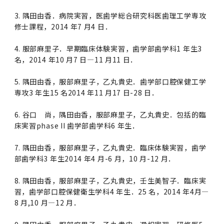
2016年 （PDF：13.5MB）
対象）の募集について
学位の申請
2015年 （PDF：83.3MB）
2019年度
脳統合機能研究センター
図書館
連絡先一覧
国立大学法人ガバナンス・コード報告書
3. 隅田由香．病院実習，医歯学総合研究科医歯理工学専攻
卒後3年大学評価アンケート
ダイバーシティ・インクルージョン室
修士課程，2014 年7 月4 日．
2015年 （PDF：2.3MB）
2014年 （PDF：21.4MB）
2018年度
核酸・ペプチド創薬治療研究センター
図書館講習会
役員会議事概要について
4. 服部麻里子．早期臨床体験実習，歯学部歯学科1 年生3
卒業時大学評価アンケート
名，2014 年10 月7 日—11 月11 日．
2013年 （PDF：6.4MB）
2017年度
アクティブラーニング教室・情報検索室
企業活動と医療機関等の透明性ガイドライン
5. 隅田由香，服部麻里子，乙丸貴史．歯学部口腔保健工学
科目評価（旧 科目別アンケート）
専攻3 年生15 名2014 年11 月17 日-28 日．
2016年度
イマキク
教学IR 業績・活動
6. 谷口 尚，隅田由香，服部麻里子，乙丸貴史．包括的臨
2015年度
情報システムポータル
床実習phase II 歯学部歯学科6 年生．
7. 隅田由香，服部麻里子，乙丸貴史．臨床体験実習，歯学
2014年度
お茶の水医学雑誌
部歯学科3 年生2014 年4 月-6 月，10 月-12 月．
8. 隅田由香，服部麻里子，乙丸貴史，壬生美智子．臨床実
2013年度
習，歯学部口腔保健衛生学科4 年生．25 名，2014 年4月—
8 月,10 月—12 月．
2012年度