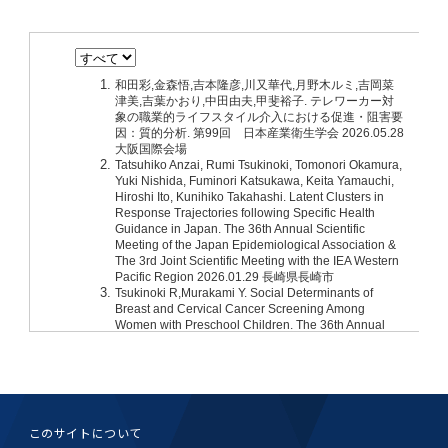
学
援制度
建物沿革
キャンパスマップ
運営組織トップ
広報誌・刊行物
アドミッション・ポリシー
大学院入学案内トップ
聴講生・科目等履修生および大学院研究生募集
令和8年度（2026年度）総合知と癒しの次世代
令和8年度（2026年度）トップレベルAI研究の
ポリシー
歯学部（歯学科･口腔保健学科）
歯科（歯系診療部門）
外部資金
大学基金
教育について
フロントランナー育成プログラム Science
ための共創型エキスパート人材育成プログラム
CS（クリニシャン・サイエンティスト）養成支
授業・カリキュラム
Tokyo Post-SPRING(医歯学系)春募集につい
対象学生（Science Tokyo BOOST（医歯学
援制度トップ
歴代校長及び学長
大学組織一覧
広報誌・刊行物トップ
大学の計画と評価
入試制度
募集要項
聴講生・科目等履修生および大学院研究生募集
入学に関するお問い合わせ窓口
ポリシートップ
医学部（医学科･保健衛生学科）
教養部
外部資金トップ
研究手続き
受験生
在学生
卒業生
て
系）生）の募集について
研究について
トップ
授業・カリキュラムトップ
入学料・授業料・奨学金
企業・研究者・一般の方
令和８年度（2026年度）CS（クリニシャン・
学生歌
学長・役員
大学紹介動画
大学の計画と評価トップ
入試制度トップ
募集要項トップ
四大学連合
学部などについて
WEB出願
医学部（医学科･保健衛生学科）
医学部（医学科･保健衛生学科）トップ
歯学部（歯学科･口腔保健学科）
教養部トップ
大学院医歯学総合研究科
研究費獲得支援
研究手続きトップ
研究活動
病院をご利用の方
令和7年度（2025年度）「総合知と癒しの次世
令和7年度トップレベルAI研究のための共創型
サイエンティスト）養成支援制度の募集につい
医療について
医学部
四大学連合･複合領域コース
入学料・授業料・奨学金トップ
留学情報
代フロントランナー育成プログラム Science
エキスパート人材育成プログラム対象学生（医
て
大学紹介動画トップ
ブランド
副学長
大学概要（冊子）
大学評価の制度について
四大学連合トップ
学部入試の変更点（予告）
学部などについてトップ
医歯学総合研究科
情報公開・個人情報
学生生活などについて
アドミッション・ポリシー
歯学部（歯学科･口腔保健学科）
医学科
歯学部（歯学科･口腔保健学科）トップ
大学院医歯学総合研究科
公開講座・公開シンポジウム・講演会等のお知
大学院医歯学総合研究科トップ
大学院保健衛生学研究科
産学官連携
倫理審査申請システム
研究活動トップ
研究組織
Tokyo SPRING(医歯学系)」対象学生の春募集
歯学系-BOOST生）の募集について
アクセス
学内サイト
EN
東京医科歯科大学の誓い
歯学部
教育要項（学部シラバス）
授業料・入学料・検定料
学生生活サポート
らせ
について
Call for Applications for the Clinician
大学紹介動画
大学評価の制度についてトップ
理事･監事
統合報告書
1-1．第４期中期目標・中期計画等について【6
四大学連合憲章等
情報公開・個人情報トップ
入試データ
ILA国府台
学生生活などについてトップ
保健衛生学研究科
東京医科歯科大学ＳＤＧｓ推進宣言
イベント
過去の試験問題・入試データ
大学院医歯学総合研究科
保健衛生学科 【看護学専攻】
歯学科
大学院医歯学総合研究科トップ
大学院保健衛生学研究科
修士課程 医歯理工保健学専攻
大学院保健衛生学研究科トップ
寄附講座・寄附部門一覧
e-Rad 府省共通研究開発管理システム(外部サ
利益相反申告システム(学外利用時VPN必要)
研究情報データベース
研究組織トップ
取り組み・規制
令和６年度（2024年度）TMDUトップレベル
Scientist (CS) Training Support Program
世界大学ランキング
年間】
生体材料工学研究所
授業料・入学料・検定料トップ
履修要項（大学院シラバス）
入学料・授業料免除・徴収猶予について
学生生活サポートトップ
各種支援制度
ILA国府台担当教員一覧
イト)
Call for Applications to Science Tokyo
AI研究のための共創型エキスパート人材育成プ
for Academic Year 2026
(Admission & Tuition
キャンパスライフ編
概説
四大学連合憲章等トップ
Post-SPRING（MD）Program for the 2026
ログラム 対象学生（TMDU-BOOST生）の募
役員会
広報誌
複合領域コース(四大学共通)
情報公開制度
これまでの学部入試変更点
医学部
授業料・入学料・検定料
イベントトップ
FAQ
男性職員の育児休業等取得推進宣言
資料請求
TOEFL-ITP試験結果（スコアレポート）の返
大学院保健衛生学研究科
保健衛生学科 【検査技術学専攻】
口腔保健学科【口腔保健衛生学専攻】
修士課程 医歯理工保健学専攻
大学院保健衛生学研究科トップ
修士課程 医歯理工保健学専攻トップ
修士課程 医歯理工保健学専攻【医療管理政策
研究科長挨拶
ジョイントリサーチ講座・ジョイントリサーチ
臨床研究審査委員会申請システム
機関リポジトリ
若手研究者支援センター（YISC）
取り組み・規制トップ
事務部
Exemption/Deferment)
1-1．第４期中期目標・中期計画等について【6
Academic Year by Eligible Students
集について
1-2.年度計画・年度評価等について【第1期～
却について
難治疾患研究所
授業料・入学料・検定料
保健衛生学研究科科目等履修生について
アルバイトについて
就職・キャリア支援
学（MMA）コース】
部門一覧
科研費電子申請システム(外部サイト)
年間】トップ
(*Spring admission)
第3期】
留学制度編
広報誌トップ
１．国立大学法人評価
四大学連合憲章
複合領域コース(四大学共通)トップ
経営協議会
大学案内 【受験生向け】（冊子）
複合領域コース（東京医科歯科大学）
個人情報保護制度
歯学部
奨学金について
オープンキャンパス
医歯学総合研究科博士課程 国際連携専攻（ジ
ダイバーシティ
合格発表
口腔保健学科【口腔保健工学専攻】
修士課程 医歯理工保健学専攻【医療管理政策
博士課程看護先進科学専攻
概要
概要
実験計画書のWeb申請システム(学外利用時
研究テーマ検索
重点研究領域
研究不正の防止
事務部トップ
入学料・授業料免除・徴収猶予について
奨学金について
ョイント・ディグリープログラム：JDP）
大学院入学希望者向け入試説明会
大学院研究生
入学料・授業料免除・徴収猶予について
アパート等の紹介
就職・キャリア支援トップ
学（MMA）コース】
サークル・学園祭
修士課程 医歯理工保健学専攻 グローバルヘル
生体材料工学研究所
研究助成金
VPN必要)
(Admission & Tuition
第１期 中期目標・中期計画等について
1-2.年度計画・年度評価等について【第1期～
Call for Applications to Science Tokyo
2．認証評価
(Admission & Tuition
スリーダー養成 (MPH) コース
多職種連携教育編
広報誌「Bloom! 医科歯科大」
２．大学認証評価
「大学院学生の教育研究交流」に関する協定書
複合領域コースについて
このサイトについて
教育研究評議会
写真で綴る 東京医科歯科大学
三大学連合（外部サイト）
統合報告書
ダイバーシティトップ
生体材料工学研究所
入学料・授業料の免除・徴収猶予について
医学部医学科サマープログラム
コンプライアンス・ハラスメント
試験問題及び解答例等の公表
博士課程共同災害看護学専攻
分野構成
組織
research map
統合研究機構・統合イノベーション推進機構
研究不正等の公表について
各種お問い合わせ先(事務部)
Exemption/Deferment)トップ