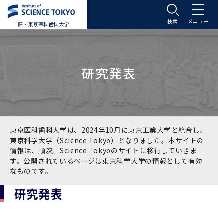
旧・東京医科歯科大学
大学案内
研究発表
大学案内トップ
入学案内
学長メッセージ
入学案内トップ
学生生活
基本理念・沿革
大学案内
学生生活トップ
教育研究組織等
東京医科歯科大学は、2024年10月に東京工業大学と統合し、
東京科学大学（Science Tokyo）となりました。本サイトの
情報は、順次、
Science Tokyoのサイト
に移行していきま
基本理念・沿革トップ
東京医科歯科大学の特色
学部受験生向け「大学案内」（冊子）
Science Tokyo SPRING (医歯学系)
教育研究組織等トップ
大学病院
す。公開されているページは東京科学大学の情報として有効
なものです。
理念
東京医科歯科大学の特色トップ
アクセス
学部入学案内
Science Tokyo SPRING (医歯学系) トップ
Science Tokyo BOOST (医歯学系)
教育理念
大学病院トップ
研究・連携
研究発表
沿革
学問と教育の聖地 湯島に建つ東京医科歯科大
アクセストップ
運営組織
学部入学案内トップ
大学院入学案内
今後の博士学生向け支援制度について
Science Tokyo BOOST (医歯学系)トップ
CS（クリニシャン・サイエンティスト）養成支
教育理念トップ
医学部（医学科･保健衛生学科）
医科（医系診療部門）
研究・連携トップ
国際交流