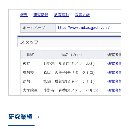
学
援制度
建物沿革
キャンパスマップ
運営組織トップ
広報誌・刊行物
アドミッション・ポリシー
大学院入学案内トップ
聴講生・科目等履修生および大学院研究生募集
令和8年度（2026年度）総合知と癒しの次世代
令和8年度（2026年度）トップレベルAI研究の
ポリシー
歯学部（歯学科･口腔保健学科）
歯科（歯系診療部門）
外部資金
大学基金
教育について
フロントランナー育成プログラム Science
ための共創型エキスパート人材育成プログラム
CS（クリニシャン・サイエンティスト）養成支
授業・カリキュラム
Tokyo Post-SPRING(医歯学系)春募集につい
対象学生（Science Tokyo BOOST（医歯学
援制度トップ
歴代校長及び学長
大学組織一覧
広報誌・刊行物トップ
大学の計画と評価
入試制度
募集要項
聴講生・科目等履修生および大学院研究生募集
入学に関するお問い合わせ窓口
ポリシートップ
医学部（医学科･保健衛生学科）
教養部
外部資金トップ
研究手続き
受験生
在学生
卒業生
て
系）生）の募集について
研究について
トップ
授業・カリキュラムトップ
入学料・授業料・奨学金
企業・研究者・一般の方
令和８年度（2026年度）CS（クリニシャン・
学生歌
学長・役員
大学紹介動画
大学の計画と評価トップ
入試制度トップ
募集要項トップ
四大学連合
学部などについて
WEB出願
医学部（医学科･保健衛生学科）
医学部（医学科･保健衛生学科）トップ
歯学部（歯学科･口腔保健学科）
教養部トップ
大学院医歯学総合研究科
研究費獲得支援
研究手続きトップ
研究活動
病院をご利用の方
令和7年度（2025年度）「総合知と癒しの次世
令和7年度トップレベルAI研究のための共創型
サイエンティスト）養成支援制度の募集につい
医療について
医学部
四大学連合･複合領域コース
入学料・授業料・奨学金トップ
留学情報
代フロントランナー育成プログラム Science
エキスパート人材育成プログラム対象学生（医
て
大学紹介動画トップ
ブランド
副学長
大学概要（冊子）
大学評価の制度について
四大学連合トップ
学部入試の変更点（予告）
学部などについてトップ
医歯学総合研究科
情報公開・個人情報
学生生活などについて
アドミッション・ポリシー
歯学部（歯学科･口腔保健学科）
医学科
歯学部（歯学科･口腔保健学科）トップ
大学院医歯学総合研究科
公開講座・公開シンポジウム・講演会等のお知
大学院医歯学総合研究科トップ
大学院保健衛生学研究科
産学官連携
倫理審査申請システム
研究活動トップ
研究組織
Tokyo SPRING(医歯学系)」対象学生の春募集
歯学系-BOOST生）の募集について
アクセス
学内サイト
EN
東京医科歯科大学の誓い
歯学部
教育要項（学部シラバス）
授業料・入学料・検定料
学生生活サポート
らせ
について
Call for Applications for the Clinician
大学紹介動画
大学評価の制度についてトップ
理事･監事
統合報告書
1-1．第４期中期目標・中期計画等について【6
四大学連合憲章等
情報公開・個人情報トップ
入試データ
ILA国府台
学生生活などについてトップ
保健衛生学研究科
東京医科歯科大学ＳＤＧｓ推進宣言
イベント
過去の試験問題・入試データ
大学院医歯学総合研究科
保健衛生学科 【看護学専攻】
歯学科
大学院医歯学総合研究科トップ
大学院保健衛生学研究科
修士課程 医歯理工保健学専攻
大学院保健衛生学研究科トップ
寄附講座・寄附部門一覧
e-Rad 府省共通研究開発管理システム(外部サ
利益相反申告システム(学外利用時VPN必要)
研究情報データベース
研究組織トップ
取り組み・規制
令和６年度（2024年度）TMDUトップレベル
Scientist (CS) Training Support Program
世界大学ランキング
年間】
生体材料工学研究所
授業料・入学料・検定料トップ
履修要項（大学院シラバス）
入学料・授業料免除・徴収猶予について
学生生活サポートトップ
各種支援制度
ILA国府台担当教員一覧
イト)
Call for Applications to Science Tokyo
AI研究のための共創型エキスパート人材育成プ
for Academic Year 2026
(Admission & Tuition
キャンパスライフ編
概説
四大学連合憲章等トップ
Post-SPRING（MD）Program for the 2026
ログラム 対象学生（TMDU-BOOST生）の募
役員会
広報誌
複合領域コース(四大学共通)
情報公開制度
これまでの学部入試変更点
医学部
授業料・入学料・検定料
イベントトップ
FAQ
男性職員の育児休業等取得推進宣言
資料請求
TOEFL-ITP試験結果（スコアレポート）の返
大学院保健衛生学研究科
保健衛生学科 【検査技術学専攻】
口腔保健学科【口腔保健衛生学専攻】
修士課程 医歯理工保健学専攻
大学院保健衛生学研究科トップ
修士課程 医歯理工保健学専攻トップ
修士課程 医歯理工保健学専攻【医療管理政策
研究科長挨拶
ジョイントリサーチ講座・ジョイントリサーチ
臨床研究審査委員会申請システム
機関リポジトリ
若手研究者支援センター（YISC）
取り組み・規制トップ
事務部
Exemption/Deferment)
1-1．第４期中期目標・中期計画等について【6
Academic Year by Eligible Students
集について
1-2.年度計画・年度評価等について【第1期～
却について
難治疾患研究所
授業料・入学料・検定料
保健衛生学研究科科目等履修生について
アルバイトについて
就職・キャリア支援
学（MMA）コース】
部門一覧
科研費電子申請システム(外部サイト)
年間】トップ
(*Spring admission)
第3期】
留学制度編
広報誌トップ
１．国立大学法人評価
四大学連合憲章
複合領域コース(四大学共通)トップ
経営協議会
大学案内 【受験生向け】（冊子）
複合領域コース（東京医科歯科大学）
個人情報保護制度
歯学部
奨学金について
オープンキャンパス
医歯学総合研究科博士課程 国際連携専攻（ジ
ダイバーシティ
合格発表
口腔保健学科【口腔保健工学専攻】
修士課程 医歯理工保健学専攻【医療管理政策
博士課程看護先進科学専攻
概要
概要
実験計画書のWeb申請システム(学外利用時
研究テーマ検索
重点研究領域
研究不正の防止
事務部トップ
入学料・授業料免除・徴収猶予について
奨学金について
研究業績
ョイント・ディグリープログラム：JDP）
大学院入学希望者向け入試説明会
大学院研究生
入学料・授業料免除・徴収猶予について
アパート等の紹介
就職・キャリア支援トップ
学（MMA）コース】
サークル・学園祭
修士課程 医歯理工保健学専攻 グローバルヘル
生体材料工学研究所
研究助成金
VPN必要)
(Admission & Tuition
第１期 中期目標・中期計画等について
1-2.年度計画・年度評価等について【第1期～
Call for Applications to Science Tokyo
2．認証評価
(Admission & Tuition
スリーダー養成 (MPH) コース
多職種連携教育編
広報誌「Bloom! 医科歯科大」
２．大学認証評価
「大学院学生の教育研究交流」に関する協定書
複合領域コースについて
教育研究評議会
写真で綴る 東京医科歯科大学
三大学連合（外部サイト）
統合報告書
ダイバーシティトップ
生体材料工学研究所
入学料・授業料の免除・徴収猶予について
医学部医学科サマープログラム
コンプライアンス・ハラスメント
試験問題及び解答例等の公表
博士課程共同災害看護学専攻
分野構成
組織
research map
統合研究機構・統合イノベーション推進機構
研究不正等の公表について
各種お問い合わせ先(事務部)
Exemption/Deferment)トップ