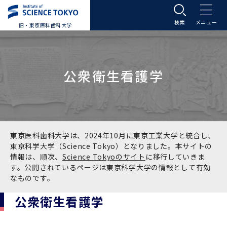
旧・東京医科歯科大学
大学案内
公衆衛生看護学
大学案内トップ
入学案内
学長メッセージ
入学案内トップ
学生生活
基本理念・沿革
大学案内
学生生活トップ
教育研究組織等
東京医科歯科大学は、2024年10月に東京工業大学と統合し、
東京科学大学（Science Tokyo）となりました。本サイトの
情報は、順次、
Science Tokyoのサイト
に移行していきま
基本理念・沿革トップ
東京医科歯科大学の特色
学部受験生向け「大学案内」（冊子）
Science Tokyo SPRING (医歯学系)
教育研究組織等トップ
大学病院
す。公開されているページは東京科学大学の情報として有効
なものです。
理念
東京医科歯科大学の特色トップ
アクセス
学部入学案内
Science Tokyo SPRING (医歯学系) トップ
Science Tokyo BOOST (医歯学系)
教育理念
大学病院トップ
研究・連携
公衆衛生看護学
沿革
学問と教育の聖地 湯島に建つ東京医科歯科大
アクセストップ
運営組織
学部入学案内トップ
大学院入学案内
今後の博士学生向け支援制度について
Science Tokyo BOOST (医歯学系)トップ
CS（クリニシャン・サイエンティスト）養成支
教育理念トップ
医学部（医学科･保健衛生学科）
医科（医系診療部門）
研究・連携トップ
国際交流