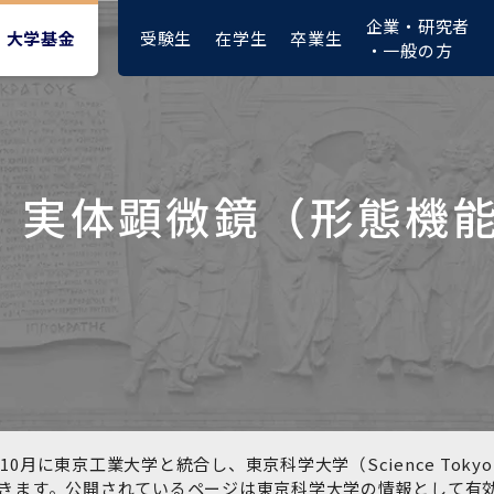
企業・研究者
受験生
在学生
卒業生
大学基金
・一般の方
実体顕微鏡（形態機
大学紹介動画
大学評価の制度について
四大学連合憲章等
東京医科歯科大学ダイバー
募集要項
授業料・入学料・検定料
ポリシー
修士課程 医歯理工保健学専
統合イノベーション機構
シティ＆インクルージョン
攻
推進宣言等
1-1．第４期中期目標・中期
複合領域コース(四大学共
入試制度
入学料・授業料免除・徴収
医学部（医学科･保健衛生学
湯島学生支援センター
計画等について【6年間】
通)
猶予について(Admission &
在学生向け
科）
Tuition
学部などについて
Exemption/Deferment)
1-2.年度計画・年度評価等
歯学部（歯学科･口腔保健学
研究基盤クラスター（統合
について【第1期～第3期】
科）
研究機構）
図書館部門
広報誌
学生生活などについて
教育研究分野組織、指導教
奨学金について
員研究内容
大学院医歯学総合研究科
先端医歯工学創成クラスタ
10月に東京工業大学と統合し、東京科学大学（Science To
イベント
ー（統合研究機構）
きます。公開されているページは東京科学大学の情報として有