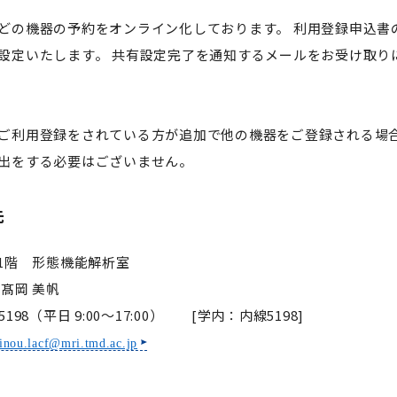
の機器の予約をオンライン化しております。 利用登録申込書の受理後
設定いたします。 共有設定完了を通知するメールをお受け取り
ご利用登録をされている方が追加で他の機器をご登録される場合
出をする必要はございません。
先
1階 形態機能解析室
員
髙岡 美帆
-5198（平日 9:00～17:00） [学内：内線5198]
kinou.lacf@mri.tmd.ac.jp