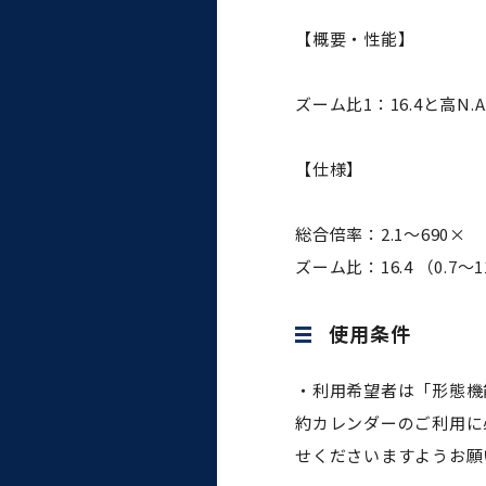
統合情報機構（図書館部
門・ITセキュリティ部門）
【概要・性能】
学生支援・保健管理機構
ズーム比1：16.4と高
環境安全管理室
【仕様】
総合倍率：2.1～690×
ズーム比：16.4 （0.7～1
使用条件
・利用希望者は「形態機能
約カレンダーのご利用に
せくださいますようお願