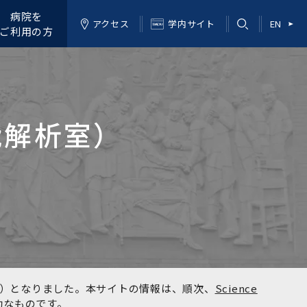
病院を
アクセス
学内サイト
EN
ご利用の方
能解析室）
kyo）となりました。本サイトの情報は、順次、
Science
効なものです。