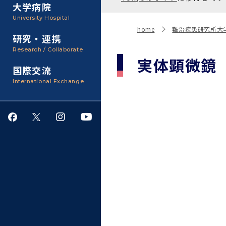
聴講生・科目等履修生およ
大学病院
び大学院研究生募集
大学院医歯学総合研究科
広報誌・刊行物
事務部
University Hospital
入学料・授業料・奨学金
home
難治疾患研究所大
研究・連携
大学院保健衛生学研究科
大学の計画と評価
Research / Collaborate
実体顕微鏡
国際交流
四大学連合
学生生活サポート
International Exchange
情報公開・個人情報
就職・キャリア支援
サークル・学園祭
施設利用
ダイバーシティ