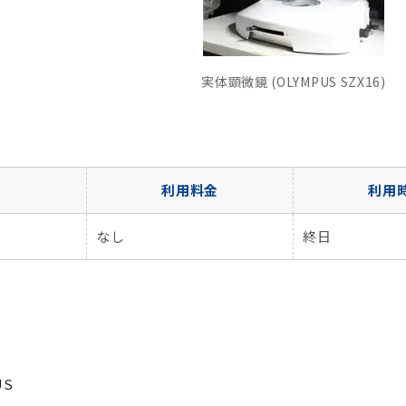
セミナー・特別講義
実体顕微鏡 (OLYMPUS SZX16)
利用料金
利用
なし
終日
US