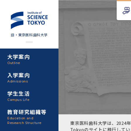
旧・東京医科歯科大学
大学案内
Science Tokyo SPRING
教育理念
外部資金
Outline
(医歯学系)
入学案内
基本理念・沿革
研究手続き
Science Tokyo BOOST (医
Admissions
歯学系)
東京医科歯科大学の特色
研究活動
学生生活
学部入学案内
Campus Life
CS（クリニシャン・サイエ
アクセス
研究組織
ンティスト）養成支援制度
教育研究組織等
大学院入学案内
Education and
教養部
東京医科歯科大学は、2024年
Research Structure
運営組織
取り組み・規制
授業・カリキュラム
Tokyoのサイト
に移行してい