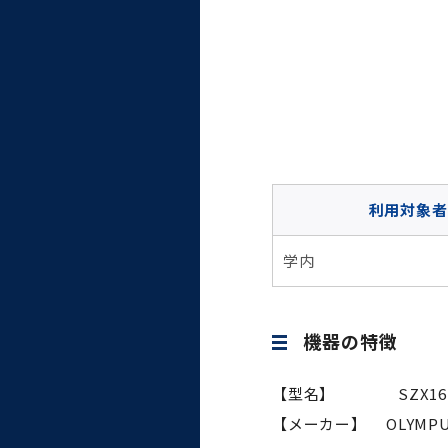
大学病院
コンプライアンス・ハラス
メント
統合教育機構
利用対象者
統合研究機構・統合イノベ
学内
ーション機構
機器の特徴
【型名】 SZX16
【メーカー】 OLYMP