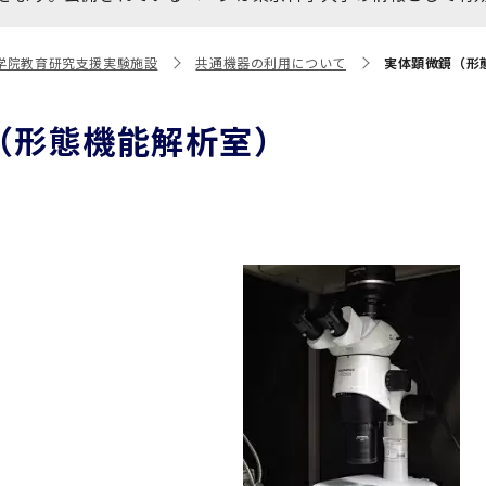
大学院保健衛生学研究科
博士課程 医歯学専攻
統合研究機構から他部局へ
写真で綴る 東京医科歯科大
学院教育研究支援実験施設
共通機器の利用について
実体顕微鏡（形
異動したセンター
学
証明書関係
（形態機能解析室）
障がいのある学生サポート
教学IR関連公開情報
学費・入学金・奨学金につ
博士課程 生命理工医療科学
いて
専攻
年報
年報