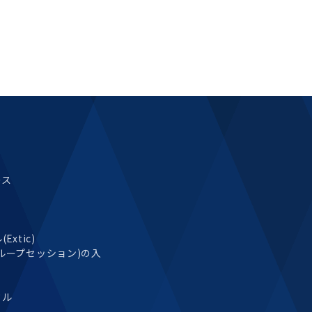
ース
xtic)
ループセッション)の入
タル