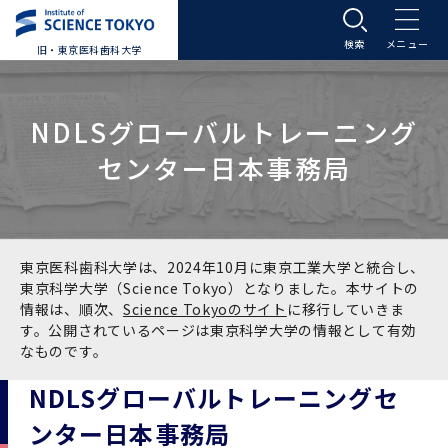
旧・東京医科歯科大学
大学案内
NDLSグローバルトレーニング
大学案内トップ
入学案内
センター日本事務局
学長メッセージ
入学案内トップ
学生生活
基本理念・沿革
大学案内
学生生活トップ
教育研究組織等
東京医科歯科大学は、2024年10月に東京工業大学と統合し、
東京科学大学（Science Tokyo）となりました。本サイトの
情報は、順次、
Science Tokyoのサイト
に移行していきま
基本理念・沿革トップ
東京医科歯科大学の特色
学部受験生向け「大学案内」（冊子）
Science Tokyo SPRING (医歯学系)
教育研究組織等トップ
大学病院
す。公開されているページは東京科学大学の情報として有効
なものです。
理念
東京医科歯科大学の特色トップ
アクセス
学部入学案内
Science Tokyo SPRING (医歯学系) トップ
Science Tokyo BOOST (医歯学系)
教育理念
大学病院トップ
研究・連携
NDLSグローバルトレーニングセ
ンター日本事務局
沿革
学問と教育の聖地 湯島に建つ東京医科歯科大
アクセストップ
運営組織
学部入学案内トップ
大学院入学案内
今後の博士学生向け支援制度について
Science Tokyo BOOST (医歯学系)トップ
CS（クリニシャン・サイエンティスト）養成支
教育理念トップ
医学部（医学科･保健衛生学科）
医科（医系診療部門）
研究・連携トップ
国際交流