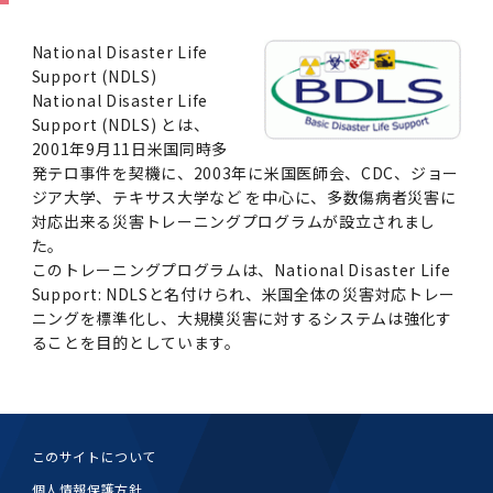
学
援制度
建物沿革
キャンパスマップ
運営組織トップ
広報誌・刊行物
アドミッション・ポリシー
大学院入学案内トップ
聴講生・科目等履修生および大学院研究生募集
令和8年度（2026年度）総合知と癒しの次世代
令和8年度（2026年度）トップレベルAI研究の
ポリシー
歯学部（歯学科･口腔保健学科）
歯科（歯系診療部門）
外部資金
大学基金
National Disaster Life
教育について
フロントランナー育成プログラム Science
ための共創型エキスパート人材育成プログラム
CS（クリニシャン・サイエンティスト）養成支
授業・カリキュラム
Support (NDLS)
Tokyo Post-SPRING(医歯学系)春募集につい
対象学生（Science Tokyo BOOST（医歯学
援制度トップ
National Disaster Life
歴代校長及び学長
大学組織一覧
広報誌・刊行物トップ
大学の計画と評価
入試制度
募集要項
聴講生・科目等履修生および大学院研究生募集
入学に関するお問い合わせ窓口
ポリシートップ
医学部（医学科･保健衛生学科）
教養部
外部資金トップ
研究手続き
受験生
在学生
卒業生
て
系）生）の募集について
Support (NDLS) とは、
研究について
トップ
授業・カリキュラムトップ
入学料・授業料・奨学金
企業・研究者・一般の方
2001年9月11日米国同時多
令和８年度（2026年度）CS（クリニシャン・
学生歌
学長・役員
大学紹介動画
大学の計画と評価トップ
入試制度トップ
募集要項トップ
四大学連合
学部などについて
WEB出願
医学部（医学科･保健衛生学科）
医学部（医学科･保健衛生学科）トップ
歯学部（歯学科･口腔保健学科）
教養部トップ
大学院医歯学総合研究科
研究費獲得支援
研究手続きトップ
研究活動
発テロ事件を契機に、2003年に米国医師会、CDC、ジョー
病院をご利用の方
令和7年度（2025年度）「総合知と癒しの次世
令和7年度トップレベルAI研究のための共創型
サイエンティスト）養成支援制度の募集につい
医療について
医学部
四大学連合･複合領域コース
入学料・授業料・奨学金トップ
留学情報
ジア大学、テキサス大学など を中心に、多数傷病者災害に
代フロントランナー育成プログラム Science
エキスパート人材育成プログラム対象学生（医
て
対応出来る災害トレーニングプログラムが設立されまし
大学紹介動画トップ
ブランド
副学長
大学概要（冊子）
大学評価の制度について
四大学連合トップ
学部入試の変更点（予告）
学部などについてトップ
医歯学総合研究科
情報公開・個人情報
学生生活などについて
アドミッション・ポリシー
歯学部（歯学科･口腔保健学科）
医学科
歯学部（歯学科･口腔保健学科）トップ
大学院医歯学総合研究科
公開講座・公開シンポジウム・講演会等のお知
大学院医歯学総合研究科トップ
大学院保健衛生学研究科
産学官連携
倫理審査申請システム
研究活動トップ
研究組織
Tokyo SPRING(医歯学系)」対象学生の春募集
歯学系-BOOST生）の募集について
アクセス
学内サイト
EN
た。
東京医科歯科大学の誓い
歯学部
教育要項（学部シラバス）
授業料・入学料・検定料
学生生活サポート
らせ
について
このトレーニングプログラムは、National Disaster Life
Call for Applications for the Clinician
大学紹介動画
大学評価の制度についてトップ
理事･監事
統合報告書
1-1．第４期中期目標・中期計画等について【6
四大学連合憲章等
情報公開・個人情報トップ
入試データ
ILA国府台
学生生活などについてトップ
保健衛生学研究科
東京医科歯科大学ＳＤＧｓ推進宣言
イベント
過去の試験問題・入試データ
大学院医歯学総合研究科
保健衛生学科 【看護学専攻】
歯学科
大学院医歯学総合研究科トップ
大学院保健衛生学研究科
修士課程 医歯理工保健学専攻
大学院保健衛生学研究科トップ
Support: NDLSと名付けられ、米国全体の災害対応トレー
寄附講座・寄附部門一覧
e-Rad 府省共通研究開発管理システム(外部サ
利益相反申告システム(学外利用時VPN必要)
研究情報データベース
研究組織トップ
取り組み・規制
令和６年度（2024年度）TMDUトップレベル
Scientist (CS) Training Support Program
世界大学ランキング
年間】
生体材料工学研究所
授業料・入学料・検定料トップ
ニングを標準化し、大規模災害に対するシステムは強化す
履修要項（大学院シラバス）
入学料・授業料免除・徴収猶予について
学生生活サポートトップ
各種支援制度
ILA国府台担当教員一覧
イト)
Call for Applications to Science Tokyo
AI研究のための共創型エキスパート人材育成プ
for Academic Year 2026
ることを目的としています。
(Admission & Tuition
キャンパスライフ編
概説
四大学連合憲章等トップ
Post-SPRING（MD）Program for the 2026
ログラム 対象学生（TMDU-BOOST生）の募
役員会
広報誌
複合領域コース(四大学共通)
情報公開制度
これまでの学部入試変更点
医学部
授業料・入学料・検定料
イベントトップ
FAQ
男性職員の育児休業等取得推進宣言
資料請求
TOEFL-ITP試験結果（スコアレポート）の返
大学院保健衛生学研究科
保健衛生学科 【検査技術学専攻】
口腔保健学科【口腔保健衛生学専攻】
修士課程 医歯理工保健学専攻
大学院保健衛生学研究科トップ
修士課程 医歯理工保健学専攻トップ
修士課程 医歯理工保健学専攻【医療管理政策
研究科長挨拶
ジョイントリサーチ講座・ジョイントリサーチ
臨床研究審査委員会申請システム
機関リポジトリ
若手研究者支援センター（YISC）
取り組み・規制トップ
事務部
Exemption/Deferment)
1-1．第４期中期目標・中期計画等について【6
Academic Year by Eligible Students
集について
1-2.年度計画・年度評価等について【第1期～
却について
難治疾患研究所
授業料・入学料・検定料
保健衛生学研究科科目等履修生について
アルバイトについて
就職・キャリア支援
学（MMA）コース】
部門一覧
科研費電子申請システム(外部サイト)
年間】トップ
(*Spring admission)
第3期】
留学制度編
広報誌トップ
１．国立大学法人評価
四大学連合憲章
複合領域コース(四大学共通)トップ
経営協議会
大学案内 【受験生向け】（冊子）
複合領域コース（東京医科歯科大学）
個人情報保護制度
歯学部
奨学金について
オープンキャンパス
医歯学総合研究科博士課程 国際連携専攻（ジ
ダイバーシティ
合格発表
口腔保健学科【口腔保健工学専攻】
修士課程 医歯理工保健学専攻【医療管理政策
博士課程看護先進科学専攻
概要
概要
実験計画書のWeb申請システム(学外利用時
研究テーマ検索
重点研究領域
研究不正の防止
事務部トップ
入学料・授業料免除・徴収猶予について
奨学金について
ョイント・ディグリープログラム：JDP）
大学院入学希望者向け入試説明会
大学院研究生
入学料・授業料免除・徴収猶予について
アパート等の紹介
就職・キャリア支援トップ
学（MMA）コース】
サークル・学園祭
修士課程 医歯理工保健学専攻 グローバルヘル
生体材料工学研究所
研究助成金
VPN必要)
このサイトについて
(Admission & Tuition
第１期 中期目標・中期計画等について
1-2.年度計画・年度評価等について【第1期～
Call for Applications to Science Tokyo
2．認証評価
(Admission & Tuition
スリーダー養成 (MPH) コース
多職種連携教育編
広報誌「Bloom! 医科歯科大」
２．大学認証評価
「大学院学生の教育研究交流」に関する協定書
複合領域コースについて
教育研究評議会
写真で綴る 東京医科歯科大学
三大学連合（外部サイト）
統合報告書
ダイバーシティトップ
生体材料工学研究所
入学料・授業料の免除・徴収猶予について
医学部医学科サマープログラム
コンプライアンス・ハラスメント
試験問題及び解答例等の公表
博士課程共同災害看護学専攻
分野構成
組織
research map
統合研究機構・統合イノベーション推進機構
研究不正等の公表について
各種お問い合わせ先(事務部)
Exemption/Deferment)トップ
個人情報保護方針