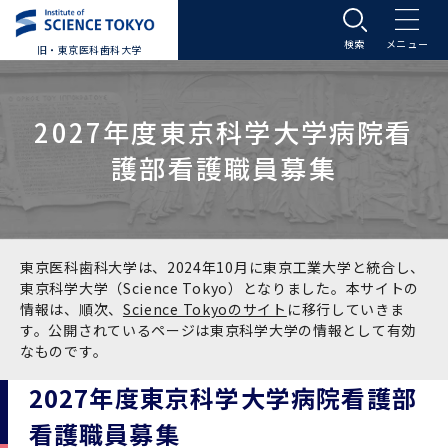
旧・東京医科歯科大学
大学案内
2027年度東京科学大学病院看
大学案内トップ
入学案内
護部看護職員募集
学長メッセージ
入学案内トップ
学生生活
基本理念・沿革
大学案内
学生生活トップ
教育研究組織等
東京医科歯科大学は、2024年10月に東京工業大学と統合し、
東京科学大学（Science Tokyo）となりました。本サイトの
情報は、順次、
Science Tokyoのサイト
に移行していきま
基本理念・沿革トップ
東京医科歯科大学の特色
学部受験生向け「大学案内」（冊子）
Science Tokyo SPRING (医歯学系)
教育研究組織等トップ
大学病院
す。公開されているページは東京科学大学の情報として有効
なものです。
理念
東京医科歯科大学の特色トップ
アクセス
学部入学案内
Science Tokyo SPRING (医歯学系) トップ
Science Tokyo BOOST (医歯学系)
教育理念
大学病院トップ
研究・連携
2027年度東京科学大学病院看護部
看護職員募集
沿革
学問と教育の聖地 湯島に建つ東京医科歯科大
アクセストップ
運営組織
学部入学案内トップ
大学院入学案内
今後の博士学生向け支援制度について
Science Tokyo BOOST (医歯学系)トップ
CS（クリニシャン・サイエンティスト）養成支
教育理念トップ
医学部（医学科･保健衛生学科）
医科（医系診療部門）
研究・連携トップ
国際交流