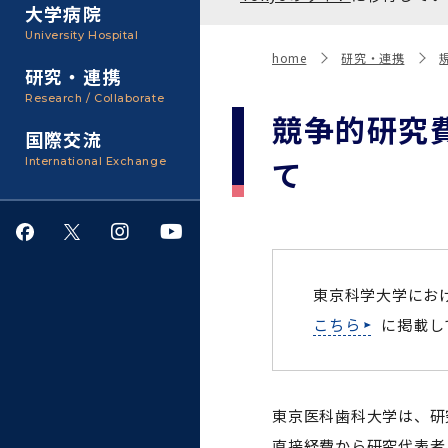
聴講生・科目等履修生およ
大学病院
び大学院研究生募集
大学院医歯学総合研究科
広報誌・刊行物
事務部
University Hospital
入学料・授業料・奨学金
home
研究・連携
研究・連携
大学院保健衛生学研究科
大学の計画と評価
Research / Collaborate
競争的研究
国際交流
四大学連合
学生生活サポート
て
International Exchange
情報公開・個人情報
就職・キャリア支援
東京科学大学にお
こちら
に掲載し
サークル・学園祭
施設利用
東京医科歯科大学は、研
ダイバーシティ
直接経費から研究代表者