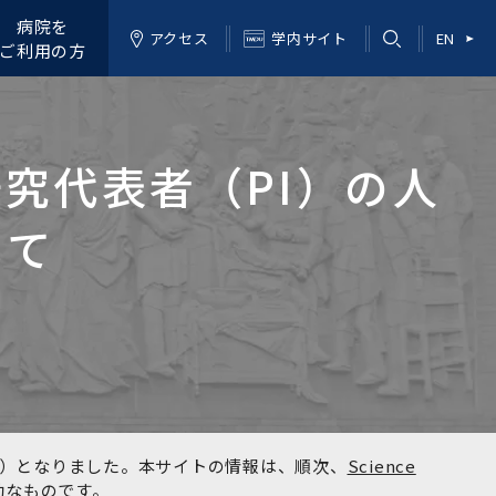
病院を
アクセス
学内サイト
EN
ご利用の方
究代表者（PI）の人
いて
kyo）となりました。本サイトの情報は、順次、
Science
効なものです。