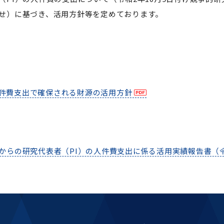
セミナー・特別講義
せ）に基づき、活用方針等を定めております。
件費支出で確保される財源の活用方針
からの研究代表者（PI）の人件費支出に係る活用実績報告書（