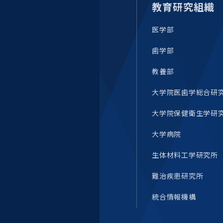
統合情報機構（図書館部
教育研究組織
門・ITセキュリティ部門）
医学部
学生支援・保健管理機構
歯学部
環境安全管理室
教養部
大学院医歯学総合研
大学院保健衛生学研
大学病院
生体材料工学研究所
難治疾患研究所
統合情報機構