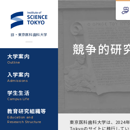
旧・東京医科歯科大学
競争的研
大学案内
Science Tokyo SPRING
教育理念
外部資金
Outline
(医歯学系)
入学案内
基本理念・沿革
研究手続き
Science Tokyo BOOST (医
Admissions
歯学系)
東京医科歯科大学の特色
研究活動
学生生活
学部入学案内
Campus Life
CS（クリニシャン・サイエ
アクセス
研究組織
ンティスト）養成支援制度
教育研究組織等
大学院入学案内
Education and
教養部
東京医科歯科大学は、2024年
Research Structure
運営組織
取り組み・規制
授業・カリキュラム
Tokyoのサイト
に移行してい