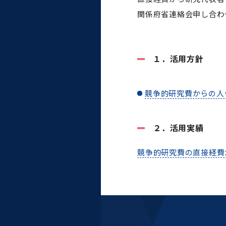
大学病院
関係府省連絡会申し合わ
コンプライアンス・ハラス
メント
１．活用方針
競争的研究費からの人
統合教育機構
統合研究機構・統合イノベ
２．活用実績
ーション機構
競争的研究費の直接経費