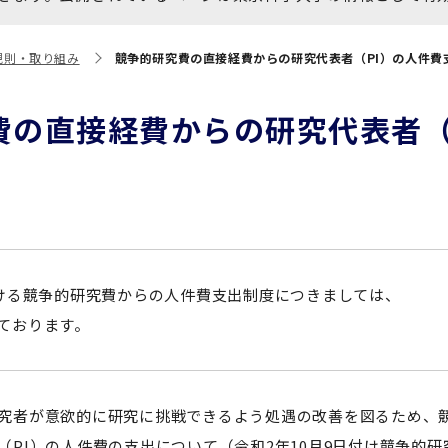
大学院保健衛生学研究科
博士課程 医歯学専攻
統合研究機構から他部局へ
写真で綴る 東京医科歯科大
規則・取り組み
競争的研究費の直接経費からの研究代表者（PI）の人件費
異動したセンター
学
証明書関係
費の直接経費からの研究代表者（
障がいのある学生サポート
教学IR関連公開情報
学費・入学金・奨学金につ
博士課程 生命理工医療科学
いて
専攻
年報
ける競争的研究費からの人件費支出制度につきましては、
ております。
年報
究者が意欲的に研究に挑戦できるよう処遇の改善を図るため、
（PI）の人件費の支出について（令和2年10月9日付け競争的研