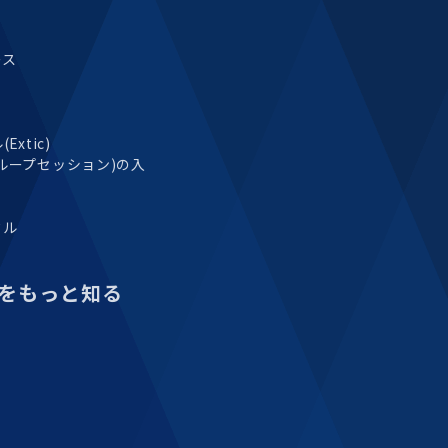
ース
xtic)
ループセッション)の入
タル
をもっと知る