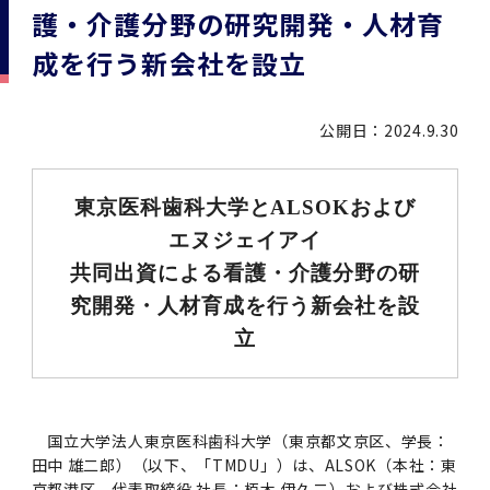
学
援制度
護・介護分野の研究開発・人材育
建物沿革
キャンパスマップ
運営組織トップ
広報誌・刊行物
アドミッション・ポリシー
大学院入学案内トップ
聴講生・科目等履修生および大学院研究生募集
令和8年度（2026年度）総合知と癒しの次世代
令和8年度（2026年度）トップレベルAI研究の
ポリシー
歯学部（歯学科･口腔保健学科）
歯科（歯系診療部門）
外部資金
大学基金
成を行う新会社を設立
教育について
フロントランナー育成プログラム Science
ための共創型エキスパート人材育成プログラム
CS（クリニシャン・サイエンティスト）養成支
授業・カリキュラム
Tokyo Post-SPRING(医歯学系)春募集につい
対象学生（Science Tokyo BOOST（医歯学
援制度トップ
歴代校長及び学長
大学組織一覧
広報誌・刊行物トップ
大学の計画と評価
入試制度
募集要項
聴講生・科目等履修生および大学院研究生募集
入学に関するお問い合わせ窓口
ポリシートップ
医学部（医学科･保健衛生学科）
教養部
外部資金トップ
研究手続き
受験生
在学生
卒業生
て
系）生）の募集について
研究について
トップ
授業・カリキュラムトップ
公開日：2024.9.30
入学料・授業料・奨学金
企業・研究者・一般の方
令和８年度（2026年度）CS（クリニシャン・
学生歌
学長・役員
大学紹介動画
大学の計画と評価トップ
入試制度トップ
募集要項トップ
四大学連合
学部などについて
WEB出願
医学部（医学科･保健衛生学科）
医学部（医学科･保健衛生学科）トップ
歯学部（歯学科･口腔保健学科）
教養部トップ
大学院医歯学総合研究科
研究費獲得支援
研究手続きトップ
研究活動
病院をご利用の方
令和7年度（2025年度）「総合知と癒しの次世
令和7年度トップレベルAI研究のための共創型
サイエンティスト）養成支援制度の募集につい
医療について
医学部
四大学連合･複合領域コース
入学料・授業料・奨学金トップ
留学情報
東京医科歯科大学とALSOKおよび
代フロントランナー育成プログラム Science
エキスパート人材育成プログラム対象学生（医
て
大学紹介動画トップ
ブランド
副学長
大学概要（冊子）
大学評価の制度について
四大学連合トップ
学部入試の変更点（予告）
学部などについてトップ
医歯学総合研究科
情報公開・個人情報
学生生活などについて
アドミッション・ポリシー
歯学部（歯学科･口腔保健学科）
医学科
歯学部（歯学科･口腔保健学科）トップ
大学院医歯学総合研究科
公開講座・公開シンポジウム・講演会等のお知
大学院医歯学総合研究科トップ
大学院保健衛生学研究科
産学官連携
倫理審査申請システム
研究活動トップ
研究組織
Tokyo SPRING(医歯学系)」対象学生の春募集
歯学系-BOOST生）の募集について
エヌジェイアイ
アクセス
学内サイト
EN
東京医科歯科大学の誓い
歯学部
教育要項（学部シラバス）
授業料・入学料・検定料
学生生活サポート
らせ
について
Call for Applications for the Clinician
共同出資による看護・介護分野の研
大学紹介動画
大学評価の制度についてトップ
理事･監事
統合報告書
1-1．第４期中期目標・中期計画等について【6
四大学連合憲章等
情報公開・個人情報トップ
入試データ
ILA国府台
学生生活などについてトップ
保健衛生学研究科
東京医科歯科大学ＳＤＧｓ推進宣言
イベント
過去の試験問題・入試データ
大学院医歯学総合研究科
保健衛生学科 【看護学専攻】
歯学科
大学院医歯学総合研究科トップ
大学院保健衛生学研究科
修士課程 医歯理工保健学専攻
大学院保健衛生学研究科トップ
寄附講座・寄附部門一覧
e-Rad 府省共通研究開発管理システム(外部サ
利益相反申告システム(学外利用時VPN必要)
研究情報データベース
研究組織トップ
取り組み・規制
令和６年度（2024年度）TMDUトップレベル
Scientist (CS) Training Support Program
究開発・人材育成を行う新会社を設
世界大学ランキング
年間】
生体材料工学研究所
授業料・入学料・検定料トップ
履修要項（大学院シラバス）
入学料・授業料免除・徴収猶予について
学生生活サポートトップ
各種支援制度
ILA国府台担当教員一覧
イト)
Call for Applications to Science Tokyo
AI研究のための共創型エキスパート人材育成プ
for Academic Year 2026
立
(Admission & Tuition
キャンパスライフ編
概説
四大学連合憲章等トップ
Post-SPRING（MD）Program for the 2026
ログラム 対象学生（TMDU-BOOST生）の募
役員会
広報誌
複合領域コース(四大学共通)
情報公開制度
これまでの学部入試変更点
医学部
授業料・入学料・検定料
イベントトップ
FAQ
男性職員の育児休業等取得推進宣言
資料請求
TOEFL-ITP試験結果（スコアレポート）の返
大学院保健衛生学研究科
保健衛生学科 【検査技術学専攻】
口腔保健学科【口腔保健衛生学専攻】
修士課程 医歯理工保健学専攻
大学院保健衛生学研究科トップ
修士課程 医歯理工保健学専攻トップ
修士課程 医歯理工保健学専攻【医療管理政策
研究科長挨拶
ジョイントリサーチ講座・ジョイントリサーチ
臨床研究審査委員会申請システム
機関リポジトリ
若手研究者支援センター（YISC）
取り組み・規制トップ
事務部
Exemption/Deferment)
1-1．第４期中期目標・中期計画等について【6
Academic Year by Eligible Students
集について
1-2.年度計画・年度評価等について【第1期～
却について
難治疾患研究所
授業料・入学料・検定料
保健衛生学研究科科目等履修生について
アルバイトについて
就職・キャリア支援
学（MMA）コース】
部門一覧
科研費電子申請システム(外部サイト)
年間】トップ
(*Spring admission)
第3期】
留学制度編
広報誌トップ
１．国立大学法人評価
四大学連合憲章
複合領域コース(四大学共通)トップ
経営協議会
大学案内 【受験生向け】（冊子）
複合領域コース（東京医科歯科大学）
個人情報保護制度
歯学部
奨学金について
オープンキャンパス
医歯学総合研究科博士課程 国際連携専攻（ジ
ダイバーシティ
合格発表
口腔保健学科【口腔保健工学専攻】
修士課程 医歯理工保健学専攻【医療管理政策
博士課程看護先進科学専攻
概要
概要
実験計画書のWeb申請システム(学外利用時
研究テーマ検索
重点研究領域
研究不正の防止
事務部トップ
入学料・授業料免除・徴収猶予について
奨学金について
ョイント・ディグリープログラム：JDP）
大学院入学希望者向け入試説明会
大学院研究生
入学料・授業料免除・徴収猶予について
国立大学法人東京医科歯科大学（東京都文京区、学長：
アパート等の紹介
就職・キャリア支援トップ
学（MMA）コース】
サークル・学園祭
修士課程 医歯理工保健学専攻 グローバルヘル
生体材料工学研究所
研究助成金
VPN必要)
(Admission & Tuition
第１期 中期目標・中期計画等について
1-2.年度計画・年度評価等について【第1期～
Call for Applications to Science Tokyo
田中 雄二郎）（以下、「TMDU」）は、ALSOK（本社：東
2．認証評価
(Admission & Tuition
スリーダー養成 (MPH) コース
多職種連携教育編
広報誌「Bloom! 医科歯科大」
２．大学認証評価
「大学院学生の教育研究交流」に関する協定書
複合領域コースについて
教育研究評議会
写真で綴る 東京医科歯科大学
三大学連合（外部サイト）
統合報告書
ダイバーシティトップ
生体材料工学研究所
入学料・授業料の免除・徴収猶予について
医学部医学科サマープログラム
コンプライアンス・ハラスメント
試験問題及び解答例等の公表
博士課程共同災害看護学専攻
分野構成
組織
research map
統合研究機構・統合イノベーション推進機構
研究不正等の公表について
各種お問い合わせ先(事務部)
Exemption/Deferment)トップ
京都港区、代表取締役 社長：栢木 伊久二）および株式会社