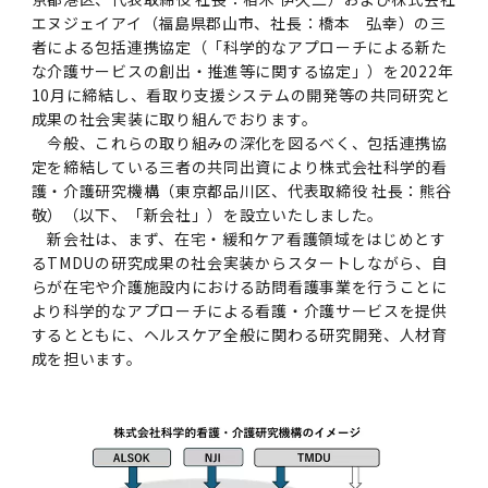
第3期】トップ
SPRING（MD）Program for the 2025
Exemption/Deferment)
奨学金についてトップ
日本学生支援機構
学費・入学金・奨学金について
大学院保健衛生学研究科
学生保険制度について
企業・官公庁・医療機関の皆様へ
サークル・学園祭トップ
博士課程 医歯学専攻
施設利用
難治疾患研究所
AMED研究費の年間公募スケジュール(学内専
倫理審査手続きについて
エヌジェイアイ（福島県郡山市、社長：橋本 弘幸）の三
Academic Year by Eligible Students
第２期 中期目標・中期計画等について
3．自己点検・評価
博士課程 医歯学専攻
用)
学長×医学部学生懇談
英語版広報誌「TMDU ANNUAL NEWS」
写真で綴る 東京医科歯科大学トップ
３．自己点検・評価
「大学院学生の教育研究交流」に関する実施細
各複合領域コースの概要
者による包括連携協定（「科学的なアプローチによる新た
学長選考・監察会議
クラウドファンディング実施プロジェクト一覧
医療管理政策学（MMA）コース（東京医科歯科
法定公開情報
東京医科歯科大学ダイバーシティ＆インクルー
コンプライアンス・ハラスメントトップ
難治疾患研究所
アルバイトについて
歯学部サマープログラム
医歯学総合研究科修士課程履修要項（シラバ
教育研究分野組織、指導教員研究内容
(*Autumn admission)
プレスリリース
オープンイノベーションセンター
剽窃チェックツール(学内専用)
【2026年4月入学者】入学料免除・徴収猶予申
（第１期中期目標期間中）年度計画、年度評価
奨学金について
日本学生支援機構
な介護サービスの創出・推進等に関する協定」）を2022年
目
大学）
ジョン推進宣言等
学費・入学金・奨学金についてトップ
大学院医歯学総合研究科生体検査科学講座
国民年金について
在学生向け
お茶の水祭
施設利用トップ
博士課程 生命理工医療科学専攻
ス）
ボランティア
高等研究院
各種実験手続き例(学内専用)
請について（Admission Fee
等について
10月に締結し、看取り支援システムの開発等の共同研究と
第３期中期目標・中期計画等について
4．指定国立大学法人構想に関する進捗状況に
博士課程 医歯学専攻トップ
博士課程 国際連携専攻（ジョイント・ディグリ
GAPファンド等の公募
Exemption&Admission Fee Deferment）
学長×歯学部学生懇談
学内向け広報誌「TMDUニュース」
第1回『学びの地』
編入学制度について（複数学士号）
統計データ
ハラスメントへの対応について
国際交流サイト
学生寮について
オンライン個別進学相談
教育研究分野組織、指導教員研究内容トップ
履修要項（大学院シラバス）保健衛生学研究科
令和７年度（２０２５年度）総合知と癒しの次
青い鳥広場(学内専用)
各種センター
安全保障輸出管理(学内専用)
成果の社会実装に取り組んでおります。
ついて
財団法人・地方公共団体等奨学金
ー・プログラム：JDP）
「複合領域コース｣｢編入学｣及び｢複数学士号｣
東京医科歯科大学ダイバーシティ＆インクルー
ダイバーシティ・インクルージョン室
奨学金について
研究テーマ検索システム
在学生向けトップ
学生相談窓口
新型コロナウイルス感染症に伴うお知らせ
保健管理センター
情報システム
大学病院
世代フロントランナー育成プログラム（医歯学
研究に必要な講習会等
今般、これらの取り組みの深化を図るべく、包括連携協
（第２期中期目標期間中）年度計画・年度評価
に関する協定書
ジョン推進宣言等トップ
概要
定を締結している三者の共同出資により株式会社科学的看
系）「Science Tokyo SPRING (医歯学系)」
「修学支援に対する相談窓口」を設置しまし
東京医科歯科大学の歴史
医歯大ひろば
第2回『教育 講義・実習の軌跡』
土地・建物及び所在地／関係施設位置図
公益通報について
研究情報サイト
アパート等の紹介
地域特別枠推薦選抜説明会
看護先進科学専攻
５大学災害看護コンソーシアム履修の手引き
等について
高等研究院
利益相反
関連リンク先
2025年度国立大学臨床検査学系博士後期課程
護・介護研究機構（東京都品川区、代表取締役 社長：熊谷
博士課程 生命理工医療科学専攻
（旧TMDU卓越大学院生制度）対象学生（秋入
た。
わくわく保育園（学内保育施設）
入学料・授業料の免除・徴収猶予について
お問い合わせ
学校推薦・求人情報について
ピアサポーター
卒業後の進路及び卒業者数
学生・女性支援センター
台風等の自然災害や交通機関運休による休講措
大学病院トップ
スポーツサイエンス機構
ES細胞/iPS細胞を使用する実験(学内専用)
敬）（以下、「新会社」）を設立いたしました。
優秀賞募集について
学対象）の募集について
「複合領域コース」の履修者に係る「編入学」
東京医科歯科大学ダイバーシティ＆インクルー
分野構成
置（湯島地区）Class Cancellation Measures
第3回『知と癒しの匠の創造者たち』
東京医科歯科大学規則集
研究テーマ検索システム
学生保険制度について
入試説明会
統合教育機構学務企画課
新会社は、まず、在宅・緩和ケア看護領域をはじめとす
（第３期中期目標期間中）年度計画・年度評価
臨床研究法における臨床研究の利益相反管理に
及び「複数学士号」に関する実施細目
ジョン推進宣言／基本方針／アクション・プラ
博士課程 生命理工医療科学専攻トップ
due to Natural Disasters, such as
履修要項（大学院シラバス）
高等教育の修学支援制度
障がいのある学生のサポートについて
学内就職支援イベント
証明書関係
わくわく保育園
るTMDUの研究成果の社会実装からスタートしながら、自
医科（医系診療部門）
M&Dデータ科学センター
等について
各種委員会関係(学内専用)
ついて
ン
Typhoons, and Transportation
Call for Applications to Science Tokyo
らが在宅や介護施設内における訪問看護事業を行うことに
医歯学総合研究科博士課程医歯学系専攻履修要
その他の情報公開
卒業後の進路データ
キャンパス見学 ※現在は受け付けておりませ
設置計画履行状況報告書
Cancellation (for the Yushima area)
SPRING（MD）Program for the 2024
より科学的なアプローチによる看護・介護サービスを提供
項（シラバス）
概要
年報
ん
証明書関係トップ
学外就職支援イベント
障がいのある学生サポート
フィットネスルーム・売店
歯科（歯系診療部門）
統合教育機構
特定認定再生医療等委員会
特定認定再生医療等委員会
Academic Year by Eligible Students
するとともに、ヘルスケア全般に関わる研究開発、人材育
女性活躍推進法による一般事業主行動計画
研究不正の防止
サークル紹介
成を担います。
(*Autumn admission)
年報
新入学の大学院生へ To New Graduate
分野構成
年報トップ
統合教育機構学務企画課
ILA国府台 公開講座等のお知らせ
教養部在学生
障がいのある学生サポートトップ
インターンシップ
文部科学省からのお知らせ
国立美術館キャンパスメンバーズ
統合教育機構トップ
統合研究機構・統合イノベーション機構
ヒトES細胞倫理審査委員会
Students
次世代育成支援対策推進法による一般事業主行
会計監査人候補者の決定について
大学祭
令和６年度（２０２４年度）総合知と癒しの次
年報トップ
動計画
医歯学総合研究科博士課程生命理工学系専攻履
2024年（25.7MB）
セミナー・特別講義
キャンパス紹介
医学部在学生
修学上の支援について
就職支援サイトリンク集
世代フロントランナー育成プログラム（医歯学
令和７年度（２０２５年度）新入生向けPC購
医学・歯学分野における数理・データサイエン
統合研究機構・統合イノベーション機構トップ
オープンイノベーションセンター
利益相反に関する説明会資料(ダウンロード)(学
修要項（シラバス）
系）「Science Tokyo SPRING (医歯学系)」
入推奨仕様書
ス・AI教育開発事業
内専用)
教育等の情報
留学について
2024年（PDF：5.4MB）