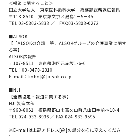
＜報道に関すること＞
国立大学法人 東京医科歯科大学 総務部総務課広報係
〒113-8510 東京都文京区湯島1－5－45
TEL:03-5803-5833 ／ FAX:03-5803-0272
■ALSOK
【「ALSOKの介護」等、ALSOKグループの介護事業に関す
る事】
ALSOK広報部
〒107-8511 東京都港区元赤坂1-6-6
TEL：03-3478-2310
E-mail：koho[@]alsok.co.jp
■NJI
【連携協定・報道に関する事】
NJI 製造本部
〒963-8051 福島県郡山市富久山町八山田字前林10-4
TEL:024-933-8936 ／ FAX:024-933-9595
※E-mailは上記アドレス[@]の部分を@に変えてくださ