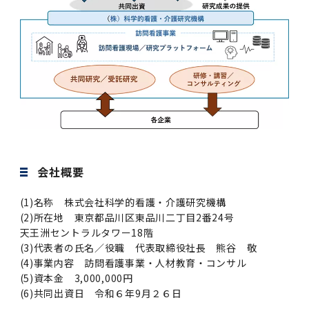
女性の活躍推進に向けた取り組み
（旧TMDU卓越大学院生制度）対象学生（秋入
2023年（49.5MB）
セミナー・特別講義トップ
設置計画履行状況報告書
歯学部在学生
学生相談支援室
就職支援ガイド
統合イノベーション機構
統合国際機構
学対象）の募集について
令和６年度（２０２４年度）東京医科歯科大学
大学統合時の教育・学生生活について（受験生
研究大学強化促進事業に関する情報・評価
動物実験等に関する情報
2023年（PDF：4.5MB）
次世代認定マーク「くるみん」を取得しました
「研究者早期育成コース」採用決定通知書授与
2022年（38.1 MB）
2026年度
向け）
大学院在学生
障害を理由とする差別の解消の推進に関する対
外国人留学生の就職情報について
統合イノベーション機構トップ
若手研究者支援センター（統合研究機構）
統合情報機構（図書館部門・ITセキュリティ部
（基準適合一般事業主認定）
Call for Applications to TMDU-SPRING
式を行いました。
Regarding education and student life after
応要領
門）
企業等からの資金提供状況の公表
2022年（PDF：53.8 MB）
Program (formerly the TMDU WISE
the integration（For prospective
2021年（PDF：71.9 MB）
2025年度
附属学校在学生
就職活動体験談について
医療ビッグデータによるトータル・ヘルスケア
研究基盤クラスター（統合研究機構）
Program) for the 2024 Academic Year
students）
令和５年度（２０２３年度）東京医科歯科大学
バリアフリーマップ
イノベーション創出の基盤構築プロジェクト
統合情報機構（図書館部門・ITセキュリティ部
学生支援・保健管理機構
女性活躍推進法による一般事業主行動計画
2021年（PDF：4.5 MB）
「研究者早期育成コース及び研究者養成コー
2020年 （PDF：67.8MB）
2023年度
門）トップ
OB・OG情報について
研究基盤クラスター（統合研究機構）トップ
先端医歯工学創成クラスター（統合研究機構）
令和6年度（2024年度）東京医科歯科大学
ス」採用決定通知書授与式を行いました。
大学統合時の教育・学生生活について（在学生
困りごと対策貸出グッズ
オープンイノベーションセンター
学生支援・保健管理機構トップ
環境安全管理室
「TMDU-SPRING」対象学生の募集について
次世代育成支援対策推進法による一般事業主行
向け）
2020年 （PDF：4.6MB）
2019年 （PDF：71.7MB）
2024年度
ITヘルプデスク（学内専用サイト）
（※春入学対象）について
会社概要
動計画
Regarding education and student life after
内定取り消しについて
リサーチコアセンター
先端医歯工学創成クラスター（統合研究機構）
統合研究機構から他部局へ異動したセンター
令和４年度（２０２２年度）東京医科歯科大学
the integration (For current students)
ヘルスサイエンスR&Dセンター
トップ
保健管理センター
環境安全管理室トップ
広報部
「研究者早期育成コース及び研究者養成コー
2019年 （PDF：5.2MB）
(1)名称 株式会社科学的看護・介護研究機構
2018年 （PDF：83.3MB）
2022年度
ITセキュリティ部門（学内専用サイト）
Call for Application to TMDU WISE
ス」採用決定通知書授与式を行いました。
女性の活躍推進に向けた取り組み
進路届の提出について
実験動物センター
統合研究機構から他部局へ異動したセンタート
(2)所在地 東京都品川区東品川二丁目2番24号
Programs (II) for the 2023 Academic Year
教学IR関連公開情報
再生医療研究センター
ップ
湯島学生支援センター
環境報告書
天王洲セントラルタワー18階
2018年 （PDF：18.7MB）
by Eligible Students (*Autumn admission)
2017年 （PDF：75.1MB）
2021年度
図書館部門
(3)代表者の氏名／役職 代表取締役社長 熊谷 敬
令和３年度（２０２１年度）東京医科歯科大学
目標とする教員の適正な年齢構成
その他 就職関連情報（推薦書等）
生命倫理研究センター
(4)事業内容 訪問看護事業・人材教育・コンサル
「卓越大学院生制度（Ⅰ）」採用決定通知書授
教学IR関連公開情報トップ
再生医療研究センター（微生物安全性グルー
低侵襲医療センター（旧：低侵襲医歯学研究セ
湯島学生支援センタートップ
2017年 （PDF：7.2MB）
(5)資本金 3,000,000円
令和５年度（２０２３年度）東京医科歯科大学
与式を行いました。
2016年 （PDF：73.0MB）
2020年度
プ）
ンター）
図書館部門トップ
デジタル変革推進事務室
キャンパスマスタープラン2016
疾患バイオリソースセンター
(6)共同出資日 令和６年9月２６日
「卓越大学院生制度（Ⅱ）」対象学生（秋入学
卒業生進路アンケート
学生相談支援室