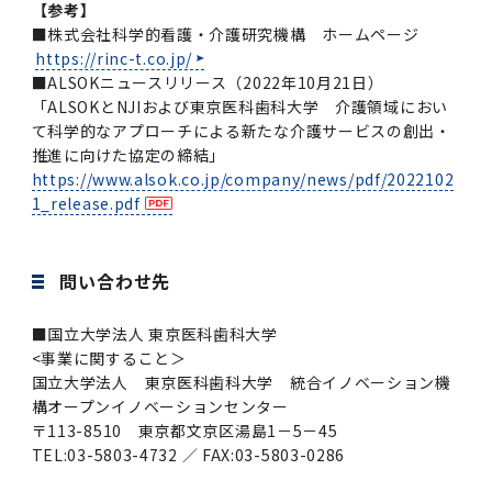
【参考】
■株式会社科学的看護・介護研究機構 ホームページ
https://rinc-t.co.jp/
■ALSOKニュースリリース（2022年10月21日）
「ALSOKとNJIおよび東京医科歯科大学 介護領域におい
て科学的なアプローチによる新たな介護サービスの創出・
推進に向けた協定の締結」
https://www.alsok.co.jp/company/news/pdf/2022102
1_release.pdf
問い合わせ先
■国立大学法人 東京医科歯科大学
<事業に関すること＞
国立大学法人 東京医科歯科大学 統合イノベーション機
構オープンイノベーションセンター
〒113-8510 東京都文京区湯島1－5－45
TEL:03-5803-4732 ／ FAX:03-5803-0286