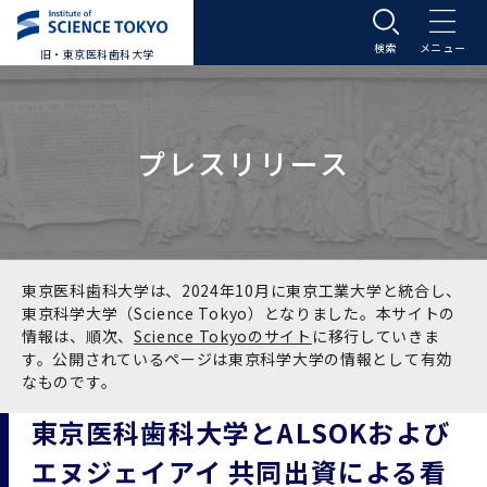
旧・東京医科歯科大学
大学案内
プレスリリース
大学案内トップ
入学案内
学長メッセージ
入学案内トップ
学生生活
基本理念・沿革
大学案内
学生生活トップ
教育研究組織等
東京医科歯科大学は、2024年10月に東京工業大学と統合し、
東京科学大学（Science Tokyo）となりました。本サイトの
情報は、順次、
Science Tokyoのサイト
に移行していきま
基本理念・沿革トップ
東京医科歯科大学の特色
学部受験生向け「大学案内」（冊子）
Science Tokyo SPRING (医歯学系)
教育研究組織等トップ
大学病院
す。公開されているページは東京科学大学の情報として有効
なものです。
理念
東京医科歯科大学の特色トップ
アクセス
学部入学案内
Science Tokyo SPRING (医歯学系) トップ
Science Tokyo BOOST (医歯学系)
教育理念
大学病院トップ
研究・連携
東京医科歯科大学とALSOKおよび
エヌジェイアイ 共同出資による看
沿革
学問と教育の聖地 湯島に建つ東京医科歯科大
アクセストップ
運営組織
学部入学案内トップ
大学院入学案内
今後の博士学生向け支援制度について
Science Tokyo BOOST (医歯学系)トップ
CS（クリニシャン・サイエンティスト）養成支
教育理念トップ
医学部（医学科･保健衛生学科）
医科（医系診療部門）
研究・連携トップ
国際交流