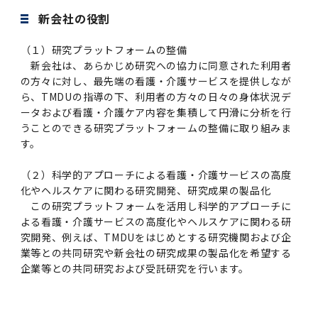
2016年 （PDF：13.5MB）
対象）の募集について
学位の申請
2015年 （PDF：83.3MB）
2019年度
脳統合機能研究センター
図書館
連絡先一覧
新会社の役割
国立大学法人ガバナンス・コード報告書
卒後3年大学評価アンケート
ダイバーシティ・インクルージョン室
2015年 （PDF：2.3MB）
（１）研究プラットフォームの整備
2014年 （PDF：21.4MB）
2018年度
核酸・ペプチド創薬治療研究センター
図書館講習会
役員会議事概要について
新会社は、あらかじめ研究への協力に同意された利用者
卒業時大学評価アンケート
の方々に対し、最先端の看護・介護サービスを提供しなが
2013年 （PDF：6.4MB）
2017年度
アクティブラーニング教室・情報検索室
ら、TMDUの指導の下、利用者の方々の日々の身体状況デ
企業活動と医療機関等の透明性ガイドライン
ータおよび看護・介護ケア内容を集積して円滑に分析を行
科目評価（旧 科目別アンケート）
うことのできる研究プラットフォームの整備に取り組みま
2016年度
イマキク
す。
教学IR 業績・活動
（２）科学的アプローチによる看護・介護サービスの高度
2015年度
情報システムポータル
化やヘルスケアに関わる研究開発、研究成果の製品化
この研究プラットフォームを活用し科学的アプローチに
2014年度
お茶の水医学雑誌
よる看護・介護サービスの高度化やヘルスケアに関わる研
究開発、例えば、TMDUをはじめとする研究機関および企
業等との共同研究や新会社の研究成果の製品化を希望する
2013年度
企業等との共同研究および受託研究を行います。
2012年度