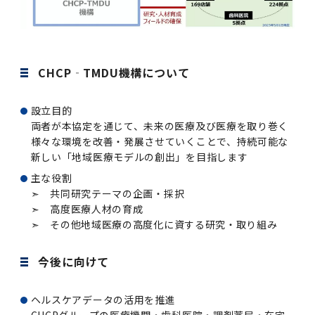
2016年 （PDF：13.5MB）
対象）の募集について
学位の申請
2015年 （PDF：83.3MB）
2019年度
脳統合機能研究センター
図書館
連絡先一覧
国立大学法人ガバナンス・コード報告書
卒後3年大学評価アンケート
ダイバーシティ・インクルージョン室
2015年 （PDF：2.3MB）
2014年 （PDF：21.4MB）
2018年度
核酸・ペプチド創薬治療研究センター
図書館講習会
役員会議事概要について
CHCP‐TMDU機構について
卒業時大学評価アンケート
2013年 （PDF：6.4MB）
2017年度
アクティブラーニング教室・情報検索室
企業活動と医療機関等の透明性ガイドライン
設立目的
科目評価（旧 科目別アンケート）
両者が本協定を通じて、未来の医療及び医療を取り巻く
2016年度
イマキク
様々な環境を改善・発展させていくことで、持続可能な
教学IR 業績・活動
新しい「地域医療モデルの創出」を目指します
2015年度
情報システムポータル
主な役割
➣ 共同研究テーマの企画・採択
➣ 高度医療人材の育成
2014年度
お茶の水医学雑誌
➣ その他地域医療の高度化に資する研究・取り組み
2013年度
今後に向けて
2012年度
ヘルスケアデータの活用を推進