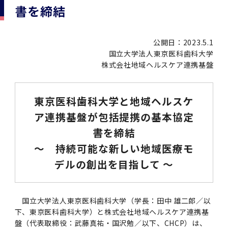
学
援制度
書を締結
建物沿革
キャンパスマップ
運営組織トップ
広報誌・刊行物
アドミッション・ポリシー
大学院入学案内トップ
聴講生・科目等履修生および大学院研究生募集
令和8年度（2026年度）総合知と癒しの次世代
令和8年度（2026年度）トップレベルAI研究の
ポリシー
歯学部（歯学科･口腔保健学科）
歯科（歯系診療部門）
外部資金
大学基金
教育について
フロントランナー育成プログラム Science
ための共創型エキスパート人材育成プログラム
CS（クリニシャン・サイエンティスト）養成支
授業・カリキュラム
公開日：2023.5.1
Tokyo Post-SPRING(医歯学系)春募集につい
対象学生（Science Tokyo BOOST（医歯学
援制度トップ
歴代校長及び学長
大学組織一覧
広報誌・刊行物トップ
大学の計画と評価
入試制度
募集要項
聴講生・科目等履修生および大学院研究生募集
入学に関するお問い合わせ窓口
ポリシートップ
医学部（医学科･保健衛生学科）
教養部
外部資金トップ
研究手続き
受験生
在学生
卒業生
国立大学法人東京医科歯科大学
て
系）生）の募集について
研究について
トップ
授業・カリキュラムトップ
入学料・授業料・奨学金
株式会社地域ヘルスケア連携基盤
企業・研究者・一般の方
令和８年度（2026年度）CS（クリニシャン・
学生歌
学長・役員
大学紹介動画
大学の計画と評価トップ
入試制度トップ
募集要項トップ
四大学連合
学部などについて
WEB出願
医学部（医学科･保健衛生学科）
医学部（医学科･保健衛生学科）トップ
歯学部（歯学科･口腔保健学科）
教養部トップ
大学院医歯学総合研究科
研究費獲得支援
研究手続きトップ
研究活動
病院をご利用の方
令和7年度（2025年度）「総合知と癒しの次世
令和7年度トップレベルAI研究のための共創型
サイエンティスト）養成支援制度の募集につい
医療について
医学部
四大学連合･複合領域コース
入学料・授業料・奨学金トップ
留学情報
代フロントランナー育成プログラム Science
エキスパート人材育成プログラム対象学生（医
て
東京医科歯科大学と地域ヘルスケ
大学紹介動画トップ
ブランド
副学長
大学概要（冊子）
大学評価の制度について
四大学連合トップ
学部入試の変更点（予告）
学部などについてトップ
医歯学総合研究科
情報公開・個人情報
学生生活などについて
アドミッション・ポリシー
歯学部（歯学科･口腔保健学科）
医学科
歯学部（歯学科･口腔保健学科）トップ
大学院医歯学総合研究科
公開講座・公開シンポジウム・講演会等のお知
大学院医歯学総合研究科トップ
大学院保健衛生学研究科
産学官連携
倫理審査申請システム
研究活動トップ
研究組織
Tokyo SPRING(医歯学系)」対象学生の春募集
歯学系-BOOST生）の募集について
アクセス
学内サイト
EN
ア連携基盤が包括提携の基本協定
東京医科歯科大学の誓い
歯学部
教育要項（学部シラバス）
授業料・入学料・検定料
学生生活サポート
らせ
について
Call for Applications for the Clinician
書を締結
大学紹介動画
大学評価の制度についてトップ
理事･監事
統合報告書
1-1．第４期中期目標・中期計画等について【6
四大学連合憲章等
情報公開・個人情報トップ
入試データ
ILA国府台
学生生活などについてトップ
保健衛生学研究科
東京医科歯科大学ＳＤＧｓ推進宣言
イベント
過去の試験問題・入試データ
大学院医歯学総合研究科
保健衛生学科 【看護学専攻】
歯学科
大学院医歯学総合研究科トップ
大学院保健衛生学研究科
修士課程 医歯理工保健学専攻
大学院保健衛生学研究科トップ
寄附講座・寄附部門一覧
e-Rad 府省共通研究開発管理システム(外部サ
利益相反申告システム(学外利用時VPN必要)
研究情報データベース
研究組織トップ
取り組み・規制
令和６年度（2024年度）TMDUトップレベル
Scientist (CS) Training Support Program
～ 持続可能な新しい地域医療モ
世界大学ランキング
年間】
生体材料工学研究所
授業料・入学料・検定料トップ
履修要項（大学院シラバス）
入学料・授業料免除・徴収猶予について
学生生活サポートトップ
各種支援制度
ILA国府台担当教員一覧
イト)
Call for Applications to Science Tokyo
AI研究のための共創型エキスパート人材育成プ
for Academic Year 2026
(Admission & Tuition
デルの創出を目指して ～
キャンパスライフ編
概説
四大学連合憲章等トップ
Post-SPRING（MD）Program for the 2026
ログラム 対象学生（TMDU-BOOST生）の募
役員会
広報誌
複合領域コース(四大学共通)
情報公開制度
これまでの学部入試変更点
医学部
授業料・入学料・検定料
イベントトップ
FAQ
男性職員の育児休業等取得推進宣言
資料請求
TOEFL-ITP試験結果（スコアレポート）の返
大学院保健衛生学研究科
保健衛生学科 【検査技術学専攻】
口腔保健学科【口腔保健衛生学専攻】
修士課程 医歯理工保健学専攻
大学院保健衛生学研究科トップ
修士課程 医歯理工保健学専攻トップ
修士課程 医歯理工保健学専攻【医療管理政策
研究科長挨拶
ジョイントリサーチ講座・ジョイントリサーチ
臨床研究審査委員会申請システム
機関リポジトリ
若手研究者支援センター（YISC）
取り組み・規制トップ
事務部
Exemption/Deferment)
1-1．第４期中期目標・中期計画等について【6
Academic Year by Eligible Students
集について
1-2.年度計画・年度評価等について【第1期～
却について
難治疾患研究所
授業料・入学料・検定料
保健衛生学研究科科目等履修生について
アルバイトについて
就職・キャリア支援
学（MMA）コース】
部門一覧
科研費電子申請システム(外部サイト)
年間】トップ
(*Spring admission)
第3期】
留学制度編
広報誌トップ
１．国立大学法人評価
四大学連合憲章
複合領域コース(四大学共通)トップ
経営協議会
大学案内 【受験生向け】（冊子）
複合領域コース（東京医科歯科大学）
個人情報保護制度
歯学部
奨学金について
オープンキャンパス
医歯学総合研究科博士課程 国際連携専攻（ジ
ダイバーシティ
合格発表
口腔保健学科【口腔保健工学専攻】
修士課程 医歯理工保健学専攻【医療管理政策
博士課程看護先進科学専攻
概要
概要
実験計画書のWeb申請システム(学外利用時
研究テーマ検索
重点研究領域
研究不正の防止
事務部トップ
入学料・授業料免除・徴収猶予について
国立大学法人東京医科歯科大学（学長：田中 雄二郎／以
奨学金について
ョイント・ディグリープログラム：JDP）
大学院入学希望者向け入試説明会
大学院研究生
入学料・授業料免除・徴収猶予について
アパート等の紹介
就職・キャリア支援トップ
学（MMA）コース】
サークル・学園祭
修士課程 医歯理工保健学専攻 グローバルヘル
生体材料工学研究所
研究助成金
VPN必要)
下、東京医科歯科大学）と株式会社地域ヘルスケア連携基
(Admission & Tuition
第１期 中期目標・中期計画等について
1-2.年度計画・年度評価等について【第1期～
Call for Applications to Science Tokyo
2．認証評価
(Admission & Tuition
スリーダー養成 (MPH) コース
多職種連携教育編
広報誌「Bloom! 医科歯科大」
２．大学認証評価
「大学院学生の教育研究交流」に関する協定書
複合領域コースについて
教育研究評議会
写真で綴る 東京医科歯科大学
三大学連合（外部サイト）
統合報告書
ダイバーシティトップ
生体材料工学研究所
入学料・授業料の免除・徴収猶予について
医学部医学科サマープログラム
コンプライアンス・ハラスメント
試験問題及び解答例等の公表
博士課程共同災害看護学専攻
分野構成
組織
盤（代表取締役：武藤真祐・国沢勉／以下、CHCP）は、
research map
統合研究機構・統合イノベーション推進機構
研究不正等の公表について
各種お問い合わせ先(事務部)
Exemption/Deferment)トップ