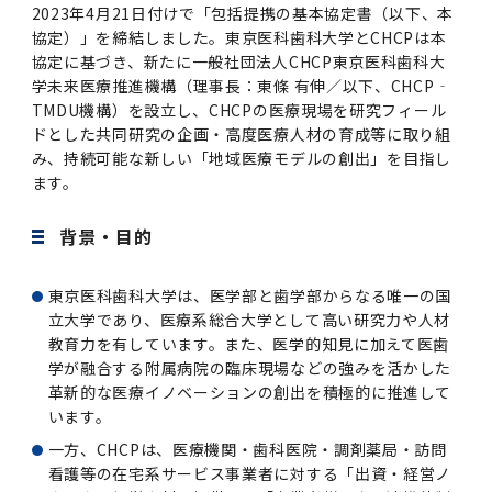
第3期】トップ
SPRING（MD）Program for the 2025
Exemption/Deferment)
奨学金についてトップ
日本学生支援機構
学費・入学金・奨学金について
大学院保健衛生学研究科
2023年4月21日付けで「包括提携の基本協定書（以下、本
学生保険制度について
企業・官公庁・医療機関の皆様へ
サークル・学園祭トップ
博士課程 医歯学専攻
施設利用
難治疾患研究所
AMED研究費の年間公募スケジュール(学内専
倫理審査手続きについて
Academic Year by Eligible Students
第２期 中期目標・中期計画等について
協定）」を締結しました。東京医科歯科大学とCHCPは本
3．自己点検・評価
博士課程 医歯学専攻
用)
学長×医学部学生懇談
英語版広報誌「TMDU ANNUAL NEWS」
写真で綴る 東京医科歯科大学トップ
３．自己点検・評価
「大学院学生の教育研究交流」に関する実施細
各複合領域コースの概要
学長選考・監察会議
クラウドファンディング実施プロジェクト一覧
医療管理政策学（MMA）コース（東京医科歯科
法定公開情報
東京医科歯科大学ダイバーシティ＆インクルー
コンプライアンス・ハラスメントトップ
難治疾患研究所
アルバイトについて
歯学部サマープログラム
医歯学総合研究科修士課程履修要項（シラバ
教育研究分野組織、指導教員研究内容
(*Autumn admission)
プレスリリース
オープンイノベーションセンター
剽窃チェックツール(学内専用)
【2026年4月入学者】入学料免除・徴収猶予申
協定に基づき、新たに一般社団法人CHCP東京医科歯科大
（第１期中期目標期間中）年度計画、年度評価
奨学金について
日本学生支援機構
目
大学）
ジョン推進宣言等
学費・入学金・奨学金についてトップ
大学院医歯学総合研究科生体検査科学講座
国民年金について
在学生向け
お茶の水祭
施設利用トップ
博士課程 生命理工医療科学専攻
ス）
ボランティア
高等研究院
各種実験手続き例(学内専用)
請について（Admission Fee
学未来医療推進機構（理事長：東條 有伸／以下、CHCP‐
等について
第３期中期目標・中期計画等について
4．指定国立大学法人構想に関する進捗状況に
博士課程 医歯学専攻トップ
博士課程 国際連携専攻（ジョイント・ディグリ
GAPファンド等の公募
Exemption&Admission Fee Deferment）
学長×歯学部学生懇談
学内向け広報誌「TMDUニュース」
第1回『学びの地』
編入学制度について（複数学士号）
TMDU機構）を設立し、CHCPの医療現場を研究フィール
統計データ
ハラスメントへの対応について
国際交流サイト
学生寮について
オンライン個別進学相談
教育研究分野組織、指導教員研究内容トップ
履修要項（大学院シラバス）保健衛生学研究科
令和７年度（２０２５年度）総合知と癒しの次
青い鳥広場(学内専用)
各種センター
安全保障輸出管理(学内専用)
ついて
財団法人・地方公共団体等奨学金
ー・プログラム：JDP）
ドとした共同研究の企画・高度医療人材の育成等に取り組
「複合領域コース｣｢編入学｣及び｢複数学士号｣
東京医科歯科大学ダイバーシティ＆インクルー
ダイバーシティ・インクルージョン室
奨学金について
研究テーマ検索システム
在学生向けトップ
学生相談窓口
新型コロナウイルス感染症に伴うお知らせ
保健管理センター
情報システム
大学病院
世代フロントランナー育成プログラム（医歯学
研究に必要な講習会等
（第２期中期目標期間中）年度計画・年度評価
み、持続可能な新しい「地域医療モデルの創出」を目指し
に関する協定書
ジョン推進宣言等トップ
概要
系）「Science Tokyo SPRING (医歯学系)」
「修学支援に対する相談窓口」を設置しまし
東京医科歯科大学の歴史
医歯大ひろば
第2回『教育 講義・実習の軌跡』
土地・建物及び所在地／関係施設位置図
公益通報について
研究情報サイト
アパート等の紹介
地域特別枠推薦選抜説明会
看護先進科学専攻
５大学災害看護コンソーシアム履修の手引き
等について
高等研究院
利益相反
ます。
関連リンク先
2025年度国立大学臨床検査学系博士後期課程
博士課程 生命理工医療科学専攻
（旧TMDU卓越大学院生制度）対象学生（秋入
た。
わくわく保育園（学内保育施設）
入学料・授業料の免除・徴収猶予について
お問い合わせ
学校推薦・求人情報について
ピアサポーター
卒業後の進路及び卒業者数
学生・女性支援センター
台風等の自然災害や交通機関運休による休講措
大学病院トップ
スポーツサイエンス機構
ES細胞/iPS細胞を使用する実験(学内専用)
優秀賞募集について
学対象）の募集について
「複合領域コース」の履修者に係る「編入学」
東京医科歯科大学ダイバーシティ＆インクルー
分野構成
置（湯島地区）Class Cancellation Measures
背景・目的
第3回『知と癒しの匠の創造者たち』
東京医科歯科大学規則集
研究テーマ検索システム
学生保険制度について
入試説明会
統合教育機構学務企画課
（第３期中期目標期間中）年度計画・年度評価
臨床研究法における臨床研究の利益相反管理に
及び「複数学士号」に関する実施細目
ジョン推進宣言／基本方針／アクション・プラ
博士課程 生命理工医療科学専攻トップ
due to Natural Disasters, such as
履修要項（大学院シラバス）
高等教育の修学支援制度
障がいのある学生のサポートについて
学内就職支援イベント
証明書関係
わくわく保育園
医科（医系診療部門）
M&Dデータ科学センター
等について
各種委員会関係(学内専用)
ついて
ン
Typhoons, and Transportation
Call for Applications to Science Tokyo
医歯学総合研究科博士課程医歯学系専攻履修要
東京医科歯科大学は、医学部と歯学部からなる唯一の国
その他の情報公開
卒業後の進路データ
キャンパス見学 ※現在は受け付けておりませ
設置計画履行状況報告書
Cancellation (for the Yushima area)
SPRING（MD）Program for the 2024
項（シラバス）
概要
年報
立大学であり、医療系総合大学として高い研究力や人材
ん
証明書関係トップ
学外就職支援イベント
障がいのある学生サポート
フィットネスルーム・売店
歯科（歯系診療部門）
統合教育機構
特定認定再生医療等委員会
特定認定再生医療等委員会
Academic Year by Eligible Students
女性活躍推進法による一般事業主行動計画
教育力を有しています。また、医学的知見に加えて医歯
研究不正の防止
サークル紹介
(*Autumn admission)
年報
学が融合する附属病院の臨床現場などの強みを活かした
新入学の大学院生へ To New Graduate
分野構成
年報トップ
統合教育機構学務企画課
ILA国府台 公開講座等のお知らせ
教養部在学生
障がいのある学生サポートトップ
インターンシップ
文部科学省からのお知らせ
国立美術館キャンパスメンバーズ
統合教育機構トップ
統合研究機構・統合イノベーション機構
革新的な医療イノベーションの創出を積極的に推進して
ヒトES細胞倫理審査委員会
Students
次世代育成支援対策推進法による一般事業主行
います。
会計監査人候補者の決定について
大学祭
令和６年度（２０２４年度）総合知と癒しの次
年報トップ
動計画
医歯学総合研究科博士課程生命理工学系専攻履
2024年（25.7MB）
セミナー・特別講義
一方、CHCPは、医療機関・歯科医院・調剤薬局・訪問
キャンパス紹介
医学部在学生
修学上の支援について
就職支援サイトリンク集
世代フロントランナー育成プログラム（医歯学
令和７年度（２０２５年度）新入生向けPC購
医学・歯学分野における数理・データサイエン
統合研究機構・統合イノベーション機構トップ
オープンイノベーションセンター
利益相反に関する説明会資料(ダウンロード)(学
修要項（シラバス）
看護等の在宅系サービス事業者に対する「出資・経営ノ
系）「Science Tokyo SPRING (医歯学系)」
入推奨仕様書
ス・AI教育開発事業
内専用)
教育等の情報
留学について
2024年（PDF：5.4MB）