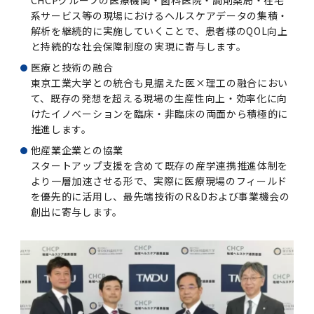
CHCPグループの医療機関・歯科医院・調剤薬局・在宅
系サービス等の現場におけるヘルスケアデータの集積・
2011年度
解析を継続的に実施していくことで、患者様のQOL向上
と持続的な社会保障制度の実現に寄与します。
医療と技術の融合
東京工業大学との統合も見据えた医×理工の融合におい
て、既存の発想を超える現場の生産性向上・効率化に向
けたイノベーションを臨床・非臨床の両面から積極的に
推進します。
他産業企業との協業
スタートアップ支援を含めて既存の産学連携推進体制を
より一層加速させる形で、実際に医療現場のフィールド
を優先的に活用し、最先端技術のR&Dおよび事業機会の
創出に寄与します。