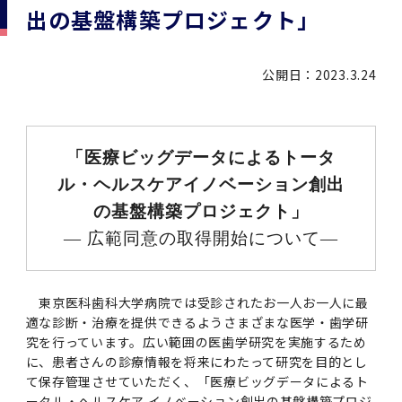
学
援制度
出の基盤構築プロジェクト」
建物沿革
キャンパスマップ
運営組織トップ
広報誌・刊行物
アドミッション・ポリシー
大学院入学案内トップ
聴講生・科目等履修生および大学院研究生募集
令和8年度（2026年度）総合知と癒しの次世代
令和8年度（2026年度）トップレベルAI研究の
ポリシー
歯学部（歯学科･口腔保健学科）
歯科（歯系診療部門）
外部資金
大学基金
教育について
フロントランナー育成プログラム Science
ための共創型エキスパート人材育成プログラム
CS（クリニシャン・サイエンティスト）養成支
授業・カリキュラム
公開日：2023.3.24
Tokyo Post-SPRING(医歯学系)春募集につい
対象学生（Science Tokyo BOOST（医歯学
援制度トップ
歴代校長及び学長
大学組織一覧
広報誌・刊行物トップ
大学の計画と評価
入試制度
募集要項
聴講生・科目等履修生および大学院研究生募集
入学に関するお問い合わせ窓口
ポリシートップ
医学部（医学科･保健衛生学科）
教養部
外部資金トップ
研究手続き
受験生
在学生
卒業生
て
系）生）の募集について
研究について
トップ
授業・カリキュラムトップ
入学料・授業料・奨学金
企業・研究者・一般の方
令和８年度（2026年度）CS（クリニシャン・
学生歌
学長・役員
大学紹介動画
大学の計画と評価トップ
入試制度トップ
募集要項トップ
四大学連合
学部などについて
WEB出願
医学部（医学科･保健衛生学科）
医学部（医学科･保健衛生学科）トップ
歯学部（歯学科･口腔保健学科）
教養部トップ
大学院医歯学総合研究科
研究費獲得支援
研究手続きトップ
研究活動
病院をご利用の方
令和7年度（2025年度）「総合知と癒しの次世
令和7年度トップレベルAI研究のための共創型
サイエンティスト）養成支援制度の募集につい
医療について
医学部
「医療ビッグデータによるトータ
四大学連合･複合領域コース
入学料・授業料・奨学金トップ
留学情報
代フロントランナー育成プログラム Science
エキスパート人材育成プログラム対象学生（医
て
ル・ヘルスケアイノベーション創出
大学紹介動画トップ
ブランド
副学長
大学概要（冊子）
大学評価の制度について
四大学連合トップ
学部入試の変更点（予告）
学部などについてトップ
医歯学総合研究科
情報公開・個人情報
学生生活などについて
アドミッション・ポリシー
歯学部（歯学科･口腔保健学科）
医学科
歯学部（歯学科･口腔保健学科）トップ
大学院医歯学総合研究科
公開講座・公開シンポジウム・講演会等のお知
大学院医歯学総合研究科トップ
大学院保健衛生学研究科
産学官連携
倫理審査申請システム
研究活動トップ
研究組織
Tokyo SPRING(医歯学系)」対象学生の春募集
歯学系-BOOST生）の募集について
アクセス
学内サイト
EN
東京医科歯科大学の誓い
歯学部
教育要項（学部シラバス）
授業料・入学料・検定料
学生生活サポート
らせ
の基盤構築プロジェクト」
について
Call for Applications for the Clinician
大学紹介動画
大学評価の制度についてトップ
理事･監事
統合報告書
1-1．第４期中期目標・中期計画等について【6
四大学連合憲章等
情報公開・個人情報トップ
入試データ
ILA国府台
学生生活などについてトップ
保健衛生学研究科
東京医科歯科大学ＳＤＧｓ推進宣言
イベント
過去の試験問題・入試データ
― 広範同意の取得開始について―
大学院医歯学総合研究科
保健衛生学科 【看護学専攻】
歯学科
大学院医歯学総合研究科トップ
大学院保健衛生学研究科
修士課程 医歯理工保健学専攻
大学院保健衛生学研究科トップ
寄附講座・寄附部門一覧
e-Rad 府省共通研究開発管理システム(外部サ
利益相反申告システム(学外利用時VPN必要)
研究情報データベース
研究組織トップ
取り組み・規制
令和６年度（2024年度）TMDUトップレベル
Scientist (CS) Training Support Program
世界大学ランキング
年間】
生体材料工学研究所
授業料・入学料・検定料トップ
履修要項（大学院シラバス）
入学料・授業料免除・徴収猶予について
学生生活サポートトップ
各種支援制度
ILA国府台担当教員一覧
イト)
Call for Applications to Science Tokyo
AI研究のための共創型エキスパート人材育成プ
for Academic Year 2026
(Admission & Tuition
キャンパスライフ編
概説
四大学連合憲章等トップ
Post-SPRING（MD）Program for the 2026
ログラム 対象学生（TMDU-BOOST生）の募
役員会
広報誌
複合領域コース(四大学共通)
情報公開制度
これまでの学部入試変更点
医学部
授業料・入学料・検定料
イベントトップ
FAQ
男性職員の育児休業等取得推進宣言
資料請求
TOEFL-ITP試験結果（スコアレポート）の返
大学院保健衛生学研究科
保健衛生学科 【検査技術学専攻】
口腔保健学科【口腔保健衛生学専攻】
修士課程 医歯理工保健学専攻
大学院保健衛生学研究科トップ
修士課程 医歯理工保健学専攻トップ
修士課程 医歯理工保健学専攻【医療管理政策
研究科長挨拶
ジョイントリサーチ講座・ジョイントリサーチ
臨床研究審査委員会申請システム
機関リポジトリ
若手研究者支援センター（YISC）
取り組み・規制トップ
事務部
東京医科歯科大学病院では受診されたお一人お一人に最
Exemption/Deferment)
1-1．第４期中期目標・中期計画等について【6
Academic Year by Eligible Students
集について
1-2.年度計画・年度評価等について【第1期～
却について
難治疾患研究所
授業料・入学料・検定料
保健衛生学研究科科目等履修生について
アルバイトについて
就職・キャリア支援
学（MMA）コース】
部門一覧
科研費電子申請システム(外部サイト)
適な診断・治療を提供できるようさまざまな医学・歯学研
年間】トップ
(*Spring admission)
第3期】
留学制度編
広報誌トップ
１．国立大学法人評価
四大学連合憲章
複合領域コース(四大学共通)トップ
経営協議会
大学案内 【受験生向け】（冊子）
複合領域コース（東京医科歯科大学）
個人情報保護制度
歯学部
奨学金について
オープンキャンパス
医歯学総合研究科博士課程 国際連携専攻（ジ
ダイバーシティ
合格発表
口腔保健学科【口腔保健工学専攻】
修士課程 医歯理工保健学専攻【医療管理政策
博士課程看護先進科学専攻
概要
概要
究を行っています。広い範囲の医歯学研究を実施するため
実験計画書のWeb申請システム(学外利用時
研究テーマ検索
重点研究領域
研究不正の防止
事務部トップ
入学料・授業料免除・徴収猶予について
奨学金について
ョイント・ディグリープログラム：JDP）
大学院入学希望者向け入試説明会
大学院研究生
入学料・授業料免除・徴収猶予について
に、患者さんの診療情報を将来にわたって研究を目的とし
アパート等の紹介
就職・キャリア支援トップ
学（MMA）コース】
サークル・学園祭
修士課程 医歯理工保健学専攻 グローバルヘル
生体材料工学研究所
研究助成金
VPN必要)
(Admission & Tuition
第１期 中期目標・中期計画等について
1-2.年度計画・年度評価等について【第1期～
Call for Applications to Science Tokyo
て保存管理させていただく、「医療ビッグデータによるト
2．認証評価
(Admission & Tuition
スリーダー養成 (MPH) コース
多職種連携教育編
広報誌「Bloom! 医科歯科大」
２．大学認証評価
「大学院学生の教育研究交流」に関する協定書
複合領域コースについて
教育研究評議会
写真で綴る 東京医科歯科大学
三大学連合（外部サイト）
統合報告書
ダイバーシティトップ
生体材料工学研究所
入学料・授業料の免除・徴収猶予について
医学部医学科サマープログラム
コンプライアンス・ハラスメント
試験問題及び解答例等の公表
博士課程共同災害看護学専攻
分野構成
組織
research map
統合研究機構・統合イノベーション推進機構
研究不正等の公表について
各種お問い合わせ先(事務部)
Exemption/Deferment)トップ
ータル・ヘルスケア イノベーション創出の基盤構築プロジ