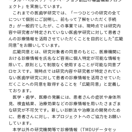
第3期】トップ
SPRING（MD）Program for the 2025
Exemption/Deferment)
奨学金についてトップ
日本学生支援機構
学費・入学金・奨学金について
大学院保健衛生学研究科
学生保険制度について
企業・官公庁・医療機関の皆様へ
サークル・学園祭トップ
博士課程 医歯学専攻
施設利用
難治疾患研究所
AMED研究費の年間公募スケジュール(学内専
倫理審査手続きについて
ェクト」を実施しています。
Academic Year by Eligible Students
第２期 中期目標・中期計画等について
3．自己点検・評価
博士課程 医歯学専攻
用)
学長×医学部学生懇談
英語版広報誌「TMDU ANNUAL NEWS」
写真で綴る 東京医科歯科大学トップ
３．自己点検・評価
「大学院学生の教育研究交流」に関する実施細
各複合領域コースの概要
これまでの医歯学研究では、「一つひとつの研究の全て
学長選考・監察会議
クラウドファンディング実施プロジェクト一覧
医療管理政策学（MMA）コース（東京医科歯科
法定公開情報
東京医科歯科大学ダイバーシティ＆インクルー
コンプライアンス・ハラスメントトップ
難治疾患研究所
アルバイトについて
歯学部サマープログラム
医歯学総合研究科修士課程履修要項（シラバ
教育研究分野組織、指導教員研究内容
(*Autumn admission)
プレスリリース
オープンイノベーションセンター
剽窃チェックツール(学内専用)
【2026年4月入学者】入学料免除・徴収猶予申
（第１期中期目標期間中）年度計画、年度評価
奨学金について
日本学生支援機構
について個別にご説明し、前もって了解をいただく手続
目
大学）
ジョン推進宣言等
学費・入学金・奨学金についてトップ
大学院医歯学総合研究科生体検査科学講座
国民年金について
在学生向け
お茶の水祭
施設利用トップ
博士課程 生命理工医療科学専攻
ス）
ボランティア
高等研究院
各種実験手続き例(学内専用)
請について（Admission Fee
等について
き」が一般的でしたが、この事業では、現時点では研究内
第３期中期目標・中期計画等について
4．指定国立大学法人構想に関する進捗状況に
博士課程 医歯学専攻トップ
博士課程 国際連携専攻（ジョイント・ディグリ
GAPファンド等の公募
Exemption&Admission Fee Deferment）
学長×歯学部学生懇談
学内向け広報誌「TMDUニュース」
第1回『学びの地』
編入学制度について（複数学士号）
統計データ
ハラスメントへの対応について
国際交流サイト
学生寮について
オンライン個別進学相談
教育研究分野組織、指導教員研究内容トップ
履修要項（大学院シラバス）保健衛生学研究科
令和７年度（２０２５年度）総合知と癒しの次
青い鳥広場(学内専用)
各種センター
安全保障輸出管理(学内専用)
容や研究者が特定されていない医歯学研究に対して患者さ
ついて
財団法人・地方公共団体等奨学金
ー・プログラム：JDP）
「複合領域コース｣｢編入学｣及び｢複数学士号｣
東京医科歯科大学ダイバーシティ＆インクルー
ダイバーシティ・インクルージョン室
奨学金について
研究テーマ検索システム
在学生向けトップ
学生相談窓口
新型コロナウイルス感染症に伴うお知らせ
保健管理センター
情報システム
大学病院
世代フロントランナー育成プログラム（医歯学
研究に必要な講習会等
んの診療情報を活用させていただくことを目的とした”広範
（第２期中期目標期間中）年度計画・年度評価
に関する協定書
ジョン推進宣言等トップ
概要
同意”をお願いしています。
系）「Science Tokyo SPRING (医歯学系)」
「修学支援に対する相談窓口」を設置しまし
東京医科歯科大学の歴史
医歯大ひろば
第2回『教育 講義・実習の軌跡』
土地・建物及び所在地／関係施設位置図
公益通報について
研究情報サイト
アパート等の紹介
地域特別枠推薦選抜説明会
看護先進科学専攻
５大学災害看護コンソーシアム履修の手引き
等について
高等研究院
利益相反
関連リンク先
2025年度国立大学臨床検査学系博士後期課程
広範同意とは、研究対象者の同意のもとに、医療機関に
博士課程 生命理工医療科学専攻
（旧TMDU卓越大学院生制度）対象学生（秋入
た。
わくわく保育園（学内保育施設）
入学料・授業料の免除・徴収猶予について
お問い合わせ
学校推薦・求人情報について
ピアサポーター
卒業後の進路及び卒業者数
学生・女性支援センター
台風等の自然災害や交通機関運休による休講措
大学病院トップ
スポーツサイエンス機構
ES細胞/iPS細胞を使用する実験(学内専用)
おける診療情報を氏名など容易に個人特定が可能な情報を
優秀賞募集について
学対象）の募集について
「複合領域コース」の履修者に係る「編入学」
東京医科歯科大学ダイバーシティ＆インクルー
分野構成
置（湯島地区）Class Cancellation Measures
第3回『知と癒しの匠の創造者たち』
東京医科歯科大学規則集
研究テーマ検索システム
学生保険制度について
入試説明会
統合教育機構学務企画課
除いて、原則として制限なく使用することが可能な同意プ
（第３期中期目標期間中）年度計画・年度評価
臨床研究法における臨床研究の利益相反管理に
及び「複数学士号」に関する実施細目
ジョン推進宣言／基本方針／アクション・プラ
博士課程 生命理工医療科学専攻トップ
due to Natural Disasters, such as
履修要項（大学院シラバス）
高等教育の修学支援制度
障がいのある学生のサポートについて
学内就職支援イベント
証明書関係
わくわく保育園
ロセスです。現時点では研究内容や研究者が特定されてい
医科（医系診療部門）
M&Dデータ科学センター
等について
各種委員会関係(学内専用)
ついて
ン
Typhoons, and Transportation
Call for Applications to Science Tokyo
ない医歯学研究に対して患者の診療情報を活用させていた
医歯学総合研究科博士課程医歯学系専攻履修要
その他の情報公開
卒業後の進路データ
キャンパス見学 ※現在は受け付けておりませ
設置計画履行状況報告書
Cancellation (for the Yushima area)
SPRING（MD）Program for the 2024
だくことへの同意を取得することを「広範同意」と定義し
項（シラバス）
概要
年報
ん
証明書関係トップ
学外就職支援イベント
障がいのある学生サポート
フィットネスルーム・売店
歯科（歯系診療部門）
統合教育機構
特定認定再生医療等委員会
特定認定再生医療等委員会
Academic Year by Eligible Students
ております。
女性活躍推進法による一般事業主行動計画
研究不正の防止
サークル紹介
医学・歯学、医療の発展には、患者さんの症状や身体所
(*Autumn admission)
年報
新入学の大学院生へ To New Graduate
分野構成
年報トップ
統合教育機構学務企画課
見、検査結果、治療効果などの診療情報を用いたさまざま
ILA国府台 公開講座等のお知らせ
教養部在学生
障がいのある学生サポートトップ
インターンシップ
文部科学省からのお知らせ
国立美術館キャンパスメンバーズ
統合教育機構トップ
統合研究機構・統合イノベーション機構
ヒトES細胞倫理審査委員会
Students
次世代育成支援対策推進法による一般事業主行
な研究が不可欠です。新しい診断法や治療法の開発のため
会計監査人候補者の決定について
大学祭
令和６年度（２０２４年度）総合知と癒しの次
年報トップ
動計画
に、患者さんに対し、本プロジェクトへのご協力をお願い
医歯学総合研究科博士課程生命理工学系専攻履
2024年（25.7MB）
セミナー・特別講義
キャンパス紹介
医学部在学生
修学上の支援について
就職支援サイトリンク集
世代フロントランナー育成プログラム（医歯学
令和７年度（２０２５年度）新入生向けPC購
医学・歯学分野における数理・データサイエン
統合研究機構・統合イノベーション機構トップ
オープンイノベーションセンター
利益相反に関する説明会資料(ダウンロード)(学
しています。
修要項（シラバス）
系）「Science Tokyo SPRING (医歯学系)」
入推奨仕様書
ス・AI教育開発事業
内専用)
本学以外の研究機関等で診療情報（TMDUデータセッ
教育等の情報
留学について
2024年（PDF：5.4MB）