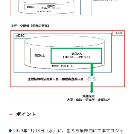
2016年 （PDF：13.5MB）
対象）の募集について
学位の申請
2015年 （PDF：83.3MB）
2019年度
脳統合機能研究センター
図書館
連絡先一覧
国立大学法人ガバナンス・コード報告書
卒後3年大学評価アンケート
ダイバーシティ・インクルージョン室
2015年 （PDF：2.3MB）
2014年 （PDF：21.4MB）
2018年度
核酸・ペプチド創薬治療研究センター
図書館講習会
役員会議事概要について
卒業時大学評価アンケート
2013年 （PDF：6.4MB）
2017年度
アクティブラーニング教室・情報検索室
企業活動と医療機関等の透明性ガイドライン
科目評価（旧 科目別アンケート）
2016年度
イマキク
教学IR 業績・活動
2015年度
情報システムポータル
2014年度
お茶の水医学雑誌
2013年度
ポイント
2012年度
2023年1月18日（水）に、歯系診療部門にて本プロジェ