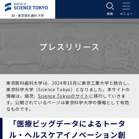
旧・東京医科歯科大学
大学案内
プレスリリース
大学案内トップ
入学案内
学長メッセージ
入学案内トップ
学生生活
基本理念・沿革
大学案内
学生生活トップ
教育研究組織等
東京医科歯科大学は、2024年10月に東京工業大学と統合し、
東京科学大学（Science Tokyo）となりました。本サイトの
情報は、順次、
Science Tokyoのサイト
に移行していきま
基本理念・沿革トップ
東京医科歯科大学の特色
学部受験生向け「大学案内」（冊子）
Science Tokyo SPRING (医歯学系)
教育研究組織等トップ
大学病院
す。公開されているページは東京科学大学の情報として有効
なものです。
理念
東京医科歯科大学の特色トップ
アクセス
学部入学案内
Science Tokyo SPRING (医歯学系) トップ
Science Tokyo BOOST (医歯学系)
教育理念
大学病院トップ
研究・連携
「医療ビッグデータによるトータ
ル・ヘルスケアイノベーション創
沿革
学問と教育の聖地 湯島に建つ東京医科歯科大
アクセストップ
運営組織
学部入学案内トップ
大学院入学案内
今後の博士学生向け支援制度について
Science Tokyo BOOST (医歯学系)トップ
CS（クリニシャン・サイエンティスト）養成支
教育理念トップ
医学部（医学科･保健衛生学科）
医科（医系診療部門）
研究・連携トップ
国際交流