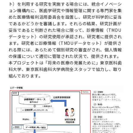
女性の活躍推進に向けた取り組み
（旧TMDU卓越大学院生制度）対象学生（秋入
2023年（49.5MB）
セミナー・特別講義トップ
設置計画履行状況報告書
ト）を利用する研究を実施する場合には、統合イノベーシ
歯学部在学生
学生相談支援室
就職支援ガイド
統合イノベーション機構
統合国際機構
ョン機構内に、医歯学研究や情報管理に関する専門家を集
学対象）の募集について
令和６年度（２０２４年度）東京医科歯科大学
大学統合時の教育・学生生活について（受験生
研究大学強化促進事業に関する情報・評価
動物実験等に関する情報
2023年（PDF：4.5MB）
次世代認定マーク「くるみん」を取得しました
めた医療情報利活用委員会を設置し、研究が科学的に妥当
「研究者早期育成コース」採用決定通知書授与
2022年（38.1 MB）
2026年度
向け）
大学院在学生
障害を理由とする差別の解消の推進に関する対
外国人留学生の就職情報について
統合イノベーション機構トップ
若手研究者支援センター（統合研究機構）
であるかどうかを審議します。それらの結果、研究計画が
統合情報機構（図書館部門・ITセキュリティ部
（基準適合一般事業主認定）
Call for Applications to TMDU-SPRING
式を行いました。
Regarding education and student life after
応要領
妥当であると判断された場合に限って、診療情報（TMDU
門）
企業等からの資金提供状況の公表
2022年（PDF：53.8 MB）
Program (formerly the TMDU WISE
the integration（For prospective
データセット）の研究使用が承認され、研究者に提供され
2021年（PDF：71.9 MB）
2025年度
附属学校在学生
就職活動体験談について
医療ビッグデータによるトータル・ヘルスケア
研究基盤クラスター（統合研究機構）
Program) for the 2024 Academic Year
students）
ます。研究者に診療情報（TMDUデータセット）が提供さ
令和５年度（２０２３年度）東京医科歯科大学
バリアフリーマップ
イノベーション創出の基盤構築プロジェクト
統合情報機構（図書館部門・ITセキュリティ部
学生支援・保健管理機構
女性活躍推進法による一般事業主行動計画
れる際には、あらためて個別研究の審査がされ、個人情報
2021年（PDF：4.5 MB）
「研究者早期育成コース及び研究者養成コー
2020年 （PDF：67.8MB）
2023年度
門）トップ
の保護について適切に管理された状況で、提供されます。
OB・OG情報について
研究基盤クラスター（統合研究機構）トップ
先端医歯工学創成クラスター（統合研究機構）
令和6年度（2024年度）東京医科歯科大学
ス」採用決定通知書授与式を行いました。
大学統合時の教育・学生生活について（在学生
本プロジェクトは「将来の医療の発展ために」東京医科歯
困りごと対策貸出グッズ
オープンイノベーションセンター
学生支援・保健管理機構トップ
環境安全管理室
「TMDU-SPRING」対象学生の募集について
次世代育成支援対策推進法による一般事業主行
向け）
2020年 （PDF：4.6MB）
科大学、東京医科歯科大学病院全スタッフで協力し、取り
2019年 （PDF：71.7MB）
2024年度
ITヘルプデスク（学内専用サイト）
（※春入学対象）について
動計画
Regarding education and student life after
内定取り消しについて
リサーチコアセンター
先端医歯工学創成クラスター（統合研究機構）
統合研究機構から他部局へ異動したセンター
令和４年度（２０２２年度）東京医科歯科大学
組んでおります。
the integration (For current students)
ヘルスサイエンスR&Dセンター
トップ
保健管理センター
環境安全管理室トップ
広報部
「研究者早期育成コース及び研究者養成コー
2019年 （PDF：5.2MB）
2018年 （PDF：83.3MB）
2022年度
ITセキュリティ部門（学内専用サイト）
Call for Application to TMDU WISE
ス」採用決定通知書授与式を行いました。
女性の活躍推進に向けた取り組み
進路届の提出について
実験動物センター
統合研究機構から他部局へ異動したセンタート
Programs (II) for the 2023 Academic Year
教学IR関連公開情報
再生医療研究センター
ップ
湯島学生支援センター
環境報告書
2018年 （PDF：18.7MB）
by Eligible Students (*Autumn admission)
2017年 （PDF：75.1MB）
2021年度
図書館部門
令和３年度（２０２１年度）東京医科歯科大学
目標とする教員の適正な年齢構成
その他 就職関連情報（推薦書等）
生命倫理研究センター
「卓越大学院生制度（Ⅰ）」採用決定通知書授
教学IR関連公開情報トップ
再生医療研究センター（微生物安全性グルー
低侵襲医療センター（旧：低侵襲医歯学研究セ
湯島学生支援センタートップ
2017年 （PDF：7.2MB）
令和５年度（２０２３年度）東京医科歯科大学
与式を行いました。
2016年 （PDF：73.0MB）
2020年度
プ）
ンター）
図書館部門トップ
デジタル変革推進事務室
キャンパスマスタープラン2016
疾患バイオリソースセンター
「卓越大学院生制度（Ⅱ）」対象学生（秋入学
卒業生進路アンケート
学生相談支援室