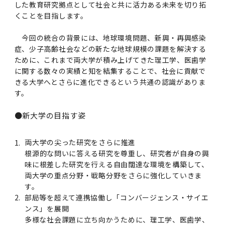
第3期】トップ
SPRING（MD）Program for the 2025
Exemption/Deferment)
奨学金についてトップ
日本学生支援機構
した教育研究拠点として社会と共に活力ある未来を切り拓
学費・入学金・奨学金について
大学院保健衛生学研究科
学生保険制度について
企業・官公庁・医療機関の皆様へ
サークル・学園祭トップ
博士課程 医歯学専攻
施設利用
難治疾患研究所
AMED研究費の年間公募スケジュール(学内専
倫理審査手続きについて
Academic Year by Eligible Students
くことを目指します。
第２期 中期目標・中期計画等について
3．自己点検・評価
博士課程 医歯学専攻
用)
学長×医学部学生懇談
英語版広報誌「TMDU ANNUAL NEWS」
写真で綴る 東京医科歯科大学トップ
３．自己点検・評価
「大学院学生の教育研究交流」に関する実施細
各複合領域コースの概要
学長選考・監察会議
クラウドファンディング実施プロジェクト一覧
医療管理政策学（MMA）コース（東京医科歯科
法定公開情報
東京医科歯科大学ダイバーシティ＆インクルー
コンプライアンス・ハラスメントトップ
難治疾患研究所
アルバイトについて
歯学部サマープログラム
医歯学総合研究科修士課程履修要項（シラバ
教育研究分野組織、指導教員研究内容
(*Autumn admission)
プレスリリース
オープンイノベーションセンター
剽窃チェックツール(学内専用)
【2026年4月入学者】入学料免除・徴収猶予申
（第１期中期目標期間中）年度計画、年度評価
奨学金について
日本学生支援機構
目
大学）
ジョン推進宣言等
学費・入学金・奨学金についてトップ
大学院医歯学総合研究科生体検査科学講座
国民年金について
在学生向け
お茶の水祭
施設利用トップ
博士課程 生命理工医療科学専攻
ス）
ボランティア
高等研究院
各種実験手続き例(学内専用)
請について（Admission Fee
今回の統合の背景には、地球環境問題、新興・再興感染
等について
第３期中期目標・中期計画等について
4．指定国立大学法人構想に関する進捗状況に
博士課程 医歯学専攻トップ
博士課程 国際連携専攻（ジョイント・ディグリ
GAPファンド等の公募
症、少子高齢社会などの新たな地球規模の課題を解決する
Exemption&Admission Fee Deferment）
学長×歯学部学生懇談
学内向け広報誌「TMDUニュース」
第1回『学びの地』
編入学制度について（複数学士号）
統計データ
ハラスメントへの対応について
国際交流サイト
学生寮について
オンライン個別進学相談
教育研究分野組織、指導教員研究内容トップ
履修要項（大学院シラバス）保健衛生学研究科
令和７年度（２０２５年度）総合知と癒しの次
青い鳥広場(学内専用)
各種センター
安全保障輸出管理(学内専用)
ついて
財団法人・地方公共団体等奨学金
ー・プログラム：JDP）
ために、これまで両大学が積み上げてきた理工学、医歯学
「複合領域コース｣｢編入学｣及び｢複数学士号｣
東京医科歯科大学ダイバーシティ＆インクルー
ダイバーシティ・インクルージョン室
奨学金について
研究テーマ検索システム
在学生向けトップ
学生相談窓口
新型コロナウイルス感染症に伴うお知らせ
保健管理センター
情報システム
大学病院
世代フロントランナー育成プログラム（医歯学
研究に必要な講習会等
（第２期中期目標期間中）年度計画・年度評価
に関する数々の実績と知を結集することで、社会に貢献で
に関する協定書
ジョン推進宣言等トップ
概要
系）「Science Tokyo SPRING (医歯学系)」
「修学支援に対する相談窓口」を設置しまし
東京医科歯科大学の歴史
医歯大ひろば
第2回『教育 講義・実習の軌跡』
土地・建物及び所在地／関係施設位置図
公益通報について
研究情報サイト
アパート等の紹介
地域特別枠推薦選抜説明会
看護先進科学専攻
５大学災害看護コンソーシアム履修の手引き
等について
高等研究院
利益相反
きる大学へとさらに進化できるという共通の認識がありま
関連リンク先
2025年度国立大学臨床検査学系博士後期課程
博士課程 生命理工医療科学専攻
（旧TMDU卓越大学院生制度）対象学生（秋入
た。
わくわく保育園（学内保育施設）
入学料・授業料の免除・徴収猶予について
お問い合わせ
学校推薦・求人情報について
ピアサポーター
卒業後の進路及び卒業者数
学生・女性支援センター
台風等の自然災害や交通機関運休による休講措
大学病院トップ
す。
スポーツサイエンス機構
ES細胞/iPS細胞を使用する実験(学内専用)
優秀賞募集について
学対象）の募集について
「複合領域コース」の履修者に係る「編入学」
東京医科歯科大学ダイバーシティ＆インクルー
分野構成
置（湯島地区）Class Cancellation Measures
第3回『知と癒しの匠の創造者たち』
東京医科歯科大学規則集
研究テーマ検索システム
学生保険制度について
入試説明会
統合教育機構学務企画課
（第３期中期目標期間中）年度計画・年度評価
臨床研究法における臨床研究の利益相反管理に
及び「複数学士号」に関する実施細目
ジョン推進宣言／基本方針／アクション・プラ
●新大学の目指す姿
博士課程 生命理工医療科学専攻トップ
due to Natural Disasters, such as
履修要項（大学院シラバス）
高等教育の修学支援制度
障がいのある学生のサポートについて
学内就職支援イベント
証明書関係
わくわく保育園
医科（医系診療部門）
M&Dデータ科学センター
等について
各種委員会関係(学内専用)
ついて
ン
Typhoons, and Transportation
Call for Applications to Science Tokyo
医歯学総合研究科博士課程医歯学系専攻履修要
その他の情報公開
卒業後の進路データ
キャンパス見学 ※現在は受け付けておりませ
設置計画履行状況報告書
Cancellation (for the Yushima area)
SPRING（MD）Program for the 2024
1.
両大学の尖った研究をさらに推進
項（シラバス）
概要
年報
ん
証明書関係トップ
学外就職支援イベント
障がいのある学生サポート
フィットネスルーム・売店
歯科（歯系診療部門）
統合教育機構
特定認定再生医療等委員会
特定認定再生医療等委員会
根源的な問いに答える研究を尊重し、研究者が自身の興
Academic Year by Eligible Students
女性活躍推進法による一般事業主行動計画
味に根差した研究を行える自由闊達な環境を構築して、
研究不正の防止
サークル紹介
(*Autumn admission)
年報
新入学の大学院生へ To New Graduate
分野構成
年報トップ
統合教育機構学務企画課
両大学の重点分野・戦略分野をさらに強化していきま
ILA国府台 公開講座等のお知らせ
教養部在学生
障がいのある学生サポートトップ
インターンシップ
文部科学省からのお知らせ
国立美術館キャンパスメンバーズ
統合教育機構トップ
統合研究機構・統合イノベーション機構
ヒトES細胞倫理審査委員会
Students
次世代育成支援対策推進法による一般事業主行
す。
会計監査人候補者の決定について
大学祭
令和６年度（２０２４年度）総合知と癒しの次
年報トップ
動計画
2.
部局等を超えて連携協働し「コンバージェンス・サイエ
医歯学総合研究科博士課程生命理工学系専攻履
2024年（25.7MB）
セミナー・特別講義
キャンパス紹介
医学部在学生
修学上の支援について
就職支援サイトリンク集
世代フロントランナー育成プログラム（医歯学
令和７年度（２０２５年度）新入生向けPC購
医学・歯学分野における数理・データサイエン
統合研究機構・統合イノベーション機構トップ
オープンイノベーションセンター
利益相反に関する説明会資料(ダウンロード)(学
ンス」を展開
修要項（シラバス）
系）「Science Tokyo SPRING (医歯学系)」
入推奨仕様書
ス・AI教育開発事業
多様な社会課題に立ち向かうために、理工学、医歯学、
内専用)
教育等の情報
留学について
2024年（PDF：5.4MB）