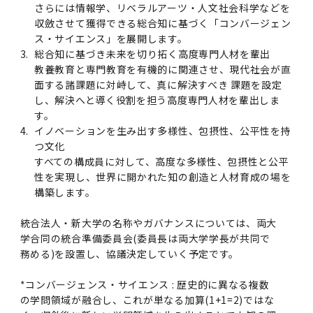
女性の活躍推進に向けた取り組み
さらには情報学、リベラルアーツ・人文社会科学などを
（旧TMDU卓越大学院生制度）対象学生（秋入
2023年（49.5MB）
セミナー・特別講義トップ
設置計画履行状況報告書
歯学部在学生
学生相談支援室
就職支援ガイド
統合イノベーション機構
統合国際機構
収斂させて獲得できる総合知に基づく「コンバージェン
学対象）の募集について
令和６年度（２０２４年度）東京医科歯科大学
大学統合時の教育・学生生活について（受験生
研究大学強化促進事業に関する情報・評価
動物実験等に関する情報
2023年（PDF：4.5MB）
ス・サイエンス」を展開します。
次世代認定マーク「くるみん」を取得しました
「研究者早期育成コース」採用決定通知書授与
2022年（38.1 MB）
2026年度
向け）
大学院在学生
障害を理由とする差別の解消の推進に関する対
外国人留学生の就職情報について
3.
総合知に基づき未来を切り拓く高度専門人材を輩出
統合イノベーション機構トップ
若手研究者支援センター（統合研究機構）
統合情報機構（図書館部門・ITセキュリティ部
（基準適合一般事業主認定）
Call for Applications to TMDU-SPRING
式を行いました。
Regarding education and student life after
教養教育と専門教育を有機的に関連させ、現代社会が直
応要領
門）
企業等からの資金提供状況の公表
2022年（PDF：53.8 MB）
Program (formerly the TMDU WISE
the integration（For prospective
面する諸課題に対峙して、真に解決すべき 課題を設定
2021年（PDF：71.9 MB）
2025年度
附属学校在学生
就職活動体験談について
医療ビッグデータによるトータル・ヘルスケア
研究基盤クラスター（統合研究機構）
Program) for the 2024 Academic Year
students）
し、解決へと導く役割を担う高度専門人材を輩出しま
令和５年度（２０２３年度）東京医科歯科大学
バリアフリーマップ
イノベーション創出の基盤構築プロジェクト
統合情報機構（図書館部門・ITセキュリティ部
学生支援・保健管理機構
す。
女性活躍推進法による一般事業主行動計画
2021年（PDF：4.5 MB）
「研究者早期育成コース及び研究者養成コー
2020年 （PDF：67.8MB）
2023年度
門）トップ
4.
イノベーションを生み出す多様性、包摂性、公平性を持
OB・OG情報について
研究基盤クラスター（統合研究機構）トップ
先端医歯工学創成クラスター（統合研究機構）
令和6年度（2024年度）東京医科歯科大学
ス」採用決定通知書授与式を行いました。
大学統合時の教育・学生生活について（在学生
つ文化
困りごと対策貸出グッズ
オープンイノベーションセンター
学生支援・保健管理機構トップ
環境安全管理室
「TMDU-SPRING」対象学生の募集について
次世代育成支援対策推進法による一般事業主行
向け）
2020年 （PDF：4.6MB）
すべての構成員に対して、高度な多様性、包摂性と公平
2019年 （PDF：71.7MB）
2024年度
ITヘルプデスク（学内専用サイト）
（※春入学対象）について
動計画
Regarding education and student life after
内定取り消しについて
リサーチコアセンター
先端医歯工学創成クラスター（統合研究機構）
統合研究機構から他部局へ異動したセンター
性を実現し、世界に開かれた知の創造と人材育成の場を
令和４年度（２０２２年度）東京医科歯科大学
the integration (For current students)
ヘルスサイエンスR&Dセンター
トップ
保健管理センター
環境安全管理室トップ
広報部
構築します。
「研究者早期育成コース及び研究者養成コー
2019年 （PDF：5.2MB）
2018年 （PDF：83.3MB）
2022年度
ITセキュリティ部門（学内専用サイト）
Call for Application to TMDU WISE
ス」採用決定通知書授与式を行いました。
女性の活躍推進に向けた取り組み
進路届の提出について
実験動物センター
統合研究機構から他部局へ異動したセンタート
統合法人・新大学の名称やガバナンスについては、両大
Programs (II) for the 2023 Academic Year
教学IR関連公開情報
再生医療研究センター
ップ
湯島学生支援センター
環境報告書
2018年 （PDF：18.7MB）
学合同の統合準備委員会(委員長は両大学学長が共同で
by Eligible Students (*Autumn admission)
2017年 （PDF：75.1MB）
2021年度
図書館部門
令和３年度（２０２１年度）東京医科歯科大学
目標とする教員の適正な年齢構成
その他 就職関連情報（推薦書等）
生命倫理研究センター
務める)を設置し、協議決定していく予定です。
「卓越大学院生制度（Ⅰ）」採用決定通知書授
教学IR関連公開情報トップ
再生医療研究センター（微生物安全性グルー
低侵襲医療センター（旧：低侵襲医歯学研究セ
湯島学生支援センタートップ
2017年 （PDF：7.2MB）
*コンバージェンス・サイエンス : 歴史的に異なる複数
令和５年度（２０２３年度）東京医科歯科大学
与式を行いました。
2016年 （PDF：73.0MB）
2020年度
プ）
ンター）
図書館部門トップ
デジタル変革推進事務室
キャンパスマスタープラン2016
疾患バイオリソースセンター
の学問領域が融合し、これが単なる加算(1+1=2)ではな
「卓越大学院生制度（Ⅱ）」対象学生（秋入学
卒業生進路アンケート
学生相談支援室