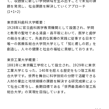
く、収斂後に新しい学問領域を生み出すことで未知の課
2016年 （PDF：13.5MB）
対象）の募集について
学位の申請
2015年 （PDF：83.3MB）
2019年度
脳統合機能研究センター
図書館
連絡先一覧
題を発見し、社会課題を解決していくアプローチ
国立大学法人ガバナンス・コード報告書
(1+1>2)
卒後3年大学評価アンケート
ダイバーシティ・インクルージョン室
2015年 （PDF：2.3MB）
2014年 （PDF：21.4MB）
2018年度
核酸・ペプチド創薬治療研究センター
図書館講習会
役員会議事概要について
東京医科歯科大学概要：
卒業時大学評価アンケート
1928年に官立歯科医学教育機関として設置され、学問
2013年 （PDF：6.4MB）
2017年度
アクティブラーニング教室・情報検索室
と教育の聖地である湯島・昌平坂において、医学と歯学
企業活動と医療機関等の透明性ガイドライン
の融合を通じて、先進的な医療の実践に従事する日本で
科目評価（旧 科目別アンケート）
唯一の医療系総合大学院大学として「知と癒しの匠」を
2016年度
イマキク
創造し、人々の健康と社会の福祉に貢献しております。
教学IR 業績・活動
東京工業大学概要：
2015年度
情報システムポータル
1881年に東京職工学校として設立され、1929年に東京
工業大学となった、140年を超える歴史をもつ理工系総
2014年度
お茶の水医学雑誌
合大学です。世界を舞台に科学技術の分野で活躍できる
人材の輩出と地球規模の課題を解決する研究成果によっ
て社会に寄与し、長期目標である「世界最高峰の理工系
2013年度
総合大学」の実現を目指しています。
2012年度