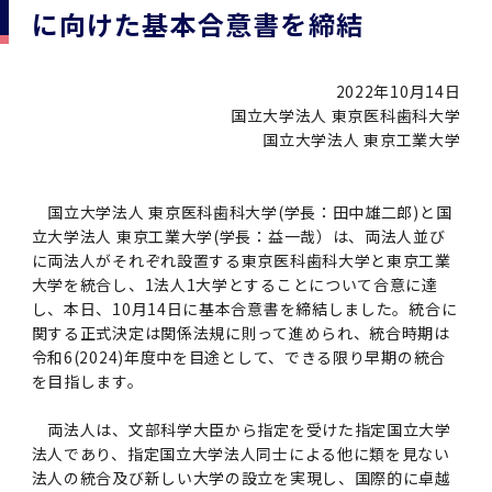
学
援制度
に向けた基本合意書を締結
建物沿革
キャンパスマップ
運営組織トップ
広報誌・刊行物
アドミッション・ポリシー
大学院入学案内トップ
聴講生・科目等履修生および大学院研究生募集
令和8年度（2026年度）総合知と癒しの次世代
令和8年度（2026年度）トップレベルAI研究の
ポリシー
歯学部（歯学科･口腔保健学科）
歯科（歯系診療部門）
外部資金
大学基金
教育について
フロントランナー育成プログラム Science
ための共創型エキスパート人材育成プログラム
CS（クリニシャン・サイエンティスト）養成支
授業・カリキュラム
2022年10月14日
Tokyo Post-SPRING(医歯学系)春募集につい
対象学生（Science Tokyo BOOST（医歯学
援制度トップ
歴代校長及び学長
大学組織一覧
広報誌・刊行物トップ
大学の計画と評価
入試制度
募集要項
聴講生・科目等履修生および大学院研究生募集
入学に関するお問い合わせ窓口
ポリシートップ
医学部（医学科･保健衛生学科）
教養部
外部資金トップ
研究手続き
受験生
在学生
卒業生
国立大学法人 東京医科歯科大学
て
系）生）の募集について
研究について
トップ
授業・カリキュラムトップ
入学料・授業料・奨学金
国立大学法人 東京工業大学
企業・研究者・一般の方
令和８年度（2026年度）CS（クリニシャン・
学生歌
学長・役員
大学紹介動画
大学の計画と評価トップ
入試制度トップ
募集要項トップ
四大学連合
学部などについて
WEB出願
医学部（医学科･保健衛生学科）
医学部（医学科･保健衛生学科）トップ
歯学部（歯学科･口腔保健学科）
教養部トップ
大学院医歯学総合研究科
研究費獲得支援
研究手続きトップ
研究活動
病院をご利用の方
令和7年度（2025年度）「総合知と癒しの次世
令和7年度トップレベルAI研究のための共創型
サイエンティスト）養成支援制度の募集につい
医療について
医学部
四大学連合･複合領域コース
入学料・授業料・奨学金トップ
留学情報
代フロントランナー育成プログラム Science
エキスパート人材育成プログラム対象学生（医
て
国立大学法人 東京医科歯科大学(学長：田中雄二郎)と国
大学紹介動画トップ
ブランド
副学長
大学概要（冊子）
大学評価の制度について
四大学連合トップ
学部入試の変更点（予告）
学部などについてトップ
医歯学総合研究科
情報公開・個人情報
学生生活などについて
アドミッション・ポリシー
歯学部（歯学科･口腔保健学科）
医学科
歯学部（歯学科･口腔保健学科）トップ
大学院医歯学総合研究科
公開講座・公開シンポジウム・講演会等のお知
大学院医歯学総合研究科トップ
大学院保健衛生学研究科
産学官連携
倫理審査申請システム
研究活動トップ
研究組織
Tokyo SPRING(医歯学系)」対象学生の春募集
歯学系-BOOST生）の募集について
立大学法人 東京工業大学(学長：益一哉）は、両法人並び
アクセス
学内サイト
EN
東京医科歯科大学の誓い
歯学部
教育要項（学部シラバス）
授業料・入学料・検定料
学生生活サポート
らせ
に両法人がそれぞれ設置する東京医科歯科大学と東京工業
について
Call for Applications for the Clinician
大学を統合し、1法人1大学とすることについて合意に達
大学紹介動画
大学評価の制度についてトップ
理事･監事
統合報告書
1-1．第４期中期目標・中期計画等について【6
四大学連合憲章等
情報公開・個人情報トップ
入試データ
ILA国府台
学生生活などについてトップ
保健衛生学研究科
東京医科歯科大学ＳＤＧｓ推進宣言
イベント
過去の試験問題・入試データ
大学院医歯学総合研究科
保健衛生学科 【看護学専攻】
歯学科
大学院医歯学総合研究科トップ
大学院保健衛生学研究科
修士課程 医歯理工保健学専攻
大学院保健衛生学研究科トップ
寄附講座・寄附部門一覧
e-Rad 府省共通研究開発管理システム(外部サ
利益相反申告システム(学外利用時VPN必要)
研究情報データベース
研究組織トップ
取り組み・規制
令和６年度（2024年度）TMDUトップレベル
Scientist (CS) Training Support Program
し、本日、10月14日に基本合意書を締結しました。統合に
世界大学ランキング
年間】
生体材料工学研究所
授業料・入学料・検定料トップ
履修要項（大学院シラバス）
入学料・授業料免除・徴収猶予について
学生生活サポートトップ
各種支援制度
ILA国府台担当教員一覧
イト)
Call for Applications to Science Tokyo
AI研究のための共創型エキスパート人材育成プ
for Academic Year 2026
関する正式決定は関係法規に則って進められ、統合時期は
(Admission & Tuition
キャンパスライフ編
概説
四大学連合憲章等トップ
Post-SPRING（MD）Program for the 2026
ログラム 対象学生（TMDU-BOOST生）の募
役員会
広報誌
複合領域コース(四大学共通)
情報公開制度
これまでの学部入試変更点
医学部
授業料・入学料・検定料
イベントトップ
FAQ
男性職員の育児休業等取得推進宣言
資料請求
TOEFL-ITP試験結果（スコアレポート）の返
大学院保健衛生学研究科
保健衛生学科 【検査技術学専攻】
口腔保健学科【口腔保健衛生学専攻】
修士課程 医歯理工保健学専攻
大学院保健衛生学研究科トップ
修士課程 医歯理工保健学専攻トップ
修士課程 医歯理工保健学専攻【医療管理政策
研究科長挨拶
ジョイントリサーチ講座・ジョイントリサーチ
令和6(2024)年度中を目途として、できる限り早期の統合
臨床研究審査委員会申請システム
機関リポジトリ
若手研究者支援センター（YISC）
取り組み・規制トップ
事務部
Exemption/Deferment)
1-1．第４期中期目標・中期計画等について【6
Academic Year by Eligible Students
集について
1-2.年度計画・年度評価等について【第1期～
却について
難治疾患研究所
授業料・入学料・検定料
保健衛生学研究科科目等履修生について
アルバイトについて
を目指します。
就職・キャリア支援
学（MMA）コース】
部門一覧
科研費電子申請システム(外部サイト)
年間】トップ
(*Spring admission)
第3期】
留学制度編
広報誌トップ
１．国立大学法人評価
四大学連合憲章
複合領域コース(四大学共通)トップ
経営協議会
大学案内 【受験生向け】（冊子）
複合領域コース（東京医科歯科大学）
個人情報保護制度
歯学部
奨学金について
オープンキャンパス
医歯学総合研究科博士課程 国際連携専攻（ジ
ダイバーシティ
合格発表
口腔保健学科【口腔保健工学専攻】
修士課程 医歯理工保健学専攻【医療管理政策
博士課程看護先進科学専攻
概要
概要
実験計画書のWeb申請システム(学外利用時
研究テーマ検索
重点研究領域
研究不正の防止
事務部トップ
両法人は、文部科学大臣から指定を受けた指定国立大学
入学料・授業料免除・徴収猶予について
奨学金について
ョイント・ディグリープログラム：JDP）
大学院入学希望者向け入試説明会
大学院研究生
入学料・授業料免除・徴収猶予について
アパート等の紹介
就職・キャリア支援トップ
学（MMA）コース】
サークル・学園祭
修士課程 医歯理工保健学専攻 グローバルヘル
生体材料工学研究所
研究助成金
VPN必要)
法人であり、指定国立大学法人同士による他に類を見ない
(Admission & Tuition
第１期 中期目標・中期計画等について
1-2.年度計画・年度評価等について【第1期～
Call for Applications to Science Tokyo
2．認証評価
(Admission & Tuition
スリーダー養成 (MPH) コース
多職種連携教育編
広報誌「Bloom! 医科歯科大」
２．大学認証評価
「大学院学生の教育研究交流」に関する協定書
複合領域コースについて
教育研究評議会
写真で綴る 東京医科歯科大学
三大学連合（外部サイト）
統合報告書
ダイバーシティトップ
生体材料工学研究所
入学料・授業料の免除・徴収猶予について
医学部医学科サマープログラム
法人の統合及び新しい大学の設立を実現し、国際的に卓越
コンプライアンス・ハラスメント
試験問題及び解答例等の公表
博士課程共同災害看護学専攻
分野構成
組織
research map
統合研究機構・統合イノベーション推進機構
研究不正等の公表について
各種お問い合わせ先(事務部)
Exemption/Deferment)トップ