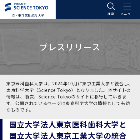
旧・東京医科歯科大学
大学案内
プレスリリース
大学案内トップ
入学案内
学長メッセージ
入学案内トップ
学生生活
基本理念・沿革
大学案内
学生生活トップ
教育研究組織等
東京医科歯科大学は、2024年10月に東京工業大学と統合し、
東京科学大学（Science Tokyo）となりました。本サイトの
情報は、順次、
Science Tokyoのサイト
に移行していきま
基本理念・沿革トップ
東京医科歯科大学の特色
学部受験生向け「大学案内」（冊子）
Science Tokyo SPRING (医歯学系)
教育研究組織等トップ
大学病院
す。公開されているページは東京科学大学の情報として有効
なものです。
理念
東京医科歯科大学の特色トップ
アクセス
学部入学案内
Science Tokyo SPRING (医歯学系) トップ
Science Tokyo BOOST (医歯学系)
教育理念
大学病院トップ
研究・連携
国立大学法人東京医科歯科大学と
国立大学法人東京工業大学の統合
沿革
学問と教育の聖地 湯島に建つ東京医科歯科大
アクセストップ
運営組織
学部入学案内トップ
大学院入学案内
今後の博士学生向け支援制度について
Science Tokyo BOOST (医歯学系)トップ
CS（クリニシャン・サイエンティスト）養成支
教育理念トップ
医学部（医学科･保健衛生学科）
医科（医系診療部門）
研究・連携トップ
国際交流