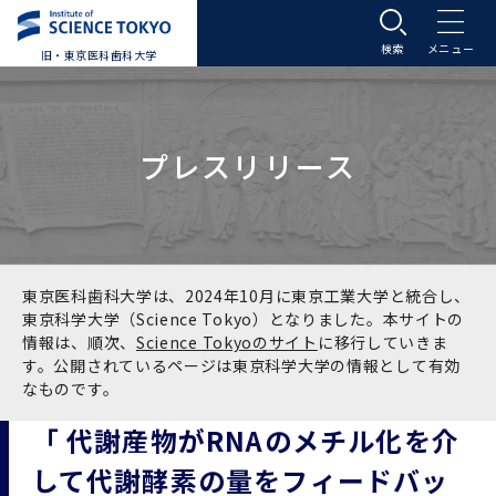
旧・東京医科歯科大学
大学案内
プレスリリース
大学案内トップ
入学案内
学長メッセージ
入学案内トップ
学生生活
基本理念・沿革
大学案内
学生生活トップ
教育研究組織等
東京医科歯科大学は、2024年10月に東京工業大学と統合し、
東京科学大学（Science Tokyo）となりました。本サイトの
情報は、順次、
Science Tokyoのサイト
に移行していきま
基本理念・沿革トップ
東京医科歯科大学の特色
学部受験生向け「大学案内」（冊子）
Science Tokyo SPRING (医歯学系)
教育研究組織等トップ
大学病院
す。公開されているページは東京科学大学の情報として有効
なものです。
理念
東京医科歯科大学の特色トップ
アクセス
学部入学案内
Science Tokyo SPRING (医歯学系) トップ
Science Tokyo BOOST (医歯学系)
教育理念
大学病院トップ
研究・連携
「 代謝産物がRNAのメチル化を介
して代謝酵素の量をフィードバッ
沿革
学問と教育の聖地 湯島に建つ東京医科歯科大
アクセストップ
運営組織
学部入学案内トップ
大学院入学案内
今後の博士学生向け支援制度について
Science Tokyo BOOST (医歯学系)トップ
CS（クリニシャン・サイエンティスト）養成支
教育理念トップ
医学部（医学科･保健衛生学科）
医科（医系診療部門）
研究・連携トップ
国際交流