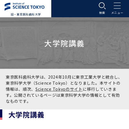
旧・東京医科歯科大学
大学案内
大学院講義
大学案内トップ
入学案内
学長メッセージ
入学案内トップ
学生生活
基本理念・沿革
大学案内
学生生活トップ
教育研究組織等
東京医科歯科大学は、2024年10月に東京工業大学と統合し、
東京科学大学（Science Tokyo）となりました。本サイトの
情報は、順次、
Science Tokyoのサイト
に移行していきま
基本理念・沿革トップ
東京医科歯科大学の特色
学部受験生向け「大学案内」（冊子）
Science Tokyo SPRING (医歯学系)
教育研究組織等トップ
大学病院
す。公開されているページは東京科学大学の情報として有効
なものです。
理念
東京医科歯科大学の特色トップ
アクセス
学部入学案内
Science Tokyo SPRING (医歯学系) トップ
Science Tokyo BOOST (医歯学系)
教育理念
大学病院トップ
研究・連携
大学院講義
沿革
学問と教育の聖地 湯島に建つ東京医科歯科大
アクセストップ
運営組織
学部入学案内トップ
大学院入学案内
今後の博士学生向け支援制度について
Science Tokyo BOOST (医歯学系)トップ
CS（クリニシャン・サイエンティスト）養成支
教育理念トップ
医学部（医学科･保健衛生学科）
医科（医系診療部門）
研究・連携トップ
国際交流