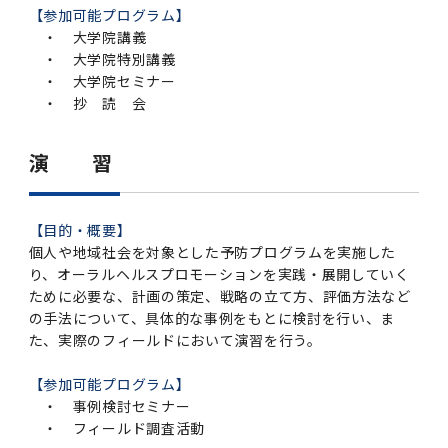
第3期】トップ
SPRING（MD）Program for the 2025
Exemption/Deferment)
奨学金についてトップ
日本学生支援機構
学費・入学金・奨学金について
大学院保健衛生学研究科
学生保険制度について
企業・官公庁・医療機関の皆様へ
サークル・学園祭トップ
博士課程 医歯学専攻
施設利用
難治疾患研究所
【参加可能プログラム】
AMED研究費の年間公募スケジュール(学内専
倫理審査手続きについて
Academic Year by Eligible Students
第２期 中期目標・中期計画等について
3．自己点検・評価
・ 大学院講義
博士課程 医歯学専攻
用)
学長×医学部学生懇談
英語版広報誌「TMDU ANNUAL NEWS」
写真で綴る 東京医科歯科大学トップ
３．自己点検・評価
「大学院学生の教育研究交流」に関する実施細
各複合領域コースの概要
学長選考・監察会議
クラウドファンディング実施プロジェクト一覧
医療管理政策学（MMA）コース（東京医科歯科
法定公開情報
東京医科歯科大学ダイバーシティ＆インクルー
コンプライアンス・ハラスメントトップ
難治疾患研究所
アルバイトについて
歯学部サマープログラム
医歯学総合研究科修士課程履修要項（シラバ
教育研究分野組織、指導教員研究内容
(*Autumn admission)
プレスリリース
オープンイノベーションセンター
剽窃チェックツール(学内専用)
【2026年4月入学者】入学料免除・徴収猶予申
（第１期中期目標期間中）年度計画、年度評価
・ 大学院特別講義
奨学金について
日本学生支援機構
目
大学）
ジョン推進宣言等
学費・入学金・奨学金についてトップ
大学院医歯学総合研究科生体検査科学講座
国民年金について
在学生向け
お茶の水祭
施設利用トップ
博士課程 生命理工医療科学専攻
ス）
ボランティア
高等研究院
各種実験手続き例(学内専用)
請について（Admission Fee
・ 大学院セミナー
等について
第３期中期目標・中期計画等について
4．指定国立大学法人構想に関する進捗状況に
博士課程 医歯学専攻トップ
博士課程 国際連携専攻（ジョイント・ディグリ
GAPファンド等の公募
Exemption&Admission Fee Deferment）
学長×歯学部学生懇談
学内向け広報誌「TMDUニュース」
第1回『学びの地』
編入学制度について（複数学士号）
統計データ
ハラスメントへの対応について
国際交流サイト
学生寮について
オンライン個別進学相談
教育研究分野組織、指導教員研究内容トップ
・ 抄 読 会
履修要項（大学院シラバス）保健衛生学研究科
令和７年度（２０２５年度）総合知と癒しの次
青い鳥広場(学内専用)
各種センター
安全保障輸出管理(学内専用)
ついて
財団法人・地方公共団体等奨学金
ー・プログラム：JDP）
「複合領域コース｣｢編入学｣及び｢複数学士号｣
東京医科歯科大学ダイバーシティ＆インクルー
ダイバーシティ・インクルージョン室
奨学金について
研究テーマ検索システム
在学生向けトップ
学生相談窓口
新型コロナウイルス感染症に伴うお知らせ
保健管理センター
情報システム
大学病院
世代フロントランナー育成プログラム（医歯学
研究に必要な講習会等
（第２期中期目標期間中）年度計画・年度評価
に関する協定書
ジョン推進宣言等トップ
概要
系）「Science Tokyo SPRING (医歯学系)」
「修学支援に対する相談窓口」を設置しまし
東京医科歯科大学の歴史
医歯大ひろば
第2回『教育 講義・実習の軌跡』
土地・建物及び所在地／関係施設位置図
公益通報について
研究情報サイト
アパート等の紹介
地域特別枠推薦選抜説明会
演 習
看護先進科学専攻
５大学災害看護コンソーシアム履修の手引き
等について
高等研究院
利益相反
関連リンク先
2025年度国立大学臨床検査学系博士後期課程
博士課程 生命理工医療科学専攻
（旧TMDU卓越大学院生制度）対象学生（秋入
た。
わくわく保育園（学内保育施設）
入学料・授業料の免除・徴収猶予について
お問い合わせ
学校推薦・求人情報について
ピアサポーター
卒業後の進路及び卒業者数
学生・女性支援センター
台風等の自然災害や交通機関運休による休講措
大学病院トップ
スポーツサイエンス機構
ES細胞/iPS細胞を使用する実験(学内専用)
優秀賞募集について
学対象）の募集について
「複合領域コース」の履修者に係る「編入学」
東京医科歯科大学ダイバーシティ＆インクルー
分野構成
置（湯島地区）Class Cancellation Measures
第3回『知と癒しの匠の創造者たち』
東京医科歯科大学規則集
研究テーマ検索システム
学生保険制度について
入試説明会
統合教育機構学務企画課
（第３期中期目標期間中）年度計画・年度評価
臨床研究法における臨床研究の利益相反管理に
及び「複数学士号」に関する実施細目
ジョン推進宣言／基本方針／アクション・プラ
【目的・概要】
博士課程 生命理工医療科学専攻トップ
due to Natural Disasters, such as
履修要項（大学院シラバス）
高等教育の修学支援制度
障がいのある学生のサポートについて
学内就職支援イベント
証明書関係
わくわく保育園
医科（医系診療部門）
M&Dデータ科学センター
等について
各種委員会関係(学内専用)
ついて
個人や地域社会を対象とした予防プログラムを実施した
ン
Typhoons, and Transportation
Call for Applications to Science Tokyo
医歯学総合研究科博士課程医歯学系専攻履修要
その他の情報公開
卒業後の進路データ
キャンパス見学 ※現在は受け付けておりませ
り、オーラルヘルスプロモーションを実践・展開していく
設置計画履行状況報告書
Cancellation (for the Yushima area)
SPRING（MD）Program for the 2024
項（シラバス）
概要
年報
ん
ために必要な、計画の策定、戦略の立て方、評価方法など
証明書関係トップ
学外就職支援イベント
障がいのある学生サポート
フィットネスルーム・売店
歯科（歯系診療部門）
統合教育機構
特定認定再生医療等委員会
特定認定再生医療等委員会
Academic Year by Eligible Students
女性活躍推進法による一般事業主行動計画
の手法について、具体的な事例をもとに検討を行い、ま
研究不正の防止
サークル紹介
(*Autumn admission)
年報
新入学の大学院生へ To New Graduate
た、実際のフィールドにおいて演習を行う。
分野構成
年報トップ
統合教育機構学務企画課
ILA国府台 公開講座等のお知らせ
教養部在学生
障がいのある学生サポートトップ
インターンシップ
文部科学省からのお知らせ
国立美術館キャンパスメンバーズ
統合教育機構トップ
統合研究機構・統合イノベーション機構
ヒトES細胞倫理審査委員会
Students
次世代育成支援対策推進法による一般事業主行
【参加可能プログラム】
会計監査人候補者の決定について
大学祭
令和６年度（２０２４年度）総合知と癒しの次
年報トップ
動計画
医歯学総合研究科博士課程生命理工学系専攻履
2024年（25.7MB）
セミナー・特別講義
・ 事例検討セミナー
キャンパス紹介
医学部在学生
修学上の支援について
就職支援サイトリンク集
世代フロントランナー育成プログラム（医歯学
令和７年度（２０２５年度）新入生向けPC購
医学・歯学分野における数理・データサイエン
統合研究機構・統合イノベーション機構トップ
オープンイノベーションセンター
利益相反に関する説明会資料(ダウンロード)(学
修要項（シラバス）
・ フィールド調査活動
系）「Science Tokyo SPRING (医歯学系)」
入推奨仕様書
ス・AI教育開発事業
内専用)
教育等の情報
留学について
2024年（PDF：5.4MB）