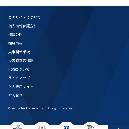
女性の活躍推進に向けた取り組み
（旧TMDU卓越大学院生制度）対象学生（秋入
2023年（49.5MB）
セミナー・特別講義トップ
設置計画履行状況報告書
歯学部在学生
学生相談支援室
就職支援ガイド
統合イノベーション機構
統合国際機構
学対象）の募集について
令和６年度（２０２４年度）東京医科歯科大学
大学統合時の教育・学生生活について（受験生
研究大学強化促進事業に関する情報・評価
動物実験等に関する情報
2023年（PDF：4.5MB）
次世代認定マーク「くるみん」を取得しました
このサイトについて
「研究者早期育成コース」採用決定通知書授与
2022年（38.1 MB）
2026年度
向け）
大学院在学生
障害を理由とする差別の解消の推進に関する対
外国人留学生の就職情報について
統合イノベーション機構トップ
若手研究者支援センター（統合研究機構）
統合情報機構（図書館部門・ITセキュリティ部
（基準適合一般事業主認定）
個人情報保護方針
Call for Applications to TMDU-SPRING
式を行いました。
Regarding education and student life after
応要領
門）
企業等からの資金提供状況の公表
2022年（PDF：53.8 MB）
Program (formerly the TMDU WISE
the integration（For prospective
情報公開
2021年（PDF：71.9 MB）
2025年度
附属学校在学生
就職活動体験談について
医療ビッグデータによるトータル・ヘルスケア
研究基盤クラスター（統合研究機構）
Program) for the 2024 Academic Year
students）
令和５年度（２０２３年度）東京医科歯科大学
採用情報
バリアフリーマップ
イノベーション創出の基盤構築プロジェクト
統合情報機構（図書館部門・ITセキュリティ部
学生支援・保健管理機構
女性活躍推進法による一般事業主行動計画
2021年（PDF：4.5 MB）
「研究者早期育成コース及び研究者養成コー
人事関係手続
2020年 （PDF：67.8MB）
2023年度
門）トップ
OB・OG情報について
研究基盤クラスター（統合研究機構）トップ
先端医歯工学創成クラスター（統合研究機構）
令和6年度（2024年度）東京医科歯科大学
ス」採用決定通知書授与式を行いました。
大学統合時の教育・学生生活について（在学生
災害時安否情報
困りごと対策貸出グッズ
オープンイノベーションセンター
学生支援・保健管理機構トップ
環境安全管理室
「TMDU-SPRING」対象学生の募集について
次世代育成支援対策推進法による一般事業主行
向け）
2020年 （PDF：4.6MB）
2019年 （PDF：71.7MB）
2024年度
ITヘルプデスク（学内専用サイト）
RSSについて
（※春入学対象）について
動計画
Regarding education and student life after
内定取り消しについて
リサーチコアセンター
先端医歯工学創成クラスター（統合研究機構）
統合研究機構から他部局へ異動したセンター
令和４年度（２０２２年度）東京医科歯科大学
the integration (For current students)
サイトマップ
ヘルスサイエンスR&Dセンター
トップ
保健管理センター
環境安全管理室トップ
広報部
「研究者早期育成コース及び研究者養成コー
2019年 （PDF：5.2MB）
2018年 （PDF：83.3MB）
2022年度
ITセキュリティ部門（学内専用サイト）
学内専用サイト
Call for Application to TMDU WISE
ス」採用決定通知書授与式を行いました。
女性の活躍推進に向けた取り組み
進路届の提出について
実験動物センター
統合研究機構から他部局へ異動したセンタート
Programs (II) for the 2023 Academic Year
教学IR関連公開情報
再生医療研究センター
ップ
湯島学生支援センター
環境報告書
お問合せ
2018年 （PDF：18.7MB）
by Eligible Students (*Autumn admission)
2017年 （PDF：75.1MB）
2021年度
図書館部門
令和３年度（２０２１年度）東京医科歯科大学
目標とする教員の適正な年齢構成
その他 就職関連情報（推薦書等）
生命倫理研究センター
© Institute of Science Tokyo. All rights reserved.
「卓越大学院生制度（Ⅰ）」採用決定通知書授
教学IR関連公開情報トップ
再生医療研究センター（微生物安全性グルー
低侵襲医療センター（旧：低侵襲医歯学研究セ
湯島学生支援センタートップ
2017年 （PDF：7.2MB）
令和５年度（２０２３年度）東京医科歯科大学
与式を行いました。
2016年 （PDF：73.0MB）
2020年度
プ）
ンター）
図書館部門トップ
デジタル変革推進事務室
キャンパスマスタープラン2016
疾患バイオリソースセンター
「卓越大学院生制度（Ⅱ）」対象学生（秋入学
卒業生進路アンケート
学生相談支援室