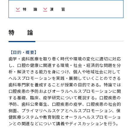
学
援制度
特 論
演 習
建物沿革
キャンパスマップ
運営組織トップ
広報誌・刊行物
アドミッション・ポリシー
大学院入学案内トップ
聴講生・科目等履修生および大学院研究生募集
令和8年度（2026年度）総合知と癒しの次世代
令和8年度（2026年度）トップレベルAI研究の
ポリシー
歯学部（歯学科･口腔保健学科）
歯科（歯系診療部門）
外部資金
大学基金
教育について
フロントランナー育成プログラム Science
ための共創型エキスパート人材育成プログラム
CS（クリニシャン・サイエンティスト）養成支
授業・カリキュラム
Tokyo Post-SPRING(医歯学系)春募集につい
対象学生（Science Tokyo BOOST（医歯学
援制度トップ
歴代校長及び学長
大学組織一覧
広報誌・刊行物トップ
大学の計画と評価
入試制度
募集要項
聴講生・科目等履修生および大学院研究生募集
入学に関するお問い合わせ窓口
ポリシートップ
医学部（医学科･保健衛生学科）
教養部
外部資金トップ
研究手続き
受験生
在学生
卒業生
特 論
て
系）生）の募集について
研究について
トップ
授業・カリキュラムトップ
入学料・授業料・奨学金
企業・研究者・一般の方
令和８年度（2026年度）CS（クリニシャン・
学生歌
学長・役員
大学紹介動画
大学の計画と評価トップ
入試制度トップ
募集要項トップ
四大学連合
学部などについて
WEB出願
医学部（医学科･保健衛生学科）
医学部（医学科･保健衛生学科）トップ
歯学部（歯学科･口腔保健学科）
教養部トップ
大学院医歯学総合研究科
研究費獲得支援
研究手続きトップ
研究活動
病院をご利用の方
令和7年度（2025年度）「総合知と癒しの次世
令和7年度トップレベルAI研究のための共創型
サイエンティスト）養成支援制度の募集につい
医療について
医学部
四大学連合･複合領域コース
入学料・授業料・奨学金トップ
留学情報
【目的・概要】
代フロントランナー育成プログラム Science
エキスパート人材育成プログラム対象学生（医
て
歯学・歯科医療を取り巻く時代や環境の変化に適切に対応
大学紹介動画トップ
ブランド
副学長
大学概要（冊子）
大学評価の制度について
四大学連合トップ
学部入試の変更点（予告）
学部などについてトップ
医歯学総合研究科
情報公開・個人情報
学生生活などについて
アドミッション・ポリシー
歯学部（歯学科･口腔保健学科）
医学科
歯学部（歯学科･口腔保健学科）トップ
大学院医歯学総合研究科
公開講座・公開シンポジウム・講演会等のお知
大学院医歯学総合研究科トップ
大学院保健衛生学研究科
産学官連携
倫理審査申請システム
研究活動トップ
研究組織
Tokyo SPRING(医歯学系)」対象学生の春募集
歯学系-BOOST生）の募集について
し、口腔の健康に関連する環境・社会・経済的な問題を分
アクセス
学内サイト
EN
東京医科歯科大学の誓い
歯学部
教育要項（学部シラバス）
授業料・入学料・検定料
学生生活サポート
らせ
について
析・解決できる能力を身につけ、個人や地域社会に対して
Call for Applications for the Clinician
大学紹介動画
大学評価の制度についてトップ
理事･監事
統合報告書
1-1．第４期中期目標・中期計画等について【6
四大学連合憲章等
情報公開・個人情報トップ
入試データ
ILA国府台
学生生活などについてトップ
保健衛生学研究科
東京医科歯科大学ＳＤＧｓ推進宣言
イベント
過去の試験問題・入試データ
ヘルスプロモーションを実践・展開していくことのできる
大学院医歯学総合研究科
保健衛生学科 【看護学専攻】
歯学科
大学院医歯学総合研究科トップ
大学院保健衛生学研究科
修士課程 医歯理工保健学専攻
大学院保健衛生学研究科トップ
寄附講座・寄附部門一覧
e-Rad 府省共通研究開発管理システム(外部サ
利益相反申告システム(学外利用時VPN必要)
研究情報データベース
研究組織トップ
取り組み・規制
令和６年度（2024年度）TMDUトップレベル
Scientist (CS) Training Support Program
歯科専門家を養成することが授業の目的である。特論では
世界大学ランキング
年間】
生体材料工学研究所
授業料・入学料・検定料トップ
履修要項（大学院シラバス）
入学料・授業料免除・徴収猶予について
学生生活サポートトップ
各種支援制度
ILA国府台担当教員一覧
イト)
Call for Applications to Science Tokyo
AI研究のための共創型エキスパート人材育成プ
for Academic Year 2026
口腔疾患の予防およびオーラルヘルスプロモーションに関
(Admission & Tuition
キャンパスライフ編
概説
四大学連合憲章等トップ
Post-SPRING（MD）Program for the 2026
ログラム 対象学生（TMDU-BOOST生）の募
役員会
広報誌
複合領域コース(四大学共通)
情報公開制度
これまでの学部入試変更点
医学部
授業料・入学料・検定料
イベントトップ
FAQ
男性職員の育児休業等取得推進宣言
資料請求
TOEFL-ITP試験結果（スコアレポート）の返
大学院保健衛生学研究科
保健衛生学科 【検査技術学専攻】
口腔保健学科【口腔保健衛生学専攻】
修士課程 医歯理工保健学専攻
大学院保健衛生学研究科トップ
修士課程 医歯理工保健学専攻トップ
修士課程 医歯理工保健学専攻【医療管理政策
研究科長挨拶
ジョイントリサーチ講座・ジョイントリサーチ
臨床研究審査委員会申請システム
機関リポジトリ
若手研究者支援センター（YISC）
取り組み・規制トップ
事務部
する基礎、臨床、疫学研究について概説する。口腔疾患の
Exemption/Deferment)
1-1．第４期中期目標・中期計画等について【6
Academic Year by Eligible Students
集について
1-2.年度計画・年度評価等について【第1期～
却について
難治疾患研究所
授業料・入学料・検定料
保健衛生学研究科科目等履修生について
アルバイトについて
就職・キャリア支援
学（MMA）コース】
部門一覧
科研費電子申請システム(外部サイト)
予防、歯科公衆衛生、口腔疾患の疫学、口腔疾患の社会的
年間】トップ
(*Spring admission)
第3期】
側面、プライマリヘルスケアとヘルスプロモーション、保
留学制度編
広報誌トップ
１．国立大学法人評価
四大学連合憲章
複合領域コース(四大学共通)トップ
経営協議会
大学案内 【受験生向け】（冊子）
複合領域コース（東京医科歯科大学）
個人情報保護制度
歯学部
奨学金について
オープンキャンパス
医歯学総合研究科博士課程 国際連携専攻（ジ
ダイバーシティ
合格発表
口腔保健学科【口腔保健工学専攻】
修士課程 医歯理工保健学専攻【医療管理政策
博士課程看護先進科学専攻
概要
概要
実験計画書のWeb申請システム(学外利用時
研究テーマ検索
重点研究領域
研究不正の防止
事務部トップ
入学料・授業料免除・徴収猶予について
奨学金について
健医療システムや教育制度とオーラルヘルスプロモーショ
ョイント・ディグリープログラム：JDP）
大学院入学希望者向け入試説明会
大学院研究生
入学料・授業料免除・徴収猶予について
アパート等の紹介
就職・キャリア支援トップ
学（MMA）コース】
サークル・学園祭
修士課程 医歯理工保健学専攻 グローバルヘル
生体材料工学研究所
研究助成金
VPN必要)
(Admission & Tuition
ンとの関連などについて講義やディスカッションを行う。
第１期 中期目標・中期計画等について
1-2.年度計画・年度評価等について【第1期～
Call for Applications to Science Tokyo
2．認証評価
(Admission & Tuition
スリーダー養成 (MPH) コース
多職種連携教育編
広報誌「Bloom! 医科歯科大」
２．大学認証評価
「大学院学生の教育研究交流」に関する協定書
複合領域コースについて
教育研究評議会
写真で綴る 東京医科歯科大学
三大学連合（外部サイト）
統合報告書
ダイバーシティトップ
生体材料工学研究所
入学料・授業料の免除・徴収猶予について
医学部医学科サマープログラム
コンプライアンス・ハラスメント
試験問題及び解答例等の公表
博士課程共同災害看護学専攻
分野構成
組織
research map
統合研究機構・統合イノベーション推進機構
研究不正等の公表について
各種お問い合わせ先(事務部)
Exemption/Deferment)トップ