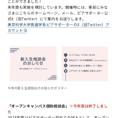
第3期】トップ
SPRING（MD）Program for the 2025
Exemption/Deferment)
奨学金についてトップ
日本学生支援機構
ことができました！
学費・入学金・奨学金について
大学院保健衛生学研究科
学生保険制度について
企業・官公庁・医療機関の皆様へ
サークル・学園祭トップ
博士課程 医歯学専攻
施設利用
難治疾患研究所
AMED研究費の年間公募スケジュール(学内専
倫理審査手続きについて
Academic Year by Eligible Students
来年度も実施を検討しています。開催時には、事前にみな
第２期 中期目標・中期計画等について
3．自己点検・評価
博士課程 医歯学専攻
用)
学長×医学部学生懇談
英語版広報誌「TMDU ANNUAL NEWS」
写真で綴る 東京医科歯科大学トップ
３．自己点検・評価
「大学院学生の教育研究交流」に関する実施細
各複合領域コースの概要
学長選考・監察会議
クラウドファンディング実施プロジェクト一覧
医療管理政策学（MMA）コース（東京医科歯科
法定公開情報
東京医科歯科大学ダイバーシティ＆インクルー
コンプライアンス・ハラスメントトップ
難治疾患研究所
アルバイトについて
歯学部サマープログラム
医歯学総合研究科修士課程履修要項（シラバ
教育研究分野組織、指導教員研究内容
(*Autumn admission)
プレスリリース
オープンイノベーションセンター
剽窃チェックツール(学内専用)
さまにこちらのホームページ、メール、ピアサポーター公
【2026年4月入学者】入学料免除・徴収猶予申
（第１期中期目標期間中）年度計画、年度評価
奨学金について
日本学生支援機構
目
大学）
ジョン推進宣言等
学費・入学金・奨学金についてトップ
大学院医歯学総合研究科生体検査科学講座
国民年金について
在学生向け
お茶の水祭
施設利用トップ
博士課程 生命理工医療科学専攻
ス）
ボランティア
式X（旧Twitter）にて案内をお送りします。
高等研究院
各種実験手続き例(学内専用)
請について（Admission Fee
等について
第３期中期目標・中期計画等について
4．指定国立大学法人構想に関する進捗状況に
東京科学大学医歯学系ピアサポーターのX（旧Twitter）ア
博士課程 医歯学専攻トップ
博士課程 国際連携専攻（ジョイント・ディグリ
GAPファンド等の公募
Exemption&Admission Fee Deferment）
学長×歯学部学生懇談
学内向け広報誌「TMDUニュース」
第1回『学びの地』
編入学制度について（複数学士号）
統計データ
ハラスメントへの対応について
国際交流サイト
学生寮について
オンライン個別進学相談
教育研究分野組織、指導教員研究内容トップ
履修要項（大学院シラバス）保健衛生学研究科
令和７年度（２０２５年度）総合知と癒しの次
青い鳥広場(学内専用)
各種センター
安全保障輸出管理(学内専用)
カウント
ついて
財団法人・地方公共団体等奨学金
ー・プログラム：JDP）
「複合領域コース｣｢編入学｣及び｢複数学士号｣
東京医科歯科大学ダイバーシティ＆インクルー
ダイバーシティ・インクルージョン室
奨学金について
研究テーマ検索システム
在学生向けトップ
学生相談窓口
新型コロナウイルス感染症に伴うお知らせ
保健管理センター
情報システム
大学病院
世代フロントランナー育成プログラム（医歯学
研究に必要な講習会等
（第２期中期目標期間中）年度計画・年度評価
に関する協定書
ジョン推進宣言等トップ
概要
系）「Science Tokyo SPRING (医歯学系)」
「修学支援に対する相談窓口」を設置しまし
東京医科歯科大学の歴史
医歯大ひろば
第2回『教育 講義・実習の軌跡』
土地・建物及び所在地／関係施設位置図
公益通報について
研究情報サイト
アパート等の紹介
地域特別枠推薦選抜説明会
看護先進科学専攻
５大学災害看護コンソーシアム履修の手引き
等について
高等研究院
利益相反
関連リンク先
2025年度国立大学臨床検査学系博士後期課程
博士課程 生命理工医療科学専攻
（旧TMDU卓越大学院生制度）対象学生（秋入
た。
わくわく保育園（学内保育施設）
入学料・授業料の免除・徴収猶予について
お問い合わせ
学校推薦・求人情報について
ピアサポーター
卒業後の進路及び卒業者数
学生・女性支援センター
台風等の自然災害や交通機関運休による休講措
大学病院トップ
スポーツサイエンス機構
ES細胞/iPS細胞を使用する実験(学内専用)
優秀賞募集について
学対象）の募集について
「複合領域コース」の履修者に係る「編入学」
東京医科歯科大学ダイバーシティ＆インクルー
分野構成
置（湯島地区）Class Cancellation Measures
第3回『知と癒しの匠の創造者たち』
東京医科歯科大学規則集
研究テーマ検索システム
学生保険制度について
入試説明会
統合教育機構学務企画課
（第３期中期目標期間中）年度計画・年度評価
臨床研究法における臨床研究の利益相反管理に
及び「複数学士号」に関する実施細目
ジョン推進宣言／基本方針／アクション・プラ
博士課程 生命理工医療科学専攻トップ
due to Natural Disasters, such as
履修要項（大学院シラバス）
高等教育の修学支援制度
障がいのある学生のサポートについて
学内就職支援イベント
証明書関係
わくわく保育園
医科（医系診療部門）
M&Dデータ科学センター
等について
各種委員会関係(学内専用)
ついて
ン
Typhoons, and Transportation
Call for Applications to Science Tokyo
医歯学総合研究科博士課程医歯学系専攻履修要
その他の情報公開
卒業後の進路データ
キャンパス見学 ※現在は受け付けておりませ
設置計画履行状況報告書
Cancellation (for the Yushima area)
SPRING（MD）Program for the 2024
項（シラバス）
概要
年報
ん
証明書関係トップ
学外就職支援イベント
障がいのある学生サポート
フィットネスルーム・売店
歯科（歯系診療部門）
統合教育機構
特定認定再生医療等委員会
特定認定再生医療等委員会
Academic Year by Eligible Students
女性活躍推進法による一般事業主行動計画
研究不正の防止
サークル紹介
(*Autumn admission)
年報
今年の新入生相談会のお知らせポスター
新入学の大学院生へ To New Graduate
分野構成
年報トップ
統合教育機構学務企画課
ILA国府台 公開講座等のお知らせ
教養部在学生
障がいのある学生サポートトップ
インターンシップ
文部科学省からのお知らせ
国立美術館キャンパスメンバーズ
統合教育機構トップ
統合研究機構・統合イノベーション機構
ヒトES細胞倫理審査委員会
Students
次世代育成支援対策推進法による一般事業主行
会計監査人候補者の決定について
大学祭
令和６年度（２０２４年度）総合知と癒しの次
年報トップ
動計画
「オープンキャンパス個別相談会」
※今年度は終了しまし
医歯学総合研究科博士課程生命理工学系専攻履
2024年（25.7MB）
セミナー・特別講義
キャンパス紹介
医学部在学生
修学上の支援について
就職支援サイトリンク集
世代フロントランナー育成プログラム（医歯学
令和７年度（２０２５年度）新入生向けPC購
医学・歯学分野における数理・データサイエン
統合研究機構・統合イノベーション機構トップ
オープンイノベーションセンター
利益相反に関する説明会資料(ダウンロード)(学
た
修要項（シラバス）
系）「Science Tokyo SPRING (医歯学系)」
入推奨仕様書
ス・AI教育開発事業
内専用)
教育等の情報
留学について
2024年（PDF：5.4MB）
2024年度はピアサポーター初めての試みとして、オープン