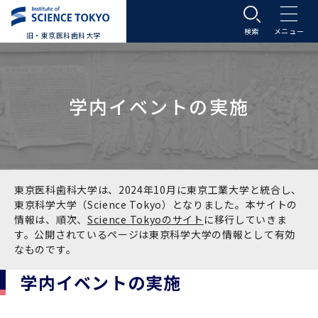
旧・東京医科歯科大学
大学案内
学内イベントの実施
大学案内トップ
入学案内
学長メッセージ
入学案内トップ
学生生活
基本理念・沿革
大学案内
学生生活トップ
教育研究組織等
東京医科歯科大学は、2024年10月に東京工業大学と統合し、
東京科学大学（Science Tokyo）となりました。本サイトの
情報は、順次、
Science Tokyoのサイト
に移行していきま
基本理念・沿革トップ
東京医科歯科大学の特色
学部受験生向け「大学案内」（冊子）
Science Tokyo SPRING (医歯学系)
教育研究組織等トップ
大学病院
す。公開されているページは東京科学大学の情報として有効
なものです。
理念
東京医科歯科大学の特色トップ
アクセス
学部入学案内
Science Tokyo SPRING (医歯学系) トップ
Science Tokyo BOOST (医歯学系)
教育理念
大学病院トップ
研究・連携
学内イベントの実施
沿革
学問と教育の聖地 湯島に建つ東京医科歯科大
アクセストップ
運営組織
学部入学案内トップ
大学院入学案内
今後の博士学生向け支援制度について
Science Tokyo BOOST (医歯学系)トップ
CS（クリニシャン・サイエンティスト）養成支
教育理念トップ
医学部（医学科･保健衛生学科）
医科（医系診療部門）
研究・連携トップ
国際交流