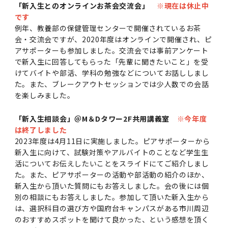
学
援制度
「新入生とのオンラインお茶会交流会」
※現在は休止中
です
建物沿革
キャンパスマップ
運営組織トップ
広報誌・刊行物
アドミッション・ポリシー
大学院入学案内トップ
聴講生・科目等履修生および大学院研究生募集
令和8年度（2026年度）総合知と癒しの次世代
令和8年度（2026年度）トップレベルAI研究の
ポリシー
歯学部（歯学科･口腔保健学科）
歯科（歯系診療部門）
外部資金
大学基金
例年、教養部の保健管理センターで開催されているお茶
教育について
フロントランナー育成プログラム Science
ための共創型エキスパート人材育成プログラム
CS（クリニシャン・サイエンティスト）養成支
授業・カリキュラム
会・交流会ですが、2020年度はオンラインで開催され、ピ
Tokyo Post-SPRING(医歯学系)春募集につい
対象学生（Science Tokyo BOOST（医歯学
援制度トップ
歴代校長及び学長
大学組織一覧
広報誌・刊行物トップ
大学の計画と評価
入試制度
募集要項
聴講生・科目等履修生および大学院研究生募集
入学に関するお問い合わせ窓口
ポリシートップ
医学部（医学科･保健衛生学科）
教養部
外部資金トップ
研究手続き
アサポーターも参加しました。交流会では事前アンケート
受験生
在学生
卒業生
て
系）生）の募集について
研究について
トップ
授業・カリキュラムトップ
入学料・授業料・奨学金
で新入生に回答してもらった「先輩に聞きたいこと」を受
企業・研究者・一般の方
令和８年度（2026年度）CS（クリニシャン・
けてバイトや部活、学科の勉強などについてお話ししまし
学生歌
学長・役員
大学紹介動画
大学の計画と評価トップ
入試制度トップ
募集要項トップ
四大学連合
学部などについて
WEB出願
医学部（医学科･保健衛生学科）
医学部（医学科･保健衛生学科）トップ
歯学部（歯学科･口腔保健学科）
教養部トップ
大学院医歯学総合研究科
研究費獲得支援
研究手続きトップ
研究活動
病院をご利用の方
た。また、ブレークアウトセッションでは少人数での会話
令和7年度（2025年度）「総合知と癒しの次世
令和7年度トップレベルAI研究のための共創型
サイエンティスト）養成支援制度の募集につい
医療について
医学部
四大学連合･複合領域コース
入学料・授業料・奨学金トップ
留学情報
を楽しみました。
代フロントランナー育成プログラム Science
エキスパート人材育成プログラム対象学生（医
て
大学紹介動画トップ
ブランド
副学長
大学概要（冊子）
大学評価の制度について
四大学連合トップ
学部入試の変更点（予告）
学部などについてトップ
医歯学総合研究科
情報公開・個人情報
学生生活などについて
アドミッション・ポリシー
歯学部（歯学科･口腔保健学科）
医学科
歯学部（歯学科･口腔保健学科）トップ
大学院医歯学総合研究科
公開講座・公開シンポジウム・講演会等のお知
大学院医歯学総合研究科トップ
大学院保健衛生学研究科
産学官連携
倫理審査申請システム
研究活動トップ
研究組織
Tokyo SPRING(医歯学系)」対象学生の春募集
歯学系-BOOST生）の募集について
アクセス
学内サイト
EN
東京医科歯科大学の誓い
歯学部
教育要項（学部シラバス）
授業料・入学料・検定料
「新入生相談会」＠M＆Dタワー2F共用講義室
※今年度
学生生活サポート
らせ
について
Call for Applications for the Clinician
は終了しました
大学紹介動画
大学評価の制度についてトップ
理事･監事
統合報告書
1-1．第４期中期目標・中期計画等について【6
四大学連合憲章等
情報公開・個人情報トップ
入試データ
ILA国府台
学生生活などについてトップ
保健衛生学研究科
東京医科歯科大学ＳＤＧｓ推進宣言
イベント
過去の試験問題・入試データ
大学院医歯学総合研究科
保健衛生学科 【看護学専攻】
歯学科
大学院医歯学総合研究科トップ
大学院保健衛生学研究科
修士課程 医歯理工保健学専攻
大学院保健衛生学研究科トップ
寄附講座・寄附部門一覧
e-Rad 府省共通研究開発管理システム(外部サ
利益相反申告システム(学外利用時VPN必要)
研究情報データベース
研究組織トップ
取り組み・規制
令和６年度（2024年度）TMDUトップレベル
Scientist (CS) Training Support Program
2023年度は4月11日に実施しました。ピアサポーターから
世界大学ランキング
年間】
生体材料工学研究所
授業料・入学料・検定料トップ
履修要項（大学院シラバス）
入学料・授業料免除・徴収猶予について
学生生活サポートトップ
各種支援制度
ILA国府台担当教員一覧
イト)
Call for Applications to Science Tokyo
AI研究のための共創型エキスパート人材育成プ
for Academic Year 2026
新入生に向けて、試験対策やアルバイトのことなど学生生
(Admission & Tuition
キャンパスライフ編
概説
四大学連合憲章等トップ
Post-SPRING（MD）Program for the 2026
ログラム 対象学生（TMDU-BOOST生）の募
役員会
広報誌
複合領域コース(四大学共通)
情報公開制度
これまでの学部入試変更点
医学部
授業料・入学料・検定料
イベントトップ
FAQ
活についてお伝えしたいことをスライドにてご紹介しまし
男性職員の育児休業等取得推進宣言
資料請求
TOEFL-ITP試験結果（スコアレポート）の返
大学院保健衛生学研究科
保健衛生学科 【検査技術学専攻】
口腔保健学科【口腔保健衛生学専攻】
修士課程 医歯理工保健学専攻
大学院保健衛生学研究科トップ
修士課程 医歯理工保健学専攻トップ
修士課程 医歯理工保健学専攻【医療管理政策
研究科長挨拶
ジョイントリサーチ講座・ジョイントリサーチ
臨床研究審査委員会申請システム
機関リポジトリ
若手研究者支援センター（YISC）
取り組み・規制トップ
事務部
Exemption/Deferment)
た。また、ピアサポーターの活動や部活動の紹介のほか、
1-1．第４期中期目標・中期計画等について【6
Academic Year by Eligible Students
集について
1-2.年度計画・年度評価等について【第1期～
却について
難治疾患研究所
授業料・入学料・検定料
保健衛生学研究科科目等履修生について
アルバイトについて
就職・キャリア支援
学（MMA）コース】
部門一覧
科研費電子申請システム(外部サイト)
新入生から頂いた質問にもお答えしました。会の後には個
年間】トップ
(*Spring admission)
第3期】
留学制度編
広報誌トップ
１．国立大学法人評価
四大学連合憲章
複合領域コース(四大学共通)トップ
経営協議会
大学案内 【受験生向け】（冊子）
複合領域コース（東京医科歯科大学）
個人情報保護制度
歯学部
奨学金について
オープンキャンパス
医歯学総合研究科博士課程 国際連携専攻（ジ
ダイバーシティ
合格発表
口腔保健学科【口腔保健工学専攻】
修士課程 医歯理工保健学専攻【医療管理政策
博士課程看護先進科学専攻
概要
概要
実験計画書のWeb申請システム(学外利用時
研究テーマ検索
重点研究領域
研究不正の防止
事務部トップ
別の相談にもお答えしました。参加して頂いた新入生から
入学料・授業料免除・徴収猶予について
奨学金について
ョイント・ディグリープログラム：JDP）
大学院入学希望者向け入試説明会
大学院研究生
入学料・授業料免除・徴収猶予について
アパート等の紹介
就職・キャリア支援トップ
学（MMA）コース】
サークル・学園祭
修士課程 医歯理工保健学専攻 グローバルヘル
生体材料工学研究所
研究助成金
VPN必要)
は、選択科目の選び方や国府台キャンパスがある市川周辺
(Admission & Tuition
第１期 中期目標・中期計画等について
1-2.年度計画・年度評価等について【第1期～
Call for Applications to Science Tokyo
2．認証評価
(Admission & Tuition
スリーダー養成 (MPH) コース
のおすすめスポットを聞けて良かった、という感想を頂く
多職種連携教育編
広報誌「Bloom! 医科歯科大」
２．大学認証評価
「大学院学生の教育研究交流」に関する協定書
複合領域コースについて
教育研究評議会
写真で綴る 東京医科歯科大学
三大学連合（外部サイト）
統合報告書
ダイバーシティトップ
生体材料工学研究所
入学料・授業料の免除・徴収猶予について
医学部医学科サマープログラム
コンプライアンス・ハラスメント
試験問題及び解答例等の公表
博士課程共同災害看護学専攻
分野構成
組織
research map
統合研究機構・統合イノベーション推進機構
研究不正等の公表について
各種お問い合わせ先(事務部)
Exemption/Deferment)トップ