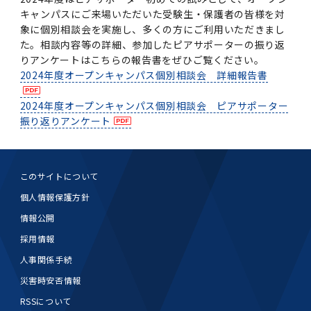
女性の活躍推進に向けた取り組み
（旧TMDU卓越大学院生制度）対象学生（秋入
2023年（49.5MB）
セミナー・特別講義トップ
設置計画履行状況報告書
歯学部在学生
学生相談支援室
就職支援ガイド
キャンパスにご来場いただいた受験生・保護者の皆様を対
統合イノベーション機構
統合国際機構
学対象）の募集について
象に個別相談会を実施し、多くの方にご利用いただきまし
令和６年度（２０２４年度）東京医科歯科大学
大学統合時の教育・学生生活について（受験生
研究大学強化促進事業に関する情報・評価
動物実験等に関する情報
2023年（PDF：4.5MB）
次世代認定マーク「くるみん」を取得しました
た。相談内容等の詳細、参加したピアサポーターの振り返
「研究者早期育成コース」採用決定通知書授与
2022年（38.1 MB）
2026年度
向け）
大学院在学生
障害を理由とする差別の解消の推進に関する対
外国人留学生の就職情報について
統合イノベーション機構トップ
若手研究者支援センター（統合研究機構）
統合情報機構（図書館部門・ITセキュリティ部
（基準適合一般事業主認定）
りアンケートはこちらの報告書をぜひご覧ください。
Call for Applications to TMDU-SPRING
式を行いました。
Regarding education and student life after
応要領
門）
2024年度オープンキャンパス個別相談会 詳細報告書
企業等からの資金提供状況の公表
2022年（PDF：53.8 MB）
Program (formerly the TMDU WISE
the integration（For prospective
2021年（PDF：71.9 MB）
2025年度
附属学校在学生
就職活動体験談について
医療ビッグデータによるトータル・ヘルスケア
研究基盤クラスター（統合研究機構）
Program) for the 2024 Academic Year
students）
令和５年度（２０２３年度）東京医科歯科大学
2024年度オープンキャンパス個別相談会 ピアサポーター
バリアフリーマップ
イノベーション創出の基盤構築プロジェクト
統合情報機構（図書館部門・ITセキュリティ部
学生支援・保健管理機構
女性活躍推進法による一般事業主行動計画
2021年（PDF：4.5 MB）
「研究者早期育成コース及び研究者養成コー
振り返りアンケート
2020年 （PDF：67.8MB）
2023年度
門）トップ
OB・OG情報について
研究基盤クラスター（統合研究機構）トップ
先端医歯工学創成クラスター（統合研究機構）
令和6年度（2024年度）東京医科歯科大学
ス」採用決定通知書授与式を行いました。
大学統合時の教育・学生生活について（在学生
困りごと対策貸出グッズ
オープンイノベーションセンター
学生支援・保健管理機構トップ
環境安全管理室
「TMDU-SPRING」対象学生の募集について
次世代育成支援対策推進法による一般事業主行
向け）
2020年 （PDF：4.6MB）
2019年 （PDF：71.7MB）
2024年度
ITヘルプデスク（学内専用サイト）
（※春入学対象）について
動計画
Regarding education and student life after
内定取り消しについて
リサーチコアセンター
先端医歯工学創成クラスター（統合研究機構）
統合研究機構から他部局へ異動したセンター
令和４年度（２０２２年度）東京医科歯科大学
このサイトについて
the integration (For current students)
ヘルスサイエンスR&Dセンター
トップ
保健管理センター
環境安全管理室トップ
広報部
「研究者早期育成コース及び研究者養成コー
2019年 （PDF：5.2MB）
個人情報保護方針
2018年 （PDF：83.3MB）
2022年度
ITセキュリティ部門（学内専用サイト）
Call for Application to TMDU WISE
ス」採用決定通知書授与式を行いました。
女性の活躍推進に向けた取り組み
進路届の提出について
実験動物センター
統合研究機構から他部局へ異動したセンタート
情報公開
Programs (II) for the 2023 Academic Year
教学IR関連公開情報
再生医療研究センター
ップ
湯島学生支援センター
環境報告書
2018年 （PDF：18.7MB）
採用情報
by Eligible Students (*Autumn admission)
2017年 （PDF：75.1MB）
2021年度
図書館部門
令和３年度（２０２１年度）東京医科歯科大学
目標とする教員の適正な年齢構成
その他 就職関連情報（推薦書等）
生命倫理研究センター
人事関係手続
「卓越大学院生制度（Ⅰ）」採用決定通知書授
教学IR関連公開情報トップ
再生医療研究センター（微生物安全性グルー
低侵襲医療センター（旧：低侵襲医歯学研究セ
湯島学生支援センタートップ
2017年 （PDF：7.2MB）
災害時安否情報
令和５年度（２０２３年度）東京医科歯科大学
与式を行いました。
2016年 （PDF：73.0MB）
2020年度
プ）
ンター）
図書館部門トップ
デジタル変革推進事務室
キャンパスマスタープラン2016
疾患バイオリソースセンター
「卓越大学院生制度（Ⅱ）」対象学生（秋入学
RSSについて
卒業生進路アンケート
学生相談支援室