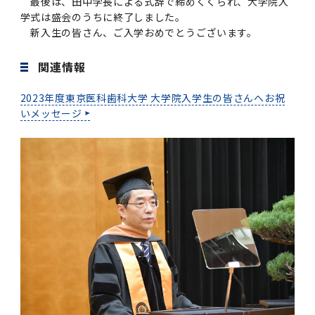
最後は、田中学長による式辞で締めくくられ、大学院入
学
援制度
学式は盛会のうちに終了しました。
建物沿革
キャンパスマップ
運営組織トップ
広報誌・刊行物
アドミッション・ポリシー
大学院入学案内トップ
聴講生・科目等履修生および大学院研究生募集
令和8年度（2026年度）総合知と癒しの次世代
令和8年度（2026年度）トップレベルAI研究の
ポリシー
歯学部（歯学科･口腔保健学科）
歯科（歯系診療部門）
外部資金
新入生の皆さん、ご入学おめでとうございます。
大学基金
教育について
フロントランナー育成プログラム Science
ための共創型エキスパート人材育成プログラム
CS（クリニシャン・サイエンティスト）養成支
授業・カリキュラム
Tokyo Post-SPRING(医歯学系)春募集につい
対象学生（Science Tokyo BOOST（医歯学
援制度トップ
歴代校長及び学長
大学組織一覧
広報誌・刊行物トップ
関連情報
大学の計画と評価
入試制度
募集要項
聴講生・科目等履修生および大学院研究生募集
入学に関するお問い合わせ窓口
ポリシートップ
医学部（医学科･保健衛生学科）
教養部
外部資金トップ
研究手続き
受験生
在学生
卒業生
て
系）生）の募集について
研究について
トップ
授業・カリキュラムトップ
入学料・授業料・奨学金
企業・研究者・一般の方
2023年度東京医科歯科大学 大学院入学生の皆さんへお祝
令和８年度（2026年度）CS（クリニシャン・
学生歌
学長・役員
大学紹介動画
大学の計画と評価トップ
入試制度トップ
募集要項トップ
四大学連合
学部などについて
WEB出願
医学部（医学科･保健衛生学科）
医学部（医学科･保健衛生学科）トップ
歯学部（歯学科･口腔保健学科）
教養部トップ
大学院医歯学総合研究科
研究費獲得支援
研究手続きトップ
研究活動
いメッセージ
病院をご利用の方
令和7年度（2025年度）「総合知と癒しの次世
令和7年度トップレベルAI研究のための共創型
サイエンティスト）養成支援制度の募集につい
医療について
医学部
四大学連合･複合領域コース
入学料・授業料・奨学金トップ
留学情報
代フロントランナー育成プログラム Science
エキスパート人材育成プログラム対象学生（医
て
大学紹介動画トップ
ブランド
副学長
大学概要（冊子）
大学評価の制度について
四大学連合トップ
学部入試の変更点（予告）
学部などについてトップ
医歯学総合研究科
情報公開・個人情報
学生生活などについて
アドミッション・ポリシー
歯学部（歯学科･口腔保健学科）
医学科
歯学部（歯学科･口腔保健学科）トップ
大学院医歯学総合研究科
公開講座・公開シンポジウム・講演会等のお知
大学院医歯学総合研究科トップ
大学院保健衛生学研究科
産学官連携
倫理審査申請システム
研究活動トップ
研究組織
Tokyo SPRING(医歯学系)」対象学生の春募集
歯学系-BOOST生）の募集について
アクセス
学内サイト
EN
東京医科歯科大学の誓い
歯学部
教育要項（学部シラバス）
授業料・入学料・検定料
学生生活サポート
らせ
について
Call for Applications for the Clinician
大学紹介動画
大学評価の制度についてトップ
理事･監事
統合報告書
1-1．第４期中期目標・中期計画等について【6
四大学連合憲章等
情報公開・個人情報トップ
入試データ
ILA国府台
学生生活などについてトップ
保健衛生学研究科
東京医科歯科大学ＳＤＧｓ推進宣言
イベント
過去の試験問題・入試データ
大学院医歯学総合研究科
保健衛生学科 【看護学専攻】
歯学科
大学院医歯学総合研究科トップ
大学院保健衛生学研究科
修士課程 医歯理工保健学専攻
大学院保健衛生学研究科トップ
寄附講座・寄附部門一覧
e-Rad 府省共通研究開発管理システム(外部サ
利益相反申告システム(学外利用時VPN必要)
研究情報データベース
研究組織トップ
取り組み・規制
令和６年度（2024年度）TMDUトップレベル
Scientist (CS) Training Support Program
世界大学ランキング
年間】
生体材料工学研究所
授業料・入学料・検定料トップ
履修要項（大学院シラバス）
入学料・授業料免除・徴収猶予について
学生生活サポートトップ
各種支援制度
ILA国府台担当教員一覧
イト)
Call for Applications to Science Tokyo
AI研究のための共創型エキスパート人材育成プ
for Academic Year 2026
(Admission & Tuition
キャンパスライフ編
概説
四大学連合憲章等トップ
Post-SPRING（MD）Program for the 2026
ログラム 対象学生（TMDU-BOOST生）の募
役員会
広報誌
複合領域コース(四大学共通)
情報公開制度
これまでの学部入試変更点
医学部
授業料・入学料・検定料
イベントトップ
FAQ
男性職員の育児休業等取得推進宣言
資料請求
TOEFL-ITP試験結果（スコアレポート）の返
大学院保健衛生学研究科
保健衛生学科 【検査技術学専攻】
口腔保健学科【口腔保健衛生学専攻】
修士課程 医歯理工保健学専攻
大学院保健衛生学研究科トップ
修士課程 医歯理工保健学専攻トップ
修士課程 医歯理工保健学専攻【医療管理政策
研究科長挨拶
ジョイントリサーチ講座・ジョイントリサーチ
臨床研究審査委員会申請システム
機関リポジトリ
若手研究者支援センター（YISC）
取り組み・規制トップ
事務部
Exemption/Deferment)
1-1．第４期中期目標・中期計画等について【6
Academic Year by Eligible Students
集について
1-2.年度計画・年度評価等について【第1期～
却について
難治疾患研究所
授業料・入学料・検定料
保健衛生学研究科科目等履修生について
アルバイトについて
就職・キャリア支援
学（MMA）コース】
部門一覧
科研費電子申請システム(外部サイト)
年間】トップ
(*Spring admission)
第3期】
留学制度編
広報誌トップ
１．国立大学法人評価
四大学連合憲章
複合領域コース(四大学共通)トップ
経営協議会
大学案内 【受験生向け】（冊子）
複合領域コース（東京医科歯科大学）
個人情報保護制度
歯学部
奨学金について
オープンキャンパス
医歯学総合研究科博士課程 国際連携専攻（ジ
ダイバーシティ
合格発表
口腔保健学科【口腔保健工学専攻】
修士課程 医歯理工保健学専攻【医療管理政策
博士課程看護先進科学専攻
概要
概要
実験計画書のWeb申請システム(学外利用時
研究テーマ検索
重点研究領域
研究不正の防止
事務部トップ
入学料・授業料免除・徴収猶予について
奨学金について
ョイント・ディグリープログラム：JDP）
大学院入学希望者向け入試説明会
大学院研究生
入学料・授業料免除・徴収猶予について
アパート等の紹介
就職・キャリア支援トップ
学（MMA）コース】
サークル・学園祭
修士課程 医歯理工保健学専攻 グローバルヘル
生体材料工学研究所
研究助成金
VPN必要)
(Admission & Tuition
第１期 中期目標・中期計画等について
1-2.年度計画・年度評価等について【第1期～
Call for Applications to Science Tokyo
2．認証評価
(Admission & Tuition
スリーダー養成 (MPH) コース
多職種連携教育編
広報誌「Bloom! 医科歯科大」
２．大学認証評価
「大学院学生の教育研究交流」に関する協定書
複合領域コースについて
教育研究評議会
写真で綴る 東京医科歯科大学
三大学連合（外部サイト）
統合報告書
ダイバーシティトップ
生体材料工学研究所
入学料・授業料の免除・徴収猶予について
医学部医学科サマープログラム
コンプライアンス・ハラスメント
試験問題及び解答例等の公表
博士課程共同災害看護学専攻
分野構成
組織
research map
統合研究機構・統合イノベーション推進機構
研究不正等の公表について
各種お問い合わせ先(事務部)
Exemption/Deferment)トップ