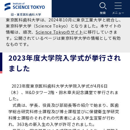
旧・東京医科歯科大学
東京医科歯科大学は、2024年10月に東京工業大学と統合し、
大学案内
東京科学大学（Science Tokyo）となりました。本サイトの
情報は、順次、
Science Tokyoのサイト
に移行していきま
す。公開されているページは東京科学大学の情報として有効
大学案内トップ
入学案内
なものです。
2023年度大学院入学式が挙行され
学長メッセージ
入学案内トップ
学生生活
ました
基本理念・沿革
大学案内
学生生活トップ
教育研究組織等
2023年度東京医科歯科大学大学院入学式が4月6日
基本理念・沿革トップ
東京医科歯科大学の特色
学部受験生向け「大学案内」（冊子）
Science Tokyo SPRING (医歯学系)
教育研究組織等トップ
大学病院
（木）、M&Dタワー2階・鈴木章夫記念講堂で挙行されま
した。
式典は、学長、役員及び部局長等の紹介で始まり、医歯
理念
東京医科歯科大学の特色トップ
アクセス
学部入学案内
Science Tokyo SPRING (医歯学系) トップ
Science Tokyo BOOST (医歯学系)
教育理念
大学病院トップ
研究・連携
学総合研究科修士課程及び博士課程並びに保健衛生学研究
科博士課程のそれぞれの代表者による入学生宣誓が行わ
沿革
学問と教育の聖地 湯島に建つ東京医科歯科大
アクセストップ
運営組織
学部入学案内トップ
れ、363名の新入生の入学が許可されました。
大学院入学案内
今後の博士学生向け支援制度について
Science Tokyo BOOST (医歯学系)トップ
CS（クリニシャン・サイエンティスト）養成支
教育理念トップ
医学部（医学科･保健衛生学科）
医科（医系診療部門）
研究・連携トップ
国際交流