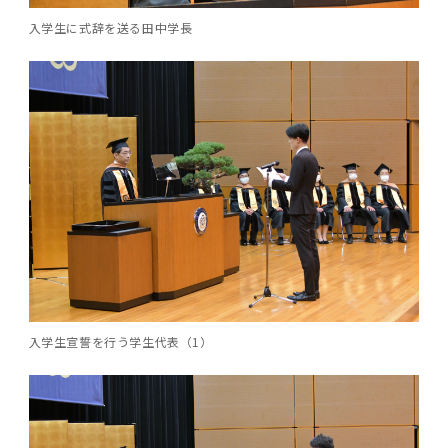
第3期】トップ
SPRING（MD）Program for the 2025
Exemption/Deferment)
奨学金についてトップ
日本学生支援機構
学費・入学金・奨学金について
大学院保健衛生学研究科
学生保険制度について
企業・官公庁・医療機関の皆様へ
サークル・学園祭トップ
博士課程 医歯学専攻
施設利用
難治疾患研究所
AMED研究費の年間公募スケジュール(学内専
倫理審査手続きについて
Academic Year by Eligible Students
入学生に式辞を送る田中学長
第２期 中期目標・中期計画等について
3．自己点検・評価
博士課程 医歯学専攻
用)
学長×医学部学生懇談
英語版広報誌「TMDU ANNUAL NEWS」
写真で綴る 東京医科歯科大学トップ
３．自己点検・評価
「大学院学生の教育研究交流」に関する実施細
各複合領域コースの概要
学長選考・監察会議
クラウドファンディング実施プロジェクト一覧
医療管理政策学（MMA）コース（東京医科歯科
法定公開情報
東京医科歯科大学ダイバーシティ＆インクルー
コンプライアンス・ハラスメントトップ
難治疾患研究所
アルバイトについて
歯学部サマープログラム
医歯学総合研究科修士課程履修要項（シラバ
教育研究分野組織、指導教員研究内容
(*Autumn admission)
プレスリリース
オープンイノベーションセンター
剽窃チェックツール(学内専用)
【2026年4月入学者】入学料免除・徴収猶予申
（第１期中期目標期間中）年度計画、年度評価
奨学金について
日本学生支援機構
目
大学）
ジョン推進宣言等
学費・入学金・奨学金についてトップ
大学院医歯学総合研究科生体検査科学講座
国民年金について
在学生向け
お茶の水祭
施設利用トップ
博士課程 生命理工医療科学専攻
ス）
ボランティア
高等研究院
各種実験手続き例(学内専用)
請について（Admission Fee
等について
第３期中期目標・中期計画等について
4．指定国立大学法人構想に関する進捗状況に
博士課程 医歯学専攻トップ
博士課程 国際連携専攻（ジョイント・ディグリ
GAPファンド等の公募
Exemption&Admission Fee Deferment）
学長×歯学部学生懇談
学内向け広報誌「TMDUニュース」
第1回『学びの地』
編入学制度について（複数学士号）
統計データ
ハラスメントへの対応について
国際交流サイト
学生寮について
オンライン個別進学相談
教育研究分野組織、指導教員研究内容トップ
履修要項（大学院シラバス）保健衛生学研究科
令和７年度（２０２５年度）総合知と癒しの次
青い鳥広場(学内専用)
各種センター
安全保障輸出管理(学内専用)
ついて
財団法人・地方公共団体等奨学金
ー・プログラム：JDP）
「複合領域コース｣｢編入学｣及び｢複数学士号｣
東京医科歯科大学ダイバーシティ＆インクルー
ダイバーシティ・インクルージョン室
奨学金について
研究テーマ検索システム
在学生向けトップ
学生相談窓口
新型コロナウイルス感染症に伴うお知らせ
保健管理センター
情報システム
大学病院
世代フロントランナー育成プログラム（医歯学
研究に必要な講習会等
（第２期中期目標期間中）年度計画・年度評価
に関する協定書
ジョン推進宣言等トップ
概要
系）「Science Tokyo SPRING (医歯学系)」
「修学支援に対する相談窓口」を設置しまし
東京医科歯科大学の歴史
医歯大ひろば
第2回『教育 講義・実習の軌跡』
土地・建物及び所在地／関係施設位置図
公益通報について
研究情報サイト
アパート等の紹介
地域特別枠推薦選抜説明会
看護先進科学専攻
５大学災害看護コンソーシアム履修の手引き
等について
高等研究院
利益相反
関連リンク先
2025年度国立大学臨床検査学系博士後期課程
博士課程 生命理工医療科学専攻
（旧TMDU卓越大学院生制度）対象学生（秋入
た。
わくわく保育園（学内保育施設）
入学料・授業料の免除・徴収猶予について
お問い合わせ
学校推薦・求人情報について
ピアサポーター
卒業後の進路及び卒業者数
学生・女性支援センター
台風等の自然災害や交通機関運休による休講措
大学病院トップ
スポーツサイエンス機構
ES細胞/iPS細胞を使用する実験(学内専用)
優秀賞募集について
学対象）の募集について
「複合領域コース」の履修者に係る「編入学」
東京医科歯科大学ダイバーシティ＆インクルー
分野構成
置（湯島地区）Class Cancellation Measures
第3回『知と癒しの匠の創造者たち』
東京医科歯科大学規則集
研究テーマ検索システム
学生保険制度について
入試説明会
統合教育機構学務企画課
（第３期中期目標期間中）年度計画・年度評価
臨床研究法における臨床研究の利益相反管理に
及び「複数学士号」に関する実施細目
ジョン推進宣言／基本方針／アクション・プラ
博士課程 生命理工医療科学専攻トップ
due to Natural Disasters, such as
履修要項（大学院シラバス）
高等教育の修学支援制度
障がいのある学生のサポートについて
学内就職支援イベント
証明書関係
わくわく保育園
医科（医系診療部門）
M&Dデータ科学センター
等について
各種委員会関係(学内専用)
ついて
ン
Typhoons, and Transportation
Call for Applications to Science Tokyo
医歯学総合研究科博士課程医歯学系専攻履修要
その他の情報公開
卒業後の進路データ
キャンパス見学 ※現在は受け付けておりませ
設置計画履行状況報告書
Cancellation (for the Yushima area)
SPRING（MD）Program for the 2024
項（シラバス）
概要
年報
ん
証明書関係トップ
学外就職支援イベント
障がいのある学生サポート
フィットネスルーム・売店
歯科（歯系診療部門）
統合教育機構
特定認定再生医療等委員会
特定認定再生医療等委員会
Academic Year by Eligible Students
女性活躍推進法による一般事業主行動計画
研究不正の防止
サークル紹介
(*Autumn admission)
年報
新入学の大学院生へ To New Graduate
入学生宣誓を行う学生代表（1）
分野構成
年報トップ
統合教育機構学務企画課
ILA国府台 公開講座等のお知らせ
教養部在学生
障がいのある学生サポートトップ
インターンシップ
文部科学省からのお知らせ
国立美術館キャンパスメンバーズ
統合教育機構トップ
統合研究機構・統合イノベーション機構
ヒトES細胞倫理審査委員会
Students
次世代育成支援対策推進法による一般事業主行
会計監査人候補者の決定について
大学祭
令和６年度（２０２４年度）総合知と癒しの次
年報トップ
動計画
医歯学総合研究科博士課程生命理工学系専攻履
2024年（25.7MB）
セミナー・特別講義
キャンパス紹介
医学部在学生
修学上の支援について
就職支援サイトリンク集
世代フロントランナー育成プログラム（医歯学
令和７年度（２０２５年度）新入生向けPC購
医学・歯学分野における数理・データサイエン
統合研究機構・統合イノベーション機構トップ
オープンイノベーションセンター
利益相反に関する説明会資料(ダウンロード)(学
修要項（シラバス）
系）「Science Tokyo SPRING (医歯学系)」
入推奨仕様書
ス・AI教育開発事業
内専用)
教育等の情報
留学について
2024年（PDF：5.4MB）