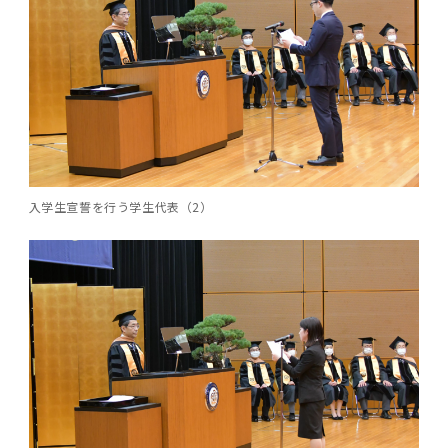
女性の活躍推進に向けた取り組み
（旧TMDU卓越大学院生制度）対象学生（秋入
2023年（49.5MB）
セミナー・特別講義トップ
設置計画履行状況報告書
歯学部在学生
学生相談支援室
就職支援ガイド
統合イノベーション機構
統合国際機構
学対象）の募集について
令和６年度（２０２４年度）東京医科歯科大学
大学統合時の教育・学生生活について（受験生
研究大学強化促進事業に関する情報・評価
動物実験等に関する情報
2023年（PDF：4.5MB）
次世代認定マーク「くるみん」を取得しました
「研究者早期育成コース」採用決定通知書授与
2022年（38.1 MB）
2026年度
向け）
大学院在学生
障害を理由とする差別の解消の推進に関する対
外国人留学生の就職情報について
統合イノベーション機構トップ
若手研究者支援センター（統合研究機構）
統合情報機構（図書館部門・ITセキュリティ部
（基準適合一般事業主認定）
Call for Applications to TMDU-SPRING
式を行いました。
Regarding education and student life after
応要領
門）
企業等からの資金提供状況の公表
2022年（PDF：53.8 MB）
Program (formerly the TMDU WISE
the integration（For prospective
2021年（PDF：71.9 MB）
2025年度
附属学校在学生
就職活動体験談について
医療ビッグデータによるトータル・ヘルスケア
研究基盤クラスター（統合研究機構）
Program) for the 2024 Academic Year
students）
令和５年度（２０２３年度）東京医科歯科大学
バリアフリーマップ
イノベーション創出の基盤構築プロジェクト
統合情報機構（図書館部門・ITセキュリティ部
学生支援・保健管理機構
女性活躍推進法による一般事業主行動計画
2021年（PDF：4.5 MB）
「研究者早期育成コース及び研究者養成コー
2020年 （PDF：67.8MB）
2023年度
門）トップ
OB・OG情報について
研究基盤クラスター（統合研究機構）トップ
先端医歯工学創成クラスター（統合研究機構）
令和6年度（2024年度）東京医科歯科大学
ス」採用決定通知書授与式を行いました。
大学統合時の教育・学生生活について（在学生
入学生宣誓を行う学生代表（2）
困りごと対策貸出グッズ
オープンイノベーションセンター
学生支援・保健管理機構トップ
環境安全管理室
「TMDU-SPRING」対象学生の募集について
次世代育成支援対策推進法による一般事業主行
向け）
2020年 （PDF：4.6MB）
2019年 （PDF：71.7MB）
2024年度
ITヘルプデスク（学内専用サイト）
（※春入学対象）について
動計画
Regarding education and student life after
内定取り消しについて
リサーチコアセンター
先端医歯工学創成クラスター（統合研究機構）
統合研究機構から他部局へ異動したセンター
令和４年度（２０２２年度）東京医科歯科大学
the integration (For current students)
ヘルスサイエンスR&Dセンター
トップ
保健管理センター
環境安全管理室トップ
広報部
「研究者早期育成コース及び研究者養成コー
2019年 （PDF：5.2MB）
2018年 （PDF：83.3MB）
2022年度
ITセキュリティ部門（学内専用サイト）
Call for Application to TMDU WISE
ス」採用決定通知書授与式を行いました。
女性の活躍推進に向けた取り組み
進路届の提出について
実験動物センター
統合研究機構から他部局へ異動したセンタート
Programs (II) for the 2023 Academic Year
教学IR関連公開情報
再生医療研究センター
ップ
湯島学生支援センター
環境報告書
2018年 （PDF：18.7MB）
by Eligible Students (*Autumn admission)
2017年 （PDF：75.1MB）
2021年度
図書館部門
令和３年度（２０２１年度）東京医科歯科大学
目標とする教員の適正な年齢構成
その他 就職関連情報（推薦書等）
生命倫理研究センター
「卓越大学院生制度（Ⅰ）」採用決定通知書授
教学IR関連公開情報トップ
再生医療研究センター（微生物安全性グルー
低侵襲医療センター（旧：低侵襲医歯学研究セ
湯島学生支援センタートップ
2017年 （PDF：7.2MB）
令和５年度（２０２３年度）東京医科歯科大学
与式を行いました。
2016年 （PDF：73.0MB）
2020年度
プ）
ンター）
図書館部門トップ
デジタル変革推進事務室
キャンパスマスタープラン2016
疾患バイオリソースセンター
「卓越大学院生制度（Ⅱ）」対象学生（秋入学
卒業生進路アンケート
学生相談支援室