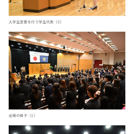
2016年 （PDF：13.5MB）
対象）の募集について
学位の申請
2015年 （PDF：83.3MB）
2019年度
脳統合機能研究センター
図書館
連絡先一覧
国立大学法人ガバナンス・コード報告書
卒後3年大学評価アンケート
ダイバーシティ・インクルージョン室
2015年 （PDF：2.3MB）
入学生宣誓を行う学生代表（3）
2014年 （PDF：21.4MB）
2018年度
核酸・ペプチド創薬治療研究センター
図書館講習会
役員会議事概要について
卒業時大学評価アンケート
2013年 （PDF：6.4MB）
2017年度
アクティブラーニング教室・情報検索室
企業活動と医療機関等の透明性ガイドライン
科目評価（旧 科目別アンケート）
2016年度
イマキク
教学IR 業績・活動
2015年度
情報システムポータル
2014年度
お茶の水医学雑誌
2013年度
会場の様子（1）
2012年度