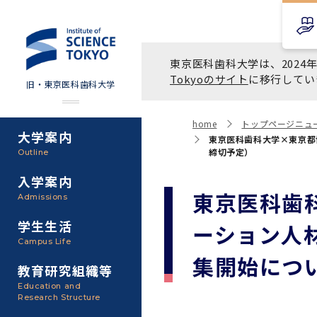
東京医科歯科大学は、2024年
Tokyoのサイト
に移行してい
旧・東京医科歯科大学
home
トップページニュ
大学案内
東京医科歯科大学×東京都
Science Tokyo SPRING
教育理念
外部資金
締切予定）
Outline
(医歯学系)
入学案内
基本理念・沿革
研究手続き
東京医科歯
Science Tokyo BOOST (医
Admissions
歯学系)
東京医科歯科大学の特色
研究活動
学生生活
ーション人
学部入学案内
Campus Life
CS（クリニシャン・サイエ
集開始につい
アクセス
研究組織
ンティスト）養成支援制度
教育研究組織等
大学院入学案内
Education and
教養部
Research Structure
運営組織
取り組み・規制
授業・カリキュラム