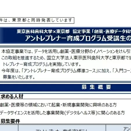
大学院保健衛生学研究科
博士課程 医歯学専攻
統合研究機構から他部局へ
写真で綴る 東京医科歯科大
異動したセンター
学
証明書関係
障がいのある学生サポート
教学IR関連公開情報
学費・入学金・奨学金につ
博士課程 生命理工医療科学
いて
専攻
年報
年報