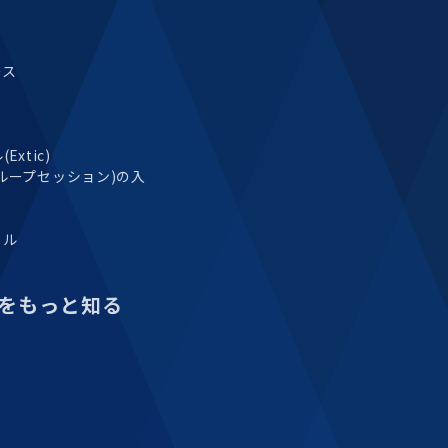
ース
xtic)
ループセッション)の入
タル
をもっと知る