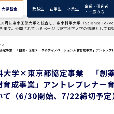
企業・研究者
受験生
在学生
卒業生
大学基金
・一般の方
10月に東京工業大学と統合し、東京科学大学（Science To
きます。公開されているページは東京科学大学の情報として有
ース
協定事業 「創薬・医療データ科学イノベーション人材育成事業」アントレプレナ
大学紹介動画
大学評価の制度について
四大学連合憲章等
東京医科歯科大学ダイバー
募集要項
授業料・入学料・検定料
ポリシー
修士課程 医歯理工保健学専
統合イノベーション機構
シティ＆インクルージョン
攻
推進宣言等
1-1．第４期中期目標・中期
複合領域コース(四大学共
入試制度
入学料・授業料免除・徴収
医学部（医学科･保健衛生学
湯島学生支援センター
科大学×東京都協定事業 「創
計画等について【6年間】
通)
猶予について(Admission &
在学生向け
科）
Tuition
学部などについて
材育成事業」アントレプレナー
Exemption/Deferment)
1-2.年度計画・年度評価等
歯学部（歯学科･口腔保健学
研究基盤クラスター（統合
について【第1期～第3期】
科）
研究機構）
図書館部門
て（6/30開始、7/22締切予定
広報誌
学生生活などについて
教育研究分野組織、指導教
奨学金について
員研究内容
大学院医歯学総合研究科
先端医歯工学創成クラスタ
イベント
ー（統合研究機構）