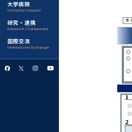
聴講生・科目等履修生およ
大学病院
び大学院研究生募集
大学院医歯学総合研究科
広報誌・刊行物
事務部
University Hospital
入学料・授業料・奨学金
研究・連携
大学院保健衛生学研究科
大学の計画と評価
Research / Collaborate
国際交流
四大学連合
学生生活サポート
International Exchange
情報公開・個人情報
就職・キャリア支援
サークル・学園祭
施設利用
ダイバーシティ