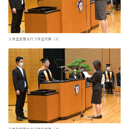
2016年 （PDF：13.5MB）
対象）の募集について
学位の申請
2015年 （PDF：83.3MB）
2019年度
脳統合機能研究センター
図書館
連絡先一覧
国立大学法人ガバナンス・コード報告書
卒後3年大学評価アンケート
ダイバーシティ・インクルージョン室
2015年 （PDF：2.3MB）
2014年 （PDF：21.4MB）
2018年度
核酸・ペプチド創薬治療研究センター
図書館講習会
役員会議事概要について
卒業時大学評価アンケート
2013年 （PDF：6.4MB）
2017年度
アクティブラーニング教室・情報検索室
入学生宣誓を行う学生代表（3）
企業活動と医療機関等の透明性ガイドライン
科目評価（旧 科目別アンケート）
2016年度
イマキク
教学IR 業績・活動
2015年度
情報システムポータル
2014年度
お茶の水医学雑誌
2013年度
2012年度
入学生宣誓を行う学生代表（4）