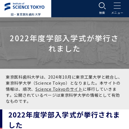
旧・東京医科歯科大学
大学案内
2022年度学部入学式が挙行さ
大学案内トップ
入学案内
れました
学長メッセージ
入学案内トップ
学生生活
基本理念・沿革
大学案内
学生生活トップ
教育研究組織等
東京医科歯科大学は、2024年10月に東京工業大学と統合し、
東京科学大学（Science Tokyo）となりました。本サイトの
情報は、順次、
Science Tokyoのサイト
に移行していきま
基本理念・沿革トップ
東京医科歯科大学の特色
学部受験生向け「大学案内」（冊子）
Science Tokyo SPRING (医歯学系)
教育研究組織等トップ
大学病院
す。公開されているページは東京科学大学の情報として有効
なものです。
理念
東京医科歯科大学の特色トップ
アクセス
学部入学案内
Science Tokyo SPRING (医歯学系) トップ
Science Tokyo BOOST (医歯学系)
教育理念
大学病院トップ
研究・連携
2022年度学部入学式が挙行されま
した
沿革
学問と教育の聖地 湯島に建つ東京医科歯科大
アクセストップ
運営組織
学部入学案内トップ
大学院入学案内
今後の博士学生向け支援制度について
Science Tokyo BOOST (医歯学系)トップ
CS（クリニシャン・サイエンティスト）養成支
教育理念トップ
医学部（医学科･保健衛生学科）
医科（医系診療部門）
研究・連携トップ
国際交流