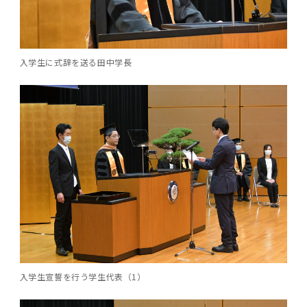
第3期】トップ
SPRING（MD）Program for the 2025
Exemption/Deferment)
奨学金についてトップ
日本学生支援機構
学費・入学金・奨学金について
大学院保健衛生学研究科
学生保険制度について
企業・官公庁・医療機関の皆様へ
サークル・学園祭トップ
博士課程 医歯学専攻
施設利用
難治疾患研究所
AMED研究費の年間公募スケジュール(学内専
倫理審査手続きについて
Academic Year by Eligible Students
第２期 中期目標・中期計画等について
3．自己点検・評価
博士課程 医歯学専攻
用)
学長×医学部学生懇談
英語版広報誌「TMDU ANNUAL NEWS」
写真で綴る 東京医科歯科大学トップ
３．自己点検・評価
「大学院学生の教育研究交流」に関する実施細
各複合領域コースの概要
学長選考・監察会議
クラウドファンディング実施プロジェクト一覧
医療管理政策学（MMA）コース（東京医科歯科
法定公開情報
東京医科歯科大学ダイバーシティ＆インクルー
コンプライアンス・ハラスメントトップ
難治疾患研究所
アルバイトについて
歯学部サマープログラム
医歯学総合研究科修士課程履修要項（シラバ
教育研究分野組織、指導教員研究内容
(*Autumn admission)
プレスリリース
オープンイノベーションセンター
剽窃チェックツール(学内専用)
【2026年4月入学者】入学料免除・徴収猶予申
（第１期中期目標期間中）年度計画、年度評価
奨学金について
日本学生支援機構
目
大学）
ジョン推進宣言等
学費・入学金・奨学金についてトップ
大学院医歯学総合研究科生体検査科学講座
国民年金について
在学生向け
お茶の水祭
施設利用トップ
博士課程 生命理工医療科学専攻
ス）
ボランティア
高等研究院
各種実験手続き例(学内専用)
請について（Admission Fee
等について
第３期中期目標・中期計画等について
入学生に式辞を送る田中学長
4．指定国立大学法人構想に関する進捗状況に
博士課程 医歯学専攻トップ
博士課程 国際連携専攻（ジョイント・ディグリ
GAPファンド等の公募
Exemption&Admission Fee Deferment）
学長×歯学部学生懇談
学内向け広報誌「TMDUニュース」
第1回『学びの地』
編入学制度について（複数学士号）
統計データ
ハラスメントへの対応について
国際交流サイト
学生寮について
オンライン個別進学相談
教育研究分野組織、指導教員研究内容トップ
履修要項（大学院シラバス）保健衛生学研究科
令和７年度（２０２５年度）総合知と癒しの次
青い鳥広場(学内専用)
各種センター
安全保障輸出管理(学内専用)
ついて
財団法人・地方公共団体等奨学金
ー・プログラム：JDP）
「複合領域コース｣｢編入学｣及び｢複数学士号｣
東京医科歯科大学ダイバーシティ＆インクルー
ダイバーシティ・インクルージョン室
奨学金について
研究テーマ検索システム
在学生向けトップ
学生相談窓口
新型コロナウイルス感染症に伴うお知らせ
保健管理センター
情報システム
大学病院
世代フロントランナー育成プログラム（医歯学
研究に必要な講習会等
（第２期中期目標期間中）年度計画・年度評価
に関する協定書
ジョン推進宣言等トップ
概要
系）「Science Tokyo SPRING (医歯学系)」
「修学支援に対する相談窓口」を設置しまし
東京医科歯科大学の歴史
医歯大ひろば
第2回『教育 講義・実習の軌跡』
土地・建物及び所在地／関係施設位置図
公益通報について
研究情報サイト
アパート等の紹介
地域特別枠推薦選抜説明会
看護先進科学専攻
５大学災害看護コンソーシアム履修の手引き
等について
高等研究院
利益相反
関連リンク先
2025年度国立大学臨床検査学系博士後期課程
博士課程 生命理工医療科学専攻
（旧TMDU卓越大学院生制度）対象学生（秋入
た。
わくわく保育園（学内保育施設）
入学料・授業料の免除・徴収猶予について
お問い合わせ
学校推薦・求人情報について
ピアサポーター
卒業後の進路及び卒業者数
学生・女性支援センター
台風等の自然災害や交通機関運休による休講措
大学病院トップ
スポーツサイエンス機構
ES細胞/iPS細胞を使用する実験(学内専用)
優秀賞募集について
学対象）の募集について
「複合領域コース」の履修者に係る「編入学」
東京医科歯科大学ダイバーシティ＆インクルー
分野構成
置（湯島地区）Class Cancellation Measures
第3回『知と癒しの匠の創造者たち』
東京医科歯科大学規則集
研究テーマ検索システム
学生保険制度について
入試説明会
統合教育機構学務企画課
（第３期中期目標期間中）年度計画・年度評価
臨床研究法における臨床研究の利益相反管理に
及び「複数学士号」に関する実施細目
ジョン推進宣言／基本方針／アクション・プラ
博士課程 生命理工医療科学専攻トップ
due to Natural Disasters, such as
履修要項（大学院シラバス）
高等教育の修学支援制度
障がいのある学生のサポートについて
学内就職支援イベント
証明書関係
わくわく保育園
医科（医系診療部門）
M&Dデータ科学センター
等について
各種委員会関係(学内専用)
ついて
ン
Typhoons, and Transportation
Call for Applications to Science Tokyo
医歯学総合研究科博士課程医歯学系専攻履修要
その他の情報公開
卒業後の進路データ
キャンパス見学 ※現在は受け付けておりませ
設置計画履行状況報告書
Cancellation (for the Yushima area)
SPRING（MD）Program for the 2024
項（シラバス）
概要
年報
ん
証明書関係トップ
学外就職支援イベント
障がいのある学生サポート
フィットネスルーム・売店
歯科（歯系診療部門）
統合教育機構
特定認定再生医療等委員会
特定認定再生医療等委員会
Academic Year by Eligible Students
女性活躍推進法による一般事業主行動計画
研究不正の防止
サークル紹介
(*Autumn admission)
年報
新入学の大学院生へ To New Graduate
分野構成
年報トップ
統合教育機構学務企画課
ILA国府台 公開講座等のお知らせ
教養部在学生
障がいのある学生サポートトップ
インターンシップ
文部科学省からのお知らせ
国立美術館キャンパスメンバーズ
統合教育機構トップ
統合研究機構・統合イノベーション機構
ヒトES細胞倫理審査委員会
Students
次世代育成支援対策推進法による一般事業主行
会計監査人候補者の決定について
大学祭
令和６年度（２０２４年度）総合知と癒しの次
年報トップ
動計画
医歯学総合研究科博士課程生命理工学系専攻履
2024年（25.7MB）
セミナー・特別講義
入学生宣誓を行う学生代表（1）
キャンパス紹介
医学部在学生
修学上の支援について
就職支援サイトリンク集
世代フロントランナー育成プログラム（医歯学
令和７年度（２０２５年度）新入生向けPC購
医学・歯学分野における数理・データサイエン
統合研究機構・統合イノベーション機構トップ
オープンイノベーションセンター
利益相反に関する説明会資料(ダウンロード)(学
修要項（シラバス）
系）「Science Tokyo SPRING (医歯学系)」
入推奨仕様書
ス・AI教育開発事業
内専用)
教育等の情報
留学について
2024年（PDF：5.4MB）