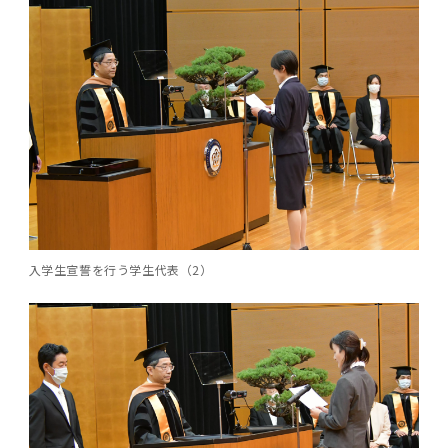
女性の活躍推進に向けた取り組み
（旧TMDU卓越大学院生制度）対象学生（秋入
2023年（49.5MB）
セミナー・特別講義トップ
設置計画履行状況報告書
歯学部在学生
学生相談支援室
就職支援ガイド
統合イノベーション機構
統合国際機構
学対象）の募集について
令和６年度（２０２４年度）東京医科歯科大学
大学統合時の教育・学生生活について（受験生
研究大学強化促進事業に関する情報・評価
動物実験等に関する情報
2023年（PDF：4.5MB）
次世代認定マーク「くるみん」を取得しました
「研究者早期育成コース」採用決定通知書授与
2022年（38.1 MB）
2026年度
向け）
大学院在学生
障害を理由とする差別の解消の推進に関する対
外国人留学生の就職情報について
統合イノベーション機構トップ
若手研究者支援センター（統合研究機構）
統合情報機構（図書館部門・ITセキュリティ部
（基準適合一般事業主認定）
Call for Applications to TMDU-SPRING
式を行いました。
Regarding education and student life after
応要領
門）
企業等からの資金提供状況の公表
2022年（PDF：53.8 MB）
Program (formerly the TMDU WISE
the integration（For prospective
2021年（PDF：71.9 MB）
2025年度
附属学校在学生
就職活動体験談について
医療ビッグデータによるトータル・ヘルスケア
研究基盤クラスター（統合研究機構）
Program) for the 2024 Academic Year
students）
令和５年度（２０２３年度）東京医科歯科大学
バリアフリーマップ
イノベーション創出の基盤構築プロジェクト
統合情報機構（図書館部門・ITセキュリティ部
学生支援・保健管理機構
女性活躍推進法による一般事業主行動計画
2021年（PDF：4.5 MB）
「研究者早期育成コース及び研究者養成コー
2020年 （PDF：67.8MB）
2023年度
門）トップ
OB・OG情報について
研究基盤クラスター（統合研究機構）トップ
先端医歯工学創成クラスター（統合研究機構）
令和6年度（2024年度）東京医科歯科大学
ス」採用決定通知書授与式を行いました。
大学統合時の教育・学生生活について（在学生
困りごと対策貸出グッズ
オープンイノベーションセンター
学生支援・保健管理機構トップ
環境安全管理室
「TMDU-SPRING」対象学生の募集について
次世代育成支援対策推進法による一般事業主行
向け）
2020年 （PDF：4.6MB）
2019年 （PDF：71.7MB）
2024年度
ITヘルプデスク（学内専用サイト）
（※春入学対象）について
動計画
Regarding education and student life after
内定取り消しについて
リサーチコアセンター
先端医歯工学創成クラスター（統合研究機構）
統合研究機構から他部局へ異動したセンター
令和４年度（２０２２年度）東京医科歯科大学
入学生宣誓を行う学生代表（2）
the integration (For current students)
ヘルスサイエンスR&Dセンター
トップ
保健管理センター
環境安全管理室トップ
広報部
「研究者早期育成コース及び研究者養成コー
2019年 （PDF：5.2MB）
2018年 （PDF：83.3MB）
2022年度
ITセキュリティ部門（学内専用サイト）
Call for Application to TMDU WISE
ス」採用決定通知書授与式を行いました。
女性の活躍推進に向けた取り組み
進路届の提出について
実験動物センター
統合研究機構から他部局へ異動したセンタート
Programs (II) for the 2023 Academic Year
教学IR関連公開情報
再生医療研究センター
ップ
湯島学生支援センター
環境報告書
2018年 （PDF：18.7MB）
by Eligible Students (*Autumn admission)
2017年 （PDF：75.1MB）
2021年度
図書館部門
令和３年度（２０２１年度）東京医科歯科大学
目標とする教員の適正な年齢構成
その他 就職関連情報（推薦書等）
生命倫理研究センター
「卓越大学院生制度（Ⅰ）」採用決定通知書授
教学IR関連公開情報トップ
再生医療研究センター（微生物安全性グルー
低侵襲医療センター（旧：低侵襲医歯学研究セ
湯島学生支援センタートップ
2017年 （PDF：7.2MB）
令和５年度（２０２３年度）東京医科歯科大学
与式を行いました。
2016年 （PDF：73.0MB）
2020年度
プ）
ンター）
図書館部門トップ
デジタル変革推進事務室
キャンパスマスタープラン2016
疾患バイオリソースセンター
「卓越大学院生制度（Ⅱ）」対象学生（秋入学
卒業生進路アンケート
学生相談支援室