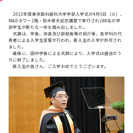
学
援制度
建物沿革
キャンパスマップ
運営組織トップ
広報誌・刊行物
アドミッション・ポリシー
大学院入学案内トップ
聴講生・科目等履修生および大学院研究生募集
令和8年度（2026年度）総合知と癒しの次世代
令和8年度（2026年度）トップレベルAI研究の
ポリシー
歯学部（歯学科･口腔保健学科）
歯科（歯系診療部門）
外部資金
大学基金
2022年度東京医科歯科大学学部入学式が4月5日（火）、
教育について
フロントランナー育成プログラム Science
ための共創型エキスパート人材育成プログラム
CS（クリニシャン・サイエンティスト）養成支
授業・カリキュラム
M&Dタワー2階・鈴木章夫記念講堂で挙行され288名の学
Tokyo Post-SPRING(医歯学系)春募集につい
対象学生（Science Tokyo BOOST（医歯学
援制度トップ
部学生が新たな一歩を踏み出しました。
歴代校長及び学長
大学組織一覧
広報誌・刊行物トップ
大学の計画と評価
入試制度
募集要項
聴講生・科目等履修生および大学院研究生募集
入学に関するお問い合わせ窓口
ポリシートップ
医学部（医学科･保健衛生学科）
教養部
外部資金トップ
研究手続き
受験生
在学生
卒業生
て
系）生）の募集について
式典は、学長、役員及び部局長等の紹介後、各学科の代
研究について
トップ
授業・カリキュラムトップ
入学料・授業料・奨学金
企業・研究者・一般の方
表者による入学生宣誓が行われ、新入生の入学が許可され
令和８年度（2026年度）CS（クリニシャン・
学生歌
学長・役員
大学紹介動画
大学の計画と評価トップ
入試制度トップ
募集要項トップ
四大学連合
学部などについて
WEB出願
医学部（医学科･保健衛生学科）
医学部（医学科･保健衛生学科）トップ
歯学部（歯学科･口腔保健学科）
教養部トップ
大学院医歯学総合研究科
研究費獲得支援
研究手続きトップ
研究活動
ました。
病院をご利用の方
令和7年度（2025年度）「総合知と癒しの次世
令和7年度トップレベルAI研究のための共創型
サイエンティスト）養成支援制度の募集につい
医療について
医学部
四大学連合･複合領域コース
入学料・授業料・奨学金トップ
留学情報
最後に、田中学長による式辞により、入学式は盛会のう
代フロントランナー育成プログラム Science
エキスパート人材育成プログラム対象学生（医
て
ちに終了しました。
大学紹介動画トップ
ブランド
副学長
大学概要（冊子）
大学評価の制度について
四大学連合トップ
学部入試の変更点（予告）
学部などについてトップ
医歯学総合研究科
情報公開・個人情報
学生生活などについて
アドミッション・ポリシー
歯学部（歯学科･口腔保健学科）
医学科
歯学部（歯学科･口腔保健学科）トップ
大学院医歯学総合研究科
公開講座・公開シンポジウム・講演会等のお知
大学院医歯学総合研究科トップ
大学院保健衛生学研究科
産学官連携
倫理審査申請システム
研究活動トップ
研究組織
Tokyo SPRING(医歯学系)」対象学生の春募集
歯学系-BOOST生）の募集について
アクセス
学内サイト
EN
新入生の皆さん、ご入学おめでとうございます。
東京医科歯科大学の誓い
歯学部
教育要項（学部シラバス）
授業料・入学料・検定料
学生生活サポート
らせ
について
Call for Applications for the Clinician
大学紹介動画
大学評価の制度についてトップ
理事･監事
統合報告書
1-1．第４期中期目標・中期計画等について【6
四大学連合憲章等
情報公開・個人情報トップ
入試データ
ILA国府台
学生生活などについてトップ
保健衛生学研究科
東京医科歯科大学ＳＤＧｓ推進宣言
イベント
過去の試験問題・入試データ
大学院医歯学総合研究科
保健衛生学科 【看護学専攻】
歯学科
大学院医歯学総合研究科トップ
大学院保健衛生学研究科
修士課程 医歯理工保健学専攻
大学院保健衛生学研究科トップ
寄附講座・寄附部門一覧
e-Rad 府省共通研究開発管理システム(外部サ
利益相反申告システム(学外利用時VPN必要)
研究情報データベース
研究組織トップ
取り組み・規制
令和６年度（2024年度）TMDUトップレベル
Scientist (CS) Training Support Program
世界大学ランキング
年間】
生体材料工学研究所
授業料・入学料・検定料トップ
履修要項（大学院シラバス）
入学料・授業料免除・徴収猶予について
学生生活サポートトップ
各種支援制度
ILA国府台担当教員一覧
イト)
Call for Applications to Science Tokyo
AI研究のための共創型エキスパート人材育成プ
for Academic Year 2026
(Admission & Tuition
キャンパスライフ編
概説
四大学連合憲章等トップ
Post-SPRING（MD）Program for the 2026
ログラム 対象学生（TMDU-BOOST生）の募
役員会
広報誌
複合領域コース(四大学共通)
情報公開制度
これまでの学部入試変更点
医学部
授業料・入学料・検定料
イベントトップ
FAQ
男性職員の育児休業等取得推進宣言
資料請求
TOEFL-ITP試験結果（スコアレポート）の返
大学院保健衛生学研究科
保健衛生学科 【検査技術学専攻】
口腔保健学科【口腔保健衛生学専攻】
修士課程 医歯理工保健学専攻
大学院保健衛生学研究科トップ
修士課程 医歯理工保健学専攻トップ
修士課程 医歯理工保健学専攻【医療管理政策
研究科長挨拶
ジョイントリサーチ講座・ジョイントリサーチ
臨床研究審査委員会申請システム
機関リポジトリ
若手研究者支援センター（YISC）
取り組み・規制トップ
事務部
Exemption/Deferment)
1-1．第４期中期目標・中期計画等について【6
Academic Year by Eligible Students
集について
1-2.年度計画・年度評価等について【第1期～
却について
難治疾患研究所
授業料・入学料・検定料
保健衛生学研究科科目等履修生について
アルバイトについて
就職・キャリア支援
学（MMA）コース】
部門一覧
科研費電子申請システム(外部サイト)
年間】トップ
(*Spring admission)
第3期】
留学制度編
広報誌トップ
１．国立大学法人評価
四大学連合憲章
複合領域コース(四大学共通)トップ
経営協議会
大学案内 【受験生向け】（冊子）
複合領域コース（東京医科歯科大学）
個人情報保護制度
歯学部
奨学金について
オープンキャンパス
医歯学総合研究科博士課程 国際連携専攻（ジ
ダイバーシティ
合格発表
口腔保健学科【口腔保健工学専攻】
修士課程 医歯理工保健学専攻【医療管理政策
博士課程看護先進科学専攻
概要
概要
実験計画書のWeb申請システム(学外利用時
研究テーマ検索
重点研究領域
研究不正の防止
事務部トップ
入学料・授業料免除・徴収猶予について
奨学金について
ョイント・ディグリープログラム：JDP）
大学院入学希望者向け入試説明会
大学院研究生
入学料・授業料免除・徴収猶予について
アパート等の紹介
就職・キャリア支援トップ
学（MMA）コース】
サークル・学園祭
修士課程 医歯理工保健学専攻 グローバルヘル
生体材料工学研究所
研究助成金
VPN必要)
(Admission & Tuition
第１期 中期目標・中期計画等について
1-2.年度計画・年度評価等について【第1期～
Call for Applications to Science Tokyo
2．認証評価
(Admission & Tuition
スリーダー養成 (MPH) コース
多職種連携教育編
広報誌「Bloom! 医科歯科大」
２．大学認証評価
「大学院学生の教育研究交流」に関する協定書
複合領域コースについて
教育研究評議会
写真で綴る 東京医科歯科大学
三大学連合（外部サイト）
統合報告書
ダイバーシティトップ
生体材料工学研究所
入学料・授業料の免除・徴収猶予について
医学部医学科サマープログラム
コンプライアンス・ハラスメント
試験問題及び解答例等の公表
博士課程共同災害看護学専攻
分野構成
組織
research map
統合研究機構・統合イノベーション推進機構
研究不正等の公表について
各種お問い合わせ先(事務部)
Exemption/Deferment)トップ