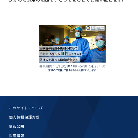
女性の活躍推進に向けた取り組み
（旧TMDU卓越大学院生制度）対象学生（秋入
2023年（49.5MB）
セミナー・特別講義トップ
設置計画履行状況報告書
歯学部在学生
学生相談支援室
就職支援ガイド
統合イノベーション機構
統合国際機構
学対象）の募集について
令和６年度（２０２４年度）東京医科歯科大学
大学統合時の教育・学生生活について（受験生
研究大学強化促進事業に関する情報・評価
動物実験等に関する情報
2023年（PDF：4.5MB）
次世代認定マーク「くるみん」を取得しました
「研究者早期育成コース」採用決定通知書授与
2022年（38.1 MB）
2026年度
向け）
大学院在学生
障害を理由とする差別の解消の推進に関する対
外国人留学生の就職情報について
統合イノベーション機構トップ
若手研究者支援センター（統合研究機構）
統合情報機構（図書館部門・ITセキュリティ部
（基準適合一般事業主認定）
Call for Applications to TMDU-SPRING
式を行いました。
Regarding education and student life after
応要領
門）
企業等からの資金提供状況の公表
2022年（PDF：53.8 MB）
Program (formerly the TMDU WISE
the integration（For prospective
2021年（PDF：71.9 MB）
2025年度
附属学校在学生
就職活動体験談について
医療ビッグデータによるトータル・ヘルスケア
研究基盤クラスター（統合研究機構）
Program) for the 2024 Academic Year
students）
令和５年度（２０２３年度）東京医科歯科大学
バリアフリーマップ
イノベーション創出の基盤構築プロジェクト
統合情報機構（図書館部門・ITセキュリティ部
学生支援・保健管理機構
女性活躍推進法による一般事業主行動計画
2021年（PDF：4.5 MB）
「研究者早期育成コース及び研究者養成コー
2020年 （PDF：67.8MB）
2023年度
門）トップ
OB・OG情報について
研究基盤クラスター（統合研究機構）トップ
先端医歯工学創成クラスター（統合研究機構）
令和6年度（2024年度）東京医科歯科大学
ス」採用決定通知書授与式を行いました。
大学統合時の教育・学生生活について（在学生
困りごと対策貸出グッズ
オープンイノベーションセンター
学生支援・保健管理機構トップ
環境安全管理室
「TMDU-SPRING」対象学生の募集について
次世代育成支援対策推進法による一般事業主行
向け）
2020年 （PDF：4.6MB）
2019年 （PDF：71.7MB）
2024年度
ITヘルプデスク（学内専用サイト）
（※春入学対象）について
動計画
Regarding education and student life after
内定取り消しについて
リサーチコアセンター
先端医歯工学創成クラスター（統合研究機構）
統合研究機構から他部局へ異動したセンター
令和４年度（２０２２年度）東京医科歯科大学
the integration (For current students)
ヘルスサイエンスR&Dセンター
トップ
保健管理センター
環境安全管理室トップ
広報部
「研究者早期育成コース及び研究者養成コー
2019年 （PDF：5.2MB）
2018年 （PDF：83.3MB）
2022年度
ITセキュリティ部門（学内専用サイト）
Call for Application to TMDU WISE
ス」採用決定通知書授与式を行いました。
女性の活躍推進に向けた取り組み
進路届の提出について
実験動物センター
統合研究機構から他部局へ異動したセンタート
Programs (II) for the 2023 Academic Year
教学IR関連公開情報
再生医療研究センター
ップ
湯島学生支援センター
環境報告書
2018年 （PDF：18.7MB）
このサイトについて
by Eligible Students (*Autumn admission)
2017年 （PDF：75.1MB）
2021年度
図書館部門
令和３年度（２０２１年度）東京医科歯科大学
目標とする教員の適正な年齢構成
その他 就職関連情報（推薦書等）
生命倫理研究センター
個人情報保護方針
「卓越大学院生制度（Ⅰ）」採用決定通知書授
教学IR関連公開情報トップ
再生医療研究センター（微生物安全性グルー
低侵襲医療センター（旧：低侵襲医歯学研究セ
湯島学生支援センタートップ
2017年 （PDF：7.2MB）
令和５年度（２０２３年度）東京医科歯科大学
与式を行いました。
情報公開
2016年 （PDF：73.0MB）
2020年度
プ）
ンター）
図書館部門トップ
デジタル変革推進事務室
キャンパスマスタープラン2016
疾患バイオリソースセンター
「卓越大学院生制度（Ⅱ）」対象学生（秋入学
採用情報
卒業生進路アンケート
学生相談支援室