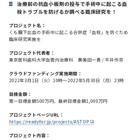
学
援制度
治療前の抗血小板剤の投与で手術中に起こる血
栓トラブルを防げるか調べる臨床研究を！
建物沿革
キャンパスマップ
運営組織トップ
広報誌・刊行物
アドミッション・ポリシー
大学院入学案内トップ
聴講生・科目等履修生および大学院研究生募集
令和8年度（2026年度）総合知と癒しの次世代
令和8年度（2026年度）トップレベルAI研究の
ポリシー
歯学部（歯学科･口腔保健学科）
歯科（歯系診療部門）
外部資金
大学基金
教育について
フロントランナー育成プログラム Science
ための共創型エキスパート人材育成プログラム
CS（クリニシャン・サイエンティスト）養成支
授業・カリキュラム
プロジェクト名：
Tokyo Post-SPRING(医歯学系)春募集につい
対象学生（Science Tokyo BOOST（医歯学
援制度トップ
歴代校長及び学長
大学組織一覧
広報誌・刊行物トップ
大学の計画と評価
入試制度
募集要項
聴講生・科目等履修生および大学院研究生募集
入学に関するお問い合わせ窓口
ポリシートップ
医学部（医学科･保健衛生学科）
教養部
外部資金トップ
研究手続き
くも膜下出血の手術中に起こる合併症「血栓」を防ぐため
受験生
在学生
卒業生
て
系）生）の募集について
研究について
トップ
授業・カリキュラムトップ
入学料・授業料・奨学金
臨床研究実施を
企業・研究者・一般の方
令和８年度（2026年度）CS（クリニシャン・
学生歌
学長・役員
大学紹介動画
大学の計画と評価トップ
入試制度トップ
募集要項トップ
四大学連合
学部などについて
WEB出願
医学部（医学科･保健衛生学科）
医学部（医学科･保健衛生学科）トップ
歯学部（歯学科･口腔保健学科）
教養部トップ
大学院医歯学総合研究科
研究費獲得支援
研究手続きトップ
研究活動
病院をご利用の方
令和7年度（2025年度）「総合知と癒しの次世
令和7年度トップレベルAI研究のための共創型
サイエンティスト）養成支援制度の募集につい
プロジェクト代表者：
医療について
医学部
四大学連合･複合領域コース
入学料・授業料・奨学金トップ
留学情報
代フロントランナー育成プログラム Science
エキスパート人材育成プログラム対象学生（医
て
東京医科歯科大学血管内治療科 壽美田一貴 / 平井作京
大学紹介動画トップ
ブランド
副学長
大学概要（冊子）
大学評価の制度について
四大学連合トップ
学部入試の変更点（予告）
学部などについてトップ
医歯学総合研究科
情報公開・個人情報
学生生活などについて
アドミッション・ポリシー
歯学部（歯学科･口腔保健学科）
医学科
歯学部（歯学科･口腔保健学科）トップ
大学院医歯学総合研究科
公開講座・公開シンポジウム・講演会等のお知
大学院医歯学総合研究科トップ
大学院保健衛生学研究科
産学官連携
倫理審査申請システム
研究活動トップ
研究組織
Tokyo SPRING(医歯学系)」対象学生の春募集
歯学系-BOOST生）の募集について
アクセス
学内サイト
EN
東京医科歯科大学の誓い
歯学部
教育要項（学部シラバス）
授業料・入学料・検定料
学生生活サポート
らせ
クラウドファンディング実施期間：
について
Call for Applications for the Clinician
2022年3月1日（火）10時～2022年5月30日（月）23時
大学紹介動画
大学評価の制度についてトップ
理事･監事
統合報告書
1-1．第４期中期目標・中期計画等について【6
四大学連合憲章等
情報公開・個人情報トップ
入試データ
ILA国府台
学生生活などについてトップ
保健衛生学研究科
東京医科歯科大学ＳＤＧｓ推進宣言
イベント
過去の試験問題・入試データ
大学院医歯学総合研究科
保健衛生学科 【看護学専攻】
歯学科
大学院医歯学総合研究科トップ
大学院保健衛生学研究科
修士課程 医歯理工保健学専攻
大学院保健衛生学研究科トップ
寄附講座・寄附部門一覧
e-Rad 府省共通研究開発管理システム(外部サ
利益相反申告システム(学外利用時VPN必要)
研究情報データベース
研究組織トップ
取り組み・規制
令和６年度（2024年度）TMDUトップレベル
Scientist (CS) Training Support Program
世界大学ランキング
年間】
生体材料工学研究所
授業料・入学料・検定料トップ
履修要項（大学院シラバス）
入学料・授業料免除・徴収猶予について
学生生活サポートトップ
各種支援制度
ILA国府台担当教員一覧
イト)
Call for Applications to Science Tokyo
AI研究のための共創型エキスパート人材育成プ
for Academic Year 2026
目標金額：
(Admission & Tuition
キャンパスライフ編
概説
四大学連合憲章等トップ
Post-SPRING（MD）Program for the 2026
ログラム 対象学生（TMDU-BOOST生）の募
役員会
広報誌
複合領域コース(四大学共通)
情報公開制度
これまでの学部入試変更点
医学部
授業料・入学料・検定料
イベントトップ
FAQ
男性職員の育児休業等取得推進宣言
資料請求
TOEFL-ITP試験結果（スコアレポート）の返
大学院保健衛生学研究科
保健衛生学科 【検査技術学専攻】
口腔保健学科【口腔保健衛生学専攻】
修士課程 医歯理工保健学専攻
大学院保健衛生学研究科トップ
修士課程 医歯理工保健学専攻トップ
第一目標金額500万円、最終目標金額1,000万円
修士課程 医歯理工保健学専攻【医療管理政策
研究科長挨拶
ジョイントリサーチ講座・ジョイントリサーチ
臨床研究審査委員会申請システム
機関リポジトリ
若手研究者支援センター（YISC）
取り組み・規制トップ
事務部
Exemption/Deferment)
1-1．第４期中期目標・中期計画等について【6
Academic Year by Eligible Students
集について
1-2.年度計画・年度評価等について【第1期～
却について
難治疾患研究所
授業料・入学料・検定料
保健衛生学研究科科目等履修生について
アルバイトについて
就職・キャリア支援
学（MMA）コース】
部門一覧
科研費電子申請システム(外部サイト)
プロジェクトページURL：
年間】トップ
(*Spring admission)
第3期】
留学制度編
広報誌トップ
１．国立大学法人評価
四大学連合憲章
複合領域コース(四大学共通)トップ
経営協議会
大学案内 【受験生向け】（冊子）
複合領域コース（東京医科歯科大学）
個人情報保護制度
歯学部
奨学金について
オープンキャンパス
医歯学総合研究科博士課程 国際連携専攻（ジ
ダイバーシティ
合格発表
口腔保健学科【口腔保健工学専攻】
修士課程 医歯理工保健学専攻【医療管理政策
博士課程看護先進科学専攻
概要
概要
実験計画書のWeb申請システム(学外利用時
研究テーマ検索
重点研究領域
研究不正の防止
事務部トップ
https://readyfor.jp/projects/ASTOP
入学料・授業料免除・徴収猶予について
奨学金について
ョイント・ディグリープログラム：JDP）
大学院入学希望者向け入試説明会
大学院研究生
入学料・授業料免除・徴収猶予について
アパート等の紹介
就職・キャリア支援トップ
学（MMA）コース】
サークル・学園祭
修士課程 医歯理工保健学専攻 グローバルヘル
生体材料工学研究所
研究助成金
VPN必要)
(Admission & Tuition
第１期 中期目標・中期計画等について
1-2.年度計画・年度評価等について【第1期～
Call for Applications to Science Tokyo
2．認証評価
(Admission & Tuition
スリーダー養成 (MPH) コース
プロジェクト内容：
多職種連携教育編
広報誌「Bloom! 医科歯科大」
２．大学認証評価
「大学院学生の教育研究交流」に関する協定書
複合領域コースについて
教育研究評議会
写真で綴る 東京医科歯科大学
三大学連合（外部サイト）
統合報告書
ダイバーシティトップ
生体材料工学研究所
入学料・授業料の免除・徴収猶予について
医学部医学科サマープログラム
コンプライアンス・ハラスメント
試験問題及び解答例等の公表
博士課程共同災害看護学専攻
分野構成
組織
research map
統合研究機構・統合イノベーション推進機構
研究不正等の公表について
各種お問い合わせ先(事務部)
Exemption/Deferment)トップ