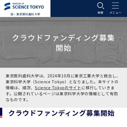
旧・東京医科歯科大学
大学案内
クラウドファンディング募集
大学案内トップ
入学案内
開始
学長メッセージ
入学案内トップ
学生生活
基本理念・沿革
大学案内
学生生活トップ
教育研究組織等
東京医科歯科大学は、2024年10月に東京工業大学と統合し、
東京科学大学（Science Tokyo）となりました。本サイトの
情報は、順次、
Science Tokyoのサイト
に移行していきま
基本理念・沿革トップ
東京医科歯科大学の特色
学部受験生向け「大学案内」（冊子）
Science Tokyo SPRING (医歯学系)
教育研究組織等トップ
大学病院
す。公開されているページは東京科学大学の情報として有効
なものです。
理念
東京医科歯科大学の特色トップ
アクセス
学部入学案内
Science Tokyo SPRING (医歯学系) トップ
Science Tokyo BOOST (医歯学系)
教育理念
大学病院トップ
研究・連携
クラウドファンディング募集開始
沿革
学問と教育の聖地 湯島に建つ東京医科歯科大
アクセストップ
運営組織
学部入学案内トップ
大学院入学案内
今後の博士学生向け支援制度について
Science Tokyo BOOST (医歯学系)トップ
CS（クリニシャン・サイエンティスト）養成支
教育理念トップ
医学部（医学科･保健衛生学科）
医科（医系診療部門）
研究・連携トップ
国際交流