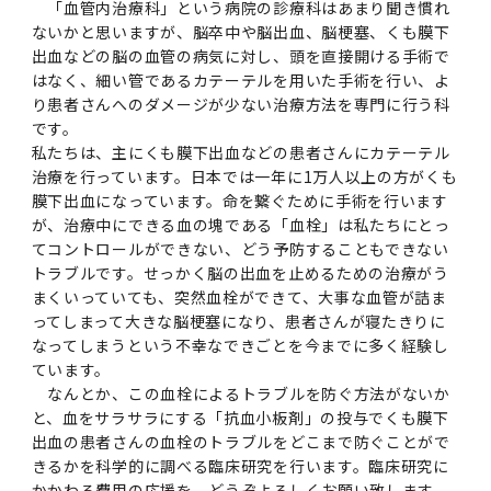
第3期】トップ
SPRING（MD）Program for the 2025
Exemption/Deferment)
奨学金についてトップ
日本学生支援機構
「血管内治療科」という病院の診療科はあまり聞き慣れ
学費・入学金・奨学金について
大学院保健衛生学研究科
学生保険制度について
企業・官公庁・医療機関の皆様へ
サークル・学園祭トップ
博士課程 医歯学専攻
施設利用
難治疾患研究所
AMED研究費の年間公募スケジュール(学内専
倫理審査手続きについて
Academic Year by Eligible Students
ないかと思いますが、脳卒中や脳出血、脳梗塞、くも膜下
第２期 中期目標・中期計画等について
3．自己点検・評価
博士課程 医歯学専攻
用)
学長×医学部学生懇談
英語版広報誌「TMDU ANNUAL NEWS」
写真で綴る 東京医科歯科大学トップ
３．自己点検・評価
「大学院学生の教育研究交流」に関する実施細
各複合領域コースの概要
学長選考・監察会議
クラウドファンディング実施プロジェクト一覧
医療管理政策学（MMA）コース（東京医科歯科
法定公開情報
東京医科歯科大学ダイバーシティ＆インクルー
コンプライアンス・ハラスメントトップ
難治疾患研究所
アルバイトについて
歯学部サマープログラム
医歯学総合研究科修士課程履修要項（シラバ
教育研究分野組織、指導教員研究内容
(*Autumn admission)
プレスリリース
オープンイノベーションセンター
剽窃チェックツール(学内専用)
【2026年4月入学者】入学料免除・徴収猶予申
出血などの脳の血管の病気に対し、頭を直接開ける手術で
（第１期中期目標期間中）年度計画、年度評価
奨学金について
日本学生支援機構
目
大学）
ジョン推進宣言等
学費・入学金・奨学金についてトップ
大学院医歯学総合研究科生体検査科学講座
国民年金について
在学生向け
お茶の水祭
施設利用トップ
博士課程 生命理工医療科学専攻
ス）
ボランティア
高等研究院
各種実験手続き例(学内専用)
はなく、細い管であるカテーテルを用いた手術を行い、よ
請について（Admission Fee
等について
第３期中期目標・中期計画等について
4．指定国立大学法人構想に関する進捗状況に
博士課程 医歯学専攻トップ
博士課程 国際連携専攻（ジョイント・ディグリ
り患者さんへのダメージが少ない治療方法を専門に行う科
GAPファンド等の公募
Exemption&Admission Fee Deferment）
学長×歯学部学生懇談
学内向け広報誌「TMDUニュース」
第1回『学びの地』
編入学制度について（複数学士号）
統計データ
ハラスメントへの対応について
国際交流サイト
学生寮について
オンライン個別進学相談
教育研究分野組織、指導教員研究内容トップ
履修要項（大学院シラバス）保健衛生学研究科
令和７年度（２０２５年度）総合知と癒しの次
青い鳥広場(学内専用)
各種センター
安全保障輸出管理(学内専用)
ついて
財団法人・地方公共団体等奨学金
です。
ー・プログラム：JDP）
「複合領域コース｣｢編入学｣及び｢複数学士号｣
東京医科歯科大学ダイバーシティ＆インクルー
ダイバーシティ・インクルージョン室
奨学金について
研究テーマ検索システム
在学生向けトップ
学生相談窓口
新型コロナウイルス感染症に伴うお知らせ
保健管理センター
情報システム
大学病院
世代フロントランナー育成プログラム（医歯学
研究に必要な講習会等
（第２期中期目標期間中）年度計画・年度評価
私たちは、主にくも膜下出血などの患者さんにカテーテル
に関する協定書
ジョン推進宣言等トップ
概要
系）「Science Tokyo SPRING (医歯学系)」
「修学支援に対する相談窓口」を設置しまし
東京医科歯科大学の歴史
医歯大ひろば
第2回『教育 講義・実習の軌跡』
土地・建物及び所在地／関係施設位置図
公益通報について
研究情報サイト
アパート等の紹介
地域特別枠推薦選抜説明会
看護先進科学専攻
５大学災害看護コンソーシアム履修の手引き
治療を行っています。日本では一年に1万人以上の方がくも
等について
高等研究院
利益相反
関連リンク先
2025年度国立大学臨床検査学系博士後期課程
博士課程 生命理工医療科学専攻
（旧TMDU卓越大学院生制度）対象学生（秋入
た。
わくわく保育園（学内保育施設）
入学料・授業料の免除・徴収猶予について
お問い合わせ
学校推薦・求人情報について
膜下出血になっています。命を繋ぐために手術を行います
ピアサポーター
卒業後の進路及び卒業者数
学生・女性支援センター
台風等の自然災害や交通機関運休による休講措
大学病院トップ
スポーツサイエンス機構
ES細胞/iPS細胞を使用する実験(学内専用)
優秀賞募集について
学対象）の募集について
「複合領域コース」の履修者に係る「編入学」
東京医科歯科大学ダイバーシティ＆インクルー
が、治療中にできる血の塊である「血栓」は私たちにとっ
分野構成
置（湯島地区）Class Cancellation Measures
第3回『知と癒しの匠の創造者たち』
東京医科歯科大学規則集
研究テーマ検索システム
学生保険制度について
入試説明会
統合教育機構学務企画課
（第３期中期目標期間中）年度計画・年度評価
臨床研究法における臨床研究の利益相反管理に
てコントロールができない、どう予防することもできない
及び「複数学士号」に関する実施細目
ジョン推進宣言／基本方針／アクション・プラ
博士課程 生命理工医療科学専攻トップ
due to Natural Disasters, such as
履修要項（大学院シラバス）
高等教育の修学支援制度
障がいのある学生のサポートについて
学内就職支援イベント
証明書関係
わくわく保育園
医科（医系診療部門）
M&Dデータ科学センター
等について
各種委員会関係(学内専用)
ついて
トラブルです。せっかく脳の出血を止めるための治療がう
ン
Typhoons, and Transportation
Call for Applications to Science Tokyo
医歯学総合研究科博士課程医歯学系専攻履修要
まくいっていても、突然血栓ができて、大事な血管が詰ま
その他の情報公開
卒業後の進路データ
キャンパス見学 ※現在は受け付けておりませ
設置計画履行状況報告書
Cancellation (for the Yushima area)
SPRING（MD）Program for the 2024
項（シラバス）
概要
年報
ってしまって大きな脳梗塞になり、患者さんが寝たきりに
ん
証明書関係トップ
学外就職支援イベント
障がいのある学生サポート
フィットネスルーム・売店
歯科（歯系診療部門）
統合教育機構
特定認定再生医療等委員会
特定認定再生医療等委員会
Academic Year by Eligible Students
女性活躍推進法による一般事業主行動計画
なってしまうという不幸なできごとを今までに多く経験し
研究不正の防止
サークル紹介
(*Autumn admission)
年報
ています。
新入学の大学院生へ To New Graduate
分野構成
年報トップ
統合教育機構学務企画課
ILA国府台 公開講座等のお知らせ
教養部在学生
障がいのある学生サポートトップ
インターンシップ
文部科学省からのお知らせ
国立美術館キャンパスメンバーズ
統合教育機構トップ
統合研究機構・統合イノベーション機構
ヒトES細胞倫理審査委員会
なんとか、この血栓によるトラブルを防ぐ方法がないか
Students
次世代育成支援対策推進法による一般事業主行
と、血をサラサラにする「抗血小板剤」の投与でくも膜下
会計監査人候補者の決定について
大学祭
令和６年度（２０２４年度）総合知と癒しの次
年報トップ
動計画
医歯学総合研究科博士課程生命理工学系専攻履
2024年（25.7MB）
出血の患者さんの血栓のトラブルをどこまで防ぐことがで
セミナー・特別講義
キャンパス紹介
医学部在学生
修学上の支援について
就職支援サイトリンク集
世代フロントランナー育成プログラム（医歯学
令和７年度（２０２５年度）新入生向けPC購
医学・歯学分野における数理・データサイエン
統合研究機構・統合イノベーション機構トップ
オープンイノベーションセンター
利益相反に関する説明会資料(ダウンロード)(学
きるかを科学的に調べる臨床研究を行います。臨床研究に
修要項（シラバス）
系）「Science Tokyo SPRING (医歯学系)」
入推奨仕様書
ス・AI教育開発事業
内専用)
教育等の情報
留学について
2024年（PDF：5.4MB）
かかわる費用の応援を、どうぞよろしくお願い致します。