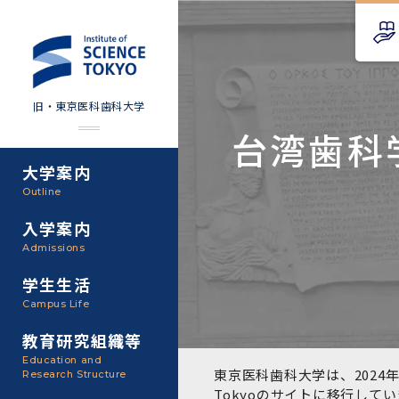
旧・東京医科歯科大学
台湾歯科
大学案内
Science Tokyo SPRING
教育理念
外部資金
Outline
(医歯学系)
入学案内
基本理念・沿革
研究手続き
Science Tokyo BOOST (医
Admissions
歯学系)
東京医科歯科大学の特色
研究活動
学生生活
学部入学案内
Campus Life
CS（クリニシャン・サイエ
アクセス
研究組織
ンティスト）養成支援制度
教育研究組織等
大学院入学案内
Education and
教養部
東京医科歯科大学は、2024年
Research Structure
運営組織
取り組み・規制
授業・カリキュラム
Tokyoのサイト
に移行してい