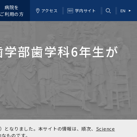
病院を
アクセス
学内サイト
EN
ご利用の方
歯学部歯学科6年生が
kyo）となりました。本サイトの情報は、順次、
Science
効なものです。