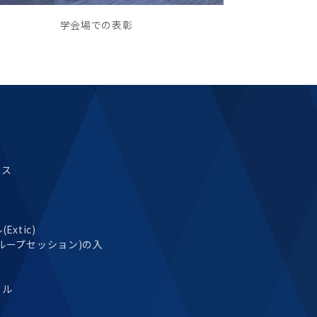
学会場での表彰
ース
xtic)
ループセッション)の入
タル