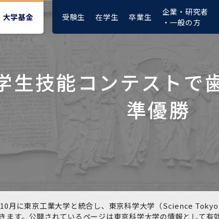
企業・研究者
受験生
在学生
卒業生
大学基金
・一般の方
学生技能コンテストで
大学紹介動画
大学評価の制度について
四大学連合憲章等
東京医科歯科大学ダイバー
募集要項
授業料・入学料・検定料
ポリシー
修士課程 医歯理工保健学専
統合イノベーション機構
準優勝
シティ＆インクルージョン
攻
推進宣言等
1-1．第４期中期目標・中期
複合領域コース(四大学共
入試制度
入学料・授業料免除・徴収
医学部（医学科･保健衛生学
湯島学生支援センター
計画等について【6年間】
通)
猶予について(Admission &
在学生向け
科）
Tuition
学部などについて
Exemption/Deferment)
1-2.年度計画・年度評価等
歯学部（歯学科･口腔保健学
研究基盤クラスター（統合
について【第1期～第3期】
科）
研究機構）
図書館部門
広報誌
学生生活などについて
教育研究分野組織、指導教
奨学金について
員研究内容
大学院医歯学総合研究科
先端医歯工学創成クラスタ
10月に東京工業大学と統合し、東京科学大学（Science To
イベント
ー（統合研究機構）
きます。公開されているページは東京科学大学の情報として有