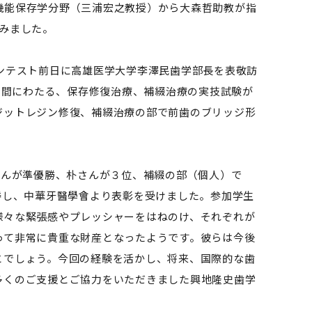
機能保存学分野（三浦宏之教授）から大森哲助教が指
みました。
ンテスト前日に高雄医学大学李澤民歯学部長を表敬訪
時間にわたる、保存修復治療、補綴治療の実技試験が
ジットレジン修復、補綴治療の部で前歯のブリッジ形
さんが準優勝、朴さんが３位、補綴の部（個人）で
勝し、中華牙醫學會より表彰を受けました。参加学生
様々な緊張感やプレッシャーをはねのけ、それぞれが
って非常に貴重な財産となったようです。彼らは今後
とでしょう。今回の経験を活かし、将来、国際的な歯
多くのご支援とご協力をいただきました興地隆史歯学