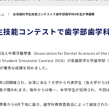
大学院保健衛生学研究科
博士課程 医歯学専攻
統合研究機構から他部局へ
写真で綴る 東京医科歯科大
ース
台湾歯科学生技能コンテストで歯学部歯学科6年生が準優勝
異動したセンター
学
証明書関係
生技能コンテストで歯学部歯学科
障がいのある学生サポート
教学IR関連公開情報
学費・入学金・奨学金につ
博士課程 生命理工医療科学
いて
専攻
中華牙醫學會（Association for Dental Sciences of th
 Student Simulator Contest 2018）が高雄医
年報
名が優秀な成績を収めました。
年1回開催され、台湾にある７大学から代表学生（各大学から3
年報
能が競われます。海外からは唯一、本学学生が招待され、今回は
學會から4月下旬に届き、歯学科教育委員会によって選抜された