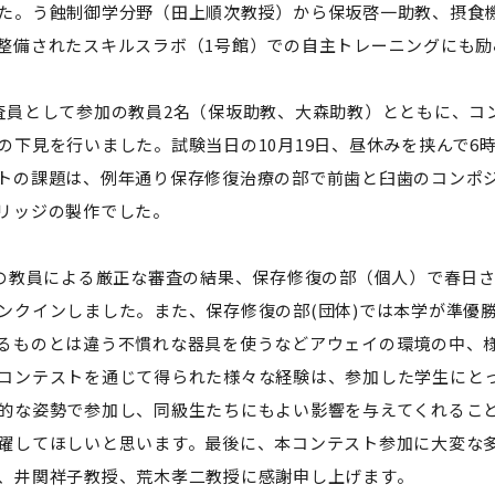
セミナー・特別講義
た。う蝕制御学分野（田上順次教授）から保坂啓一助教、摂食
整備されたスキルスラボ（1号館）での自主トレーニングにも励
査員として参加の教員2名（保坂助教、大森助教）とともに、コ
の下見を行いました。試験当日の10月19日、昼休みを挟んで6
トの課題は、例年通り保存修復治療の部で前歯と臼歯のコンポ
リッジの製作でした。
名の教員による厳正な審査の結果、保存修復の部（個人）で春日
ンクインしました。また、保存修復の部(団体)では本学が準優
るものとは違う不慣れな器具を使うなどアウェイの環境の中、
コンテストを通じて得られた様々な経験は、参加した学生にと
的な姿勢で参加し、同級生たちにもよい影響を与えてくれるこ
躍してほしいと思います。最後に、本コンテスト参加に大変な
、井関祥子教授、荒木孝二教授に感謝申し上げます。