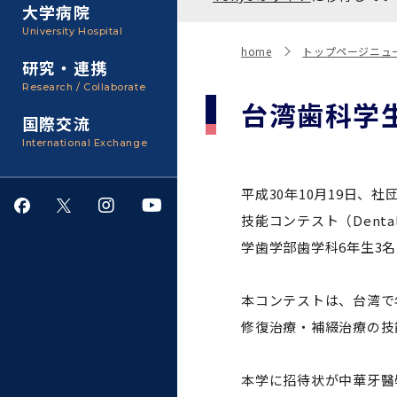
聴講生・科目等履修生およ
大学病院
び大学院研究生募集
大学院医歯学総合研究科
広報誌・刊行物
事務部
University Hospital
入学料・授業料・奨学金
home
トップページニュ
研究・連携
大学院保健衛生学研究科
大学の計画と評価
Research / Collaborate
台湾歯科学
国際交流
四大学連合
学生生活サポート
International Exchange
情報公開・個人情報
平成30年10月19日、社団法人
技能コンテスト（Dental
就職・キャリア支援
学歯学部歯学科6年生3
サークル・学園祭
本コンテストは、台湾で
修復治療・補綴治療の技
施設利用
ダイバーシティ
本学に招待状が中華牙醫