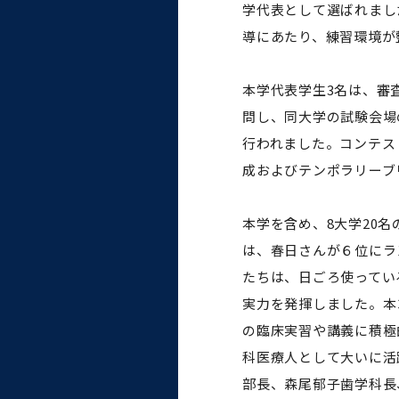
学代表として選ばれまし
大学病院
コンプライアンス・ハラス
導にあたり、練習環境が
メント
本学代表学生3名は、審
問し、同大学の試験会場
行われました。コンテス
統合教育機構
成およびテンポラリーブ
統合研究機構・統合イノベ
本学を含め、8大学20
ーション機構
は、春日さんが６位にラ
たちは、日ごろ使ってい
実力を発揮しました。本
の臨床実習や講義に積極
科医療人として大いに活
部長、森尾郁子歯学科長