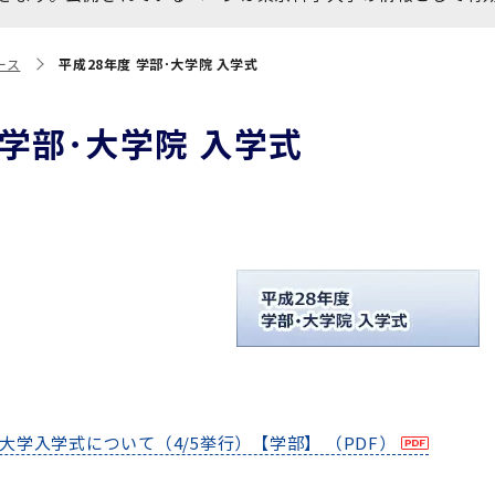
大学院保健衛生学研究科
博士課程 医歯学専攻
統合研究機構から他部局へ
写真で綴る 東京医科歯科大
ース
平成28年度 学部･大学院 入学式
異動したセンター
学
証明書関係
 学部･大学院 入学式
障がいのある学生サポート
教学IR関連公開情報
学費・入学金・奨学金につ
博士課程 生命理工医療科学
いて
専攻
年報
年報
大学入学式について（4/5挙行）【学部】 （PDF）