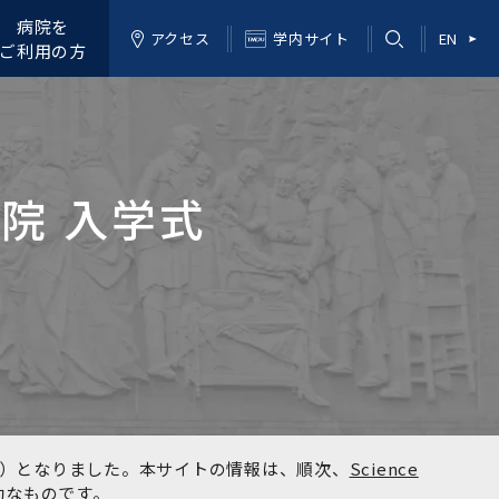
病院を
アクセス
学内サイト
EN
ご利用の方
学院 入学式
kyo）となりました。本サイトの情報は、順次、
Science
効なものです。