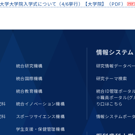
セミナー・特別講義
大学大学院入学式について（4/6挙行）【大学院】（PDF）
情報システム
統合研究機構
研究情報データベ
統合国際機構
研究テーマ検索
統合教育機構
統合ID管理ポータル(E
※職員ポータル(グ
究科
統合イノベーション機構
り口はこちら
究科
スポーツサイエンス機構
情報システムポー
学生支援・保健管理機構