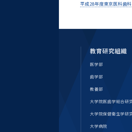
平成28年度東京医科歯科
大学病院
コンプライアンス・ハラス
メント
教育研究組織
統合教育機構
医学部
統合研究機構・統合イノベ
歯学部
ーション機構
教養部
大学院医歯学総合研
大学院保健衛生学研
大学病院