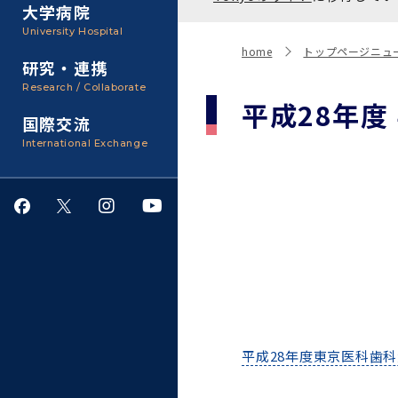
聴講生・科目等履修生およ
大学病院
び大学院研究生募集
大学院医歯学総合研究科
広報誌・刊行物
事務部
University Hospital
入学料・授業料・奨学金
home
トップページニュ
研究・連携
大学院保健衛生学研究科
大学の計画と評価
Research / Collaborate
平成28年度
国際交流
四大学連合
学生生活サポート
International Exchange
情報公開・個人情報
就職・キャリア支援
サークル・学園祭
施設利用
平成28年度東京医科歯科
ダイバーシティ