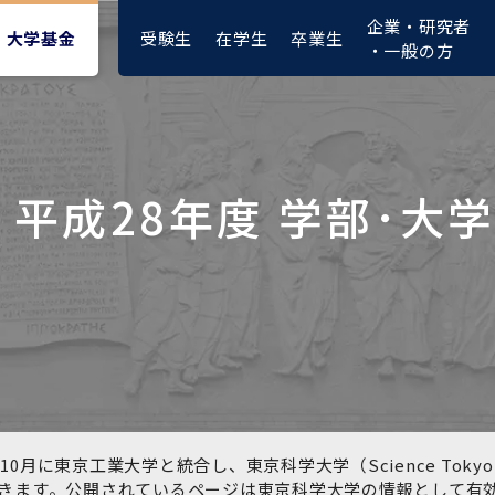
企業・研究者
受験生
在学生
卒業生
大学基金
・一般の方
平成28年度 学部･大
大学紹介動画
大学評価の制度について
四大学連合憲章等
東京医科歯科大学ダイバー
募集要項
授業料・入学料・検定料
ポリシー
修士課程 医歯理工保健学専
統合イノベーション機構
シティ＆インクルージョン
攻
推進宣言等
1-1．第４期中期目標・中期
複合領域コース(四大学共
入試制度
入学料・授業料免除・徴収
医学部（医学科･保健衛生学
湯島学生支援センター
計画等について【6年間】
通)
猶予について(Admission &
在学生向け
科）
Tuition
学部などについて
Exemption/Deferment)
1-2.年度計画・年度評価等
歯学部（歯学科･口腔保健学
研究基盤クラスター（統合
について【第1期～第3期】
科）
研究機構）
図書館部門
広報誌
学生生活などについて
教育研究分野組織、指導教
奨学金について
員研究内容
大学院医歯学総合研究科
先端医歯工学創成クラスタ
10月に東京工業大学と統合し、東京科学大学（Science To
イベント
ー（統合研究機構）
きます。公開されているページは東京科学大学の情報として有