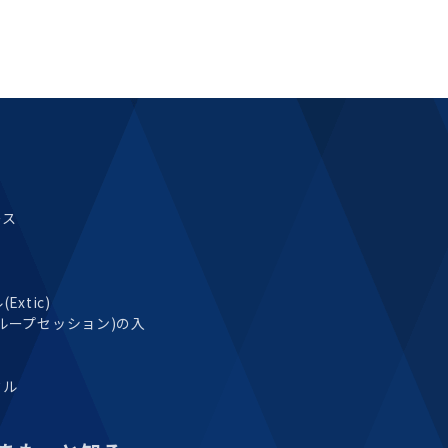
ース
xtic)
ループセッション)の入
タル