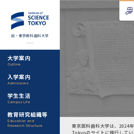
旧・東京医科歯科大学
大学案内
Science Tokyo SPRING
教育理念
外部資金
Outline
(医歯学系)
入学案内
基本理念・沿革
研究手続き
Science Tokyo BOOST (医
Admissions
歯学系)
東京医科歯科大学の特色
研究活動
学生生活
学部入学案内
Campus Life
CS（クリニシャン・サイエ
アクセス
研究組織
ンティスト）養成支援制度
教育研究組織等
大学院入学案内
Education and
教養部
東京医科歯科大学は、2024年
Research Structure
運営組織
取り組み・規制
授業・カリキュラム
Tokyoのサイト
に移行してい