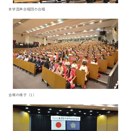
2016年 （PDF：13.5MB）
対象）の募集について
学位の申請
2015年 （PDF：83.3MB）
2019年度
脳統合機能研究センター
図書館
連絡先一覧
国立大学法人ガバナンス・コード報告書
本学混声合唱団の合唱
卒後3年大学評価アンケート
ダイバーシティ・インクルージョン室
2015年 （PDF：2.3MB）
2014年 （PDF：21.4MB）
2018年度
核酸・ペプチド創薬治療研究センター
図書館講習会
役員会議事概要について
卒業時大学評価アンケート
2013年 （PDF：6.4MB）
2017年度
アクティブラーニング教室・情報検索室
企業活動と医療機関等の透明性ガイドライン
科目評価（旧 科目別アンケート）
2016年度
イマキク
教学IR 業績・活動
2015年度
情報システムポータル
2014年度
お茶の水医学雑誌
会場の様子（1）
2013年度
2012年度