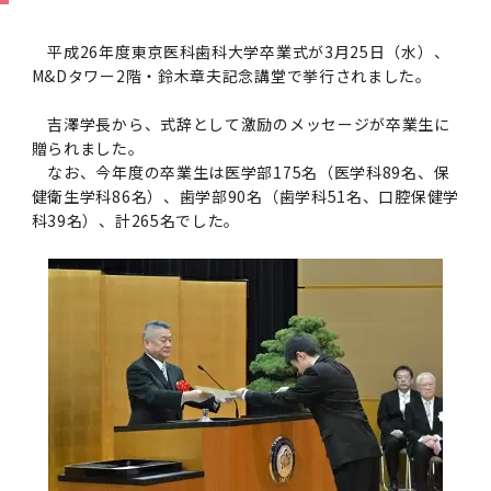
学
援制度
建物沿革
キャンパスマップ
運営組織トップ
広報誌・刊行物
アドミッション・ポリシー
大学院入学案内トップ
聴講生・科目等履修生および大学院研究生募集
令和8年度（2026年度）総合知と癒しの次世代
令和8年度（2026年度）トップレベルAI研究の
ポリシー
歯学部（歯学科･口腔保健学科）
歯科（歯系診療部門）
外部資金
大学基金
平成26年度東京医科歯科大学卒業式が3月25日（水）、
教育について
フロントランナー育成プログラム Science
ための共創型エキスパート人材育成プログラム
CS（クリニシャン・サイエンティスト）養成支
授業・カリキュラム
M&Dタワー2階・鈴木章夫記念講堂で挙行されました。
Tokyo Post-SPRING(医歯学系)春募集につい
対象学生（Science Tokyo BOOST（医歯学
援制度トップ
歴代校長及び学長
大学組織一覧
広報誌・刊行物トップ
大学の計画と評価
入試制度
募集要項
聴講生・科目等履修生および大学院研究生募集
入学に関するお問い合わせ窓口
ポリシートップ
医学部（医学科･保健衛生学科）
教養部
外部資金トップ
研究手続き
受験生
在学生
卒業生
て
系）生）の募集について
吉澤学長から、式辞として激励のメッセージが卒業生に
研究について
トップ
授業・カリキュラムトップ
入学料・授業料・奨学金
企業・研究者・一般の方
贈られました。
令和８年度（2026年度）CS（クリニシャン・
学生歌
学長・役員
大学紹介動画
大学の計画と評価トップ
入試制度トップ
募集要項トップ
四大学連合
学部などについて
WEB出願
医学部（医学科･保健衛生学科）
医学部（医学科･保健衛生学科）トップ
歯学部（歯学科･口腔保健学科）
教養部トップ
大学院医歯学総合研究科
研究費獲得支援
研究手続きトップ
研究活動
なお、今年度の卒業生は医学部175名（医学科89名、保
病院をご利用の方
令和7年度（2025年度）「総合知と癒しの次世
令和7年度トップレベルAI研究のための共創型
サイエンティスト）養成支援制度の募集につい
医療について
医学部
四大学連合･複合領域コース
入学料・授業料・奨学金トップ
留学情報
健衛生学科86名）、歯学部90名（歯学科51名、口腔保健学
代フロントランナー育成プログラム Science
エキスパート人材育成プログラム対象学生（医
て
科39名）、計265名でした。
大学紹介動画トップ
ブランド
副学長
大学概要（冊子）
大学評価の制度について
四大学連合トップ
学部入試の変更点（予告）
学部などについてトップ
医歯学総合研究科
情報公開・個人情報
学生生活などについて
アドミッション・ポリシー
歯学部（歯学科･口腔保健学科）
医学科
歯学部（歯学科･口腔保健学科）トップ
大学院医歯学総合研究科
公開講座・公開シンポジウム・講演会等のお知
大学院医歯学総合研究科トップ
大学院保健衛生学研究科
産学官連携
倫理審査申請システム
研究活動トップ
研究組織
Tokyo SPRING(医歯学系)」対象学生の春募集
歯学系-BOOST生）の募集について
アクセス
学内サイト
EN
東京医科歯科大学の誓い
歯学部
教育要項（学部シラバス）
授業料・入学料・検定料
学生生活サポート
らせ
について
Call for Applications for the Clinician
大学紹介動画
大学評価の制度についてトップ
理事･監事
統合報告書
1-1．第４期中期目標・中期計画等について【6
四大学連合憲章等
情報公開・個人情報トップ
入試データ
ILA国府台
学生生活などについてトップ
保健衛生学研究科
東京医科歯科大学ＳＤＧｓ推進宣言
イベント
過去の試験問題・入試データ
大学院医歯学総合研究科
保健衛生学科 【看護学専攻】
歯学科
大学院医歯学総合研究科トップ
大学院保健衛生学研究科
修士課程 医歯理工保健学専攻
大学院保健衛生学研究科トップ
寄附講座・寄附部門一覧
e-Rad 府省共通研究開発管理システム(外部サ
利益相反申告システム(学外利用時VPN必要)
研究情報データベース
研究組織トップ
取り組み・規制
令和６年度（2024年度）TMDUトップレベル
Scientist (CS) Training Support Program
世界大学ランキング
年間】
生体材料工学研究所
授業料・入学料・検定料トップ
履修要項（大学院シラバス）
入学料・授業料免除・徴収猶予について
学生生活サポートトップ
各種支援制度
ILA国府台担当教員一覧
イト)
Call for Applications to Science Tokyo
AI研究のための共創型エキスパート人材育成プ
for Academic Year 2026
(Admission & Tuition
キャンパスライフ編
概説
四大学連合憲章等トップ
Post-SPRING（MD）Program for the 2026
ログラム 対象学生（TMDU-BOOST生）の募
役員会
広報誌
複合領域コース(四大学共通)
情報公開制度
これまでの学部入試変更点
医学部
授業料・入学料・検定料
イベントトップ
FAQ
男性職員の育児休業等取得推進宣言
資料請求
TOEFL-ITP試験結果（スコアレポート）の返
大学院保健衛生学研究科
保健衛生学科 【検査技術学専攻】
口腔保健学科【口腔保健衛生学専攻】
修士課程 医歯理工保健学専攻
大学院保健衛生学研究科トップ
修士課程 医歯理工保健学専攻トップ
修士課程 医歯理工保健学専攻【医療管理政策
研究科長挨拶
ジョイントリサーチ講座・ジョイントリサーチ
臨床研究審査委員会申請システム
機関リポジトリ
若手研究者支援センター（YISC）
取り組み・規制トップ
事務部
Exemption/Deferment)
1-1．第４期中期目標・中期計画等について【6
Academic Year by Eligible Students
集について
1-2.年度計画・年度評価等について【第1期～
却について
難治疾患研究所
授業料・入学料・検定料
保健衛生学研究科科目等履修生について
アルバイトについて
就職・キャリア支援
学（MMA）コース】
部門一覧
科研費電子申請システム(外部サイト)
年間】トップ
(*Spring admission)
第3期】
留学制度編
広報誌トップ
１．国立大学法人評価
四大学連合憲章
複合領域コース(四大学共通)トップ
経営協議会
大学案内 【受験生向け】（冊子）
複合領域コース（東京医科歯科大学）
個人情報保護制度
歯学部
奨学金について
オープンキャンパス
医歯学総合研究科博士課程 国際連携専攻（ジ
ダイバーシティ
合格発表
口腔保健学科【口腔保健工学専攻】
修士課程 医歯理工保健学専攻【医療管理政策
博士課程看護先進科学専攻
概要
概要
実験計画書のWeb申請システム(学外利用時
研究テーマ検索
重点研究領域
研究不正の防止
事務部トップ
入学料・授業料免除・徴収猶予について
奨学金について
ョイント・ディグリープログラム：JDP）
大学院入学希望者向け入試説明会
大学院研究生
入学料・授業料免除・徴収猶予について
アパート等の紹介
就職・キャリア支援トップ
学（MMA）コース】
サークル・学園祭
修士課程 医歯理工保健学専攻 グローバルヘル
生体材料工学研究所
研究助成金
VPN必要)
(Admission & Tuition
第１期 中期目標・中期計画等について
1-2.年度計画・年度評価等について【第1期～
Call for Applications to Science Tokyo
2．認証評価
(Admission & Tuition
スリーダー養成 (MPH) コース
多職種連携教育編
広報誌「Bloom! 医科歯科大」
２．大学認証評価
「大学院学生の教育研究交流」に関する協定書
複合領域コースについて
教育研究評議会
写真で綴る 東京医科歯科大学
三大学連合（外部サイト）
統合報告書
ダイバーシティトップ
生体材料工学研究所
入学料・授業料の免除・徴収猶予について
医学部医学科サマープログラム
コンプライアンス・ハラスメント
試験問題及び解答例等の公表
博士課程共同災害看護学専攻
分野構成
組織
research map
統合研究機構・統合イノベーション推進機構
研究不正等の公表について
各種お問い合わせ先(事務部)
Exemption/Deferment)トップ