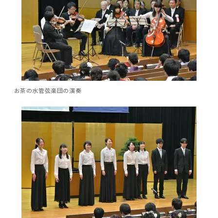
女性の活躍推進に向けた取り組み
（旧TMDU卓越大学院生制度）対象学生（秋入
2023年（49.5MB）
セミナー・特別講義トップ
設置計画履行状況報告書
歯学部在学生
学生相談支援室
就職支援ガイド
統合イノベーション機構
統合国際機構
学対象）の募集について
令和６年度（２０２４年度）東京医科歯科大学
大学統合時の教育・学生生活について（受験生
研究大学強化促進事業に関する情報・評価
動物実験等に関する情報
2023年（PDF：4.5MB）
次世代認定マーク「くるみん」を取得しました
「研究者早期育成コース」採用決定通知書授与
2022年（38.1 MB）
2026年度
向け）
大学院在学生
障害を理由とする差別の解消の推進に関する対
外国人留学生の就職情報について
統合イノベーション機構トップ
若手研究者支援センター（統合研究機構）
統合情報機構（図書館部門・ITセキュリティ部
（基準適合一般事業主認定）
Call for Applications to TMDU-SPRING
式を行いました。
Regarding education and student life after
応要領
門）
企業等からの資金提供状況の公表
2022年（PDF：53.8 MB）
Program (formerly the TMDU WISE
the integration（For prospective
2021年（PDF：71.9 MB）
2025年度
附属学校在学生
就職活動体験談について
医療ビッグデータによるトータル・ヘルスケア
研究基盤クラスター（統合研究機構）
Program) for the 2024 Academic Year
students）
令和５年度（２０２３年度）東京医科歯科大学
バリアフリーマップ
イノベーション創出の基盤構築プロジェクト
統合情報機構（図書館部門・ITセキュリティ部
学生支援・保健管理機構
女性活躍推進法による一般事業主行動計画
2021年（PDF：4.5 MB）
「研究者早期育成コース及び研究者養成コー
2020年 （PDF：67.8MB）
2023年度
門）トップ
お茶の水管弦楽団の演奏
OB・OG情報について
研究基盤クラスター（統合研究機構）トップ
先端医歯工学創成クラスター（統合研究機構）
令和6年度（2024年度）東京医科歯科大学
ス」採用決定通知書授与式を行いました。
大学統合時の教育・学生生活について（在学生
困りごと対策貸出グッズ
オープンイノベーションセンター
学生支援・保健管理機構トップ
環境安全管理室
「TMDU-SPRING」対象学生の募集について
次世代育成支援対策推進法による一般事業主行
向け）
2020年 （PDF：4.6MB）
2019年 （PDF：71.7MB）
2024年度
ITヘルプデスク（学内専用サイト）
（※春入学対象）について
動計画
Regarding education and student life after
内定取り消しについて
リサーチコアセンター
先端医歯工学創成クラスター（統合研究機構）
統合研究機構から他部局へ異動したセンター
令和４年度（２０２２年度）東京医科歯科大学
the integration (For current students)
ヘルスサイエンスR&Dセンター
トップ
保健管理センター
環境安全管理室トップ
広報部
「研究者早期育成コース及び研究者養成コー
2019年 （PDF：5.2MB）
2018年 （PDF：83.3MB）
2022年度
ITセキュリティ部門（学内専用サイト）
Call for Application to TMDU WISE
ス」採用決定通知書授与式を行いました。
女性の活躍推進に向けた取り組み
進路届の提出について
実験動物センター
統合研究機構から他部局へ異動したセンタート
Programs (II) for the 2023 Academic Year
教学IR関連公開情報
再生医療研究センター
ップ
湯島学生支援センター
環境報告書
2018年 （PDF：18.7MB）
by Eligible Students (*Autumn admission)
2017年 （PDF：75.1MB）
2021年度
図書館部門
令和３年度（２０２１年度）東京医科歯科大学
目標とする教員の適正な年齢構成
その他 就職関連情報（推薦書等）
生命倫理研究センター
「卓越大学院生制度（Ⅰ）」採用決定通知書授
教学IR関連公開情報トップ
再生医療研究センター（微生物安全性グルー
低侵襲医療センター（旧：低侵襲医歯学研究セ
湯島学生支援センタートップ
2017年 （PDF：7.2MB）
令和５年度（２０２３年度）東京医科歯科大学
与式を行いました。
2016年 （PDF：73.0MB）
2020年度
プ）
ンター）
図書館部門トップ
デジタル変革推進事務室
キャンパスマスタープラン2016
疾患バイオリソースセンター
「卓越大学院生制度（Ⅱ）」対象学生（秋入学
卒業生進路アンケート
学生相談支援室