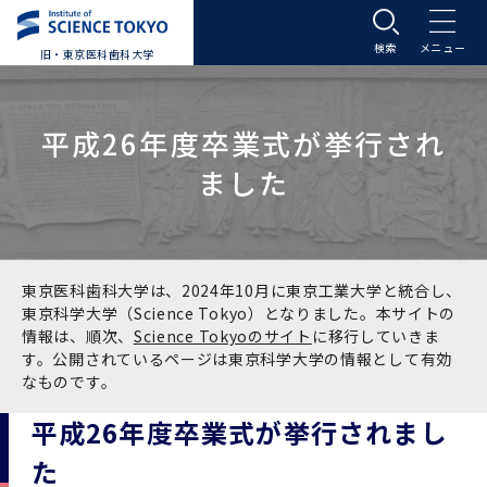
旧・東京医科歯科大学
大学案内
平成26年度卒業式が挙行され
大学案内トップ
入学案内
ました
学長メッセージ
入学案内トップ
学生生活
基本理念・沿革
大学案内
学生生活トップ
教育研究組織等
東京医科歯科大学は、2024年10月に東京工業大学と統合し、
東京科学大学（Science Tokyo）となりました。本サイトの
情報は、順次、
Science Tokyoのサイト
に移行していきま
基本理念・沿革トップ
東京医科歯科大学の特色
学部受験生向け「大学案内」（冊子）
Science Tokyo SPRING (医歯学系)
教育研究組織等トップ
大学病院
す。公開されているページは東京科学大学の情報として有効
なものです。
理念
東京医科歯科大学の特色トップ
アクセス
学部入学案内
Science Tokyo SPRING (医歯学系) トップ
Science Tokyo BOOST (医歯学系)
教育理念
大学病院トップ
研究・連携
平成26年度卒業式が挙行されまし
た
沿革
学問と教育の聖地 湯島に建つ東京医科歯科大
アクセストップ
運営組織
学部入学案内トップ
大学院入学案内
今後の博士学生向け支援制度について
Science Tokyo BOOST (医歯学系)トップ
CS（クリニシャン・サイエンティスト）養成支
教育理念トップ
医学部（医学科･保健衛生学科）
医科（医系診療部門）
研究・連携トップ
国際交流