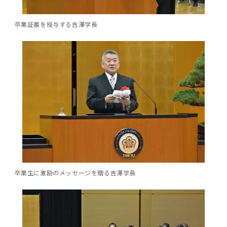
第3期】トップ
SPRING（MD）Program for the 2025
Exemption/Deferment)
奨学金についてトップ
日本学生支援機構
学費・入学金・奨学金について
大学院保健衛生学研究科
学生保険制度について
企業・官公庁・医療機関の皆様へ
サークル・学園祭トップ
博士課程 医歯学専攻
施設利用
難治疾患研究所
AMED研究費の年間公募スケジュール(学内専
倫理審査手続きについて
Academic Year by Eligible Students
第２期 中期目標・中期計画等について
3．自己点検・評価
博士課程 医歯学専攻
用)
学長×医学部学生懇談
英語版広報誌「TMDU ANNUAL NEWS」
写真で綴る 東京医科歯科大学トップ
３．自己点検・評価
「大学院学生の教育研究交流」に関する実施細
各複合領域コースの概要
学長選考・監察会議
クラウドファンディング実施プロジェクト一覧
医療管理政策学（MMA）コース（東京医科歯科
法定公開情報
東京医科歯科大学ダイバーシティ＆インクルー
コンプライアンス・ハラスメントトップ
難治疾患研究所
アルバイトについて
歯学部サマープログラム
医歯学総合研究科修士課程履修要項（シラバ
教育研究分野組織、指導教員研究内容
(*Autumn admission)
プレスリリース
オープンイノベーションセンター
剽窃チェックツール(学内専用)
卒業証書を授与する吉澤学長
【2026年4月入学者】入学料免除・徴収猶予申
（第１期中期目標期間中）年度計画、年度評価
奨学金について
日本学生支援機構
目
大学）
ジョン推進宣言等
学費・入学金・奨学金についてトップ
大学院医歯学総合研究科生体検査科学講座
国民年金について
在学生向け
お茶の水祭
施設利用トップ
博士課程 生命理工医療科学専攻
ス）
ボランティア
高等研究院
各種実験手続き例(学内専用)
請について（Admission Fee
等について
第３期中期目標・中期計画等について
4．指定国立大学法人構想に関する進捗状況に
博士課程 医歯学専攻トップ
博士課程 国際連携専攻（ジョイント・ディグリ
GAPファンド等の公募
Exemption&Admission Fee Deferment）
学長×歯学部学生懇談
学内向け広報誌「TMDUニュース」
第1回『学びの地』
編入学制度について（複数学士号）
統計データ
ハラスメントへの対応について
国際交流サイト
学生寮について
オンライン個別進学相談
教育研究分野組織、指導教員研究内容トップ
履修要項（大学院シラバス）保健衛生学研究科
令和７年度（２０２５年度）総合知と癒しの次
青い鳥広場(学内専用)
各種センター
安全保障輸出管理(学内専用)
ついて
財団法人・地方公共団体等奨学金
ー・プログラム：JDP）
「複合領域コース｣｢編入学｣及び｢複数学士号｣
東京医科歯科大学ダイバーシティ＆インクルー
ダイバーシティ・インクルージョン室
奨学金について
研究テーマ検索システム
在学生向けトップ
学生相談窓口
新型コロナウイルス感染症に伴うお知らせ
保健管理センター
情報システム
大学病院
世代フロントランナー育成プログラム（医歯学
研究に必要な講習会等
（第２期中期目標期間中）年度計画・年度評価
に関する協定書
ジョン推進宣言等トップ
概要
系）「Science Tokyo SPRING (医歯学系)」
「修学支援に対する相談窓口」を設置しまし
東京医科歯科大学の歴史
医歯大ひろば
第2回『教育 講義・実習の軌跡』
土地・建物及び所在地／関係施設位置図
公益通報について
研究情報サイト
アパート等の紹介
地域特別枠推薦選抜説明会
看護先進科学専攻
５大学災害看護コンソーシアム履修の手引き
等について
高等研究院
利益相反
関連リンク先
2025年度国立大学臨床検査学系博士後期課程
博士課程 生命理工医療科学専攻
（旧TMDU卓越大学院生制度）対象学生（秋入
た。
わくわく保育園（学内保育施設）
入学料・授業料の免除・徴収猶予について
お問い合わせ
学校推薦・求人情報について
ピアサポーター
卒業後の進路及び卒業者数
学生・女性支援センター
台風等の自然災害や交通機関運休による休講措
大学病院トップ
スポーツサイエンス機構
ES細胞/iPS細胞を使用する実験(学内専用)
優秀賞募集について
学対象）の募集について
「複合領域コース」の履修者に係る「編入学」
東京医科歯科大学ダイバーシティ＆インクルー
分野構成
置（湯島地区）Class Cancellation Measures
第3回『知と癒しの匠の創造者たち』
東京医科歯科大学規則集
研究テーマ検索システム
学生保険制度について
入試説明会
統合教育機構学務企画課
（第３期中期目標期間中）年度計画・年度評価
臨床研究法における臨床研究の利益相反管理に
及び「複数学士号」に関する実施細目
ジョン推進宣言／基本方針／アクション・プラ
博士課程 生命理工医療科学専攻トップ
due to Natural Disasters, such as
履修要項（大学院シラバス）
高等教育の修学支援制度
障がいのある学生のサポートについて
学内就職支援イベント
証明書関係
わくわく保育園
医科（医系診療部門）
M&Dデータ科学センター
等について
各種委員会関係(学内専用)
ついて
ン
Typhoons, and Transportation
Call for Applications to Science Tokyo
医歯学総合研究科博士課程医歯学系専攻履修要
その他の情報公開
卒業後の進路データ
キャンパス見学 ※現在は受け付けておりませ
設置計画履行状況報告書
Cancellation (for the Yushima area)
SPRING（MD）Program for the 2024
項（シラバス）
概要
年報
ん
証明書関係トップ
学外就職支援イベント
障がいのある学生サポート
フィットネスルーム・売店
歯科（歯系診療部門）
統合教育機構
特定認定再生医療等委員会
特定認定再生医療等委員会
Academic Year by Eligible Students
女性活躍推進法による一般事業主行動計画
研究不正の防止
サークル紹介
(*Autumn admission)
年報
新入学の大学院生へ To New Graduate
卒業生に激励のメッセージを贈る吉澤学長
分野構成
年報トップ
統合教育機構学務企画課
ILA国府台 公開講座等のお知らせ
教養部在学生
障がいのある学生サポートトップ
インターンシップ
文部科学省からのお知らせ
国立美術館キャンパスメンバーズ
統合教育機構トップ
統合研究機構・統合イノベーション機構
ヒトES細胞倫理審査委員会
Students
次世代育成支援対策推進法による一般事業主行
会計監査人候補者の決定について
大学祭
令和６年度（２０２４年度）総合知と癒しの次
年報トップ
動計画
医歯学総合研究科博士課程生命理工学系専攻履
2024年（25.7MB）
セミナー・特別講義
キャンパス紹介
医学部在学生
修学上の支援について
就職支援サイトリンク集
世代フロントランナー育成プログラム（医歯学
令和７年度（２０２５年度）新入生向けPC購
医学・歯学分野における数理・データサイエン
統合研究機構・統合イノベーション機構トップ
オープンイノベーションセンター
利益相反に関する説明会資料(ダウンロード)(学
修要項（シラバス）
系）「Science Tokyo SPRING (医歯学系)」
入推奨仕様書
ス・AI教育開発事業
内専用)
教育等の情報
留学について
2024年（PDF：5.4MB）