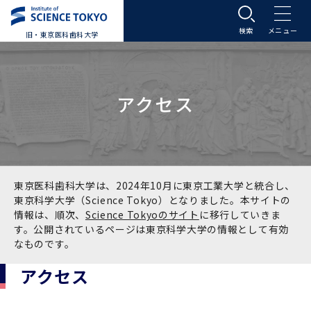
旧・東京医科歯科大学
大学案内
アクセス
大学案内トップ
入学案内
学長メッセージ
入学案内トップ
学生生活
基本理念・沿革
大学案内
学生生活トップ
教育研究組織等
東京医科歯科大学は、2024年10月に東京工業大学と統合し、
東京科学大学（Science Tokyo）となりました。本サイトの
情報は、順次、
Science Tokyoのサイト
に移行していきま
基本理念・沿革トップ
東京医科歯科大学の特色
学部受験生向け「大学案内」（冊子）
Science Tokyo SPRING (医歯学系)
教育研究組織等トップ
大学病院
す。公開されているページは東京科学大学の情報として有効
なものです。
理念
東京医科歯科大学の特色トップ
アクセス
学部入学案内
Science Tokyo SPRING (医歯学系) トップ
Science Tokyo BOOST (医歯学系)
教育理念
大学病院トップ
研究・連携
アクセス
沿革
学問と教育の聖地 湯島に建つ東京医科歯科大
アクセストップ
運営組織
学部入学案内トップ
大学院入学案内
今後の博士学生向け支援制度について
Science Tokyo BOOST (医歯学系)トップ
CS（クリニシャン・サイエンティスト）養成支
教育理念トップ
医学部（医学科･保健衛生学科）
医科（医系診療部門）
研究・連携トップ
国際交流