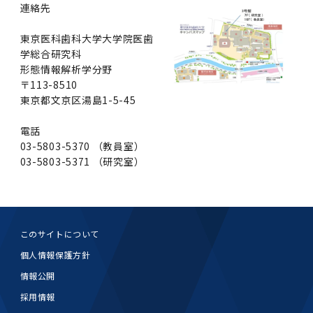
学
援制度
連絡先
建物沿革
キャンパスマップ
運営組織トップ
広報誌・刊行物
アドミッション・ポリシー
大学院入学案内トップ
聴講生・科目等履修生および大学院研究生募集
令和8年度（2026年度）総合知と癒しの次世代
令和8年度（2026年度）トップレベルAI研究の
ポリシー
歯学部（歯学科･口腔保健学科）
歯科（歯系診療部門）
外部資金
大学基金
東京医科歯科大学大学院医歯
教育について
フロントランナー育成プログラム Science
ための共創型エキスパート人材育成プログラム
CS（クリニシャン・サイエンティスト）養成支
授業・カリキュラム
学総合研究科
Tokyo Post-SPRING(医歯学系)春募集につい
対象学生（Science Tokyo BOOST（医歯学
援制度トップ
歴代校長及び学長
大学組織一覧
広報誌・刊行物トップ
大学の計画と評価
入試制度
募集要項
聴講生・科目等履修生および大学院研究生募集
入学に関するお問い合わせ窓口
ポリシートップ
医学部（医学科･保健衛生学科）
教養部
外部資金トップ
研究手続き
形態情報解析学分野
受験生
在学生
卒業生
て
系）生）の募集について
研究について
トップ
授業・カリキュラムトップ
入学料・授業料・奨学金
〒113-8510
企業・研究者・一般の方
令和８年度（2026年度）CS（クリニシャン・
東京都文京区湯島1-5-45
学生歌
学長・役員
大学紹介動画
大学の計画と評価トップ
入試制度トップ
募集要項トップ
四大学連合
学部などについて
WEB出願
医学部（医学科･保健衛生学科）
医学部（医学科･保健衛生学科）トップ
歯学部（歯学科･口腔保健学科）
教養部トップ
大学院医歯学総合研究科
研究費獲得支援
研究手続きトップ
研究活動
病院をご利用の方
令和7年度（2025年度）「総合知と癒しの次世
令和7年度トップレベルAI研究のための共創型
サイエンティスト）養成支援制度の募集につい
医療について
医学部
四大学連合･複合領域コース
入学料・授業料・奨学金トップ
留学情報
電話
代フロントランナー育成プログラム Science
エキスパート人材育成プログラム対象学生（医
て
大学紹介動画トップ
ブランド
副学長
大学概要（冊子）
大学評価の制度について
四大学連合トップ
学部入試の変更点（予告）
学部などについてトップ
医歯学総合研究科
情報公開・個人情報
学生生活などについて
アドミッション・ポリシー
歯学部（歯学科･口腔保健学科）
医学科
歯学部（歯学科･口腔保健学科）トップ
03-5803-5370 （教員室）
大学院医歯学総合研究科
公開講座・公開シンポジウム・講演会等のお知
大学院医歯学総合研究科トップ
大学院保健衛生学研究科
産学官連携
倫理審査申請システム
研究活動トップ
研究組織
Tokyo SPRING(医歯学系)」対象学生の春募集
歯学系-BOOST生）の募集について
アクセス
学内サイト
EN
東京医科歯科大学の誓い
03-5803-5371 （研究室）
歯学部
教育要項（学部シラバス）
授業料・入学料・検定料
学生生活サポート
らせ
について
Call for Applications for the Clinician
大学紹介動画
大学評価の制度についてトップ
理事･監事
統合報告書
1-1．第４期中期目標・中期計画等について【6
四大学連合憲章等
情報公開・個人情報トップ
入試データ
ILA国府台
学生生活などについてトップ
保健衛生学研究科
東京医科歯科大学ＳＤＧｓ推進宣言
イベント
過去の試験問題・入試データ
大学院医歯学総合研究科
保健衛生学科 【看護学専攻】
歯学科
大学院医歯学総合研究科トップ
大学院保健衛生学研究科
修士課程 医歯理工保健学専攻
大学院保健衛生学研究科トップ
寄附講座・寄附部門一覧
e-Rad 府省共通研究開発管理システム(外部サ
利益相反申告システム(学外利用時VPN必要)
研究情報データベース
研究組織トップ
取り組み・規制
令和６年度（2024年度）TMDUトップレベル
Scientist (CS) Training Support Program
世界大学ランキング
年間】
生体材料工学研究所
授業料・入学料・検定料トップ
履修要項（大学院シラバス）
入学料・授業料免除・徴収猶予について
学生生活サポートトップ
各種支援制度
ILA国府台担当教員一覧
イト)
Call for Applications to Science Tokyo
AI研究のための共創型エキスパート人材育成プ
for Academic Year 2026
(Admission & Tuition
キャンパスライフ編
概説
四大学連合憲章等トップ
Post-SPRING（MD）Program for the 2026
ログラム 対象学生（TMDU-BOOST生）の募
役員会
広報誌
複合領域コース(四大学共通)
情報公開制度
これまでの学部入試変更点
医学部
授業料・入学料・検定料
イベントトップ
FAQ
男性職員の育児休業等取得推進宣言
資料請求
TOEFL-ITP試験結果（スコアレポート）の返
大学院保健衛生学研究科
保健衛生学科 【検査技術学専攻】
口腔保健学科【口腔保健衛生学専攻】
修士課程 医歯理工保健学専攻
大学院保健衛生学研究科トップ
修士課程 医歯理工保健学専攻トップ
修士課程 医歯理工保健学専攻【医療管理政策
研究科長挨拶
ジョイントリサーチ講座・ジョイントリサーチ
臨床研究審査委員会申請システム
機関リポジトリ
若手研究者支援センター（YISC）
取り組み・規制トップ
事務部
このサイトについて
Exemption/Deferment)
1-1．第４期中期目標・中期計画等について【6
Academic Year by Eligible Students
集について
1-2.年度計画・年度評価等について【第1期～
却について
難治疾患研究所
授業料・入学料・検定料
保健衛生学研究科科目等履修生について
アルバイトについて
就職・キャリア支援
学（MMA）コース】
部門一覧
科研費電子申請システム(外部サイト)
個人情報保護方針
年間】トップ
(*Spring admission)
第3期】
留学制度編
広報誌トップ
１．国立大学法人評価
四大学連合憲章
複合領域コース(四大学共通)トップ
経営協議会
大学案内 【受験生向け】（冊子）
複合領域コース（東京医科歯科大学）
個人情報保護制度
歯学部
奨学金について
オープンキャンパス
医歯学総合研究科博士課程 国際連携専攻（ジ
ダイバーシティ
合格発表
口腔保健学科【口腔保健工学専攻】
修士課程 医歯理工保健学専攻【医療管理政策
博士課程看護先進科学専攻
概要
概要
実験計画書のWeb申請システム(学外利用時
研究テーマ検索
重点研究領域
研究不正の防止
事務部トップ
入学料・授業料免除・徴収猶予について
奨学金について
情報公開
ョイント・ディグリープログラム：JDP）
大学院入学希望者向け入試説明会
大学院研究生
入学料・授業料免除・徴収猶予について
アパート等の紹介
就職・キャリア支援トップ
学（MMA）コース】
サークル・学園祭
修士課程 医歯理工保健学専攻 グローバルヘル
生体材料工学研究所
研究助成金
VPN必要)
(Admission & Tuition
第１期 中期目標・中期計画等について
1-2.年度計画・年度評価等について【第1期～
Call for Applications to Science Tokyo
2．認証評価
採用情報
(Admission & Tuition
スリーダー養成 (MPH) コース
多職種連携教育編
広報誌「Bloom! 医科歯科大」
２．大学認証評価
「大学院学生の教育研究交流」に関する協定書
複合領域コースについて
教育研究評議会
写真で綴る 東京医科歯科大学
三大学連合（外部サイト）
統合報告書
ダイバーシティトップ
生体材料工学研究所
入学料・授業料の免除・徴収猶予について
医学部医学科サマープログラム
コンプライアンス・ハラスメント
試験問題及び解答例等の公表
博士課程共同災害看護学専攻
分野構成
組織
research map
統合研究機構・統合イノベーション推進機構
研究不正等の公表について
各種お問い合わせ先(事務部)
Exemption/Deferment)トップ