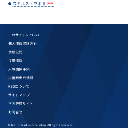
女性の活躍推進に向けた取り組み
（旧TMDU卓越大学院生制度）対象学生（秋入
2023年（49.5MB）
セミナー・特別講義トップ
スキルス・ラボⅡ
設置計画履行状況報告書
歯学部在学生
学生相談支援室
就職支援ガイド
統合イノベーション機構
統合国際機構
学対象）の募集について
令和６年度（２０２４年度）東京医科歯科大学
大学統合時の教育・学生生活について（受験生
研究大学強化促進事業に関する情報・評価
動物実験等に関する情報
2023年（PDF：4.5MB）
次世代認定マーク「くるみん」を取得しました
「研究者早期育成コース」採用決定通知書授与
2022年（38.1 MB）
2026年度
向け）
大学院在学生
障害を理由とする差別の解消の推進に関する対
外国人留学生の就職情報について
統合イノベーション機構トップ
若手研究者支援センター（統合研究機構）
統合情報機構（図書館部門・ITセキュリティ部
（基準適合一般事業主認定）
Call for Applications to TMDU-SPRING
式を行いました。
Regarding education and student life after
応要領
門）
企業等からの資金提供状況の公表
2022年（PDF：53.8 MB）
Program (formerly the TMDU WISE
the integration（For prospective
このサイトについて
2021年（PDF：71.9 MB）
2025年度
附属学校在学生
就職活動体験談について
医療ビッグデータによるトータル・ヘルスケア
研究基盤クラスター（統合研究機構）
Program) for the 2024 Academic Year
students）
令和５年度（２０２３年度）東京医科歯科大学
個人情報保護方針
バリアフリーマップ
イノベーション創出の基盤構築プロジェクト
統合情報機構（図書館部門・ITセキュリティ部
学生支援・保健管理機構
女性活躍推進法による一般事業主行動計画
2021年（PDF：4.5 MB）
「研究者早期育成コース及び研究者養成コー
2020年 （PDF：67.8MB）
2023年度
情報公開
門）トップ
OB・OG情報について
研究基盤クラスター（統合研究機構）トップ
先端医歯工学創成クラスター（統合研究機構）
令和6年度（2024年度）東京医科歯科大学
ス」採用決定通知書授与式を行いました。
大学統合時の教育・学生生活について（在学生
採用情報
困りごと対策貸出グッズ
オープンイノベーションセンター
学生支援・保健管理機構トップ
環境安全管理室
「TMDU-SPRING」対象学生の募集について
次世代育成支援対策推進法による一般事業主行
向け）
2020年 （PDF：4.6MB）
2019年 （PDF：71.7MB）
2024年度
ITヘルプデスク（学内専用サイト）
人事関係手続
（※春入学対象）について
動計画
Regarding education and student life after
内定取り消しについて
リサーチコアセンター
先端医歯工学創成クラスター（統合研究機構）
統合研究機構から他部局へ異動したセンター
令和４年度（２０２２年度）東京医科歯科大学
the integration (For current students)
ヘルスサイエンスR&Dセンター
トップ
災害時安否情報
保健管理センター
環境安全管理室トップ
広報部
「研究者早期育成コース及び研究者養成コー
2019年 （PDF：5.2MB）
2018年 （PDF：83.3MB）
2022年度
ITセキュリティ部門（学内専用サイト）
Call for Application to TMDU WISE
ス」採用決定通知書授与式を行いました。
RSSについて
女性の活躍推進に向けた取り組み
進路届の提出について
実験動物センター
統合研究機構から他部局へ異動したセンタート
Programs (II) for the 2023 Academic Year
教学IR関連公開情報
再生医療研究センター
ップ
湯島学生支援センター
環境報告書
サイトマップ
2018年 （PDF：18.7MB）
by Eligible Students (*Autumn admission)
2017年 （PDF：75.1MB）
2021年度
図書館部門
令和３年度（２０２１年度）東京医科歯科大学
目標とする教員の適正な年齢構成
その他 就職関連情報（推薦書等）
生命倫理研究センター
学内専用サイト
「卓越大学院生制度（Ⅰ）」採用決定通知書授
教学IR関連公開情報トップ
再生医療研究センター（微生物安全性グルー
低侵襲医療センター（旧：低侵襲医歯学研究セ
湯島学生支援センタートップ
お問合せ
2017年 （PDF：7.2MB）
令和５年度（２０２３年度）東京医科歯科大学
与式を行いました。
2016年 （PDF：73.0MB）
2020年度
プ）
ンター）
図書館部門トップ
デジタル変革推進事務室
キャンパスマスタープラン2016
疾患バイオリソースセンター
「卓越大学院生制度（Ⅱ）」対象学生（秋入学
卒業生進路アンケート
© Institute of Science Tokyo. All rights reserved.
学生相談支援室