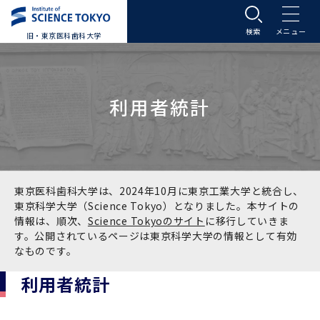
旧・東京医科歯科大学
大学案内
利用者統計
大学案内トップ
入学案内
学長メッセージ
入学案内トップ
学生生活
基本理念・沿革
大学案内
学生生活トップ
教育研究組織等
東京医科歯科大学は、2024年10月に東京工業大学と統合し、
東京科学大学（Science Tokyo）となりました。本サイトの
情報は、順次、
Science Tokyoのサイト
に移行していきま
基本理念・沿革トップ
東京医科歯科大学の特色
学部受験生向け「大学案内」（冊子）
Science Tokyo SPRING (医歯学系)
教育研究組織等トップ
大学病院
す。公開されているページは東京科学大学の情報として有効
なものです。
理念
東京医科歯科大学の特色トップ
アクセス
学部入学案内
Science Tokyo SPRING (医歯学系) トップ
Science Tokyo BOOST (医歯学系)
教育理念
大学病院トップ
研究・連携
利用者統計
沿革
学問と教育の聖地 湯島に建つ東京医科歯科大
アクセストップ
運営組織
学部入学案内トップ
大学院入学案内
今後の博士学生向け支援制度について
Science Tokyo BOOST (医歯学系)トップ
CS（クリニシャン・サイエンティスト）養成支
教育理念トップ
医学部（医学科･保健衛生学科）
医科（医系診療部門）
研究・連携トップ
国際交流