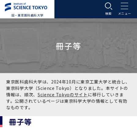
旧・東京医科歯科大学
大学案内
冊子等
大学案内トップ
入学案内
学長メッセージ
入学案内トップ
学生生活
基本理念・沿革
大学案内
学生生活トップ
教育研究組織等
東京医科歯科大学は、2024年10月に東京工業大学と統合し、
東京科学大学（Science Tokyo）となりました。本サイトの
情報は、順次、
Science Tokyoのサイト
に移行していきま
基本理念・沿革トップ
東京医科歯科大学の特色
学部受験生向け「大学案内」（冊子）
Science Tokyo SPRING (医歯学系)
教育研究組織等トップ
大学病院
す。公開されているページは東京科学大学の情報として有効
なものです。
理念
東京医科歯科大学の特色トップ
アクセス
学部入学案内
Science Tokyo SPRING (医歯学系) トップ
Science Tokyo BOOST (医歯学系)
教育理念
大学病院トップ
研究・連携
冊子等
沿革
学問と教育の聖地 湯島に建つ東京医科歯科大
アクセストップ
運営組織
学部入学案内トップ
大学院入学案内
今後の博士学生向け支援制度について
Science Tokyo BOOST (医歯学系)トップ
CS（クリニシャン・サイエンティスト）養成支
教育理念トップ
医学部（医学科･保健衛生学科）
医科（医系診療部門）
研究・連携トップ
国際交流