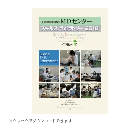
学
援制度
建物沿革
キャンパスマップ
運営組織トップ
広報誌・刊行物
アドミッション・ポリシー
大学院入学案内トップ
聴講生・科目等履修生および大学院研究生募集
令和8年度（2026年度）総合知と癒しの次世代
令和8年度（2026年度）トップレベルAI研究の
ポリシー
歯学部（歯学科･口腔保健学科）
歯科（歯系診療部門）
外部資金
大学基金
教育について
フロントランナー育成プログラム Science
ための共創型エキスパート人材育成プログラム
CS（クリニシャン・サイエンティスト）養成支
授業・カリキュラム
Tokyo Post-SPRING(医歯学系)春募集につい
対象学生（Science Tokyo BOOST（医歯学
援制度トップ
歴代校長及び学長
大学組織一覧
広報誌・刊行物トップ
大学の計画と評価
入試制度
募集要項
聴講生・科目等履修生および大学院研究生募集
入学に関するお問い合わせ窓口
ポリシートップ
医学部（医学科･保健衛生学科）
教養部
外部資金トップ
研究手続き
受験生
在学生
卒業生
て
系）生）の募集について
研究について
トップ
授業・カリキュラムトップ
入学料・授業料・奨学金
企業・研究者・一般の方
令和８年度（2026年度）CS（クリニシャン・
学生歌
学長・役員
大学紹介動画
大学の計画と評価トップ
入試制度トップ
募集要項トップ
四大学連合
学部などについて
WEB出願
医学部（医学科･保健衛生学科）
医学部（医学科･保健衛生学科）トップ
歯学部（歯学科･口腔保健学科）
教養部トップ
大学院医歯学総合研究科
研究費獲得支援
研究手続きトップ
研究活動
病院をご利用の方
令和7年度（2025年度）「総合知と癒しの次世
令和7年度トップレベルAI研究のための共創型
サイエンティスト）養成支援制度の募集につい
医療について
医学部
四大学連合･複合領域コース
入学料・授業料・奨学金トップ
留学情報
代フロントランナー育成プログラム Science
エキスパート人材育成プログラム対象学生（医
て
大学紹介動画トップ
ブランド
副学長
大学概要（冊子）
大学評価の制度について
四大学連合トップ
学部入試の変更点（予告）
学部などについてトップ
医歯学総合研究科
情報公開・個人情報
学生生活などについて
アドミッション・ポリシー
歯学部（歯学科･口腔保健学科）
医学科
歯学部（歯学科･口腔保健学科）トップ
大学院医歯学総合研究科
公開講座・公開シンポジウム・講演会等のお知
大学院医歯学総合研究科トップ
大学院保健衛生学研究科
産学官連携
倫理審査申請システム
研究活動トップ
研究組織
Tokyo SPRING(医歯学系)」対象学生の春募集
歯学系-BOOST生）の募集について
アクセス
学内サイト
EN
東京医科歯科大学の誓い
歯学部
教育要項（学部シラバス）
授業料・入学料・検定料
学生生活サポート
らせ
について
Call for Applications for the Clinician
大学紹介動画
大学評価の制度についてトップ
理事･監事
統合報告書
1-1．第４期中期目標・中期計画等について【6
四大学連合憲章等
情報公開・個人情報トップ
入試データ
ILA国府台
学生生活などについてトップ
保健衛生学研究科
東京医科歯科大学ＳＤＧｓ推進宣言
イベント
過去の試験問題・入試データ
大学院医歯学総合研究科
保健衛生学科 【看護学専攻】
歯学科
大学院医歯学総合研究科トップ
大学院保健衛生学研究科
修士課程 医歯理工保健学専攻
大学院保健衛生学研究科トップ
寄附講座・寄附部門一覧
e-Rad 府省共通研究開発管理システム(外部サ
利益相反申告システム(学外利用時VPN必要)
研究情報データベース
研究組織トップ
取り組み・規制
令和６年度（2024年度）TMDUトップレベル
Scientist (CS) Training Support Program
世界大学ランキング
年間】
生体材料工学研究所
授業料・入学料・検定料トップ
履修要項（大学院シラバス）
入学料・授業料免除・徴収猶予について
学生生活サポートトップ
各種支援制度
ILA国府台担当教員一覧
イト)
Call for Applications to Science Tokyo
AI研究のための共創型エキスパート人材育成プ
for Academic Year 2026
(Admission & Tuition
キャンパスライフ編
概説
四大学連合憲章等トップ
Post-SPRING（MD）Program for the 2026
ログラム 対象学生（TMDU-BOOST生）の募
役員会
広報誌
複合領域コース(四大学共通)
情報公開制度
これまでの学部入試変更点
医学部
授業料・入学料・検定料
イベントトップ
FAQ
男性職員の育児休業等取得推進宣言
資料請求
TOEFL-ITP試験結果（スコアレポート）の返
大学院保健衛生学研究科
保健衛生学科 【検査技術学専攻】
口腔保健学科【口腔保健衛生学専攻】
修士課程 医歯理工保健学専攻
大学院保健衛生学研究科トップ
修士課程 医歯理工保健学専攻トップ
修士課程 医歯理工保健学専攻【医療管理政策
研究科長挨拶
ジョイントリサーチ講座・ジョイントリサーチ
臨床研究審査委員会申請システム
機関リポジトリ
若手研究者支援センター（YISC）
取り組み・規制トップ
事務部
Exemption/Deferment)
1-1．第４期中期目標・中期計画等について【6
Academic Year by Eligible Students
集について
1-2.年度計画・年度評価等について【第1期～
却について
難治疾患研究所
授業料・入学料・検定料
保健衛生学研究科科目等履修生について
アルバイトについて
就職・キャリア支援
学（MMA）コース】
部門一覧
科研費電子申請システム(外部サイト)
年間】トップ
(*Spring admission)
第3期】
留学制度編
広報誌トップ
１．国立大学法人評価
四大学連合憲章
複合領域コース(四大学共通)トップ
経営協議会
大学案内 【受験生向け】（冊子）
複合領域コース（東京医科歯科大学）
個人情報保護制度
歯学部
奨学金について
オープンキャンパス
医歯学総合研究科博士課程 国際連携専攻（ジ
ダイバーシティ
合格発表
口腔保健学科【口腔保健工学専攻】
修士課程 医歯理工保健学専攻【医療管理政策
博士課程看護先進科学専攻
概要
概要
実験計画書のWeb申請システム(学外利用時
研究テーマ検索
重点研究領域
研究不正の防止
事務部トップ
※クリックでダウンロードできます
入学料・授業料免除・徴収猶予について
奨学金について
ョイント・ディグリープログラム：JDP）
大学院入学希望者向け入試説明会
大学院研究生
入学料・授業料免除・徴収猶予について
アパート等の紹介
就職・キャリア支援トップ
学（MMA）コース】
サークル・学園祭
修士課程 医歯理工保健学専攻 グローバルヘル
生体材料工学研究所
研究助成金
VPN必要)
(Admission & Tuition
第１期 中期目標・中期計画等について
1-2.年度計画・年度評価等について【第1期～
Call for Applications to Science Tokyo
2．認証評価
(Admission & Tuition
スリーダー養成 (MPH) コース
多職種連携教育編
広報誌「Bloom! 医科歯科大」
２．大学認証評価
「大学院学生の教育研究交流」に関する協定書
複合領域コースについて
教育研究評議会
写真で綴る 東京医科歯科大学
三大学連合（外部サイト）
統合報告書
ダイバーシティトップ
生体材料工学研究所
入学料・授業料の免除・徴収猶予について
医学部医学科サマープログラム
コンプライアンス・ハラスメント
試験問題及び解答例等の公表
博士課程共同災害看護学専攻
分野構成
組織
research map
統合研究機構・統合イノベーション推進機構
研究不正等の公表について
各種お問い合わせ先(事務部)
Exemption/Deferment)トップ