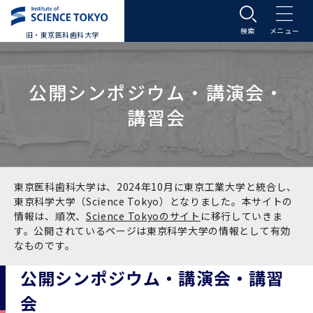
旧・東京医科歯科大学
大学案内
公開シンポジウム・講演会・
大学案内トップ
入学案内
講習会
学長メッセージ
入学案内トップ
学生生活
基本理念・沿革
大学案内
学生生活トップ
教育研究組織等
東京医科歯科大学は、2024年10月に東京工業大学と統合し、
東京科学大学（Science Tokyo）となりました。本サイトの
情報は、順次、
Science Tokyoのサイト
に移行していきま
基本理念・沿革トップ
東京医科歯科大学の特色
学部受験生向け「大学案内」（冊子）
Science Tokyo SPRING (医歯学系)
教育研究組織等トップ
大学病院
す。公開されているページは東京科学大学の情報として有効
なものです。
理念
東京医科歯科大学の特色トップ
アクセス
学部入学案内
Science Tokyo SPRING (医歯学系) トップ
Science Tokyo BOOST (医歯学系)
教育理念
大学病院トップ
研究・連携
公開シンポジウム・講演会・講習
会
沿革
学問と教育の聖地 湯島に建つ東京医科歯科大
アクセストップ
運営組織
学部入学案内トップ
大学院入学案内
今後の博士学生向け支援制度について
Science Tokyo BOOST (医歯学系)トップ
CS（クリニシャン・サイエンティスト）養成支
教育理念トップ
医学部（医学科･保健衛生学科）
医科（医系診療部門）
研究・連携トップ
国際交流