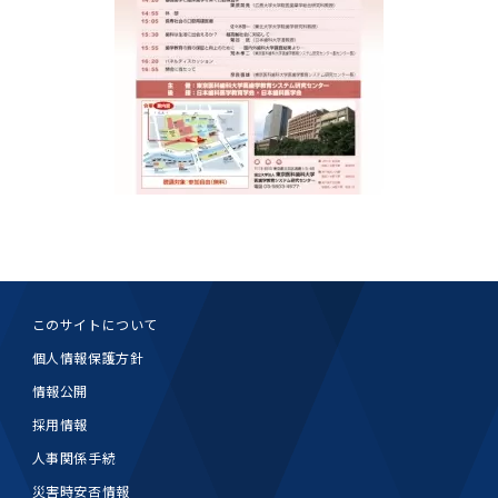
第3期】トップ
SPRING（MD）Program for the 2025
Exemption/Deferment)
奨学金についてトップ
日本学生支援機構
学費・入学金・奨学金について
大学院保健衛生学研究科
学生保険制度について
企業・官公庁・医療機関の皆様へ
サークル・学園祭トップ
博士課程 医歯学専攻
施設利用
難治疾患研究所
AMED研究費の年間公募スケジュール(学内専
倫理審査手続きについて
Academic Year by Eligible Students
第２期 中期目標・中期計画等について
3．自己点検・評価
博士課程 医歯学専攻
用)
学長×医学部学生懇談
英語版広報誌「TMDU ANNUAL NEWS」
写真で綴る 東京医科歯科大学トップ
３．自己点検・評価
「大学院学生の教育研究交流」に関する実施細
各複合領域コースの概要
学長選考・監察会議
クラウドファンディング実施プロジェクト一覧
医療管理政策学（MMA）コース（東京医科歯科
法定公開情報
東京医科歯科大学ダイバーシティ＆インクルー
コンプライアンス・ハラスメントトップ
難治疾患研究所
アルバイトについて
歯学部サマープログラム
医歯学総合研究科修士課程履修要項（シラバ
教育研究分野組織、指導教員研究内容
(*Autumn admission)
プレスリリース
オープンイノベーションセンター
剽窃チェックツール(学内専用)
【2026年4月入学者】入学料免除・徴収猶予申
（第１期中期目標期間中）年度計画、年度評価
奨学金について
日本学生支援機構
目
大学）
ジョン推進宣言等
学費・入学金・奨学金についてトップ
大学院医歯学総合研究科生体検査科学講座
国民年金について
在学生向け
お茶の水祭
施設利用トップ
博士課程 生命理工医療科学専攻
ス）
ボランティア
高等研究院
各種実験手続き例(学内専用)
請について（Admission Fee
等について
第３期中期目標・中期計画等について
4．指定国立大学法人構想に関する進捗状況に
博士課程 医歯学専攻トップ
博士課程 国際連携専攻（ジョイント・ディグリ
GAPファンド等の公募
Exemption&Admission Fee Deferment）
学長×歯学部学生懇談
学内向け広報誌「TMDUニュース」
第1回『学びの地』
編入学制度について（複数学士号）
統計データ
ハラスメントへの対応について
国際交流サイト
学生寮について
オンライン個別進学相談
教育研究分野組織、指導教員研究内容トップ
履修要項（大学院シラバス）保健衛生学研究科
令和７年度（２０２５年度）総合知と癒しの次
青い鳥広場(学内専用)
各種センター
安全保障輸出管理(学内専用)
ついて
財団法人・地方公共団体等奨学金
ー・プログラム：JDP）
「複合領域コース｣｢編入学｣及び｢複数学士号｣
東京医科歯科大学ダイバーシティ＆インクルー
ダイバーシティ・インクルージョン室
奨学金について
研究テーマ検索システム
在学生向けトップ
学生相談窓口
新型コロナウイルス感染症に伴うお知らせ
保健管理センター
情報システム
大学病院
世代フロントランナー育成プログラム（医歯学
研究に必要な講習会等
（第２期中期目標期間中）年度計画・年度評価
に関する協定書
ジョン推進宣言等トップ
概要
系）「Science Tokyo SPRING (医歯学系)」
「修学支援に対する相談窓口」を設置しまし
東京医科歯科大学の歴史
医歯大ひろば
第2回『教育 講義・実習の軌跡』
土地・建物及び所在地／関係施設位置図
公益通報について
研究情報サイト
アパート等の紹介
地域特別枠推薦選抜説明会
看護先進科学専攻
５大学災害看護コンソーシアム履修の手引き
等について
高等研究院
利益相反
関連リンク先
2025年度国立大学臨床検査学系博士後期課程
博士課程 生命理工医療科学専攻
（旧TMDU卓越大学院生制度）対象学生（秋入
た。
わくわく保育園（学内保育施設）
入学料・授業料の免除・徴収猶予について
お問い合わせ
学校推薦・求人情報について
ピアサポーター
卒業後の進路及び卒業者数
学生・女性支援センター
台風等の自然災害や交通機関運休による休講措
大学病院トップ
スポーツサイエンス機構
ES細胞/iPS細胞を使用する実験(学内専用)
優秀賞募集について
学対象）の募集について
「複合領域コース」の履修者に係る「編入学」
東京医科歯科大学ダイバーシティ＆インクルー
分野構成
置（湯島地区）Class Cancellation Measures
第3回『知と癒しの匠の創造者たち』
東京医科歯科大学規則集
研究テーマ検索システム
学生保険制度について
入試説明会
統合教育機構学務企画課
（第３期中期目標期間中）年度計画・年度評価
臨床研究法における臨床研究の利益相反管理に
及び「複数学士号」に関する実施細目
ジョン推進宣言／基本方針／アクション・プラ
博士課程 生命理工医療科学専攻トップ
due to Natural Disasters, such as
履修要項（大学院シラバス）
高等教育の修学支援制度
障がいのある学生のサポートについて
学内就職支援イベント
証明書関係
わくわく保育園
医科（医系診療部門）
M&Dデータ科学センター
等について
各種委員会関係(学内専用)
ついて
ン
Typhoons, and Transportation
Call for Applications to Science Tokyo
医歯学総合研究科博士課程医歯学系専攻履修要
その他の情報公開
卒業後の進路データ
キャンパス見学 ※現在は受け付けておりませ
設置計画履行状況報告書
Cancellation (for the Yushima area)
SPRING（MD）Program for the 2024
項（シラバス）
概要
年報
このサイトについて
ん
証明書関係トップ
学外就職支援イベント
障がいのある学生サポート
フィットネスルーム・売店
歯科（歯系診療部門）
統合教育機構
特定認定再生医療等委員会
特定認定再生医療等委員会
Academic Year by Eligible Students
女性活躍推進法による一般事業主行動計画
個人情報保護方針
研究不正の防止
サークル紹介
(*Autumn admission)
年報
新入学の大学院生へ To New Graduate
分野構成
年報トップ
統合教育機構学務企画課
ILA国府台 公開講座等のお知らせ
情報公開
教養部在学生
障がいのある学生サポートトップ
インターンシップ
文部科学省からのお知らせ
国立美術館キャンパスメンバーズ
統合教育機構トップ
統合研究機構・統合イノベーション機構
ヒトES細胞倫理審査委員会
Students
次世代育成支援対策推進法による一般事業主行
採用情報
会計監査人候補者の決定について
大学祭
令和６年度（２０２４年度）総合知と癒しの次
年報トップ
動計画
医歯学総合研究科博士課程生命理工学系専攻履
2024年（25.7MB）
セミナー・特別講義
キャンパス紹介
医学部在学生
修学上の支援について
就職支援サイトリンク集
世代フロントランナー育成プログラム（医歯学
令和７年度（２０２５年度）新入生向けPC購
医学・歯学分野における数理・データサイエン
統合研究機構・統合イノベーション機構トップ
人事関係手続
オープンイノベーションセンター
利益相反に関する説明会資料(ダウンロード)(学
修要項（シラバス）
系）「Science Tokyo SPRING (医歯学系)」
入推奨仕様書
ス・AI教育開発事業
内専用)
教育等の情報
留学について
災害時安否情報
2024年（PDF：5.4MB）