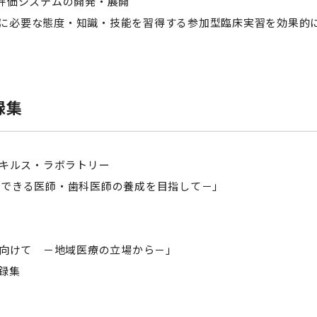
の評価システムの開発・展開
セミナー・特別講義
必要な態度・知識・技能を習得する参加型臨床実習を効果的
録集
スキルス・ラボラトリー
きる医師・歯科医師の養成を目指して－」
現に向けて －地域医療の立場から－」
録集