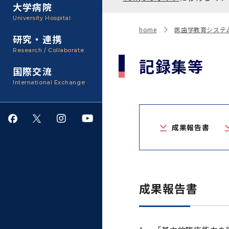
聴講生・科目等履修生およ
大学病院
び大学院研究生募集
大学院医歯学総合研究科
広報誌・刊行物
事務部
University Hospital
入学料・授業料・奨学金
home
医歯学教育システ
研究・連携
大学院保健衛生学研究科
大学の計画と評価
Research / Collaborate
記録集等
国際交流
四大学連合
学生生活サポート
International Exchange
情報公開・個人情報
成果報告書
就職・キャリア支援
サークル・学園祭
成果報告書
施設利用
ダイバーシティ