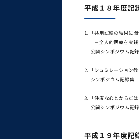
統合情報機構（図書館部
平成１８年度記
門・ITセキュリティ部門）
学生支援・保健管理機構
1. 「共用試験の結果
－全人的医療を実践で
環境安全管理室
公開シンポジウム記録
2. 「シュミレーショ
シンポジウム記録集
3. 「健康な心とからだ
公開シンポジウム記録
平成１９年度記