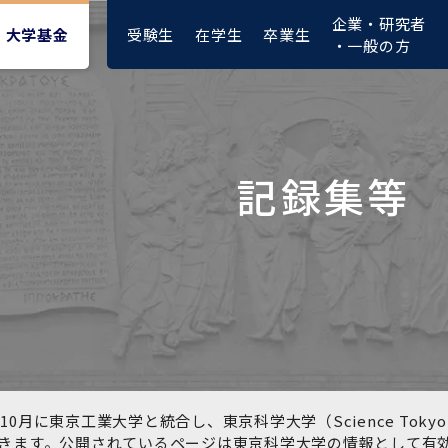
企業・研究者
受験生
在学生
卒業生
大学基金
・一般の方
記録集等
大学紹介動画
大学評価の制度について
四大学連合憲章等
東京医科歯科大学ダイバー
募集要項
授業料・入学料・検定料
ポリシー
修士課程 医歯理工保健学専
統合イノベーション機構
シティ＆インクルージョン
攻
推進宣言等
1-1．第４期中期目標・中期
複合領域コース(四大学共
入試制度
入学料・授業料免除・徴収
医学部（医学科･保健衛生学
湯島学生支援センター
計画等について【6年間】
通)
猶予について(Admission &
在学生向け
科）
Tuition
学部などについて
Exemption/Deferment)
1-2.年度計画・年度評価等
歯学部（歯学科･口腔保健学
研究基盤クラスター（統合
について【第1期～第3期】
科）
研究機構）
図書館部門
広報誌
学生生活などについて
教育研究分野組織、指導教
奨学金について
員研究内容
大学院医歯学総合研究科
先端医歯工学創成クラスタ
10月に東京工業大学と統合し、東京科学大学（Science To
イベント
ー（統合研究機構）
きます。公開されているページは東京科学大学の情報として有