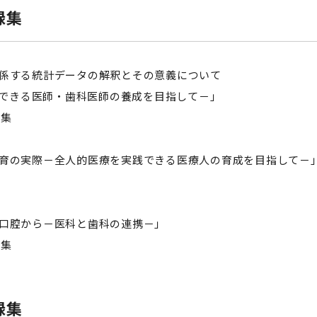
録集
に関係する統計データの解釈とその意義について
きる医師・歯科医師の養成を目指して－」
集
ン教育の実際－全人的医療を実践できる医療人の育成を目指して－
は口腔から－医科と歯科の連携－」
集
録集