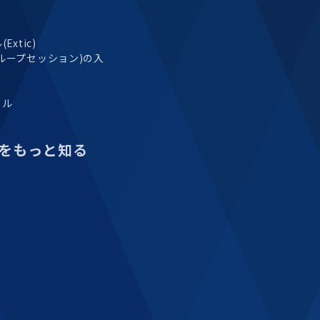
xtic)
ループセッション)の入
タル
をもっと知る