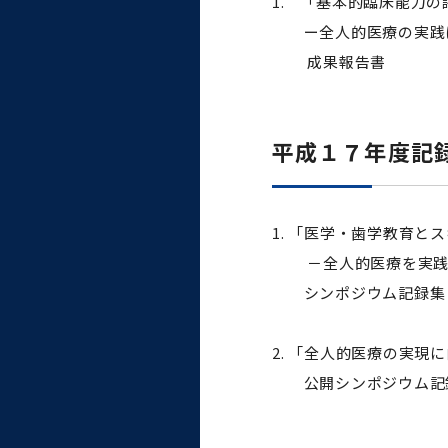
1. 「基本的臨床能力
大学病院
コンプライアンス・ハラス
ー全人的医療の実践に
メント
成果報告書
平成１７年度記
統合教育機構
1. 「医学・歯学教育と
統合研究機構・統合イノベ
－全人的医療を実践で
ーション機構
シンポジウム記録集
2. 「全人的医療の実
公開シンポジウム記