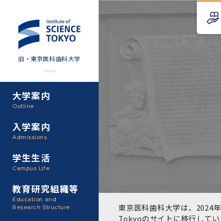
旧・東京医科歯科大学
大学案内
Science Tokyo SPRING
教育理念
外部資金
Outline
(医歯学系)
入学案内
基本理念・沿革
研究手続き
Science Tokyo BOOST (医
Admissions
歯学系)
東京医科歯科大学の特色
研究活動
学生生活
学部入学案内
Campus Life
CS（クリニシャン・サイエ
アクセス
研究組織
ンティスト）養成支援制度
教育研究組織等
大学院入学案内
Education and
教養部
東京医科歯科大学は、2024年
Research Structure
運営組織
取り組み・規制
授業・カリキュラム
Tokyoのサイト
に移行してい