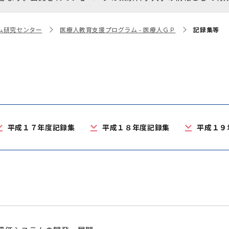
大学院保健衛生学研究科
博士課程 医歯学専攻
統合研究機構から他部局へ
写真で綴る 東京医科歯科大
ム研究センター
医療人教育支援プログラム - 医療人ＧＰ
記録集等
異動したセンター
学
証明書関係
障がいのある学生サポート
教学IR関連公開情報
学費・入学金・奨学金につ
博士課程 生命理工医療科学
いて
専攻
平成１７年度記録集
平成１８年度記録集
平成１９
年報
年報