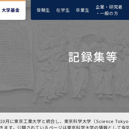
企業・研究者
受験生
在学生
卒業生
大学基金
・一般の方
記録集等
大学紹介動画
大学評価の制度について
四大学連合憲章等
東京医科歯科大学ダイバー
募集要項
授業料・入学料・検定料
ポリシー
修士課程 医歯理工保健学専
統合イノベーション機構
シティ＆インクルージョン
攻
推進宣言等
1-1．第４期中期目標・中期
複合領域コース(四大学共
入試制度
入学料・授業料免除・徴収
医学部（医学科･保健衛生学
湯島学生支援センター
計画等について【6年間】
通)
猶予について(Admission &
在学生向け
科）
Tuition
学部などについて
Exemption/Deferment)
1-2.年度計画・年度評価等
歯学部（歯学科･口腔保健学
研究基盤クラスター（統合
について【第1期～第3期】
科）
研究機構）
図書館部門
広報誌
学生生活などについて
教育研究分野組織、指導教
奨学金について
員研究内容
大学院医歯学総合研究科
先端医歯工学創成クラスタ
10月に東京工業大学と統合し、東京科学大学（Science To
イベント
ー（統合研究機構）
きます。公開されているページは東京科学大学の情報として有