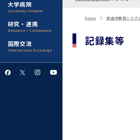
聴講生・科目等履修生およ
大学病院
び大学院研究生募集
大学院医歯学総合研究科
広報誌・刊行物
事務部
University Hospital
入学料・授業料・奨学金
home
医歯学教育システ
研究・連携
大学院保健衛生学研究科
大学の計画と評価
Research / Collaborate
記録集等
国際交流
四大学連合
学生生活サポート
International Exchange
情報公開・個人情報
就職・キャリア支援
サークル・学園祭
施設利用
ダイバーシティ