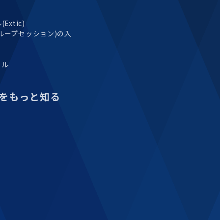
xtic)
ループセッション)の入
タル
をもっと知る