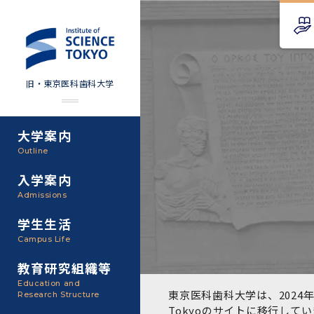
旧・東京医科歯科大学
大学案内
Science Tokyo SPRING
教育理念
外部資金
Outline
(医歯学系)
入学案内
基本理念・沿革
研究手続き
Science Tokyo BOOST (医
Admissions
歯学系)
東京医科歯科大学の特色
研究活動
学生生活
学部入学案内
Campus Life
CS（クリニシャン・サイエ
アクセス
研究組織
ンティスト）養成支援制度
教育研究組織等
大学院入学案内
Education and
教養部
東京医科歯科大学は、2024年
Research Structure
運営組織
取り組み・規制
授業・カリキュラム
Tokyoのサイト
に移行してい