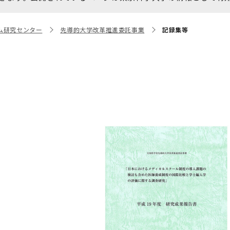
大学院保健衛生学研究科
博士課程 医歯学専攻
統合研究機構から他部局へ
写真で綴る 東京医科歯科大
ム研究センター
先導的大学改革推進委託事業
記録集等
異動したセンター
学
証明書関係
障がいのある学生サポート
教学IR関連公開情報
学費・入学金・奨学金につ
博士課程 生命理工医療科学
いて
専攻
年報
年報