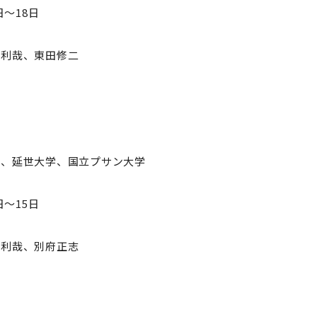
日～18日
木利哉、東田修二
学、延世大学、国立プサン大学
日～15日
木利哉、別府正志