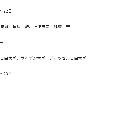
～22日
田善雄、福島 統、神津忠彦、錦織 宏
ー
ム自由大学、ライデン大学、ブルッセル自由大学
～23日