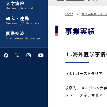
聴講生・科目等履修生およ
大学病院
び大学院研究生募集
大学院医歯学総合研究科
広報誌・刊行物
事務部
University Hospital
入学料・授業料・奨学金
home
医歯学教育システ
研究・連携
大学院保健衛生学研究科
大学の計画と評価
Research / Collaborate
事業実績
国際交流
四大学連合
学生生活サポート
International Exchange
情報公開・個人情報
１.海外医学事情
就職・キャリア支援
（１）オーストラリア
サークル・学園祭
視察先： メルボルン大
施設利用
シドニー大学、オセアニ
ダイバーシティ