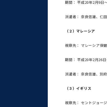
期間： 平成20年2月9日
大学病院
コンプライアンス・ハラス
メント
派遣者： 奈良信雄、仁
（２）マレーシア
統合教育機構
視察先： マレーシア保
統合研究機構・統合イノベ
期間： 平成20年2月26日
ーション機構
派遣者： 奈良信雄、別
（３）イギリス
視察先： セントジョー