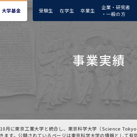
企業・研究者
受験生
在学生
卒業生
大学基金
・一般の方
事業実績
大学紹介動画
大学評価の制度について
四大学連合憲章等
東京医科歯科大学ダイバー
募集要項
授業料・入学料・検定料
ポリシー
修士課程 医歯理工保健学専
統合イノベーション機構
シティ＆インクルージョン
攻
推進宣言等
1-1．第４期中期目標・中期
複合領域コース(四大学共
入試制度
入学料・授業料免除・徴収
医学部（医学科･保健衛生学
湯島学生支援センター
計画等について【6年間】
通)
猶予について(Admission &
在学生向け
科）
Tuition
学部などについて
Exemption/Deferment)
1-2.年度計画・年度評価等
歯学部（歯学科･口腔保健学
研究基盤クラスター（統合
について【第1期～第3期】
科）
研究機構）
図書館部門
広報誌
学生生活などについて
教育研究分野組織、指導教
奨学金について
員研究内容
大学院医歯学総合研究科
先端医歯工学創成クラスタ
10月に東京工業大学と統合し、東京科学大学（Science To
イベント
ー（統合研究機構）
きます。公開されているページは東京科学大学の情報として有