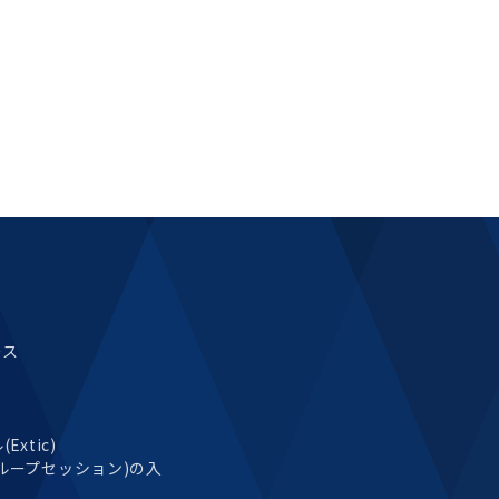
ース
xtic)
ループセッション)の入