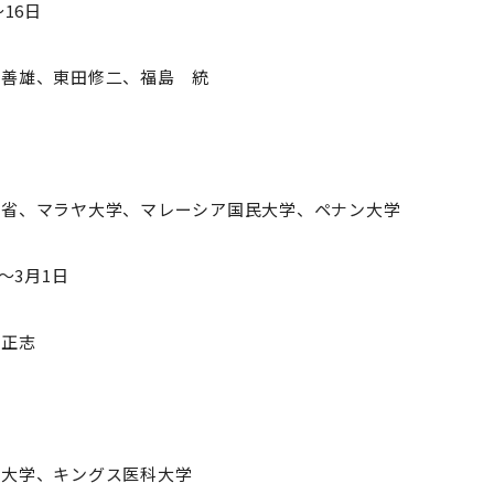
セミナー・特別講義
～16日
田善雄、東田修二、福島 統
健省、マラヤ大学、マレーシア国民大学、ペナン大学
～3月1日
府正志
ジ大学、キングス医科大学