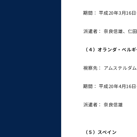
統合情報機構（図書館部
門・ITセキュリティ部門）
期間： 平成20年3月16日
学生支援・保健管理機構
派遣者： 奈良信雄、仁
環境安全管理室
（４）オランダ・ベルギ
視察先： アムステルダ
期間： 平成20年4月16日
派遣者： 奈良信雄
（５）スペイン