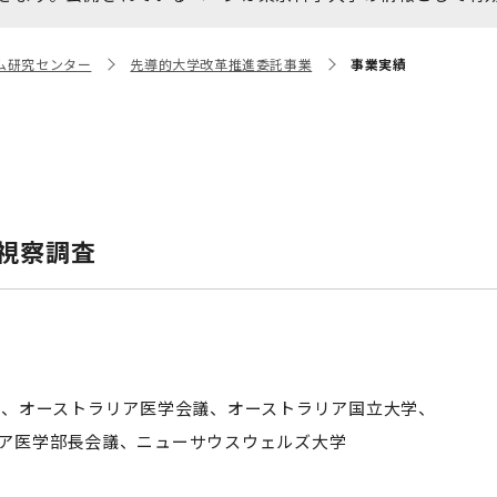
大学院保健衛生学研究科
博士課程 医歯学専攻
統合研究機構から他部局へ
写真で綴る 東京医科歯科大
ム研究センター
先導的大学改革推進委託事業
事業実績
異動したセンター
学
証明書関係
障がいのある学生サポート
教学IR関連公開情報
学費・入学金・奨学金につ
博士課程 生命理工医療科学
いて
専攻
視察調査
年報
年報
学、オーストラリア医学会議、オーストラリア国立大学、
ア医学部長会議、ニューサウスウェルズ大学