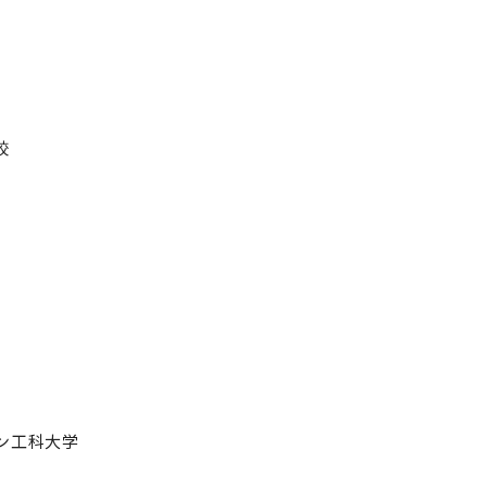
校
ン工科大学