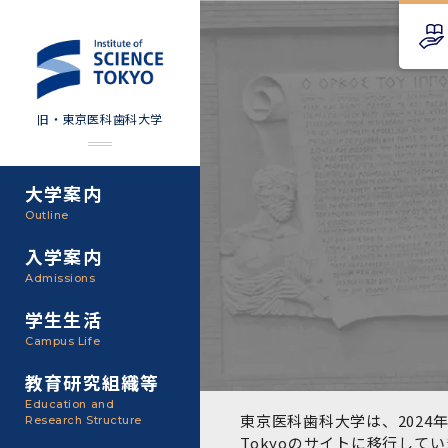
旧・東京医科歯科大学
大学案内
Science Tokyo SPRING
教育理念
外部資金
Outline
(医歯学系)
入学案内
基本理念・沿革
研究手続き
Science Tokyo BOOST (医
Admissions
歯学系)
東京医科歯科大学の特色
研究活動
学生生活
学部入学案内
Campus Life
CS（クリニシャン・サイエ
アクセス
研究組織
ンティスト）養成支援制度
教育研究組織等
大学院入学案内
Education and
教養部
東京医科歯科大学は、2024年
Research Structure
運営組織
取り組み・規制
授業・カリキュラム
Tokyoのサイト
に移行してい