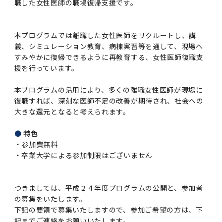
第3期】トップ
SPRING（MD）Program for the 2025
Exemption/Deferment)
奨学金についてトップ
日本学生支援機構
職した女性医師の職場復帰支援です。
学費・入学金・奨学金について
大学院保健衛生学研究科
学生保険制度について
企業・官公庁・医療機関の皆様へ
サークル・学園祭トップ
博士課程 医歯学専攻
施設利用
難治疾患研究所
AMED研究費の年間公募スケジュール(学内専
倫理審査手続きについて
Academic Year by Eligible Students
第２期 中期目標・中期計画等について
3．自己点検・評価
博士課程 医歯学専攻
用)
学長×医学部学生懇談
英語版広報誌「TMDU ANNUAL NEWS」
写真で綴る 東京医科歯科大学トップ
３．自己点検・評価
「大学院学生の教育研究交流」に関する実施細
各複合領域コースの概要
学長選考・監察会議
クラウドファンディング実施プロジェクト一覧
医療管理政策学（MMA）コース（東京医科歯科
法定公開情報
東京医科歯科大学ダイバーシティ＆インクルー
コンプライアンス・ハラスメントトップ
難治疾患研究所
アルバイトについて
歯学部サマープログラム
医歯学総合研究科修士課程履修要項（シラバ
教育研究分野組織、指導教員研究内容
(*Autumn admission)
プレスリリース
オープンイノベーションセンター
剽窃チェックツール(学内専用)
【2026年4月入学者】入学料免除・徴収猶予申
（第１期中期目標期間中）年度計画、年度評価
奨学金について
日本学生支援機構
目
大学）
ジョン推進宣言等
学費・入学金・奨学金についてトップ
大学院医歯学総合研究科生体検査科学講座
国民年金について
在学生向け
お茶の水祭
施設利用トップ
博士課程 生命理工医療科学専攻
ス）
ボランティア
本プログラムでは離職した女性医師をリクルートし、講
高等研究院
各種実験手続き例(学内専用)
請について（Admission Fee
等について
第３期中期目標・中期計画等について
4．指定国立大学法人構想に関する進捗状況に
義、シミュレーション教育、病棟実習等を通して、現場へ
博士課程 医歯学専攻トップ
博士課程 国際連携専攻（ジョイント・ディグリ
GAPファンド等の公募
Exemption&Admission Fee Deferment）
学長×歯学部学生懇談
学内向け広報誌「TMDUニュース」
第1回『学びの地』
編入学制度について（複数学士号）
統計データ
ハラスメントへの対応について
国際交流サイト
学生寮について
オンライン個別進学相談
教育研究分野組織、指導教員研究内容トップ
履修要項（大学院シラバス）保健衛生学研究科
令和７年度（２０２５年度）総合知と癒しの次
青い鳥広場(学内専用)
各種センター
安全保障輸出管理(学内専用)
すみやかに復帰できるように再教育する、女性医師復職支
ついて
財団法人・地方公共団体等奨学金
ー・プログラム：JDP）
「複合領域コース｣｢編入学｣及び｢複数学士号｣
東京医科歯科大学ダイバーシティ＆インクルー
ダイバーシティ・インクルージョン室
奨学金について
研究テーマ検索システム
在学生向けトップ
学生相談窓口
新型コロナウイルス感染症に伴うお知らせ
保健管理センター
情報システム
大学病院
世代フロントランナー育成プログラム（医歯学
研究に必要な講習会等
援を行っています。
（第２期中期目標期間中）年度計画・年度評価
に関する協定書
ジョン推進宣言等トップ
概要
系）「Science Tokyo SPRING (医歯学系)」
「修学支援に対する相談窓口」を設置しまし
東京医科歯科大学の歴史
医歯大ひろば
第2回『教育 講義・実習の軌跡』
土地・建物及び所在地／関係施設位置図
公益通報について
研究情報サイト
アパート等の紹介
地域特別枠推薦選抜説明会
看護先進科学専攻
５大学災害看護コンソーシアム履修の手引き
等について
高等研究院
利益相反
関連リンク先
2025年度国立大学臨床検査学系博士後期課程
博士課程 生命理工医療科学専攻
（旧TMDU卓越大学院生制度）対象学生（秋入
た。
本プログラムの活用により、多くの離職女性医師が現場に
わくわく保育園（学内保育施設）
入学料・授業料の免除・徴収猶予について
お問い合わせ
学校推薦・求人情報について
ピアサポーター
卒業後の進路及び卒業者数
学生・女性支援センター
台風等の自然災害や交通機関運休による休講措
大学病院トップ
スポーツサイエンス機構
ES細胞/iPS細胞を使用する実験(学内専用)
優秀賞募集について
学対象）の募集について
復職すれば、深刻な医師不足の改善が期待され、社会への
「複合領域コース」の履修者に係る「編入学」
東京医科歯科大学ダイバーシティ＆インクルー
分野構成
置（湯島地区）Class Cancellation Measures
第3回『知と癒しの匠の創造者たち』
東京医科歯科大学規則集
研究テーマ検索システム
学生保険制度について
入試説明会
統合教育機構学務企画課
（第３期中期目標期間中）年度計画・年度評価
臨床研究法における臨床研究の利益相反管理に
大きな還元となると考えられます。
及び「複数学士号」に関する実施細目
ジョン推進宣言／基本方針／アクション・プラ
博士課程 生命理工医療科学専攻トップ
due to Natural Disasters, such as
履修要項（大学院シラバス）
高等教育の修学支援制度
障がいのある学生のサポートについて
学内就職支援イベント
証明書関係
わくわく保育園
医科（医系診療部門）
M&Dデータ科学センター
等について
各種委員会関係(学内専用)
ついて
ン
Typhoons, and Transportation
Call for Applications to Science Tokyo
医歯学総合研究科博士課程医歯学系専攻履修要
●
特色
その他の情報公開
卒業後の進路データ
キャンパス見学 ※現在は受け付けておりませ
設置計画履行状況報告書
Cancellation (for the Yushima area)
SPRING（MD）Program for the 2024
項（シラバス）
概要
年報
・参加費無料
ん
証明書関係トップ
学外就職支援イベント
障がいのある学生サポート
フィットネスルーム・売店
歯科（歯系診療部門）
統合教育機構
特定認定再生医療等委員会
特定認定再生医療等委員会
Academic Year by Eligible Students
女性活躍推進法による一般事業主行動計画
・卒業大学による参加制限はございません
研究不正の防止
サークル紹介
(*Autumn admission)
年報
新入学の大学院生へ To New Graduate
分野構成
年報トップ
統合教育機構学務企画課
ILA国府台 公開講座等のお知らせ
教養部在学生
障がいのある学生サポートトップ
インターンシップ
文部科学省からのお知らせ
国立美術館キャンパスメンバーズ
統合教育機構トップ
統合研究機構・統合イノベーション機構
ヒトES細胞倫理審査委員会
Students
次世代育成支援対策推進法による一般事業主行
つきましては、平成２４年度プログラムの公開と、参加者
会計監査人候補者の決定について
大学祭
令和６年度（２０２４年度）総合知と癒しの次
年報トップ
動計画
の募集をいたします。
医歯学総合研究科博士課程生命理工学系専攻履
2024年（25.7MB）
セミナー・特別講義
キャンパス紹介
医学部在学生
修学上の支援について
就職支援サイトリンク集
世代フロントランナー育成プログラム（医歯学
令和７年度（２０２５年度）新入生向けPC購
医学・歯学分野における数理・データサイエン
統合研究機構・統合イノベーション機構トップ
オープンイノベーションセンター
利益相反に関する説明会資料(ダウンロード)(学
下記の要領で募集いたしますので、参加ご希望の方は、下
修要項（シラバス）
系）「Science Tokyo SPRING (医歯学系)」
入推奨仕様書
ス・AI教育開発事業
内専用)
教育等の情報
留学について
2024年（PDF：5.4MB）
記までご連絡をお願いいたします。