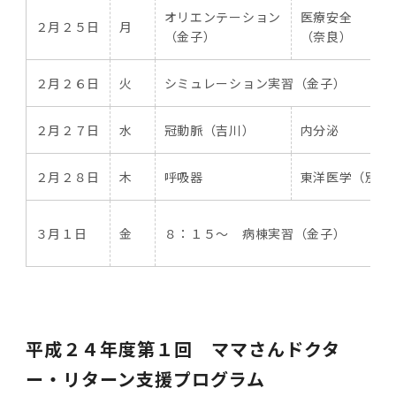
オリエンテーション
医療安全
2011年度
２月２５日
月
（金子）
（奈良）
２月２６日
火
シミュレーション実習（金子）
２月２７日
水
冠動脈（吉川）
内分泌
２月２８日
木
呼吸器
東洋医学（別府
３月１日
金
８：１５～ 病棟実習（金子）
平成２４年度第１回 ママさんドクタ
ー・リターン支援プログラム