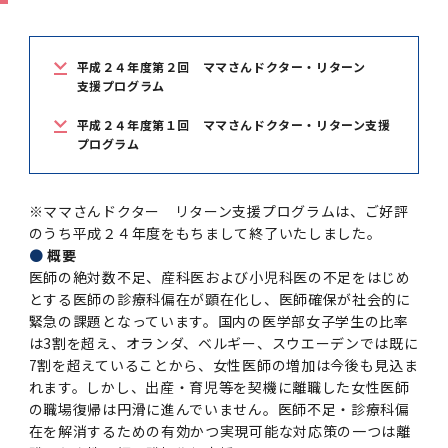
学
援制度
建物沿革
キャンパスマップ
運営組織トップ
広報誌・刊行物
アドミッション・ポリシー
大学院入学案内トップ
聴講生・科目等履修生および大学院研究生募集
令和8年度（2026年度）総合知と癒しの次世代
令和8年度（2026年度）トップレベルAI研究の
ポリシー
歯学部（歯学科･口腔保健学科）
歯科（歯系診療部門）
外部資金
大学基金
教育について
フロントランナー育成プログラム Science
ための共創型エキスパート人材育成プログラム
CS（クリニシャン・サイエンティスト）養成支
授業・カリキュラム
平成２４年度第２回 ママさんドクター・リターン
Tokyo Post-SPRING(医歯学系)春募集につい
対象学生（Science Tokyo BOOST（医歯学
援制度トップ
支援プログラム
歴代校長及び学長
大学組織一覧
広報誌・刊行物トップ
大学の計画と評価
入試制度
募集要項
聴講生・科目等履修生および大学院研究生募集
入学に関するお問い合わせ窓口
ポリシートップ
医学部（医学科･保健衛生学科）
教養部
外部資金トップ
研究手続き
受験生
在学生
卒業生
て
系）生）の募集について
研究について
トップ
授業・カリキュラムトップ
入学料・授業料・奨学金
平成２４年度第１回 ママさんドクター・リターン支援
企業・研究者・一般の方
令和８年度（2026年度）CS（クリニシャン・
プログラム
学生歌
学長・役員
大学紹介動画
大学の計画と評価トップ
入試制度トップ
募集要項トップ
四大学連合
学部などについて
WEB出願
医学部（医学科･保健衛生学科）
医学部（医学科･保健衛生学科）トップ
歯学部（歯学科･口腔保健学科）
教養部トップ
大学院医歯学総合研究科
研究費獲得支援
研究手続きトップ
研究活動
病院をご利用の方
令和7年度（2025年度）「総合知と癒しの次世
令和7年度トップレベルAI研究のための共創型
サイエンティスト）養成支援制度の募集につい
医療について
医学部
四大学連合･複合領域コース
入学料・授業料・奨学金トップ
留学情報
代フロントランナー育成プログラム Science
エキスパート人材育成プログラム対象学生（医
て
大学紹介動画トップ
ブランド
副学長
大学概要（冊子）
大学評価の制度について
四大学連合トップ
学部入試の変更点（予告）
学部などについてトップ
医歯学総合研究科
情報公開・個人情報
学生生活などについて
アドミッション・ポリシー
歯学部（歯学科･口腔保健学科）
医学科
歯学部（歯学科･口腔保健学科）トップ
大学院医歯学総合研究科
公開講座・公開シンポジウム・講演会等のお知
大学院医歯学総合研究科トップ
大学院保健衛生学研究科
※ママさんドクター リターン支援プログラムは、ご好評
産学官連携
倫理審査申請システム
研究活動トップ
研究組織
Tokyo SPRING(医歯学系)」対象学生の春募集
歯学系-BOOST生）の募集について
アクセス
学内サイト
EN
東京医科歯科大学の誓い
歯学部
教育要項（学部シラバス）
授業料・入学料・検定料
のうち平成２４年度をもちまして終了いたしました。
学生生活サポート
らせ
について
Call for Applications for the Clinician
●
概要
大学紹介動画
大学評価の制度についてトップ
理事･監事
統合報告書
1-1．第４期中期目標・中期計画等について【6
四大学連合憲章等
情報公開・個人情報トップ
入試データ
ILA国府台
学生生活などについてトップ
保健衛生学研究科
東京医科歯科大学ＳＤＧｓ推進宣言
イベント
過去の試験問題・入試データ
大学院医歯学総合研究科
保健衛生学科 【看護学専攻】
歯学科
大学院医歯学総合研究科トップ
大学院保健衛生学研究科
修士課程 医歯理工保健学専攻
大学院保健衛生学研究科トップ
寄附講座・寄附部門一覧
e-Rad 府省共通研究開発管理システム(外部サ
利益相反申告システム(学外利用時VPN必要)
研究情報データベース
研究組織トップ
取り組み・規制
令和６年度（2024年度）TMDUトップレベル
Scientist (CS) Training Support Program
医師の絶対数不足、産科医および小児科医の不足をはじめ
世界大学ランキング
年間】
生体材料工学研究所
授業料・入学料・検定料トップ
履修要項（大学院シラバス）
入学料・授業料免除・徴収猶予について
学生生活サポートトップ
各種支援制度
ILA国府台担当教員一覧
イト)
Call for Applications to Science Tokyo
AI研究のための共創型エキスパート人材育成プ
for Academic Year 2026
とする医師の診療科偏在が顕在化し、医師確保が社会的に
(Admission & Tuition
キャンパスライフ編
概説
四大学連合憲章等トップ
Post-SPRING（MD）Program for the 2026
ログラム 対象学生（TMDU-BOOST生）の募
役員会
広報誌
複合領域コース(四大学共通)
情報公開制度
これまでの学部入試変更点
医学部
授業料・入学料・検定料
イベントトップ
FAQ
緊急の課題となっています。国内の医学部女子学生の比率
男性職員の育児休業等取得推進宣言
資料請求
TOEFL-ITP試験結果（スコアレポート）の返
大学院保健衛生学研究科
保健衛生学科 【検査技術学専攻】
口腔保健学科【口腔保健衛生学専攻】
修士課程 医歯理工保健学専攻
大学院保健衛生学研究科トップ
修士課程 医歯理工保健学専攻トップ
修士課程 医歯理工保健学専攻【医療管理政策
研究科長挨拶
ジョイントリサーチ講座・ジョイントリサーチ
臨床研究審査委員会申請システム
機関リポジトリ
若手研究者支援センター（YISC）
取り組み・規制トップ
事務部
Exemption/Deferment)
は3割を超え、オランダ、ベルギー、スウエーデンでは既に
1-1．第４期中期目標・中期計画等について【6
Academic Year by Eligible Students
集について
1-2.年度計画・年度評価等について【第1期～
却について
難治疾患研究所
授業料・入学料・検定料
保健衛生学研究科科目等履修生について
アルバイトについて
就職・キャリア支援
学（MMA）コース】
部門一覧
科研費電子申請システム(外部サイト)
7割を超えていることから、女性医師の増加は今後も見込ま
年間】トップ
(*Spring admission)
第3期】
留学制度編
広報誌トップ
１．国立大学法人評価
四大学連合憲章
複合領域コース(四大学共通)トップ
経営協議会
大学案内 【受験生向け】（冊子）
複合領域コース（東京医科歯科大学）
個人情報保護制度
歯学部
奨学金について
オープンキャンパス
医歯学総合研究科博士課程 国際連携専攻（ジ
ダイバーシティ
合格発表
口腔保健学科【口腔保健工学専攻】
修士課程 医歯理工保健学専攻【医療管理政策
博士課程看護先進科学専攻
概要
概要
実験計画書のWeb申請システム(学外利用時
研究テーマ検索
重点研究領域
研究不正の防止
事務部トップ
れます。しかし、出産・育児等を契機に離職した女性医師
入学料・授業料免除・徴収猶予について
奨学金について
ョイント・ディグリープログラム：JDP）
大学院入学希望者向け入試説明会
大学院研究生
入学料・授業料免除・徴収猶予について
アパート等の紹介
就職・キャリア支援トップ
学（MMA）コース】
サークル・学園祭
修士課程 医歯理工保健学専攻 グローバルヘル
生体材料工学研究所
研究助成金
VPN必要)
の職場復帰は円滑に進んでいません。医師不足・診療科偏
(Admission & Tuition
第１期 中期目標・中期計画等について
1-2.年度計画・年度評価等について【第1期～
Call for Applications to Science Tokyo
2．認証評価
(Admission & Tuition
スリーダー養成 (MPH) コース
在を解消するための有効かつ実現可能な対応策の一つは離
多職種連携教育編
広報誌「Bloom! 医科歯科大」
２．大学認証評価
「大学院学生の教育研究交流」に関する協定書
複合領域コースについて
教育研究評議会
写真で綴る 東京医科歯科大学
三大学連合（外部サイト）
統合報告書
ダイバーシティトップ
生体材料工学研究所
入学料・授業料の免除・徴収猶予について
医学部医学科サマープログラム
コンプライアンス・ハラスメント
試験問題及び解答例等の公表
博士課程共同災害看護学専攻
分野構成
組織
research map
統合研究機構・統合イノベーション推進機構
研究不正等の公表について
各種お問い合わせ先(事務部)
Exemption/Deferment)トップ