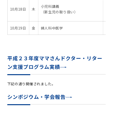
小
小児科講義
10月18日
木
（
（新生児の取り扱い）
扱
10月19日
金
婦人科中医学
婦
平成２３年度ママさんドクター・リター
ン支援プログラム実績
下記の通り開催されました。
シンポジウム・学会報告