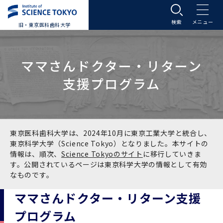
旧・東京医科歯科大学
大学案内
ママさんドクター・リターン
大学案内トップ
入学案内
支援プログラム
学長メッセージ
入学案内トップ
学生生活
基本理念・沿革
大学案内
学生生活トップ
教育研究組織等
東京医科歯科大学は、2024年10月に東京工業大学と統合し、
東京科学大学（Science Tokyo）となりました。本サイトの
情報は、順次、
Science Tokyoのサイト
に移行していきま
基本理念・沿革トップ
東京医科歯科大学の特色
学部受験生向け「大学案内」（冊子）
Science Tokyo SPRING (医歯学系)
教育研究組織等トップ
大学病院
す。公開されているページは東京科学大学の情報として有効
なものです。
理念
東京医科歯科大学の特色トップ
アクセス
学部入学案内
Science Tokyo SPRING (医歯学系) トップ
Science Tokyo BOOST (医歯学系)
教育理念
大学病院トップ
研究・連携
ママさんドクター・リターン支援
プログラム
沿革
学問と教育の聖地 湯島に建つ東京医科歯科大
アクセストップ
運営組織
学部入学案内トップ
大学院入学案内
今後の博士学生向け支援制度について
Science Tokyo BOOST (医歯学系)トップ
CS（クリニシャン・サイエンティスト）養成支
教育理念トップ
医学部（医学科･保健衛生学科）
医科（医系診療部門）
研究・連携トップ
国際交流