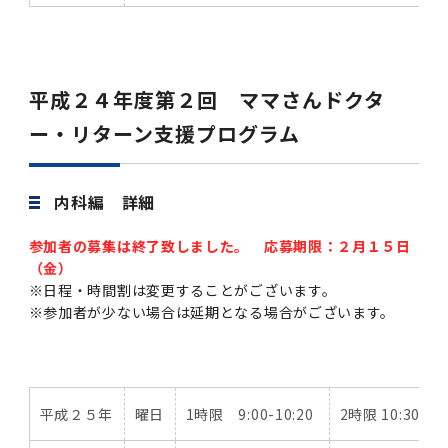
2016年 （PDF：13.5MB）
対象）の募集について
学位の申請
2015年 （PDF：83.3MB）
2019年度
脳統合機能研究センター
図書館
連絡先一覧
国立大学法人ガバナンス・コード報告書
卒後3年大学評価アンケート
ダイバーシティ・インクルージョン室
2015年 （PDF：2.3MB）
2014年 （PDF：21.4MB）
2018年度
核酸・ペプチド創薬治療研究センター
図書館講習会
役員会議事概要について
平成２４年度第２回 ママさんドクタ
卒業時大学評価アンケート
ー・リターン支援プログラム
2013年 （PDF：6.4MB）
2017年度
アクティブラーニング教室・情報検索室
企業活動と医療機関等の透明性ガイドライン
科目評価（旧 科目別アンケート）
2016年度
イマキク
内科編 詳細
教学IR 業績・活動
参加者の募集は終了致しました。 応募期限：２月１５日
2015年度
情報システムポータル
（金）
※日程・時間割は変更することがございます。
2014年度
お茶の水医学雑誌
※参加者が少ない場合は延期となる場合がございます。
2013年度
平成２５年
曜日
1時限 9:00-10:20
2時限 10:30-11
2012年度