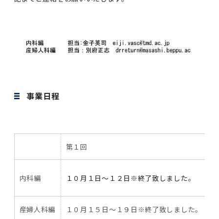
女性の活躍推進に向けた取り組み
（旧TMDU卓越大学院生制度）対象学生（秋入
2023年（49.5MB）
セミナー・特別講義トップ
設置計画履行状況報告書
歯学部在学生
学生相談支援室
就職支援ガイド
統合イノベーション機構
統合国際機構
学対象）の募集について
令和６年度（２０２４年度）東京医科歯科大学
大学統合時の教育・学生生活について（受験生
研究大学強化促進事業に関する情報・評価
動物実験等に関する情報
2023年（PDF：4.5MB）
次世代認定マーク「くるみん」を取得しました
「研究者早期育成コース」採用決定通知書授与
2022年（38.1 MB）
2026年度
向け）
大学院在学生
障害を理由とする差別の解消の推進に関する対
外国人留学生の就職情報について
統合イノベーション機構トップ
若手研究者支援センター（統合研究機構）
統合情報機構（図書館部門・ITセキュリティ部
（基準適合一般事業主認定）
Call for Applications to TMDU-SPRING
式を行いました。
Regarding education and student life after
応要領
門）
企業等からの資金提供状況の公表
2022年（PDF：53.8 MB）
Program (formerly the TMDU WISE
the integration（For prospective
2021年（PDF：71.9 MB）
2025年度
附属学校在学生
就職活動体験談について
医療ビッグデータによるトータル・ヘルスケア
研究基盤クラスター（統合研究機構）
Program) for the 2024 Academic Year
students）
令和５年度（２０２３年度）東京医科歯科大学
バリアフリーマップ
イノベーション創出の基盤構築プロジェクト
統合情報機構（図書館部門・ITセキュリティ部
学生支援・保健管理機構
女性活躍推進法による一般事業主行動計画
2021年（PDF：4.5 MB）
「研究者早期育成コース及び研究者養成コー
2020年 （PDF：67.8MB）
2023年度
門）トップ
OB・OG情報について
研究基盤クラスター（統合研究機構）トップ
先端医歯工学創成クラスター（統合研究機構）
事業日程
令和6年度（2024年度）東京医科歯科大学
ス」採用決定通知書授与式を行いました。
大学統合時の教育・学生生活について（在学生
困りごと対策貸出グッズ
オープンイノベーションセンター
学生支援・保健管理機構トップ
環境安全管理室
「TMDU-SPRING」対象学生の募集について
次世代育成支援対策推進法による一般事業主行
向け）
2020年 （PDF：4.6MB）
2019年 （PDF：71.7MB）
2024年度
ITヘルプデスク（学内専用サイト）
（※春入学対象）について
動計画
Regarding education and student life after
内定取り消しについて
リサーチコアセンター
先端医歯工学創成クラスター（統合研究機構）
統合研究機構から他部局へ異動したセンター
令和４年度（２０２２年度）東京医科歯科大学
the integration (For current students)
ヘルスサイエンスR&Dセンター
トップ
保健管理センター
環境安全管理室トップ
広報部
「研究者早期育成コース及び研究者養成コー
2019年 （PDF：5.2MB）
2018年 （PDF：83.3MB）
2022年度
ITセキュリティ部門（学内専用サイト）
第１回
Call for Application to TMDU WISE
ス」採用決定通知書授与式を行いました。
女性の活躍推進に向けた取り組み
進路届の提出について
実験動物センター
統合研究機構から他部局へ異動したセンタート
Programs (II) for the 2023 Academic Year
教学IR関連公開情報
再生医療研究センター
ップ
湯島学生支援センター
環境報告書
2018年 （PDF：18.7MB）
by Eligible Students (*Autumn admission)
2017年 （PDF：75.1MB）
2021年度
図書館部門
令和３年度（２０２１年度）東京医科歯科大学
目標とする教員の適正な年齢構成
その他 就職関連情報（推薦書等）
生命倫理研究センター
内科編
１０月１日～１２日※終了致しました。
「卓越大学院生制度（Ⅰ）」採用決定通知書授
教学IR関連公開情報トップ
再生医療研究センター（微生物安全性グルー
低侵襲医療センター（旧：低侵襲医歯学研究セ
湯島学生支援センタートップ
2017年 （PDF：7.2MB）
令和５年度（２０２３年度）東京医科歯科大学
与式を行いました。
2016年 （PDF：73.0MB）
2020年度
プ）
ンター）
図書館部門トップ
デジタル変革推進事務室
キャンパスマスタープラン2016
疾患バイオリソースセンター
産婦人科編
１０月１５日～１９日※終了致しました。
「卓越大学院生制度（Ⅱ）」対象学生（秋入学
卒業生進路アンケート
学生相談支援室