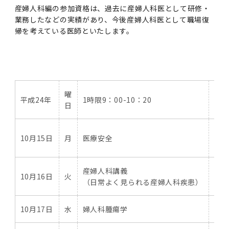
産婦人科編の参加資格は、過去に産婦人科医として研修・
業務したなどの実績があり、今後産婦人科医として職場復
帰を考えている医師といたします。
曜
平成24年
1時限
9：00-10：20
2時
日
シ
10月15日
月
医療安全
実
産婦人科講義
産婦
10月16日
火
（日常よく見られる産婦人科疾患）
gr
10月17日
水
婦人科腫瘍学
婦