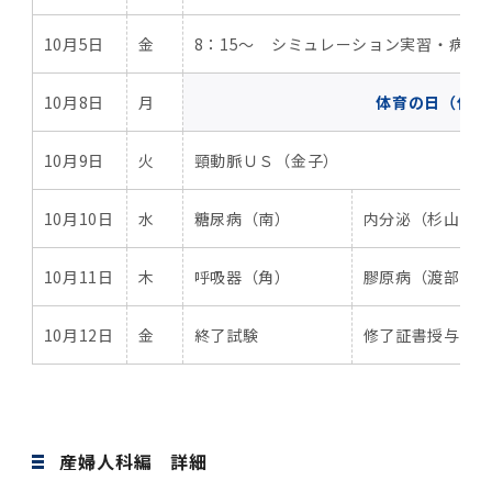
10月5日
金
8：15～ シミュレーション実習・病棟実
10月8日
月
体育の日（休み
10月9日
火
頸動脈ＵＳ（金子）
10月10日
水
糖尿病（南）
内分泌（杉山）
10月11日
木
呼吸器（角）
膠原病（渡部）
10月12日
金
終了試験
修了証書授与
産婦人科編 詳細