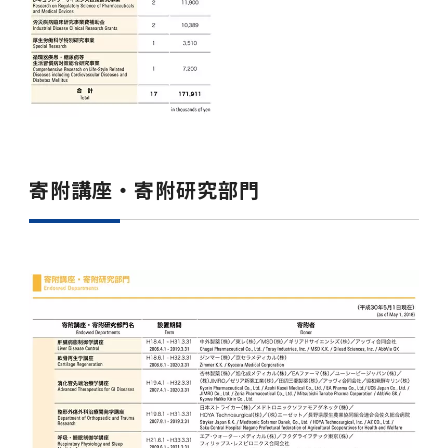
2016年 （PDF：13.5MB）
対象）の募集について
学位の申請
2015年 （PDF：83.3MB）
2019年度
脳統合機能研究センター
図書館
連絡先一覧
国立大学法人ガバナンス・コード報告書
卒後3年大学評価アンケート
ダイバーシティ・インクルージョン室
2015年 （PDF：2.3MB）
2014年 （PDF：21.4MB）
2018年度
核酸・ペプチド創薬治療研究センター
図書館講習会
役員会議事概要について
卒業時大学評価アンケート
2013年 （PDF：6.4MB）
2017年度
アクティブラーニング教室・情報検索室
企業活動と医療機関等の透明性ガイドライン
科目評価（旧 科目別アンケート）
寄附講座・寄附研究部門
2016年度
イマキク
教学IR 業績・活動
2015年度
情報システムポータル
2014年度
お茶の水医学雑誌
2013年度
2012年度