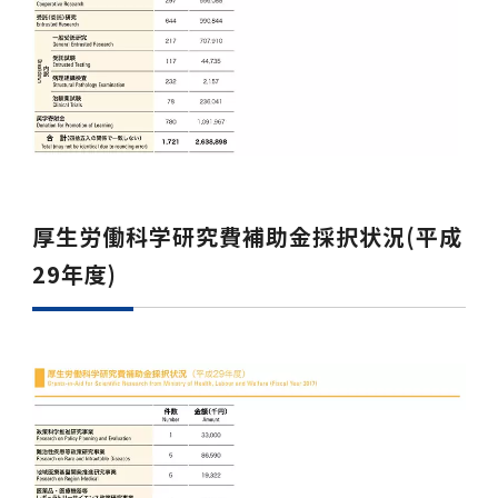
女性の活躍推進に向けた取り組み
（旧TMDU卓越大学院生制度）対象学生（秋入
2023年（49.5MB）
セミナー・特別講義トップ
設置計画履行状況報告書
歯学部在学生
学生相談支援室
就職支援ガイド
統合イノベーション機構
統合国際機構
学対象）の募集について
令和６年度（２０２４年度）東京医科歯科大学
大学統合時の教育・学生生活について（受験生
研究大学強化促進事業に関する情報・評価
動物実験等に関する情報
2023年（PDF：4.5MB）
次世代認定マーク「くるみん」を取得しました
「研究者早期育成コース」採用決定通知書授与
2022年（38.1 MB）
2026年度
向け）
大学院在学生
障害を理由とする差別の解消の推進に関する対
外国人留学生の就職情報について
統合イノベーション機構トップ
若手研究者支援センター（統合研究機構）
統合情報機構（図書館部門・ITセキュリティ部
（基準適合一般事業主認定）
Call for Applications to TMDU-SPRING
式を行いました。
Regarding education and student life after
応要領
門）
企業等からの資金提供状況の公表
2022年（PDF：53.8 MB）
Program (formerly the TMDU WISE
the integration（For prospective
2021年（PDF：71.9 MB）
2025年度
附属学校在学生
就職活動体験談について
医療ビッグデータによるトータル・ヘルスケア
研究基盤クラスター（統合研究機構）
Program) for the 2024 Academic Year
students）
令和５年度（２０２３年度）東京医科歯科大学
バリアフリーマップ
イノベーション創出の基盤構築プロジェクト
統合情報機構（図書館部門・ITセキュリティ部
学生支援・保健管理機構
女性活躍推進法による一般事業主行動計画
2021年（PDF：4.5 MB）
「研究者早期育成コース及び研究者養成コー
2020年 （PDF：67.8MB）
2023年度
門）トップ
OB・OG情報について
研究基盤クラスター（統合研究機構）トップ
先端医歯工学創成クラスター（統合研究機構）
令和6年度（2024年度）東京医科歯科大学
ス」採用決定通知書授与式を行いました。
大学統合時の教育・学生生活について（在学生
厚生労働科学研究費補助金採択状況(平成
困りごと対策貸出グッズ
オープンイノベーションセンター
学生支援・保健管理機構トップ
環境安全管理室
「TMDU-SPRING」対象学生の募集について
次世代育成支援対策推進法による一般事業主行
向け）
2020年 （PDF：4.6MB）
2019年 （PDF：71.7MB）
2024年度
ITヘルプデスク（学内専用サイト）
29年度)
（※春入学対象）について
動計画
Regarding education and student life after
内定取り消しについて
リサーチコアセンター
先端医歯工学創成クラスター（統合研究機構）
統合研究機構から他部局へ異動したセンター
令和４年度（２０２２年度）東京医科歯科大学
the integration (For current students)
ヘルスサイエンスR&Dセンター
トップ
保健管理センター
環境安全管理室トップ
広報部
「研究者早期育成コース及び研究者養成コー
2019年 （PDF：5.2MB）
2018年 （PDF：83.3MB）
2022年度
ITセキュリティ部門（学内専用サイト）
Call for Application to TMDU WISE
ス」採用決定通知書授与式を行いました。
女性の活躍推進に向けた取り組み
進路届の提出について
実験動物センター
統合研究機構から他部局へ異動したセンタート
Programs (II) for the 2023 Academic Year
教学IR関連公開情報
再生医療研究センター
ップ
湯島学生支援センター
環境報告書
2018年 （PDF：18.7MB）
by Eligible Students (*Autumn admission)
2017年 （PDF：75.1MB）
2021年度
図書館部門
令和３年度（２０２１年度）東京医科歯科大学
目標とする教員の適正な年齢構成
その他 就職関連情報（推薦書等）
生命倫理研究センター
「卓越大学院生制度（Ⅰ）」採用決定通知書授
教学IR関連公開情報トップ
再生医療研究センター（微生物安全性グルー
低侵襲医療センター（旧：低侵襲医歯学研究セ
湯島学生支援センタートップ
2017年 （PDF：7.2MB）
令和５年度（２０２３年度）東京医科歯科大学
与式を行いました。
2016年 （PDF：73.0MB）
2020年度
プ）
ンター）
図書館部門トップ
デジタル変革推進事務室
キャンパスマスタープラン2016
疾患バイオリソースセンター
「卓越大学院生制度（Ⅱ）」対象学生（秋入学
卒業生進路アンケート
学生相談支援室