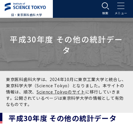
旧・東京医科歯科大学
大学案内
平成30年度 その他の統計デー
大学案内トップ
入学案内
タ
学長メッセージ
入学案内トップ
学生生活
基本理念・沿革
大学案内
学生生活トップ
教育研究組織等
東京医科歯科大学は、2024年10月に東京工業大学と統合し、
東京科学大学（Science Tokyo）となりました。本サイトの
情報は、順次、
Science Tokyoのサイト
に移行していきま
基本理念・沿革トップ
東京医科歯科大学の特色
学部受験生向け「大学案内」（冊子）
Science Tokyo SPRING (医歯学系)
教育研究組織等トップ
大学病院
す。公開されているページは東京科学大学の情報として有効
なものです。
理念
東京医科歯科大学の特色トップ
アクセス
学部入学案内
Science Tokyo SPRING (医歯学系) トップ
Science Tokyo BOOST (医歯学系)
教育理念
大学病院トップ
研究・連携
平成30年度 その他の統計データ
沿革
学問と教育の聖地 湯島に建つ東京医科歯科大
アクセストップ
運営組織
学部入学案内トップ
大学院入学案内
今後の博士学生向け支援制度について
Science Tokyo BOOST (医歯学系)トップ
CS（クリニシャン・サイエンティスト）養成支
教育理念トップ
医学部（医学科･保健衛生学科）
医科（医系診療部門）
研究・連携トップ
国際交流