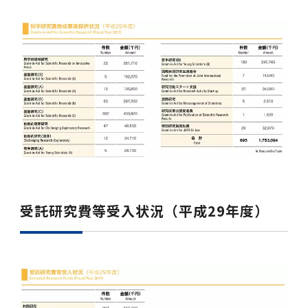
第3期】トップ
SPRING（MD）Program for the 2025
Exemption/Deferment)
奨学金についてトップ
日本学生支援機構
学費・入学金・奨学金について
大学院保健衛生学研究科
学生保険制度について
企業・官公庁・医療機関の皆様へ
サークル・学園祭トップ
博士課程 医歯学専攻
施設利用
難治疾患研究所
AMED研究費の年間公募スケジュール(学内専
倫理審査手続きについて
Academic Year by Eligible Students
第２期 中期目標・中期計画等について
3．自己点検・評価
博士課程 医歯学専攻
用)
学長×医学部学生懇談
英語版広報誌「TMDU ANNUAL NEWS」
写真で綴る 東京医科歯科大学トップ
３．自己点検・評価
「大学院学生の教育研究交流」に関する実施細
各複合領域コースの概要
学長選考・監察会議
クラウドファンディング実施プロジェクト一覧
医療管理政策学（MMA）コース（東京医科歯科
法定公開情報
東京医科歯科大学ダイバーシティ＆インクルー
コンプライアンス・ハラスメントトップ
難治疾患研究所
アルバイトについて
歯学部サマープログラム
医歯学総合研究科修士課程履修要項（シラバ
教育研究分野組織、指導教員研究内容
(*Autumn admission)
プレスリリース
オープンイノベーションセンター
剽窃チェックツール(学内専用)
【2026年4月入学者】入学料免除・徴収猶予申
（第１期中期目標期間中）年度計画、年度評価
奨学金について
日本学生支援機構
目
大学）
ジョン推進宣言等
学費・入学金・奨学金についてトップ
大学院医歯学総合研究科生体検査科学講座
国民年金について
在学生向け
お茶の水祭
施設利用トップ
博士課程 生命理工医療科学専攻
ス）
ボランティア
高等研究院
各種実験手続き例(学内専用)
請について（Admission Fee
等について
第３期中期目標・中期計画等について
4．指定国立大学法人構想に関する進捗状況に
博士課程 医歯学専攻トップ
博士課程 国際連携専攻（ジョイント・ディグリ
GAPファンド等の公募
Exemption&Admission Fee Deferment）
学長×歯学部学生懇談
学内向け広報誌「TMDUニュース」
第1回『学びの地』
編入学制度について（複数学士号）
統計データ
ハラスメントへの対応について
国際交流サイト
学生寮について
オンライン個別進学相談
教育研究分野組織、指導教員研究内容トップ
履修要項（大学院シラバス）保健衛生学研究科
令和７年度（２０２５年度）総合知と癒しの次
青い鳥広場(学内専用)
各種センター
安全保障輸出管理(学内専用)
ついて
財団法人・地方公共団体等奨学金
ー・プログラム：JDP）
「複合領域コース｣｢編入学｣及び｢複数学士号｣
東京医科歯科大学ダイバーシティ＆インクルー
ダイバーシティ・インクルージョン室
奨学金について
研究テーマ検索システム
在学生向けトップ
学生相談窓口
新型コロナウイルス感染症に伴うお知らせ
保健管理センター
情報システム
大学病院
世代フロントランナー育成プログラム（医歯学
研究に必要な講習会等
（第２期中期目標期間中）年度計画・年度評価
に関する協定書
ジョン推進宣言等トップ
概要
系）「Science Tokyo SPRING (医歯学系)」
「修学支援に対する相談窓口」を設置しまし
東京医科歯科大学の歴史
医歯大ひろば
第2回『教育 講義・実習の軌跡』
土地・建物及び所在地／関係施設位置図
公益通報について
研究情報サイト
アパート等の紹介
地域特別枠推薦選抜説明会
看護先進科学専攻
５大学災害看護コンソーシアム履修の手引き
等について
高等研究院
利益相反
関連リンク先
2025年度国立大学臨床検査学系博士後期課程
博士課程 生命理工医療科学専攻
（旧TMDU卓越大学院生制度）対象学生（秋入
た。
わくわく保育園（学内保育施設）
入学料・授業料の免除・徴収猶予について
お問い合わせ
学校推薦・求人情報について
ピアサポーター
卒業後の進路及び卒業者数
学生・女性支援センター
台風等の自然災害や交通機関運休による休講措
大学病院トップ
スポーツサイエンス機構
ES細胞/iPS細胞を使用する実験(学内専用)
優秀賞募集について
学対象）の募集について
「複合領域コース」の履修者に係る「編入学」
東京医科歯科大学ダイバーシティ＆インクルー
分野構成
置（湯島地区）Class Cancellation Measures
第3回『知と癒しの匠の創造者たち』
東京医科歯科大学規則集
研究テーマ検索システム
学生保険制度について
入試説明会
統合教育機構学務企画課
（第３期中期目標期間中）年度計画・年度評価
臨床研究法における臨床研究の利益相反管理に
及び「複数学士号」に関する実施細目
ジョン推進宣言／基本方針／アクション・プラ
博士課程 生命理工医療科学専攻トップ
due to Natural Disasters, such as
履修要項（大学院シラバス）
高等教育の修学支援制度
障がいのある学生のサポートについて
学内就職支援イベント
証明書関係
わくわく保育園
医科（医系診療部門）
M&Dデータ科学センター
等について
各種委員会関係(学内専用)
ついて
ン
Typhoons, and Transportation
Call for Applications to Science Tokyo
医歯学総合研究科博士課程医歯学系専攻履修要
その他の情報公開
卒業後の進路データ
キャンパス見学 ※現在は受け付けておりませ
設置計画履行状況報告書
Cancellation (for the Yushima area)
SPRING（MD）Program for the 2024
項（シラバス）
概要
年報
ん
証明書関係トップ
学外就職支援イベント
障がいのある学生サポート
フィットネスルーム・売店
歯科（歯系診療部門）
統合教育機構
特定認定再生医療等委員会
特定認定再生医療等委員会
受託研究費等受入状況（平成29年度）
Academic Year by Eligible Students
女性活躍推進法による一般事業主行動計画
研究不正の防止
サークル紹介
(*Autumn admission)
年報
新入学の大学院生へ To New Graduate
分野構成
年報トップ
統合教育機構学務企画課
ILA国府台 公開講座等のお知らせ
教養部在学生
障がいのある学生サポートトップ
インターンシップ
文部科学省からのお知らせ
国立美術館キャンパスメンバーズ
統合教育機構トップ
統合研究機構・統合イノベーション機構
ヒトES細胞倫理審査委員会
Students
次世代育成支援対策推進法による一般事業主行
会計監査人候補者の決定について
大学祭
令和６年度（２０２４年度）総合知と癒しの次
年報トップ
動計画
医歯学総合研究科博士課程生命理工学系専攻履
2024年（25.7MB）
セミナー・特別講義
キャンパス紹介
医学部在学生
修学上の支援について
就職支援サイトリンク集
世代フロントランナー育成プログラム（医歯学
令和７年度（２０２５年度）新入生向けPC購
医学・歯学分野における数理・データサイエン
統合研究機構・統合イノベーション機構トップ
オープンイノベーションセンター
利益相反に関する説明会資料(ダウンロード)(学
修要項（シラバス）
系）「Science Tokyo SPRING (医歯学系)」
入推奨仕様書
ス・AI教育開発事業
内専用)
教育等の情報
留学について
2024年（PDF：5.4MB）