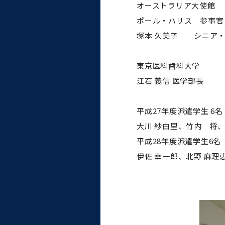
オーストラリア大使館
大学病院
コンプライアンス・ハラス
ポール・ハリス 参事官
メント
塚本 久美子 シニア・
東京医科歯科大学
江石 義信 医学部長
統合教育機構
平成27年度派遣学生 6名
統合研究機構・統合イノベ
大川 紗由里、竹内 将、
ーション機構
平成28年度派遣学生6名
伊佐 幸一郎、北野 麻理