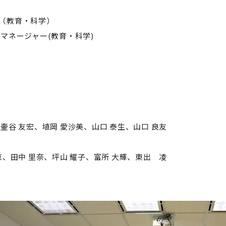
セミナー・特別講義
（教育・科学）
マネージャー(教育・科学)
壷谷 友宏、埴岡 愛沙美、山口 泰生、山口 良友
恵、田中 里奈、坪山 耀子、富所 大輝、東出 凌