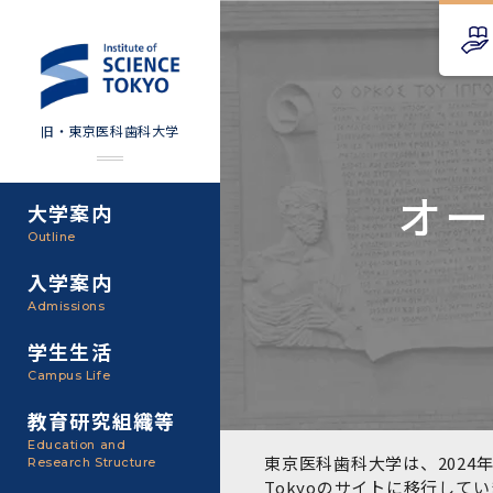
旧・東京医科歯科大学
オー
大学案内
Science Tokyo SPRING
教育理念
外部資金
Outline
(医歯学系)
入学案内
基本理念・沿革
研究手続き
Science Tokyo BOOST (医
Admissions
歯学系)
東京医科歯科大学の特色
研究活動
学生生活
学部入学案内
Campus Life
CS（クリニシャン・サイエ
アクセス
研究組織
ンティスト）養成支援制度
教育研究組織等
大学院入学案内
Education and
教養部
東京医科歯科大学は、2024年
Research Structure
運営組織
取り組み・規制
授業・カリキュラム
Tokyoのサイト
に移行してい