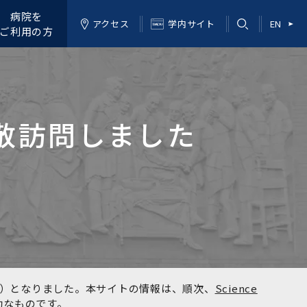
病院を
アクセス
学内サイト
EN
ご利用の方
敬訪問しました
kyo）となりました。本サイトの情報は、順次、
Science
効なものです。