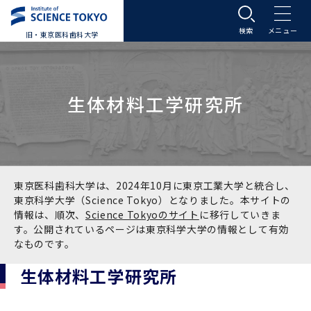
旧・東京医科歯科大学
大学案内
生体材料工学研究所
大学案内トップ
入学案内
学長メッセージ
入学案内トップ
学生生活
基本理念・沿革
大学案内
学生生活トップ
教育研究組織等
東京医科歯科大学は、2024年10月に東京工業大学と統合し、
東京科学大学（Science Tokyo）となりました。本サイトの
情報は、順次、
Science Tokyoのサイト
に移行していきま
基本理念・沿革トップ
東京医科歯科大学の特色
学部受験生向け「大学案内」（冊子）
Science Tokyo SPRING (医歯学系)
教育研究組織等トップ
大学病院
す。公開されているページは東京科学大学の情報として有効
なものです。
理念
東京医科歯科大学の特色トップ
アクセス
学部入学案内
Science Tokyo SPRING (医歯学系) トップ
Science Tokyo BOOST (医歯学系)
教育理念
大学病院トップ
研究・連携
生体材料工学研究所
沿革
学問と教育の聖地 湯島に建つ東京医科歯科大
アクセストップ
運営組織
学部入学案内トップ
大学院入学案内
今後の博士学生向け支援制度について
Science Tokyo BOOST (医歯学系)トップ
CS（クリニシャン・サイエンティスト）養成支
教育理念トップ
医学部（医学科･保健衛生学科）
医科（医系診療部門）
研究・連携トップ
国際交流