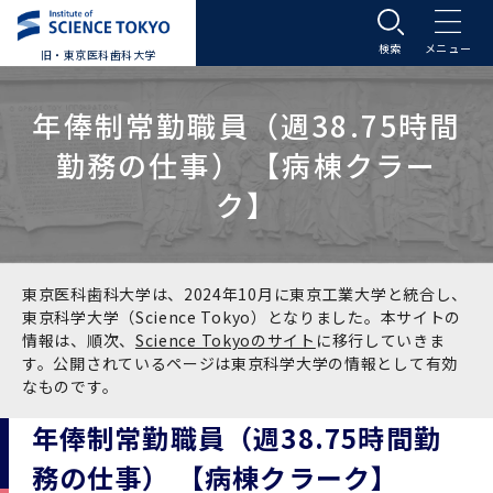
旧・東京医科歯科大学
大学案内
年俸制常勤職員（週38.75時間
勤務の仕事） 【病棟クラー
大学案内トップ
入学案内
ク】
学長メッセージ
入学案内トップ
学生生活
基本理念・沿革
大学案内
学生生活トップ
教育研究組織等
東京医科歯科大学は、2024年10月に東京工業大学と統合し、
東京科学大学（Science Tokyo）となりました。本サイトの
情報は、順次、
Science Tokyoのサイト
に移行していきま
基本理念・沿革トップ
東京医科歯科大学の特色
学部受験生向け「大学案内」（冊子）
Science Tokyo SPRING (医歯学系)
教育研究組織等トップ
大学病院
す。公開されているページは東京科学大学の情報として有効
なものです。
理念
東京医科歯科大学の特色トップ
アクセス
学部入学案内
Science Tokyo SPRING (医歯学系) トップ
Science Tokyo BOOST (医歯学系)
教育理念
大学病院トップ
研究・連携
年俸制常勤職員（週38.75時間勤
務の仕事） 【病棟クラーク】
沿革
学問と教育の聖地 湯島に建つ東京医科歯科大
アクセストップ
運営組織
学部入学案内トップ
大学院入学案内
今後の博士学生向け支援制度について
Science Tokyo BOOST (医歯学系)トップ
CS（クリニシャン・サイエンティスト）養成支
教育理念トップ
医学部（医学科･保健衛生学科）
医科（医系診療部門）
研究・連携トップ
国際交流