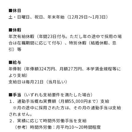
2016年 （PDF：13.5MB）
対象）の募集について
学位の申請
2015年 （PDF：83.3MB）
2019年度
脳統合機能研究センター
図書館
連絡先一覧
国立大学法人ガバナンス・コード報告書
■休日
卒後3年大学評価アンケート
ダイバーシティ・インクルージョン室
土・日曜日、祝日、年末年始（12月29日～1月3日）
2015年 （PDF：2.3MB）
2014年 （PDF：21.4MB）
2018年度
核酸・ペプチド創薬治療研究センター
図書館講習会
役員会議事概要について
■休暇
卒業時大学評価アンケート
年次有給休暇（年間23日付与。ただし年の途中で採用の場
2013年 （PDF：6.4MB）
2017年度
アクティブラーニング教室・情報検索室
企業活動と医療機関等の透明性ガイドライン
合は在職期間に応じて付与）、特別休暇（結婚休暇、忌
科目評価（旧 科目別アンケート）
引）等
2016年度
イマキク
■給与
教学IR 業績・活動
年俸制（年俸額324万円、月額27万円、本学賃金規程等に
2015年度
情報システムポータル
より支給）
支給日は毎月21日（当月払い）
2014年度
お茶の水医学雑誌
■手当
（いずれも支給要件を満たした場合）
１．通勤手当概ね実費額（月額55,000円まで）支給
2013年度
※月の途中に採用された方は、その月の通勤手当は支給
されません。
２．実績に応じて時間外労働手当を支給
2012年度
（参考）時間外労働：月平均10～20時間程度