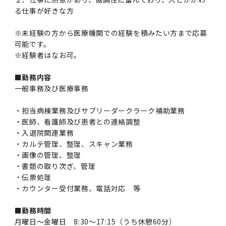
女性の活躍推進に向けた取り組み
（旧TMDU卓越大学院生制度）対象学生（秋入
2023年（49.5MB）
セミナー・特別講義トップ
設置計画履行状況報告書
歯学部在学生
学生相談支援室
就職支援ガイド
る仕事が好きな方
統合イノベーション機構
統合国際機構
学対象）の募集について
令和６年度（２０２４年度）東京医科歯科大学
大学統合時の教育・学生生活について（受験生
研究大学強化促進事業に関する情報・評価
動物実験等に関する情報
2023年（PDF：4.5MB）
次世代認定マーク「くるみん」を取得しました
※未経験の方から医療機関での経験を積みたい方まで応募
「研究者早期育成コース」採用決定通知書授与
2022年（38.1 MB）
2026年度
向け）
大学院在学生
障害を理由とする差別の解消の推進に関する対
外国人留学生の就職情報について
統合イノベーション機構トップ
若手研究者支援センター（統合研究機構）
統合情報機構（図書館部門・ITセキュリティ部
（基準適合一般事業主認定）
可能です。
Call for Applications to TMDU-SPRING
式を行いました。
Regarding education and student life after
応要領
門）
企業等からの資金提供状況の公表
※経験者はなお可。
2022年（PDF：53.8 MB）
Program (formerly the TMDU WISE
the integration（For prospective
2021年（PDF：71.9 MB）
2025年度
附属学校在学生
就職活動体験談について
医療ビッグデータによるトータル・ヘルスケア
研究基盤クラスター（統合研究機構）
Program) for the 2024 Academic Year
students）
令和５年度（２０２３年度）東京医科歯科大学
■勤務内容
バリアフリーマップ
イノベーション創出の基盤構築プロジェクト
統合情報機構（図書館部門・ITセキュリティ部
学生支援・保健管理機構
女性活躍推進法による一般事業主行動計画
2021年（PDF：4.5 MB）
「研究者早期育成コース及び研究者養成コー
一般事務及び医療事務
2020年 （PDF：67.8MB）
2023年度
門）トップ
OB・OG情報について
研究基盤クラスター（統合研究機構）トップ
先端医歯工学創成クラスター（統合研究機構）
令和6年度（2024年度）東京医科歯科大学
ス」採用決定通知書授与式を行いました。
大学統合時の教育・学生生活について（在学生
困りごと対策貸出グッズ
オープンイノベーションセンター
学生支援・保健管理機構トップ
環境安全管理室
・担当病棟業務及びサブリーダークラーク補助業務
「TMDU-SPRING」対象学生の募集について
次世代育成支援対策推進法による一般事業主行
向け）
2020年 （PDF：4.6MB）
2019年 （PDF：71.7MB）
2024年度
ITヘルプデスク（学内専用サイト）
・医師、看護師及び患者との連絡調整
（※春入学対象）について
動計画
Regarding education and student life after
内定取り消しについて
リサーチコアセンター
先端医歯工学創成クラスター（統合研究機構）
統合研究機構から他部局へ異動したセンター
令和４年度（２０２２年度）東京医科歯科大学
・入退院関連業務
the integration (For current students)
ヘルスサイエンスR&Dセンター
トップ
保健管理センター
環境安全管理室トップ
広報部
「研究者早期育成コース及び研究者養成コー
2019年 （PDF：5.2MB）
・カルテ管理、整理、スキャン業務
2018年 （PDF：83.3MB）
2022年度
ITセキュリティ部門（学内専用サイト）
Call for Application to TMDU WISE
ス」採用決定通知書授与式を行いました。
女性の活躍推進に向けた取り組み
進路届の提出について
実験動物センター
統合研究機構から他部局へ異動したセンタート
・画像の管理、整理
Programs (II) for the 2023 Academic Year
教学IR関連公開情報
・書類の取り次ぎ、管理
再生医療研究センター
ップ
湯島学生支援センター
環境報告書
2018年 （PDF：18.7MB）
by Eligible Students (*Autumn admission)
・伝票処理
2017年 （PDF：75.1MB）
2021年度
図書館部門
令和３年度（２０２１年度）東京医科歯科大学
目標とする教員の適正な年齢構成
その他 就職関連情報（推薦書等）
生命倫理研究センター
・カウンター受付業務、電話対応 等
「卓越大学院生制度（Ⅰ）」採用決定通知書授
教学IR関連公開情報トップ
再生医療研究センター（微生物安全性グルー
低侵襲医療センター（旧：低侵襲医歯学研究セ
湯島学生支援センタートップ
2017年 （PDF：7.2MB）
令和５年度（２０２３年度）東京医科歯科大学
与式を行いました。
2016年 （PDF：73.0MB）
2020年度
プ）
ンター）
図書館部門トップ
デジタル変革推進事務室
■勤務時間
キャンパスマスタープラン2016
疾患バイオリソースセンター
「卓越大学院生制度（Ⅱ）」対象学生（秋入学
月曜日～金曜日 8:30～17:15（うち休憩60分）
卒業生進路アンケート
学生相談支援室