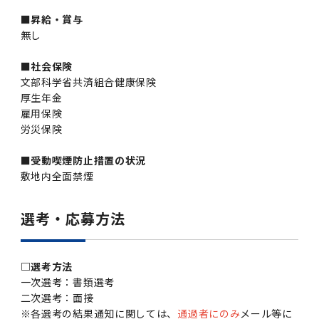
■昇給・賞与
2011年度
無し
■社会保険
文部科学省共済組合健康保険
厚生年金
雇用保険
労災保険
■
受動喫煙防止措置の状況
敷地内全面禁煙
選考・応募方法
□選考方法
一次選考：書類選考
二次選考：面接
※各選考の結果通知に関しては、
通過者にのみ
メール等に