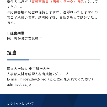
※件名は必ず『
事務支援員（病棟クラーク）氏名
』として
ください。
※応募書類の秘密は保持しますが、返却はいたしませんの
でご了承願います。選考終了後、責任をもって処分いたし
ます。
□提出期限
採用者が決定次第終了
担当
国立大学法人 東京科学大学
人事部人材育成課人材育成第2グループ
E-mail: hrdev.dev2-rec（ここに@を入れてください）
adm.isct.ac.jp
このサイトについて