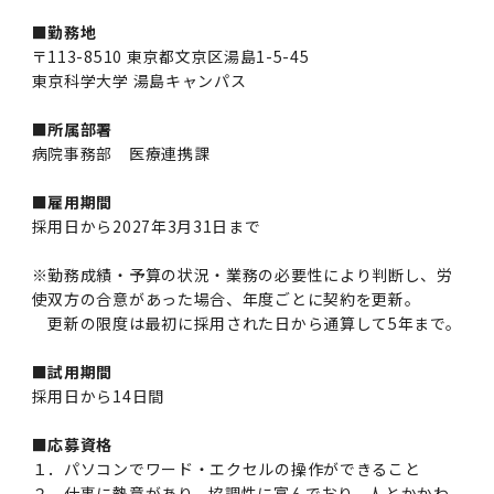
第3期】トップ
SPRING（MD）Program for the 2025
Exemption/Deferment)
奨学金についてトップ
日本学生支援機構
学費・入学金・奨学金について
大学院保健衛生学研究科
学生保険制度について
企業・官公庁・医療機関の皆様へ
サークル・学園祭トップ
博士課程 医歯学専攻
施設利用
難治疾患研究所
AMED研究費の年間公募スケジュール(学内専
倫理審査手続きについて
Academic Year by Eligible Students
■勤務地
第２期 中期目標・中期計画等について
3．自己点検・評価
博士課程 医歯学専攻
用)
学長×医学部学生懇談
英語版広報誌「TMDU ANNUAL NEWS」
写真で綴る 東京医科歯科大学トップ
３．自己点検・評価
「大学院学生の教育研究交流」に関する実施細
各複合領域コースの概要
学長選考・監察会議
クラウドファンディング実施プロジェクト一覧
医療管理政策学（MMA）コース（東京医科歯科
法定公開情報
東京医科歯科大学ダイバーシティ＆インクルー
コンプライアンス・ハラスメントトップ
難治疾患研究所
アルバイトについて
歯学部サマープログラム
医歯学総合研究科修士課程履修要項（シラバ
教育研究分野組織、指導教員研究内容
(*Autumn admission)
プレスリリース
オープンイノベーションセンター
剽窃チェックツール(学内専用)
【2026年4月入学者】入学料免除・徴収猶予申
〒113-8510 東京都文京区湯島1-5-45
（第１期中期目標期間中）年度計画、年度評価
奨学金について
日本学生支援機構
目
大学）
ジョン推進宣言等
学費・入学金・奨学金についてトップ
大学院医歯学総合研究科生体検査科学講座
国民年金について
在学生向け
お茶の水祭
施設利用トップ
博士課程 生命理工医療科学専攻
ス）
ボランティア
高等研究院
各種実験手続き例(学内専用)
東京科学大学 湯島キャンパス
請について（Admission Fee
等について
第３期中期目標・中期計画等について
4．指定国立大学法人構想に関する進捗状況に
博士課程 医歯学専攻トップ
博士課程 国際連携専攻（ジョイント・ディグリ
GAPファンド等の公募
Exemption&Admission Fee Deferment）
学長×歯学部学生懇談
学内向け広報誌「TMDUニュース」
第1回『学びの地』
編入学制度について（複数学士号）
統計データ
ハラスメントへの対応について
国際交流サイト
学生寮について
オンライン個別進学相談
教育研究分野組織、指導教員研究内容トップ
履修要項（大学院シラバス）保健衛生学研究科
令和７年度（２０２５年度）総合知と癒しの次
青い鳥広場(学内専用)
各種センター
安全保障輸出管理(学内専用)
ついて
財団法人・地方公共団体等奨学金
■所属部署
ー・プログラム：JDP）
「複合領域コース｣｢編入学｣及び｢複数学士号｣
東京医科歯科大学ダイバーシティ＆インクルー
ダイバーシティ・インクルージョン室
奨学金について
研究テーマ検索システム
在学生向けトップ
学生相談窓口
新型コロナウイルス感染症に伴うお知らせ
保健管理センター
情報システム
大学病院
世代フロントランナー育成プログラム（医歯学
研究に必要な講習会等
（第２期中期目標期間中）年度計画・年度評価
病院事務部 医療連携課
に関する協定書
ジョン推進宣言等トップ
概要
系）「Science Tokyo SPRING (医歯学系)」
「修学支援に対する相談窓口」を設置しまし
東京医科歯科大学の歴史
医歯大ひろば
第2回『教育 講義・実習の軌跡』
土地・建物及び所在地／関係施設位置図
公益通報について
研究情報サイト
アパート等の紹介
地域特別枠推薦選抜説明会
看護先進科学専攻
５大学災害看護コンソーシアム履修の手引き
等について
高等研究院
利益相反
関連リンク先
2025年度国立大学臨床検査学系博士後期課程
博士課程 生命理工医療科学専攻
（旧TMDU卓越大学院生制度）対象学生（秋入
た。
わくわく保育園（学内保育施設）
入学料・授業料の免除・徴収猶予について
お問い合わせ
学校推薦・求人情報について
■雇用期間
ピアサポーター
卒業後の進路及び卒業者数
学生・女性支援センター
台風等の自然災害や交通機関運休による休講措
大学病院トップ
スポーツサイエンス機構
ES細胞/iPS細胞を使用する実験(学内専用)
優秀賞募集について
学対象）の募集について
「複合領域コース」の履修者に係る「編入学」
東京医科歯科大学ダイバーシティ＆インクルー
採用日から2027年3月31日まで
分野構成
置（湯島地区）Class Cancellation Measures
第3回『知と癒しの匠の創造者たち』
東京医科歯科大学規則集
研究テーマ検索システム
学生保険制度について
入試説明会
統合教育機構学務企画課
（第３期中期目標期間中）年度計画・年度評価
臨床研究法における臨床研究の利益相反管理に
及び「複数学士号」に関する実施細目
ジョン推進宣言／基本方針／アクション・プラ
博士課程 生命理工医療科学専攻トップ
due to Natural Disasters, such as
履修要項（大学院シラバス）
高等教育の修学支援制度
障がいのある学生のサポートについて
学内就職支援イベント
証明書関係
わくわく保育園
医科（医系診療部門）
M&Dデータ科学センター
等について
各種委員会関係(学内専用)
ついて
※勤務成績・予算の状況・業務の必要性により判断し、労
ン
Typhoons, and Transportation
Call for Applications to Science Tokyo
医歯学総合研究科博士課程医歯学系専攻履修要
使双方の合意があった場合、年度ごとに契約を更新。
その他の情報公開
卒業後の進路データ
キャンパス見学 ※現在は受け付けておりませ
設置計画履行状況報告書
Cancellation (for the Yushima area)
SPRING（MD）Program for the 2024
項（シラバス）
概要
年報
更新の限度は最初に採用された日から通算して5年まで。
ん
証明書関係トップ
学外就職支援イベント
障がいのある学生サポート
フィットネスルーム・売店
歯科（歯系診療部門）
統合教育機構
特定認定再生医療等委員会
特定認定再生医療等委員会
Academic Year by Eligible Students
女性活躍推進法による一般事業主行動計画
研究不正の防止
サークル紹介
(*Autumn admission)
年報
■試用期間
新入学の大学院生へ To New Graduate
分野構成
年報トップ
統合教育機構学務企画課
ILA国府台 公開講座等のお知らせ
教養部在学生
障がいのある学生サポートトップ
インターンシップ
文部科学省からのお知らせ
国立美術館キャンパスメンバーズ
統合教育機構トップ
統合研究機構・統合イノベーション機構
ヒトES細胞倫理審査委員会
採用日から14日間
Students
次世代育成支援対策推進法による一般事業主行
会計監査人候補者の決定について
大学祭
令和６年度（２０２４年度）総合知と癒しの次
年報トップ
動計画
医歯学総合研究科博士課程生命理工学系専攻履
2024年（25.7MB）
■応募資格
セミナー・特別講義
キャンパス紹介
医学部在学生
修学上の支援について
就職支援サイトリンク集
世代フロントランナー育成プログラム（医歯学
令和７年度（２０２５年度）新入生向けPC購
医学・歯学分野における数理・データサイエン
統合研究機構・統合イノベーション機構トップ
オープンイノベーションセンター
利益相反に関する説明会資料(ダウンロード)(学
１．パソコンでワード・エクセルの操作ができること
修要項（シラバス）
系）「Science Tokyo SPRING (医歯学系)」
入推奨仕様書
ス・AI教育開発事業
内専用)
教育等の情報
留学について
2024年（PDF：5.4MB）
２．仕事に熱意があり、協調性に富んでおり、人とかかわ