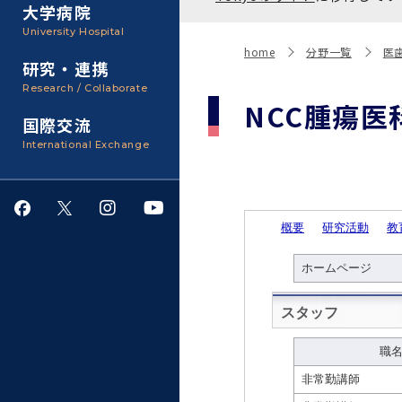
聴講生・科目等履修生およ
大学病院
び大学院研究生募集
大学院医歯学総合研究科
広報誌・刊行物
事務部
University Hospital
入学料・授業料・奨学金
home
分野一覧
医
研究・連携
大学院保健衛生学研究科
大学の計画と評価
Research / Collaborate
NCC腫瘍医
国際交流
四大学連合
学生生活サポート
International Exchange
情報公開・個人情報
就職・キャリア支援
サークル・学園祭
施設利用
ダイバーシティ