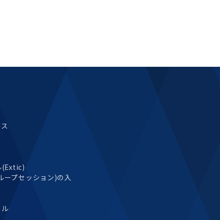
ース
xtic)
ループセッション)の入
タル