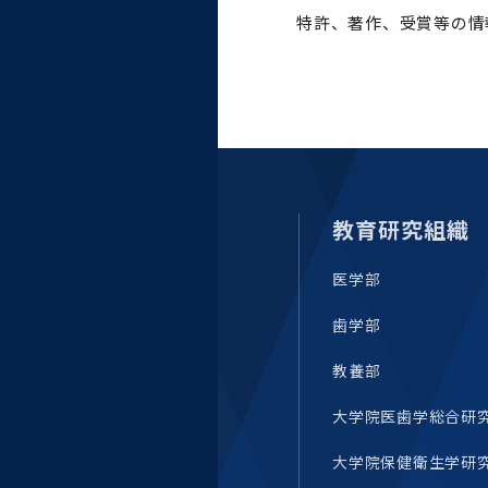
統合情報機構（図書館部
特許、著作、受賞等の情
門・ITセキュリティ部門）
学生支援・保健管理機構
環境安全管理室
教育研究組織
医学部
歯学部
教養部
大学院医歯学総合研
大学院保健衛生学研