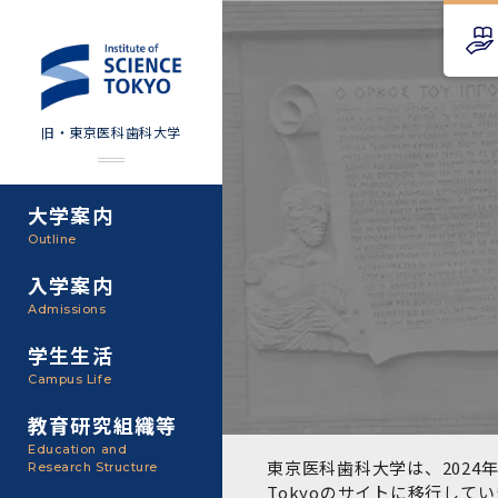
旧・東京医科歯科大学
大学案内
Science Tokyo SPRING
教育理念
外部資金
Outline
(医歯学系)
入学案内
基本理念・沿革
研究手続き
Science Tokyo BOOST (医
Admissions
歯学系)
東京医科歯科大学の特色
研究活動
学生生活
学部入学案内
Campus Life
CS（クリニシャン・サイエ
アクセス
研究組織
ンティスト）養成支援制度
教育研究組織等
大学院入学案内
Education and
教養部
東京医科歯科大学は、2024年
Research Structure
運営組織
取り組み・規制
授業・カリキュラム
Tokyoのサイト
に移行してい