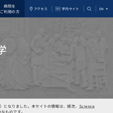
病院を
アクセス
学内サイト
EN
ご利用の方
学
kyo）となりました。本サイトの情報は、順次、
Science
効なものです。