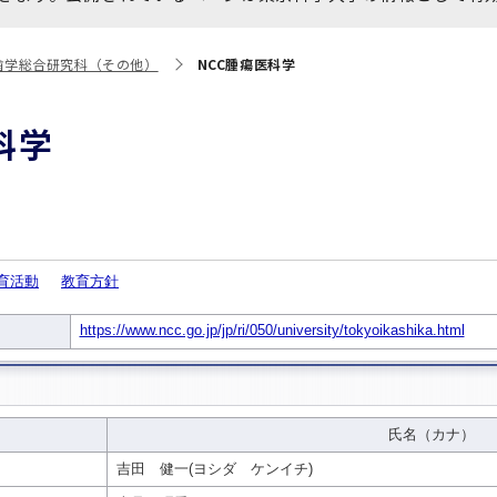
大学院保健衛生学研究科
博士課程 医歯学専攻
統合研究機構から他部局へ
写真で綴る 東京医科歯科大
歯学総合研究科（その他）
NCC腫瘍医科学
異動したセンター
学
証明書関係
科学
障がいのある学生サポート
教学IR関連公開情報
学費・入学金・奨学金につ
博士課程 生命理工医療科学
いて
専攻
年報
年報