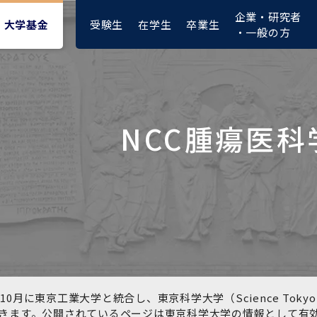
企業・研究者
受験生
在学生
卒業生
大学基金
・一般の方
NCC腫瘍医科
大学紹介動画
大学評価の制度について
四大学連合憲章等
東京医科歯科大学ダイバー
募集要項
授業料・入学料・検定料
ポリシー
修士課程 医歯理工保健学専
統合イノベーション機構
シティ＆インクルージョン
攻
推進宣言等
1-1．第４期中期目標・中期
複合領域コース(四大学共
入試制度
入学料・授業料免除・徴収
医学部（医学科･保健衛生学
湯島学生支援センター
計画等について【6年間】
通)
猶予について(Admission &
在学生向け
科）
Tuition
学部などについて
Exemption/Deferment)
1-2.年度計画・年度評価等
歯学部（歯学科･口腔保健学
研究基盤クラスター（統合
について【第1期～第3期】
科）
研究機構）
図書館部門
広報誌
学生生活などについて
教育研究分野組織、指導教
奨学金について
員研究内容
大学院医歯学総合研究科
先端医歯工学創成クラスタ
10月に東京工業大学と統合し、東京科学大学（Science To
イベント
ー（統合研究機構）
きます。公開されているページは東京科学大学の情報として有