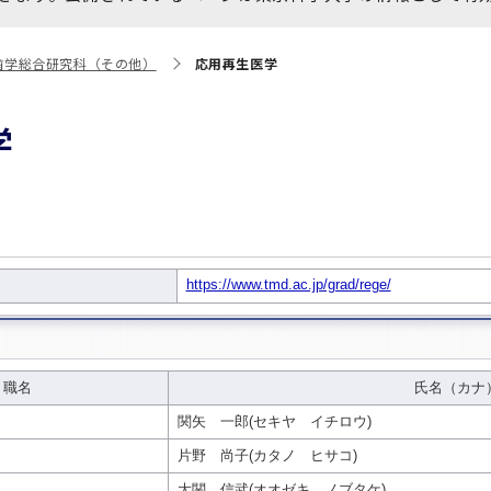
大学院保健衛生学研究科
博士課程 医歯学専攻
統合研究機構から他部局へ
写真で綴る 東京医科歯科大
歯学総合研究科（その他）
応用再生医学
異動したセンター
学
証明書関係
学
障がいのある学生サポート
教学IR関連公開情報
学費・入学金・奨学金につ
博士課程 生命理工医療科学
いて
専攻
年報
年報