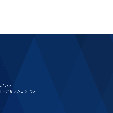
ース
xtic)
ループセッション)の入
タル