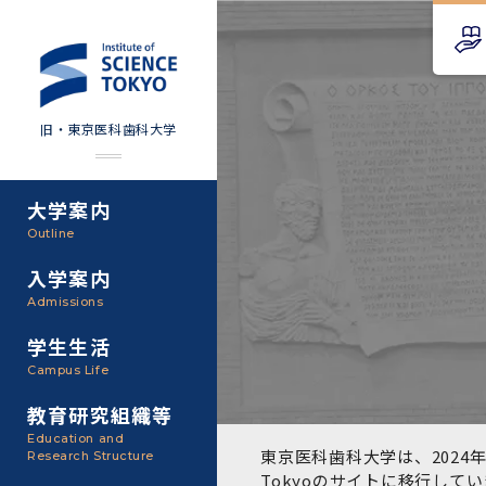
旧・東京医科歯科大学
大学案内
Science Tokyo SPRING
教育理念
外部資金
Outline
(医歯学系)
入学案内
基本理念・沿革
研究手続き
Science Tokyo BOOST (医
Admissions
歯学系)
東京医科歯科大学の特色
研究活動
学生生活
学部入学案内
Campus Life
CS（クリニシャン・サイエ
アクセス
研究組織
ンティスト）養成支援制度
教育研究組織等
大学院入学案内
Education and
教養部
東京医科歯科大学は、2024年
Research Structure
運営組織
取り組み・規制
授業・カリキュラム
Tokyoのサイト
に移行してい