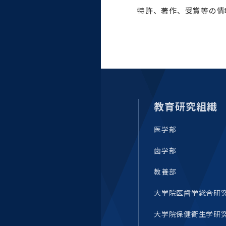
統合情報機構（図書館部
特許、著作、受賞等の情
門・ITセキュリティ部門）
学生支援・保健管理機構
環境安全管理室
教育研究組織
医学部
歯学部
教養部
大学院医歯学総合研
大学院保健衛生学研