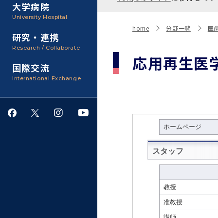
聴講生・科目等履修生およ
大学病院
び大学院研究生募集
大学院医歯学総合研究科
広報誌・刊行物
事務部
University Hospital
入学料・授業料・奨学金
home
分野一覧
医
研究・連携
大学院保健衛生学研究科
大学の計画と評価
Research / Collaborate
応用再生医
国際交流
四大学連合
学生生活サポート
International Exchange
情報公開・個人情報
就職・キャリア支援
サークル・学園祭
施設利用
ダイバーシティ