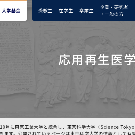
企業・研究者
受験生
在学生
卒業生
大学基金
・一般の方
応用再生医
大学紹介動画
大学評価の制度について
四大学連合憲章等
東京医科歯科大学ダイバー
募集要項
授業料・入学料・検定料
ポリシー
修士課程 医歯理工保健学専
統合イノベーション機構
シティ＆インクルージョン
攻
推進宣言等
1-1．第４期中期目標・中期
複合領域コース(四大学共
入試制度
入学料・授業料免除・徴収
医学部（医学科･保健衛生学
湯島学生支援センター
計画等について【6年間】
通)
猶予について(Admission &
在学生向け
科）
Tuition
学部などについて
Exemption/Deferment)
1-2.年度計画・年度評価等
歯学部（歯学科･口腔保健学
研究基盤クラスター（統合
について【第1期～第3期】
科）
研究機構）
図書館部門
広報誌
学生生活などについて
教育研究分野組織、指導教
奨学金について
員研究内容
大学院医歯学総合研究科
先端医歯工学創成クラスタ
10月に東京工業大学と統合し、東京科学大学（Science To
イベント
ー（統合研究機構）
きます。公開されているページは東京科学大学の情報として有