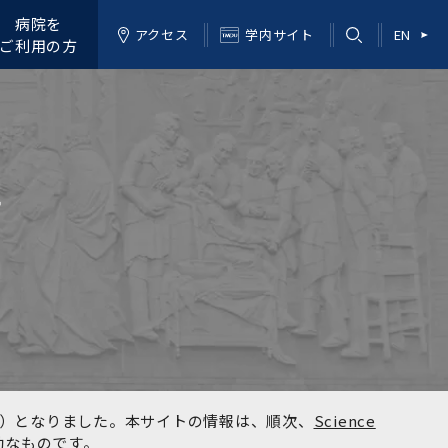
病院を
アクセス
学内サイト
EN
ご利用の方
学
kyo）となりました。本サイトの情報は、順次、
Science
効なものです。