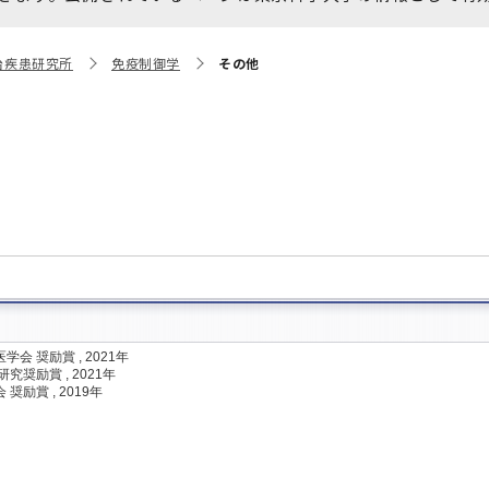
大学院保健衛生学研究科
博士課程 医歯学専攻
統合研究機構から他部局へ
写真で綴る 東京医科歯科大
治疾患研究所
免疫制御学
その他
異動したセンター
学
証明書関係
障がいのある学生サポート
教学IR関連公開情報
学費・入学金・奨学金につ
博士課程 生命理工医療科学
いて
専攻
年報
年報