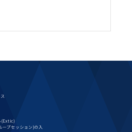
ース
xtic)
ループセッション)の入