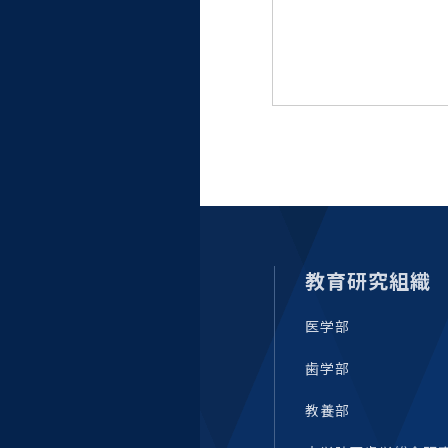
大学病院
コンプライアンス・ハラス
メント
統合教育機構
統合研究機構・統合イノベ
ーション機構
教育研究組織
医学部
歯学部
教養部