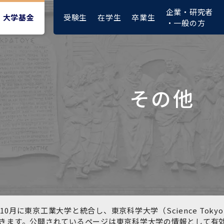
企業・研究者
受験生
在学生
卒業生
大学基金
・一般の方
その他
大学紹介動画
大学評価の制度について
四大学連合憲章等
東京医科歯科大学ダイバー
募集要項
授業料・入学料・検定料
ポリシー
修士課程 医歯理工保健学専
統合イノベーション機構
シティ＆インクルージョン
攻
推進宣言等
1-1．第４期中期目標・中期
複合領域コース(四大学共
入試制度
入学料・授業料免除・徴収
医学部（医学科･保健衛生学
湯島学生支援センター
計画等について【6年間】
通)
猶予について(Admission &
在学生向け
科）
Tuition
学部などについて
Exemption/Deferment)
1-2.年度計画・年度評価等
歯学部（歯学科･口腔保健学
研究基盤クラスター（統合
について【第1期～第3期】
科）
研究機構）
図書館部門
広報誌
学生生活などについて
教育研究分野組織、指導教
奨学金について
員研究内容
大学院医歯学総合研究科
先端医歯工学創成クラスタ
10月に東京工業大学と統合し、東京科学大学（Science To
イベント
ー（統合研究機構）
きます。公開されているページは東京科学大学の情報として有