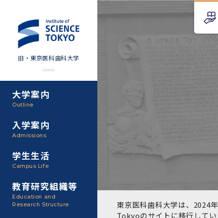
旧・東京医科歯科大学
大学案内
Science Tokyo SPRING
教育理念
外部資金
Outline
(医歯学系)
入学案内
基本理念・沿革
研究手続き
Science Tokyo BOOST (医
Admissions
歯学系)
東京医科歯科大学の特色
研究活動
学生生活
学部入学案内
Campus Life
CS（クリニシャン・サイエ
アクセス
研究組織
ンティスト）養成支援制度
教育研究組織等
大学院入学案内
Education and
教養部
東京医科歯科大学は、2024年
Research Structure
運営組織
取り組み・規制
授業・カリキュラム
Tokyoのサイト
に移行してい