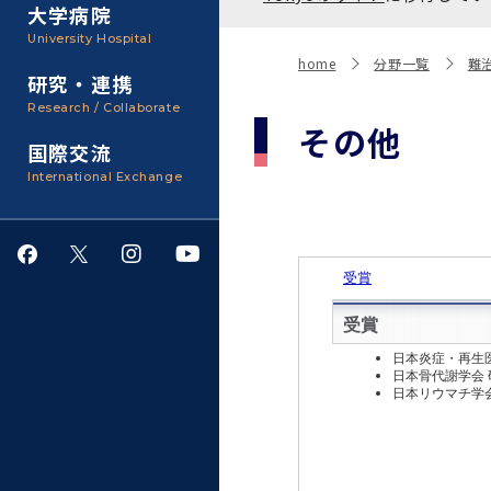
聴講生・科目等履修生およ
大学病院
び大学院研究生募集
大学院医歯学総合研究科
広報誌・刊行物
事務部
University Hospital
入学料・授業料・奨学金
home
分野一覧
難
研究・連携
大学院保健衛生学研究科
大学の計画と評価
Research / Collaborate
その他
国際交流
四大学連合
学生生活サポート
International Exchange
情報公開・個人情報
就職・キャリア支援
サークル・学園祭
施設利用
ダイバーシティ