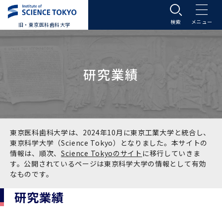
旧・東京医科歯科大学
大学案内
研究業績
大学案内トップ
入学案内
学長メッセージ
入学案内トップ
学生生活
基本理念・沿革
大学案内
学生生活トップ
教育研究組織等
東京医科歯科大学は、2024年10月に東京工業大学と統合し、
東京科学大学（Science Tokyo）となりました。本サイトの
情報は、順次、
Science Tokyoのサイト
に移行していきま
基本理念・沿革トップ
東京医科歯科大学の特色
学部受験生向け「大学案内」（冊子）
Science Tokyo SPRING (医歯学系)
教育研究組織等トップ
大学病院
す。公開されているページは東京科学大学の情報として有効
なものです。
理念
東京医科歯科大学の特色トップ
アクセス
学部入学案内
Science Tokyo SPRING (医歯学系) トップ
Science Tokyo BOOST (医歯学系)
教育理念
大学病院トップ
研究・連携
研究業績
沿革
学問と教育の聖地 湯島に建つ東京医科歯科大
アクセストップ
運営組織
学部入学案内トップ
大学院入学案内
今後の博士学生向け支援制度について
Science Tokyo BOOST (医歯学系)トップ
CS（クリニシャン・サイエンティスト）養成支
教育理念トップ
医学部（医学科･保健衛生学科）
医科（医系診療部門）
研究・連携トップ
国際交流