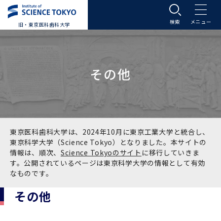
旧・東京医科歯科大学
大学案内
その他
大学案内トップ
入学案内
学長メッセージ
入学案内トップ
学生生活
基本理念・沿革
大学案内
学生生活トップ
教育研究組織等
東京医科歯科大学は、2024年10月に東京工業大学と統合し、
東京科学大学（Science Tokyo）となりました。本サイトの
情報は、順次、
Science Tokyoのサイト
に移行していきま
基本理念・沿革トップ
東京医科歯科大学の特色
学部受験生向け「大学案内」（冊子）
Science Tokyo SPRING (医歯学系)
教育研究組織等トップ
大学病院
す。公開されているページは東京科学大学の情報として有効
なものです。
理念
東京医科歯科大学の特色トップ
アクセス
学部入学案内
Science Tokyo SPRING (医歯学系) トップ
Science Tokyo BOOST (医歯学系)
教育理念
大学病院トップ
研究・連携
その他
沿革
学問と教育の聖地 湯島に建つ東京医科歯科大
アクセストップ
運営組織
学部入学案内トップ
大学院入学案内
今後の博士学生向け支援制度について
Science Tokyo BOOST (医歯学系)トップ
CS（クリニシャン・サイエンティスト）養成支
教育理念トップ
医学部（医学科･保健衛生学科）
医科（医系診療部門）
研究・連携トップ
国際交流