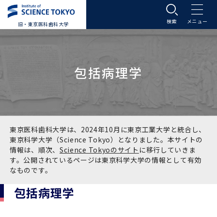
旧・東京医科歯科大学
大学案内
包括病理学
大学案内トップ
入学案内
学長メッセージ
入学案内トップ
学生生活
基本理念・沿革
大学案内
学生生活トップ
教育研究組織等
東京医科歯科大学は、2024年10月に東京工業大学と統合し、
東京科学大学（Science Tokyo）となりました。本サイトの
情報は、順次、
Science Tokyoのサイト
に移行していきま
基本理念・沿革トップ
東京医科歯科大学の特色
学部受験生向け「大学案内」（冊子）
Science Tokyo SPRING (医歯学系)
教育研究組織等トップ
大学病院
す。公開されているページは東京科学大学の情報として有効
なものです。
理念
東京医科歯科大学の特色トップ
アクセス
学部入学案内
Science Tokyo SPRING (医歯学系) トップ
Science Tokyo BOOST (医歯学系)
教育理念
大学病院トップ
研究・連携
包括病理学
沿革
学問と教育の聖地 湯島に建つ東京医科歯科大
アクセストップ
運営組織
学部入学案内トップ
大学院入学案内
今後の博士学生向け支援制度について
Science Tokyo BOOST (医歯学系)トップ
CS（クリニシャン・サイエンティスト）養成支
教育理念トップ
医学部（医学科･保健衛生学科）
医科（医系診療部門）
研究・連携トップ
国際交流