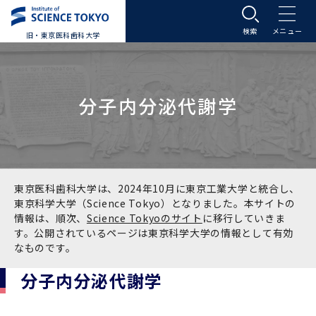
旧・東京医科歯科大学
大学案内
分子内分泌代謝学
大学案内トップ
入学案内
学長メッセージ
入学案内トップ
学生生活
基本理念・沿革
大学案内
学生生活トップ
教育研究組織等
東京医科歯科大学は、2024年10月に東京工業大学と統合し、
東京科学大学（Science Tokyo）となりました。本サイトの
情報は、順次、
Science Tokyoのサイト
に移行していきま
基本理念・沿革トップ
東京医科歯科大学の特色
学部受験生向け「大学案内」（冊子）
Science Tokyo SPRING (医歯学系)
教育研究組織等トップ
大学病院
す。公開されているページは東京科学大学の情報として有効
なものです。
理念
東京医科歯科大学の特色トップ
アクセス
学部入学案内
Science Tokyo SPRING (医歯学系) トップ
Science Tokyo BOOST (医歯学系)
教育理念
大学病院トップ
研究・連携
分子内分泌代謝学
沿革
学問と教育の聖地 湯島に建つ東京医科歯科大
アクセストップ
運営組織
学部入学案内トップ
大学院入学案内
今後の博士学生向け支援制度について
Science Tokyo BOOST (医歯学系)トップ
CS（クリニシャン・サイエンティスト）養成支
教育理念トップ
医学部（医学科･保健衛生学科）
医科（医系診療部門）
研究・連携トップ
国際交流