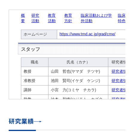
学
援制度
建物沿革
キャンパスマップ
運営組織トップ
広報誌・刊行物
アドミッション・ポリシー
大学院入学案内トップ
聴講生・科目等履修生および大学院研究生募集
令和8年度（2026年度）総合知と癒しの次世代
令和8年度（2026年度）トップレベルAI研究の
ポリシー
歯学部（歯学科･口腔保健学科）
歯科（歯系診療部門）
外部資金
大学基金
教育について
フロントランナー育成プログラム Science
ための共創型エキスパート人材育成プログラム
CS（クリニシャン・サイエンティスト）養成支
授業・カリキュラム
Tokyo Post-SPRING(医歯学系)春募集につい
対象学生（Science Tokyo BOOST（医歯学
援制度トップ
歴代校長及び学長
大学組織一覧
広報誌・刊行物トップ
大学の計画と評価
入試制度
募集要項
聴講生・科目等履修生および大学院研究生募集
入学に関するお問い合わせ窓口
ポリシートップ
医学部（医学科･保健衛生学科）
教養部
外部資金トップ
研究手続き
受験生
在学生
卒業生
て
系）生）の募集について
研究について
トップ
授業・カリキュラムトップ
入学料・授業料・奨学金
企業・研究者・一般の方
令和８年度（2026年度）CS（クリニシャン・
学生歌
学長・役員
大学紹介動画
大学の計画と評価トップ
入試制度トップ
募集要項トップ
四大学連合
学部などについて
WEB出願
医学部（医学科･保健衛生学科）
医学部（医学科･保健衛生学科）トップ
歯学部（歯学科･口腔保健学科）
教養部トップ
大学院医歯学総合研究科
研究費獲得支援
研究手続きトップ
研究活動
病院をご利用の方
令和7年度（2025年度）「総合知と癒しの次世
令和7年度トップレベルAI研究のための共創型
サイエンティスト）養成支援制度の募集につい
医療について
医学部
四大学連合･複合領域コース
入学料・授業料・奨学金トップ
留学情報
代フロントランナー育成プログラム Science
エキスパート人材育成プログラム対象学生（医
て
大学紹介動画トップ
ブランド
副学長
大学概要（冊子）
大学評価の制度について
四大学連合トップ
学部入試の変更点（予告）
学部などについてトップ
医歯学総合研究科
情報公開・個人情報
学生生活などについて
アドミッション・ポリシー
歯学部（歯学科･口腔保健学科）
医学科
歯学部（歯学科･口腔保健学科）トップ
大学院医歯学総合研究科
公開講座・公開シンポジウム・講演会等のお知
大学院医歯学総合研究科トップ
大学院保健衛生学研究科
産学官連携
倫理審査申請システム
研究活動トップ
研究組織
Tokyo SPRING(医歯学系)」対象学生の春募集
歯学系-BOOST生）の募集について
アクセス
学内サイト
EN
東京医科歯科大学の誓い
歯学部
教育要項（学部シラバス）
授業料・入学料・検定料
学生生活サポート
らせ
について
Call for Applications for the Clinician
大学紹介動画
大学評価の制度についてトップ
理事･監事
統合報告書
1-1．第４期中期目標・中期計画等について【6
四大学連合憲章等
情報公開・個人情報トップ
入試データ
ILA国府台
学生生活などについてトップ
保健衛生学研究科
東京医科歯科大学ＳＤＧｓ推進宣言
イベント
過去の試験問題・入試データ
大学院医歯学総合研究科
保健衛生学科 【看護学専攻】
歯学科
大学院医歯学総合研究科トップ
大学院保健衛生学研究科
修士課程 医歯理工保健学専攻
大学院保健衛生学研究科トップ
寄附講座・寄附部門一覧
e-Rad 府省共通研究開発管理システム(外部サ
利益相反申告システム(学外利用時VPN必要)
研究情報データベース
研究組織トップ
取り組み・規制
令和６年度（2024年度）TMDUトップレベル
Scientist (CS) Training Support Program
世界大学ランキング
年間】
生体材料工学研究所
授業料・入学料・検定料トップ
履修要項（大学院シラバス）
入学料・授業料免除・徴収猶予について
学生生活サポートトップ
各種支援制度
ILA国府台担当教員一覧
イト)
Call for Applications to Science Tokyo
AI研究のための共創型エキスパート人材育成プ
for Academic Year 2026
(Admission & Tuition
キャンパスライフ編
概説
四大学連合憲章等トップ
Post-SPRING（MD）Program for the 2026
ログラム 対象学生（TMDU-BOOST生）の募
役員会
広報誌
複合領域コース(四大学共通)
情報公開制度
これまでの学部入試変更点
医学部
授業料・入学料・検定料
イベントトップ
FAQ
男性職員の育児休業等取得推進宣言
資料請求
TOEFL-ITP試験結果（スコアレポート）の返
大学院保健衛生学研究科
保健衛生学科 【検査技術学専攻】
口腔保健学科【口腔保健衛生学専攻】
修士課程 医歯理工保健学専攻
大学院保健衛生学研究科トップ
修士課程 医歯理工保健学専攻トップ
修士課程 医歯理工保健学専攻【医療管理政策
研究科長挨拶
ジョイントリサーチ講座・ジョイントリサーチ
臨床研究審査委員会申請システム
機関リポジトリ
若手研究者支援センター（YISC）
取り組み・規制トップ
事務部
Exemption/Deferment)
1-1．第４期中期目標・中期計画等について【6
Academic Year by Eligible Students
集について
1-2.年度計画・年度評価等について【第1期～
却について
難治疾患研究所
授業料・入学料・検定料
保健衛生学研究科科目等履修生について
アルバイトについて
就職・キャリア支援
学（MMA）コース】
部門一覧
科研費電子申請システム(外部サイト)
年間】トップ
(*Spring admission)
第3期】
留学制度編
広報誌トップ
１．国立大学法人評価
四大学連合憲章
複合領域コース(四大学共通)トップ
経営協議会
大学案内 【受験生向け】（冊子）
複合領域コース（東京医科歯科大学）
個人情報保護制度
歯学部
奨学金について
オープンキャンパス
医歯学総合研究科博士課程 国際連携専攻（ジ
ダイバーシティ
合格発表
口腔保健学科【口腔保健工学専攻】
修士課程 医歯理工保健学専攻【医療管理政策
博士課程看護先進科学専攻
概要
概要
実験計画書のWeb申請システム(学外利用時
研究テーマ検索
重点研究領域
研究不正の防止
事務部トップ
入学料・授業料免除・徴収猶予について
奨学金について
研究業績
ョイント・ディグリープログラム：JDP）
大学院入学希望者向け入試説明会
大学院研究生
入学料・授業料免除・徴収猶予について
アパート等の紹介
就職・キャリア支援トップ
学（MMA）コース】
サークル・学園祭
修士課程 医歯理工保健学専攻 グローバルヘル
生体材料工学研究所
研究助成金
VPN必要)
(Admission & Tuition
第１期 中期目標・中期計画等について
1-2.年度計画・年度評価等について【第1期～
Call for Applications to Science Tokyo
2．認証評価
(Admission & Tuition
スリーダー養成 (MPH) コース
多職種連携教育編
広報誌「Bloom! 医科歯科大」
２．大学認証評価
「大学院学生の教育研究交流」に関する協定書
複合領域コースについて
教育研究評議会
写真で綴る 東京医科歯科大学
三大学連合（外部サイト）
統合報告書
ダイバーシティトップ
生体材料工学研究所
入学料・授業料の免除・徴収猶予について
医学部医学科サマープログラム
コンプライアンス・ハラスメント
試験問題及び解答例等の公表
博士課程共同災害看護学専攻
分野構成
組織
research map
統合研究機構・統合イノベーション推進機構
研究不正等の公表について
各種お問い合わせ先(事務部)
Exemption/Deferment)トップ