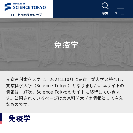
旧・東京医科歯科大学
大学案内
免疫学
大学案内トップ
入学案内
学長メッセージ
入学案内トップ
学生生活
基本理念・沿革
大学案内
学生生活トップ
教育研究組織等
東京医科歯科大学は、2024年10月に東京工業大学と統合し、
東京科学大学（Science Tokyo）となりました。本サイトの
情報は、順次、
Science Tokyoのサイト
に移行していきま
基本理念・沿革トップ
東京医科歯科大学の特色
学部受験生向け「大学案内」（冊子）
Science Tokyo SPRING (医歯学系)
教育研究組織等トップ
大学病院
す。公開されているページは東京科学大学の情報として有効
なものです。
理念
東京医科歯科大学の特色トップ
アクセス
学部入学案内
Science Tokyo SPRING (医歯学系) トップ
Science Tokyo BOOST (医歯学系)
教育理念
大学病院トップ
研究・連携
免疫学
沿革
学問と教育の聖地 湯島に建つ東京医科歯科大
アクセストップ
運営組織
学部入学案内トップ
大学院入学案内
今後の博士学生向け支援制度について
Science Tokyo BOOST (医歯学系)トップ
CS（クリニシャン・サイエンティスト）養成支
教育理念トップ
医学部（医学科･保健衛生学科）
医科（医系診療部門）
研究・連携トップ
国際交流