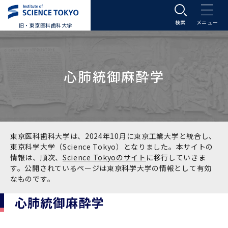
旧・東京医科歯科大学
大学案内
心肺統御麻酔学
大学案内トップ
入学案内
学長メッセージ
入学案内トップ
学生生活
基本理念・沿革
大学案内
学生生活トップ
教育研究組織等
東京医科歯科大学は、2024年10月に東京工業大学と統合し、
東京科学大学（Science Tokyo）となりました。本サイトの
情報は、順次、
Science Tokyoのサイト
に移行していきま
基本理念・沿革トップ
東京医科歯科大学の特色
学部受験生向け「大学案内」（冊子）
Science Tokyo SPRING (医歯学系)
教育研究組織等トップ
大学病院
す。公開されているページは東京科学大学の情報として有効
なものです。
理念
東京医科歯科大学の特色トップ
アクセス
学部入学案内
Science Tokyo SPRING (医歯学系) トップ
Science Tokyo BOOST (医歯学系)
教育理念
大学病院トップ
研究・連携
心肺統御麻酔学
沿革
学問と教育の聖地 湯島に建つ東京医科歯科大
アクセストップ
運営組織
学部入学案内トップ
大学院入学案内
今後の博士学生向け支援制度について
Science Tokyo BOOST (医歯学系)トップ
CS（クリニシャン・サイエンティスト）養成支
教育理念トップ
医学部（医学科･保健衛生学科）
医科（医系診療部門）
研究・連携トップ
国際交流