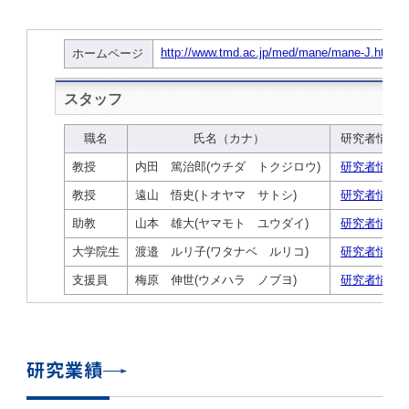
学
援制度
建物沿革
キャンパスマップ
運営組織トップ
広報誌・刊行物
アドミッション・ポリシー
大学院入学案内トップ
聴講生・科目等履修生および大学院研究生募集
令和8年度（2026年度）総合知と癒しの次世代
令和8年度（2026年度）トップレベルAI研究の
ポリシー
歯学部（歯学科･口腔保健学科）
歯科（歯系診療部門）
外部資金
大学基金
教育について
フロントランナー育成プログラム Science
ための共創型エキスパート人材育成プログラム
CS（クリニシャン・サイエンティスト）養成支
授業・カリキュラム
Tokyo Post-SPRING(医歯学系)春募集につい
対象学生（Science Tokyo BOOST（医歯学
援制度トップ
歴代校長及び学長
大学組織一覧
広報誌・刊行物トップ
大学の計画と評価
入試制度
募集要項
聴講生・科目等履修生および大学院研究生募集
入学に関するお問い合わせ窓口
ポリシートップ
医学部（医学科･保健衛生学科）
教養部
外部資金トップ
研究手続き
受験生
在学生
卒業生
て
系）生）の募集について
研究について
トップ
授業・カリキュラムトップ
入学料・授業料・奨学金
企業・研究者・一般の方
令和８年度（2026年度）CS（クリニシャン・
学生歌
学長・役員
大学紹介動画
大学の計画と評価トップ
入試制度トップ
募集要項トップ
四大学連合
学部などについて
WEB出願
医学部（医学科･保健衛生学科）
医学部（医学科･保健衛生学科）トップ
歯学部（歯学科･口腔保健学科）
教養部トップ
大学院医歯学総合研究科
研究費獲得支援
研究手続きトップ
研究活動
病院をご利用の方
令和7年度（2025年度）「総合知と癒しの次世
令和7年度トップレベルAI研究のための共創型
サイエンティスト）養成支援制度の募集につい
医療について
医学部
四大学連合･複合領域コース
入学料・授業料・奨学金トップ
留学情報
代フロントランナー育成プログラム Science
エキスパート人材育成プログラム対象学生（医
て
大学紹介動画トップ
ブランド
副学長
大学概要（冊子）
大学評価の制度について
四大学連合トップ
学部入試の変更点（予告）
学部などについてトップ
医歯学総合研究科
情報公開・個人情報
学生生活などについて
アドミッション・ポリシー
歯学部（歯学科･口腔保健学科）
医学科
歯学部（歯学科･口腔保健学科）トップ
大学院医歯学総合研究科
公開講座・公開シンポジウム・講演会等のお知
大学院医歯学総合研究科トップ
大学院保健衛生学研究科
産学官連携
倫理審査申請システム
研究活動トップ
研究組織
Tokyo SPRING(医歯学系)」対象学生の春募集
歯学系-BOOST生）の募集について
アクセス
学内サイト
EN
東京医科歯科大学の誓い
歯学部
教育要項（学部シラバス）
授業料・入学料・検定料
学生生活サポート
らせ
について
Call for Applications for the Clinician
大学紹介動画
大学評価の制度についてトップ
理事･監事
統合報告書
1-1．第４期中期目標・中期計画等について【6
四大学連合憲章等
情報公開・個人情報トップ
入試データ
ILA国府台
学生生活などについてトップ
保健衛生学研究科
東京医科歯科大学ＳＤＧｓ推進宣言
イベント
過去の試験問題・入試データ
大学院医歯学総合研究科
保健衛生学科 【看護学専攻】
歯学科
大学院医歯学総合研究科トップ
大学院保健衛生学研究科
修士課程 医歯理工保健学専攻
大学院保健衛生学研究科トップ
寄附講座・寄附部門一覧
e-Rad 府省共通研究開発管理システム(外部サ
利益相反申告システム(学外利用時VPN必要)
研究情報データベース
研究組織トップ
取り組み・規制
令和６年度（2024年度）TMDUトップレベル
Scientist (CS) Training Support Program
世界大学ランキング
年間】
生体材料工学研究所
授業料・入学料・検定料トップ
履修要項（大学院シラバス）
入学料・授業料免除・徴収猶予について
学生生活サポートトップ
各種支援制度
ILA国府台担当教員一覧
イト)
Call for Applications to Science Tokyo
AI研究のための共創型エキスパート人材育成プ
for Academic Year 2026
(Admission & Tuition
キャンパスライフ編
概説
四大学連合憲章等トップ
Post-SPRING（MD）Program for the 2026
ログラム 対象学生（TMDU-BOOST生）の募
役員会
広報誌
複合領域コース(四大学共通)
情報公開制度
これまでの学部入試変更点
医学部
授業料・入学料・検定料
イベントトップ
FAQ
男性職員の育児休業等取得推進宣言
資料請求
TOEFL-ITP試験結果（スコアレポート）の返
大学院保健衛生学研究科
保健衛生学科 【検査技術学専攻】
口腔保健学科【口腔保健衛生学専攻】
修士課程 医歯理工保健学専攻
大学院保健衛生学研究科トップ
修士課程 医歯理工保健学専攻トップ
修士課程 医歯理工保健学専攻【医療管理政策
研究科長挨拶
ジョイントリサーチ講座・ジョイントリサーチ
臨床研究審査委員会申請システム
機関リポジトリ
若手研究者支援センター（YISC）
取り組み・規制トップ
事務部
Exemption/Deferment)
1-1．第４期中期目標・中期計画等について【6
Academic Year by Eligible Students
集について
1-2.年度計画・年度評価等について【第1期～
却について
難治疾患研究所
授業料・入学料・検定料
保健衛生学研究科科目等履修生について
アルバイトについて
就職・キャリア支援
学（MMA）コース】
部門一覧
科研費電子申請システム(外部サイト)
年間】トップ
(*Spring admission)
第3期】
留学制度編
広報誌トップ
１．国立大学法人評価
四大学連合憲章
複合領域コース(四大学共通)トップ
経営協議会
大学案内 【受験生向け】（冊子）
複合領域コース（東京医科歯科大学）
個人情報保護制度
歯学部
奨学金について
オープンキャンパス
医歯学総合研究科博士課程 国際連携専攻（ジ
ダイバーシティ
合格発表
口腔保健学科【口腔保健工学専攻】
修士課程 医歯理工保健学専攻【医療管理政策
博士課程看護先進科学専攻
概要
概要
実験計画書のWeb申請システム(学外利用時
研究テーマ検索
重点研究領域
研究不正の防止
事務部トップ
入学料・授業料免除・徴収猶予について
奨学金について
研究業績
ョイント・ディグリープログラム：JDP）
大学院入学希望者向け入試説明会
大学院研究生
入学料・授業料免除・徴収猶予について
アパート等の紹介
就職・キャリア支援トップ
学（MMA）コース】
サークル・学園祭
修士課程 医歯理工保健学専攻 グローバルヘル
生体材料工学研究所
研究助成金
VPN必要)
(Admission & Tuition
第１期 中期目標・中期計画等について
1-2.年度計画・年度評価等について【第1期～
Call for Applications to Science Tokyo
2．認証評価
(Admission & Tuition
スリーダー養成 (MPH) コース
多職種連携教育編
広報誌「Bloom! 医科歯科大」
２．大学認証評価
「大学院学生の教育研究交流」に関する協定書
複合領域コースについて
教育研究評議会
写真で綴る 東京医科歯科大学
三大学連合（外部サイト）
統合報告書
ダイバーシティトップ
生体材料工学研究所
入学料・授業料の免除・徴収猶予について
医学部医学科サマープログラム
コンプライアンス・ハラスメント
試験問題及び解答例等の公表
博士課程共同災害看護学専攻
分野構成
組織
research map
統合研究機構・統合イノベーション推進機構
研究不正等の公表について
各種お問い合わせ先(事務部)
Exemption/Deferment)トップ