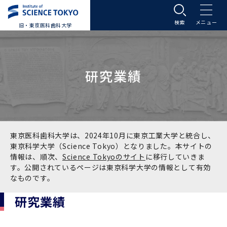
旧・東京医科歯科大学
大学案内
研究業績
大学案内トップ
入学案内
学長メッセージ
入学案内トップ
学生生活
基本理念・沿革
大学案内
学生生活トップ
教育研究組織等
東京医科歯科大学は、2024年10月に東京工業大学と統合し、
東京科学大学（Science Tokyo）となりました。本サイトの
情報は、順次、
Science Tokyoのサイト
に移行していきま
基本理念・沿革トップ
東京医科歯科大学の特色
学部受験生向け「大学案内」（冊子）
Science Tokyo SPRING (医歯学系)
教育研究組織等トップ
大学病院
す。公開されているページは東京科学大学の情報として有効
なものです。
理念
東京医科歯科大学の特色トップ
アクセス
学部入学案内
Science Tokyo SPRING (医歯学系) トップ
Science Tokyo BOOST (医歯学系)
教育理念
大学病院トップ
研究・連携
研究業績
沿革
学問と教育の聖地 湯島に建つ東京医科歯科大
アクセストップ
運営組織
学部入学案内トップ
大学院入学案内
今後の博士学生向け支援制度について
Science Tokyo BOOST (医歯学系)トップ
CS（クリニシャン・サイエンティスト）養成支
教育理念トップ
医学部（医学科･保健衛生学科）
医科（医系診療部門）
研究・連携トップ
国際交流