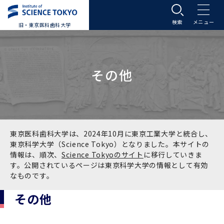
旧・東京医科歯科大学
大学案内
その他
大学案内トップ
入学案内
学長メッセージ
入学案内トップ
学生生活
基本理念・沿革
大学案内
学生生活トップ
教育研究組織等
東京医科歯科大学は、2024年10月に東京工業大学と統合し、
東京科学大学（Science Tokyo）となりました。本サイトの
情報は、順次、
Science Tokyoのサイト
に移行していきま
基本理念・沿革トップ
東京医科歯科大学の特色
学部受験生向け「大学案内」（冊子）
Science Tokyo SPRING (医歯学系)
教育研究組織等トップ
大学病院
す。公開されているページは東京科学大学の情報として有効
なものです。
理念
東京医科歯科大学の特色トップ
アクセス
学部入学案内
Science Tokyo SPRING (医歯学系) トップ
Science Tokyo BOOST (医歯学系)
教育理念
大学病院トップ
研究・連携
その他
沿革
学問と教育の聖地 湯島に建つ東京医科歯科大
アクセストップ
運営組織
学部入学案内トップ
大学院入学案内
今後の博士学生向け支援制度について
Science Tokyo BOOST (医歯学系)トップ
CS（クリニシャン・サイエンティスト）養成支
教育理念トップ
医学部（医学科･保健衛生学科）
医科（医系診療部門）
研究・連携トップ
国際交流