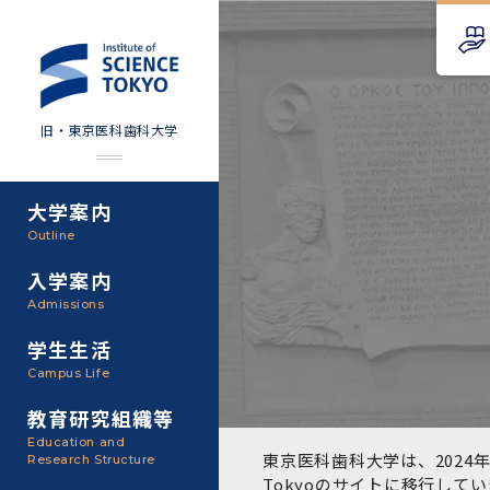
旧・東京医科歯科大学
大学案内
Science Tokyo SPRING
教育理念
外部資金
Outline
(医歯学系)
入学案内
基本理念・沿革
研究手続き
Science Tokyo BOOST (医
Admissions
歯学系)
東京医科歯科大学の特色
研究活動
学生生活
学部入学案内
Campus Life
CS（クリニシャン・サイエ
アクセス
研究組織
ンティスト）養成支援制度
教育研究組織等
大学院入学案内
Education and
教養部
東京医科歯科大学は、2024年
Research Structure
運営組織
取り組み・規制
授業・カリキュラム
Tokyoのサイト
に移行してい