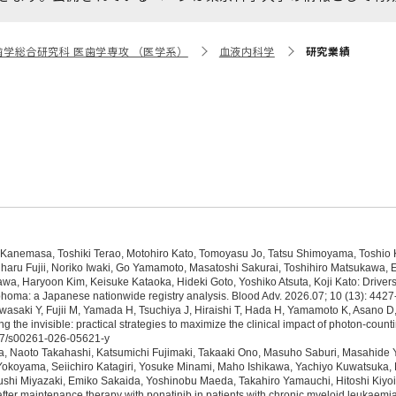
大学院保健衛生学研究科
博士課程 医歯学専攻
統合研究機構から他部局へ
写真で綴る 東京医科歯科大
歯学総合研究科 医歯学専攻 （医学系）
血液内科学
研究業績
異動したセンター
学
証明書関係
障がいのある学生サポート
教学IR関連公開情報
学費・入学金・奨学金につ
博士課程 生命理工医療科学
いて
専攻
年報
年報