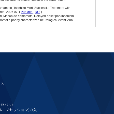
ース
xtic)
ループセッション)の入