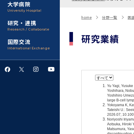
聴講生・科目等履修生およ
大学病院
び大学院研究生募集
大学院医歯学総合研究科
広報誌・刊行物
事務部
University Hospital
入学料・授業料・奨学金
home
分野一覧
医
研究・連携
大学院保健衛生学研究科
大学の計画と評価
Research / Collaborate
研究業績
国際交流
四大学連合
学生生活サポート
International Exchange
情報公開・個人情報
就職・キャリア支援
サークル・学園祭
施設利用
ダイバーシティ