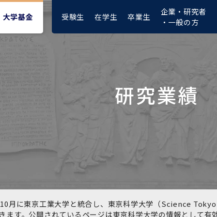
企業・研究者
受験生
在学生
卒業生
大学基金
・一般の方
研究業績
大学紹介動画
大学評価の制度について
四大学連合憲章等
東京医科歯科大学ダイバー
募集要項
授業料・入学料・検定料
ポリシー
修士課程 医歯理工保健学専
統合イノベーション機構
シティ＆インクルージョン
攻
推進宣言等
1-1．第４期中期目標・中期
複合領域コース(四大学共
入試制度
入学料・授業料免除・徴収
医学部（医学科･保健衛生学
湯島学生支援センター
計画等について【6年間】
通)
猶予について(Admission &
在学生向け
科）
Tuition
学部などについて
Exemption/Deferment)
1-2.年度計画・年度評価等
歯学部（歯学科･口腔保健学
研究基盤クラスター（統合
について【第1期～第3期】
科）
研究機構）
図書館部門
広報誌
学生生活などについて
教育研究分野組織、指導教
奨学金について
員研究内容
大学院医歯学総合研究科
先端医歯工学創成クラスタ
10月に東京工業大学と統合し、東京科学大学（Science To
イベント
ー（統合研究機構）
きます。公開されているページは東京科学大学の情報として有