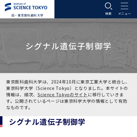
旧・東京医科歯科大学
大学案内
シグナル遺伝子制御学
大学案内トップ
入学案内
学長メッセージ
入学案内トップ
学生生活
基本理念・沿革
大学案内
学生生活トップ
教育研究組織等
東京医科歯科大学は、2024年10月に東京工業大学と統合し、
東京科学大学（Science Tokyo）となりました。本サイトの
情報は、順次、
Science Tokyoのサイト
に移行していきま
基本理念・沿革トップ
東京医科歯科大学の特色
学部受験生向け「大学案内」（冊子）
Science Tokyo SPRING (医歯学系)
教育研究組織等トップ
大学病院
す。公開されているページは東京科学大学の情報として有効
なものです。
理念
東京医科歯科大学の特色トップ
アクセス
学部入学案内
Science Tokyo SPRING (医歯学系) トップ
Science Tokyo BOOST (医歯学系)
教育理念
大学病院トップ
研究・連携
シグナル遺伝子制御学
沿革
学問と教育の聖地 湯島に建つ東京医科歯科大
アクセストップ
運営組織
学部入学案内トップ
大学院入学案内
今後の博士学生向け支援制度について
Science Tokyo BOOST (医歯学系)トップ
CS（クリニシャン・サイエンティスト）養成支
教育理念トップ
医学部（医学科･保健衛生学科）
医科（医系診療部門）
研究・連携トップ
国際交流