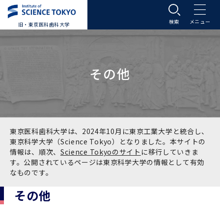
旧・東京医科歯科大学
大学案内
その他
大学案内トップ
入学案内
学長メッセージ
入学案内トップ
学生生活
基本理念・沿革
大学案内
学生生活トップ
教育研究組織等
東京医科歯科大学は、2024年10月に東京工業大学と統合し、
東京科学大学（Science Tokyo）となりました。本サイトの
情報は、順次、
Science Tokyoのサイト
に移行していきま
基本理念・沿革トップ
東京医科歯科大学の特色
学部受験生向け「大学案内」（冊子）
Science Tokyo SPRING (医歯学系)
教育研究組織等トップ
大学病院
す。公開されているページは東京科学大学の情報として有効
なものです。
理念
東京医科歯科大学の特色トップ
アクセス
学部入学案内
Science Tokyo SPRING (医歯学系) トップ
Science Tokyo BOOST (医歯学系)
教育理念
大学病院トップ
研究・連携
その他
沿革
学問と教育の聖地 湯島に建つ東京医科歯科大
アクセストップ
運営組織
学部入学案内トップ
大学院入学案内
今後の博士学生向け支援制度について
Science Tokyo BOOST (医歯学系)トップ
CS（クリニシャン・サイエンティスト）養成支
教育理念トップ
医学部（医学科･保健衛生学科）
医科（医系診療部門）
研究・連携トップ
国際交流